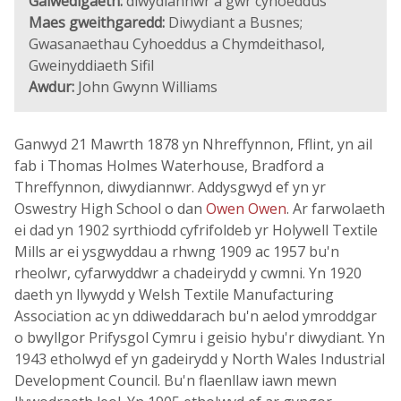
Galwedigaeth:
diwydiannwr a gŵr cyhoeddus
Maes gweithgaredd:
Diwydiant a Busnes;
Gwasanaethau Cyhoeddus a Chymdeithasol,
Gweinyddiaeth Sifil
Awdur:
John Gwynn Williams
Ganwyd 21 Mawrth 1878 yn Nhreffynnon, Fflint, yn ail
fab i Thomas Holmes Waterhouse, Bradford a
Threffynnon, diwydiannwr. Addysgwyd ef yn yr
Oswestry High School o dan
Owen Owen
. Ar farwolaeth
ei dad yn 1902 syrthiodd cyfrifoldeb yr Holywell Textile
Mills ar ei ysgwyddau a rhwng 1909 ac 1957 bu'n
rheolwr, cyfarwyddwr a chadeirydd y cwmni. Yn 1920
daeth yn llywydd y Welsh Textile Manufacturing
Association ac yn ddiweddarach bu'n aelod ymroddgar
o bwyllgor Prifysgol Cymru i geisio hybu'r diwydiant. Yn
1943 etholwyd ef yn gadeirydd y North Wales Industrial
Development Council. Bu'n flaenllaw iawn mewn