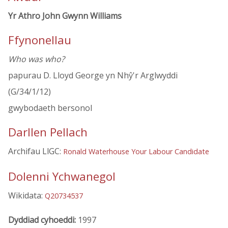
Yr Athro John Gwynn Williams
Ffynonellau
Who was who?
papurau D. Lloyd George yn Nhŷ'r Arglwyddi
(G/34/1/12)
gwybodaeth bersonol
Darllen Pellach
Archifau LlGC:
Ronald Waterhouse Your Labour Candidate
Dolenni Ychwanegol
Wikidata:
Q20734537
Dyddiad cyhoeddi:
1997