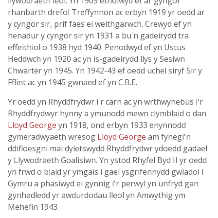
llywodraeth leol. Yn 1905 etholwyd ef ar gyngor
rhanbarth drefol Treffynnon ac erbyn 1919 yr oedd ar
y cyngor sir, prif faes ei weithgarwch. Crewyd ef yn
henadur y cyngor sir yn 1931 a bu'n gadeirydd tra
effeithiol o 1938 hyd 1940. Penodwyd ef yn Ustus
Heddwch yn 1920 ac yn is-gadeirydd llys y Sesiwn
Chwarter yn 1945. Yn 1942-43 ef oedd uchel siryf Sir y
Fflint ac yn 1945 gwnaed ef yn C.B.E.
Yr oedd yn Rhyddfrydwr i'r carn ac yn wrthwynebus i'r
Rhyddfrydwyr hynny a ymunodd mewn clymblaid o dan
Lloyd George
yn 1918, ond erbyn 1933 enynnodd
gymeradwyaeth wresog
Lloyd George
am fynegi'n
ddifloesgni mai dyletswydd Rhyddfrydwr ydoedd gadael
y Llywodraeth Goalisiwn. Yn ystod Rhyfel Byd II yr oedd
yn frwd o blaid yr ymgais i gael ysgrifennydd gwladol i
Gymru a phasiwyd ei gynnig i'r perwyl yn unfryd gan
gynhadledd yr awdurdodau lleol yn Amwythig ym
Mehefin 1943.