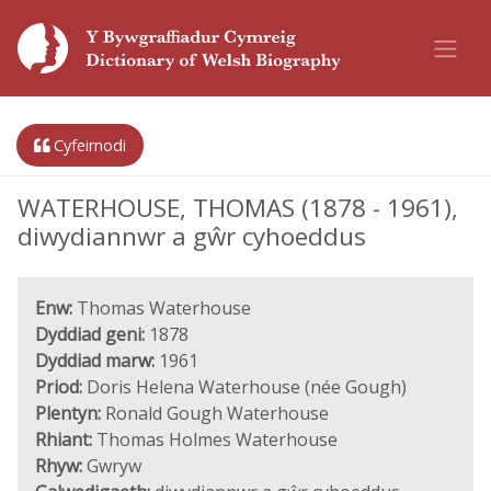
Cyfeirnodi
WATERHOUSE, THOMAS (1878 - 1961),
diwydiannwr a gŵr cyhoeddus
Enw:
Thomas Waterhouse
Dyddiad geni:
1878
Dyddiad marw:
1961
Priod:
Doris Helena Waterhouse (née Gough)
Plentyn:
Ronald Gough Waterhouse
Rhiant:
Thomas Holmes Waterhouse
Rhyw:
Gwryw