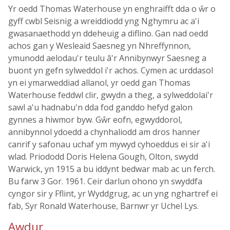
Yr oedd Thomas Waterhouse yn enghraifft dda o ŵr o
gyff cwbl Seisnig a wreiddiodd yng Nghymru ac a'i
gwasanaethodd yn ddeheuig a diflino. Gan nad oedd
achos gan y Wesleaid Saesneg yn Nhreffynnon,
ymunodd aelodau'r teulu â'r Annibynwyr Saesneg a
buont yn gefn sylweddol i'r achos. Cymen ac urddasol
yn ei ymarweddiad allanol, yr oedd gan Thomas
Waterhouse feddwl clir, gwydn a theg, a sylweddolai'r
sawl a'u hadnabu'n dda fod ganddo hefyd galon
gynnes a hiwmor byw. Gŵr eofn, egwyddorol,
annibynnol ydoedd a chynhaliodd am dros hanner
canrif y safonau uchaf ym mywyd cyhoeddus ei sir a'i
wlad. Priododd Doris Helena Gough, Olton, swydd
Warwick, yn 1915 a bu iddynt bedwar mab ac un ferch.
Bu farw 3 Gor. 1961. Ceir darlun ohono yn swyddfa
cyngor sir y Fflint, yr Wyddgrug, ac un yng nghartref ei
fab, Syr Ronald Waterhouse, Barnwr yr Uchel Lys.
Awdur