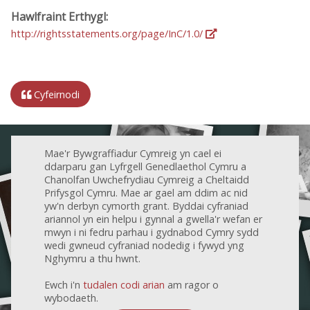
Hawlfraint Erthygl:
http://rightsstatements.org/page/InC/1.0/
Cyfeirnodi
Mae'r Bywgraffiadur Cymreig yn cael ei
ddarparu gan Lyfrgell Genedlaethol Cymru a
Chanolfan Uwchefrydiau Cymreig a Cheltaidd
Prifysgol Cymru. Mae ar gael am ddim ac nid
yw'n derbyn cymorth grant. Byddai cyfraniad
ariannol yn ein helpu i gynnal a gwella'r wefan er
mwyn i ni fedru parhau i gydnabod Cymry sydd
wedi gwneud cyfraniad nodedig i fywyd yng
Nghymru a thu hwnt.
Ewch i'n
tudalen codi arian
am ragor o
wybodaeth.