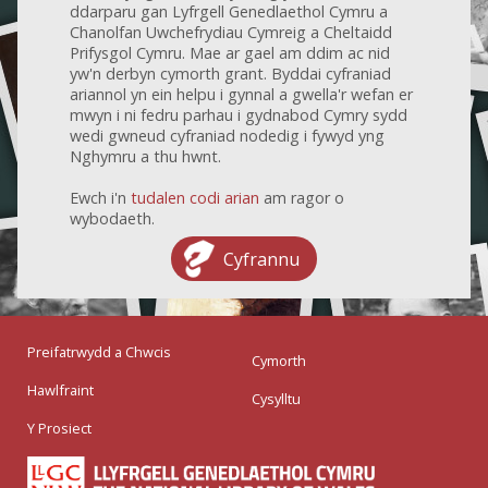
ddarparu gan Lyfrgell Genedlaethol Cymru a
Chanolfan Uwchefrydiau Cymreig a Cheltaidd
Prifysgol Cymru. Mae ar gael am ddim ac nid
yw'n derbyn cymorth grant. Byddai cyfraniad
ariannol yn ein helpu i gynnal a gwella'r wefan er
mwyn i ni fedru parhau i gydnabod Cymry sydd
wedi gwneud cyfraniad nodedig i fywyd yng
Nghymru a thu hwnt.
Ewch i'n
tudalen codi arian
am ragor o
wybodaeth.
Cyfrannu
Preifatrwydd a Chwcis
Cymorth
Hawlfraint
Cysylltu
Y Prosiect