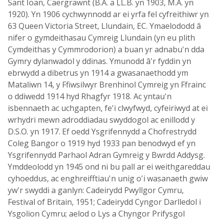
Sant Ioan, Caergrawnt (B.A. a LL.B. yn 1903, M.A. yn
1920). Yn 1906 cychwynnodd ar ei yrfa fel cyfreithiwr yn
63 Queen Victoria Street, Llundain, EC. Ymaelododd â
nifer o gymdeithasau Cymreig Llundain (yn eu plith
Cymdeithas y Cymmrodorion) a buan yr adnabu'n dda
Gymry dylanwadol y ddinas. Ymunodd â'r fyddin yn
ebrwydd a dibetrus yn 1914 a gwasanaethodd ym
Mataliwn 14, y Ffiwsilwyr Brenhinol Cymreig yn Ffrainc
o ddiwedd 1914 hyd Rhagfyr 1918. Ac yntau'n
isbennaeth ac uchgapten, fe'i clwyfwyd, cyfeiriwyd at ei
wrhydri mewn adroddiadau swyddogol ac enillodd y
D.S.O. yn 1917. Ef oedd Ysgrifennydd a Chofrestrydd
Coleg Bangor o 1919 hyd 1933 pan benodwyd ef yn
Ysgrifennydd Parhaol Adran Gymreig y Bwrdd Addysg.
Ymddeolodd yn 1945 ond ni bu pall ar ei weithgareddau
cyhoeddus, ac enghreifftiau'n unig o'i wasanaeth gwiw
yw'r swyddi a ganlyn: Cadeirydd Pwyllgor Cymru,
Festival of Britain, 1951; Cadeirydd Cyngor Darlledol i
Ysgolion Cymru; aelod o Lys a Chyngor Prifysgol