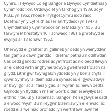
Cymru, Is-lywydd Coleg Bangor a Llywydd Cymdeithas y
Cymmrodorion. Urddwyd ef yn farchog yn 1939, ac yn
K.B.E. yn 1952; rhoes Prifysgol Cymru iddo radd
Doethur yn y Cyfreithiau (er anrhydedd) yn 1947 a
Chymdeithas y Cymmrodorion ei Medal yn 1955. Bu
farw ym Mhrestatyn 10 Tachwedd 1961 a phrofwyd ei
ewyllys ar 18 Ionawr 1962.
Oherwydd ei graffter a'i gallineb yr oedd yn weinyddwr
tan gamp a dawn ganddo i 'drefnu' pethau'n ddiffwdan.
Cas oedd ganddo rodres ac ymffrost ac nid oedd flewyn
ar ei dafod wrth anghymeradwyo gweithred ffolach na'i
gilydd. Eithr gwr twymgalon ydoedd yn y bôn a chyfaill
cywir. Synhwyrai deimladau a dyheadau ei gydwladwyr,
ar bwyllgor ac ar faes y gad, ar lwyfan ac mewn oedfa.
Glynodd yn ffyddlon i'r Hen Gorff; o dan ei ewyllys (ac
eithrio'r teulu) y Tabernacl, Bangor (hen eglwys ei dad)
a elwodd fwyaf. Bu'n lleygwr blaenllaw yn ei enwad, ac
roedd ei arweiniad profiadol yn werthfawr iawn fel