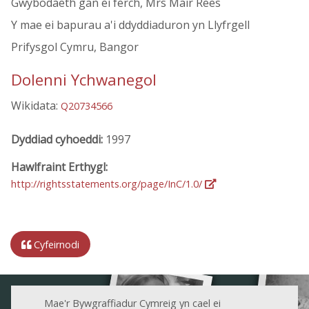
Gwybodaeth gan ei ferch, Mrs Mair Rees
Y mae ei bapurau a'i ddyddiaduron yn Llyfrgell
Prifysgol Cymru, Bangor
Dolenni Ychwanegol
Wikidata:
Q20734566
Dyddiad cyhoeddi:
1997
Hawlfraint Erthygl:
http://rightsstatements.org/page/InC/1.0/
Cyfeirnodi
Mae'r Bywgraffiadur Cymreig yn cael ei