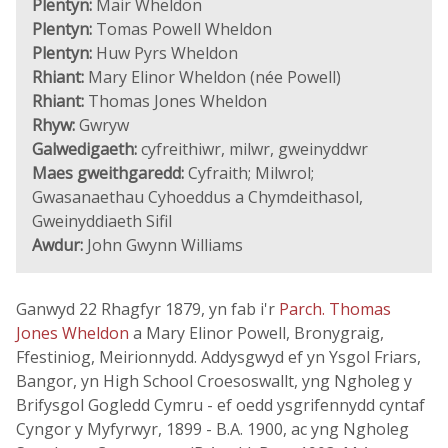
Plentyn:
Mair Wheldon
Plentyn:
Tomas Powell Wheldon
Plentyn:
Huw Pyrs Wheldon
Rhiant:
Mary Elinor Wheldon (née Powell)
Rhiant:
Thomas Jones Wheldon
Rhyw:
Gwryw
Galwedigaeth:
cyfreithiwr, milwr, gweinyddwr
Maes gweithgaredd:
Cyfraith; Milwrol;
Gwasanaethau Cyhoeddus a Chymdeithasol,
Gweinyddiaeth Sifil
Awdur:
John Gwynn Williams
Ganwyd 22 Rhagfyr 1879, yn fab i'r
Parch. Thomas
Jones Wheldon
a Mary Elinor Powell, Bronygraig,
Ffestiniog, Meirionnydd. Addysgwyd ef yn Ysgol Friars,
Bangor, yn High School Croesoswallt, yng Ngholeg y
Brifysgol Gogledd Cymru - ef oedd ysgrifennydd cyntaf
Cyngor y Myfyrwyr, 1899 - B.A. 1900, ac yng Ngholeg