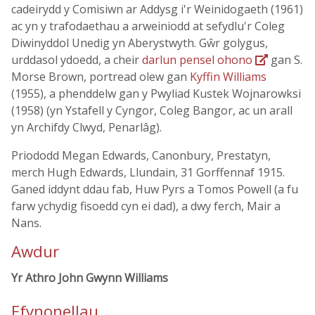
cadeirydd y Comisiwn ar Addysg i'r Weinidogaeth (1961)
ac yn y trafodaethau a arweiniodd at sefydlu'r Coleg
Diwinyddol Unedig yn Aberystwyth. Gŵr golygus,
urddasol ydoedd, a cheir
darlun pensel ohono
gan S.
Morse Brown, portread olew gan
Kyffin Williams
(1955), a phenddelw gan y Pwyliad Kustek Wojnarowksi
(1958) (yn Ystafell y Cyngor, Coleg Bangor, ac un arall
yn Archifdy Clwyd, Penarlâg).
Priododd Megan Edwards, Canonbury, Prestatyn,
merch Hugh Edwards, Llundain, 31 Gorffennaf 1915.
Ganed iddynt ddau fab, Huw Pyrs a Tomos Powell (a fu
farw ychydig fisoedd cyn ei dad), a dwy ferch, Mair a
Nans.
Awdur
Yr Athro John Gwynn Williams
Ffynonellau