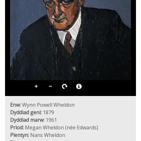
Enw:
Wynn Powell Wheldon
Dyddiad geni:
1879
Dyddiad marw:
1961
Priod:
Megan Wheldon (née Edwards)
Plentyn:
Nans Wheldon