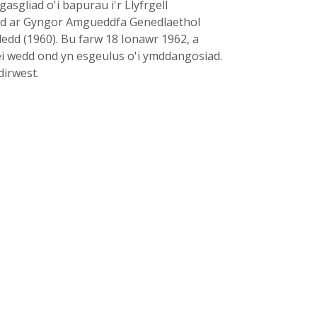
sgliad o'i bapurau i'r Llyfrgell
odd ar Gyngor Amgueddfa Genedlaethol
edd (1960). Bu farw 18 Ionawr 1962, a
d ei wedd ond yn esgeulus o'i ymddangosiad.
dirwest.