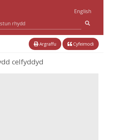
English
Argraffu
Cyfeirnodi
ydd celfyddyd