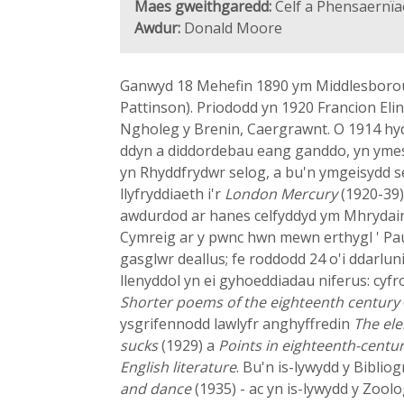
Maes gweithgaredd:
Celf a Phensaernïae
Awdur:
Donald Moore
Ganwyd 18 Mehefin 1890 ym Middlesborough,
Pattinson). Priododd yn 1920 Francion Eli
Ngholeg y Brenin, Caergrawnt. O 1914 hyd
ddyn a diddordebau eang ganddo, yn ymesty
yn Rhyddfrydwr selog, a bu'n ymgeisydd s
llyfryddiaeth i'r
London Mercury
(1920-39)
awdurdod ar hanes celfyddyd ym Mhrydain
Cymreig ar y pwnc hwn mewn erthygl ' Pau
gasglwr deallus; fe roddodd 24 o'i ddarl
llenyddol yn ei gyhoeddiadau niferus: cyfr
Shorter poems of the eighteenth century
ysgrifennodd lawlyfr anghyffredin
The ele
sucks
(1929) a
Points in eighteenth-centu
English literature
. Bu'n is-lywydd y Bibli
and dance
(1935) - ac yn is-lywydd y Zool