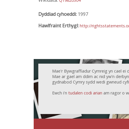
Wikidata:
Q19820304
Dyddiad cyhoeddi:
1997
Hawlfraint Erthygl:
http://rightsstatements.
Mae'r Bywgraffiadur Cymreig yn cael ei 
Mae ar gael am ddim ac nid yw'n derbyn c
gydnabod Cymry sydd wedi gwneud cyfr
Ewch i'n
tudalen codi arian
am ragor o w