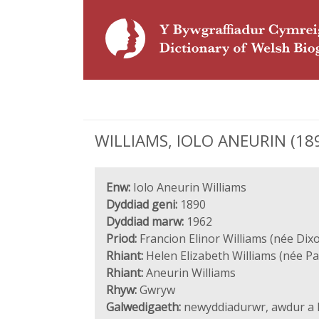
WILLIAMS, IOLO ANEURIN (189
Enw:
Iolo Aneurin Williams
Dyddiad geni:
1890
Dyddiad marw:
1962
Priod:
Francion Elinor Williams (née Dix
Rhiant:
Helen Elizabeth Williams (née Pa
Rhiant:
Aneurin Williams
Rhyw:
Gwryw
Galwedigaeth:
newyddiadurwr, awdur a 