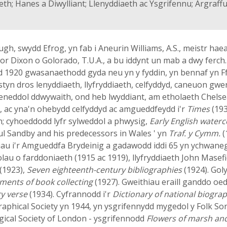
th; Hanes a Diwylliant; Llenyddiaeth ac Ysgrifennu; Argraff
 swydd Efrog, yn fab i Aneurin Williams, A.S., meistr haea
nor Dixon o Golorado, T.U.A., a bu iddynt un mab a dwy ferc
 1920 gwasanaethodd gyda neu yn y fyddin, yn bennaf yn Ff
n dros lenyddiaeth, llyfryddiaeth, celfyddyd, caneuon gweri
eneddol ddwywaith, ond heb lwyddiant, am etholaeth Chelse
, ac yna'n ohebydd celfyddyd ac amgueddfeydd i'r
Times
(193
; cyhoeddodd lyfr sylweddol a phwysig,
Early English water
l Sandby and his predecessors in Wales ' yn
Traf. y Cymm.
(
uniau i'r Amgueddfa Brydeinig a gadawodd iddi 65 yn ychwan
olau o farddoniaeth (1915 ac 1919), llyfryddiaeth John Masefi
(1923),
Seven eighteenth-century bibliographies
(1924). Gol
ments of book collecting
(1927). Gweithiau eraill ganddo oe
ry verse
(1934). Cyfrannodd i'r
Dictionary of national biogra
ographical Society yn 1944, yn ysgrifennydd mygedol y Folk S
ogical Society of London - ysgrifennodd
Flowers of marsh an