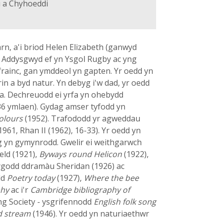
u a Chyhoeddi
rn, a'i briod Helen Elizabeth (ganwyd
h. Addysgwyd ef yn Ysgol Rugby ac yng
rainc, gan ymddeol yn gapten. Yr oedd yn
n a byd natur. Yn debyg i'w dad, yr oedd
a. Dechreuodd ei yrfa yn ohebydd
6 ymlaen). Gydag amser tyfodd yn
colours
(1952). Trafododd yr agweddau
1961, Rhan II (1962), 16-33). Yr oedd yn
eg yn gymynrodd. Gwelir ei weithgarwch
eld (1921),
Byways round Helicon
(1922),
ygodd ddramàu Sheridan (1926) ac
dd
Poetry today
(1927),
Where the bee
phy
ac i'r
Cambridge bibliography of
ong Society - ysgrifennodd
English folk song
d stream
(1946). Yr oedd yn naturiaethwr