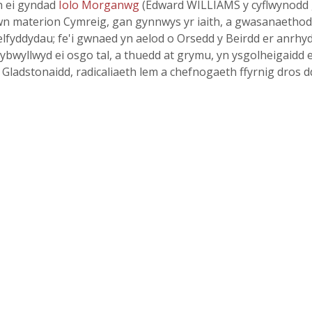
h ei gyndad
Iolo Morganwg
(Edward WILLIAMS y cyflwynodd ga
wn materion Cymreig, gan gynnwys yr iaith, a gwasanaeth
fyddydau; fe'i gwnaed yn aelod o Orsedd y Beirdd er anrhyd
 crybwyllwyd ei osgo tal, a thuedd at grymu, yn ysgolheigaid
ladstonaidd, radicaliaeth lem a chefnogaeth ffyrnig dros d