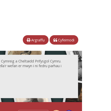
Argraffu
Cyfeirnodi
 Cymreig a Cheltaidd Prifysgol Cymru.
la'r wefan er mwyn i ni fedru parhau i