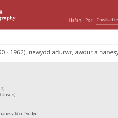
Hafan
Pori
0 - 1962), newyddiadurwr, awdur a hanes
on)
ttinson)
hanesydd celfyddyd