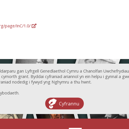
org/page/InC/1.0/
ddarparu gan Lyfrgell Genedlaethol Cymru a Chanolfan Uwchefrydiau
ymorth grant. Byddai cyfraniad ariannol yn ein helpu i gynnal a gwel
aniad nodedig i fywyd yng Nghymru a thu hwnt.
ybodaeth.
Cyfrannu