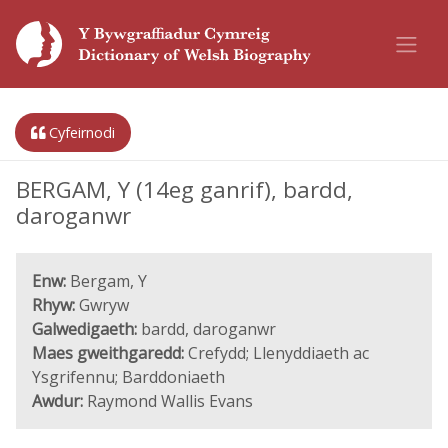
Cyfeirnodi
BERGAM, Y (14eg ganrif), bardd,
daroganwr
Enw:
Bergam, Y
Rhyw:
Gwryw
Galwedigaeth:
bardd, daroganwr
Maes gweithgaredd:
Crefydd; Llenyddiaeth ac
Ysgrifennu; Barddoniaeth
Awdur:
Raymond Wallis Evans