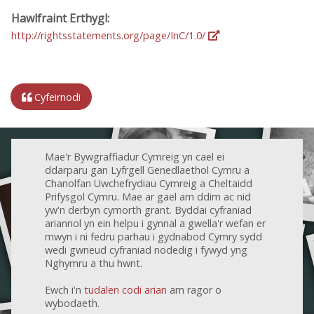
Hawlfraint Erthygl:
http://rightsstatements.org/page/InC/1.0/
Cyfeirnodi
Mae'r Bywgraffiadur Cymreig yn cael ei
ddarparu gan Lyfrgell Genedlaethol Cymru a
Chanolfan Uwchefrydiau Cymreig a Cheltaidd
Prifysgol Cymru. Mae ar gael am ddim ac nid
yw'n derbyn cymorth grant. Byddai cyfraniad
ariannol yn ein helpu i gynnal a gwella'r wefan er
mwyn i ni fedru parhau i gydnabod Cymry sydd
wedi gwneud cyfraniad nodedig i fywyd yng
Nghymru a thu hwnt.
Ewch i'n
tudalen codi arian
am ragor o
wybodaeth.