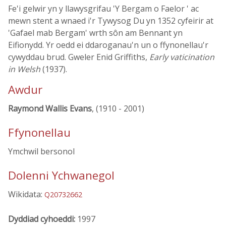
Fe'i gelwir yn y llawysgrifau 'Y Bergam o Faelor ' ac
mewn stent a wnaed i'r Tywysog Du yn 1352 cyfeirir at
'Gafael mab Bergam' wrth sôn am Bennant yn
Eifionydd. Yr oedd ei ddaroganau'n un o ffynonellau'r
cywyddau brud. Gweler Enid Griffiths,
Early vaticination
in Welsh
(1937).
Awdur
Raymond Wallis Evans
, (1910 - 2001)
Ffynonellau
Ymchwil bersonol
Dolenni Ychwanegol
Wikidata:
Q20732662
Dyddiad cyhoeddi:
1997