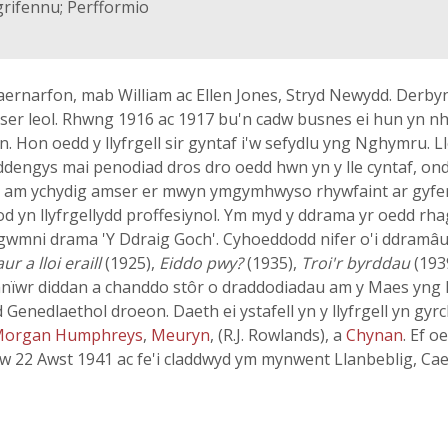
grifennu; Perfformio
ernarfon, mab William ac Ellen Jones, Stryd Newydd. Derbyni
ser leol. Rhwng 1916 ac 1917 bu'n cadw busnes ei hun yn nh
ddyn. Hon oedd y llyfrgell sir gyntaf i'w sefydlu yng Nghymru.
mddengys mai penodiad dros dro oedd hwn yn y lle cyntaf, 
e am ychydig amser er mwyn ymgymhwyso rhywfaint ar gyfe
od yn llyfrgellydd proffesiynol. Ym myd y ddrama yr oedd r
 gwmni drama 'Y Ddraig Goch'. Cyhoeddodd nifer o'i ddramâu
aur a lloi eraill
(1925),
Eiddo pwy?
(1935),
Troi'r byrddau
(193
mnïwr diddan a chanddo stôr o draddodiadau am y Maes yng 
Genedlaethol droeon. Daeth ei ystafell yn y llyfrgell yn gyrc
 Morgan Humphreys
,
Meuryn
, (R.J. Rowlands), a
Chynan
. Ef o
 22 Awst 1941 ac fe'i claddwyd ym mynwent Llanbeblig, Caern