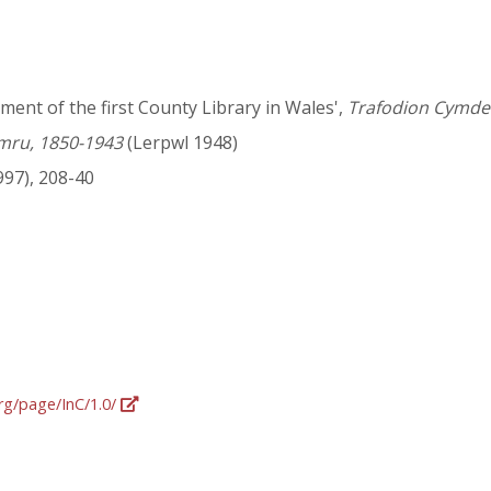
pment of the first County Library in Wales',
Trafodion Cymdei
mru, 1850-1943
(Lerpwl 1948)
1997), 208-40
org/page/InC/1.0/