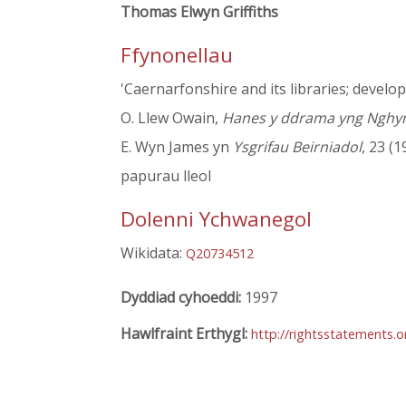
Thomas Elwyn Griffiths
Ffynonellau
'Caernarfonshire and its libraries; develo
O. Llew Owain,
Hanes y ddrama yng Nghy
E. Wyn James yn
Ysgrifau Beirniadol
, 23 (
papurau lleol
Dolenni Ychwanegol
Wikidata:
Q20734512
Dyddiad cyhoeddi:
1997
Hawlfraint Erthygl:
http://rightsstatements.