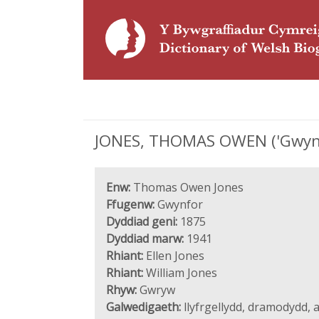
JONES, THOMAS OWEN ('Gwynfor
Enw:
Thomas Owen Jones
Ffugenw:
Gwynfor
Dyddiad geni:
1875
Dyddiad marw:
1941
Rhiant:
Ellen Jones
Rhiant:
William Jones
Rhyw:
Gwryw
Galwedigaeth:
llyfrgellydd, dramodydd, 