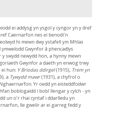
odd ei addysg yn ysgol y cyngor yn y dref
ref Caernarfon nes ei benodi'n
 Lleolwyd hi mewn dwy ystafell ym Mhlas
ond ymwelodd Gwynfor â phencadlys
r y swydd newydd hon, a hynny mewn
hagoriaeth Gwynfor a daeth yn enwog trwy
 ei hun:
Y Briodas ddirgel
(1915),
Trem yn
9), a
Tywydd mawr
(1931), a chyfrol o
Nghaernarfon. Yr oedd yn eisteddfodwr
hfan boblogaidd i bobl llengar y cylch - yn
edd un o'r rhai cyntaf i ddarlledu yn
arfon, lle gwelir ar ei garreg fedd y