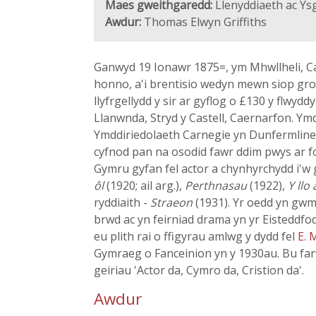
Maes gweithgaredd:
Llenyddiaeth ac Ys
Awdur:
Thomas Elwyn Griffiths
Ganwyd 19 Ionawr 1875=, ym Mhwllheli, Ca
honno, a'i brentisio wedyn mewn siop gro
llyfrgellydd y sir ar gyflog o £130 y flwy
Llanwnda, Stryd y Castell, Caernarfon. Y
Ymddiriedolaeth Carnegie yn Dunfermlin
cyfnod pan na osodid fawr ddim pwys ar f
Gymru gyfan fel actor a chynhyrchydd i'w
ôl
(1920; ail arg.),
Perthnasau
(1922),
Y llo 
ryddiaith -
Straeon
(1931). Yr oedd yn gw
brwd ac yn feirniad drama yn yr Eisteddfod 
eu plith rai o ffigyrau amlwg y dydd fel
E.
Gymraeg o Fanceinion yn y 1930au. Bu farw
geiriau 'Actor da, Cymro da, Cristion da'.
Awdur