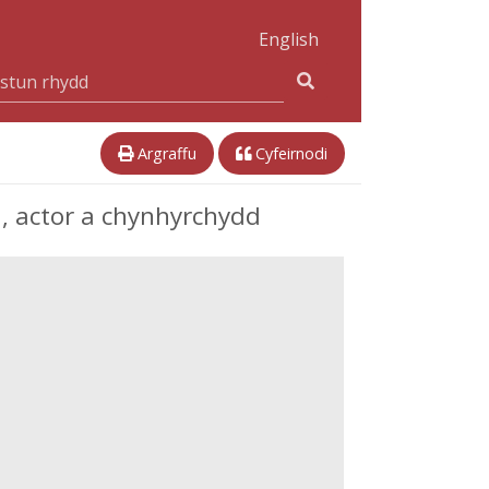
English
Argraffu
Cyfeirnodi
, actor a chynhyrchydd