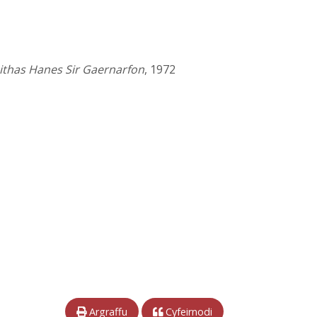
thas Hanes Sir Gaernarfon
, 1972
Argraffu
Cyfeirnodi