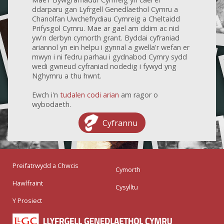
ddarparu gan Lyfrgell Genedlaethol Cymru a
Chanolfan Uwchefrydiau Cymreig a Cheltaidd
Prifysgol Cymru. Mae ar gael am ddim ac nid
yw'n derbyn cymorth grant. Byddai cyfraniad
ariannol yn ein helpu i gynnal a gwella'r wefan er
mwyn i ni fedru parhau i gydnabod Cymry sydd
wedi gwneud cyfraniad nodedig i fywyd yng
Nghymru a thu hwnt.
Ewch i'n
tudalen codi arian
am ragor o
wybodaeth.
Cyfrannu
Preifatrwydd a Chwcis
Cymorth
Hawlfraint
Cysylltu
Y Prosiect