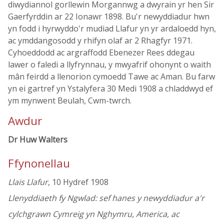
diwydiannol gorllewin Morgannwg a dwyrain yr hen Sir
Gaerfyrddin ar 22 Ionawr 1898. Bu'r newyddiadur hwn
yn fodd i hyrwyddo'r mudiad Llafur yn yr ardaloedd hyn,
ac ymddangosodd y rhifyn olaf ar 2 Rhagfyr 1971.
Cyhoeddodd ac argraffodd Ebenezer Rees ddegau
lawer o faledi a llyfrynnau, y mwyafrif ohonynt o waith
mân feirdd a llenorion cymoedd Tawe ac Aman. Bu farw
yn ei gartref yn Ystalyfera 30 Medi 1908 a chladdwyd ef
ym mynwent Beulah, Cwm-twrch.
Awdur
Dr Huw Walters
Ffynonellau
Llais Llafur
, 10 Hydref 1908
Llenyddiaeth fy Ngwlad: sef hanes y newyddiadur a'r
cylchgrawn Cymreig yn Nghymru, America, ac