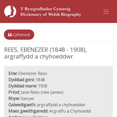
Cyfeirnodi
REES, EBENEZER (1848 - 1908),
argraffydd a chyhoeddwr
Enw:
Ebenezer Rees
Dyddiad geni:
1848
Dyddiad marw:
1908
Priod:
Jane Rees (née James)
Rhyw:
Gwryw
Galwedigaeth:
argraffydd a chyhoeddwr
Maes gweithgaredd:
Argraffu a Chyhoeddi