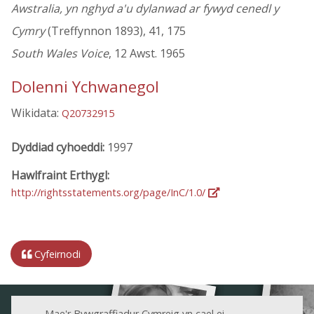
Awstralia, yn nghyd a'u dylanwad ar fywyd cenedl y
Cymry
(Treffynnon 1893), 41, 175
South Wales Voice
, 12 Awst. 1965
Dolenni Ychwanegol
Wikidata:
Q20732915
Dyddiad cyhoeddi:
1997
Hawlfraint Erthygl:
http://rightsstatements.org/page/InC/1.0/
Cyfeirnodi
Mae'r Bywgraffiadur Cymreig yn cael ei