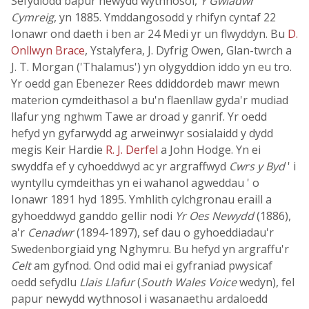
Sefydlodd bapur newydd wythnosol,
Y Gwladwr
Cymreig
, yn 1885. Ymddangosodd y rhifyn cyntaf 22
Ionawr ond daeth i ben ar 24 Medi yr un flwyddyn. Bu
D.
Onllwyn Brace
, Ystalyfera, J. Dyfrig Owen, Glan-twrch a
J. T. Morgan ('Thalamus') yn olygyddion iddo yn eu tro.
Yr oedd gan Ebenezer Rees ddiddordeb mawr mewn
materion cymdeithasol a bu'n flaenllaw gyda'r mudiad
llafur yng nghwm Tawe ar droad y ganrif. Yr oedd
hefyd yn gyfarwydd ag arweinwyr sosialaidd y dydd
megis Keir Hardie
R. J. Derfel
a John Hodge. Yn ei
swyddfa ef y cyhoeddwyd ac yr argraffwyd
Cwrs y Byd
' i
wyntyllu cymdeithas yn ei wahanol agweddau ' o
Ionawr 1891 hyd 1895. Ymhlith cylchgronau eraill a
gyhoeddwyd ganddo gellir nodi
Yr Oes Newydd
(1886),
a'r
Cenadwr
(1894-1897), sef dau o gyhoeddiadau'r
Swedenborgiaid yng Nghymru. Bu hefyd yn argraffu'r
Celt
am gyfnod. Ond odid mai ei gyfraniad pwysicaf
oedd sefydlu
Llais Llafur
(
South Wales Voice
wedyn), fel
papur newydd wythnosol i wasanaethu ardaloedd