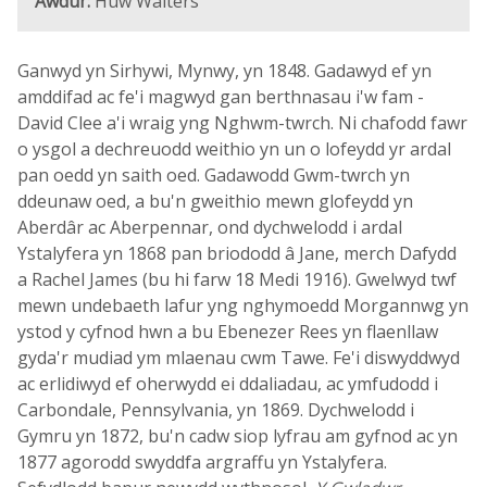
Awdur:
Huw Walters
Ganwyd yn Sirhywi, Mynwy, yn 1848. Gadawyd ef yn
amddifad ac fe'i magwyd gan berthnasau i'w fam -
David Clee a'i wraig yng Nghwm-twrch. Ni chafodd fawr
o ysgol a dechreuodd weithio yn un o lofeydd yr ardal
pan oedd yn saith oed. Gadawodd Gwm-twrch yn
ddeunaw oed, a bu'n gweithio mewn glofeydd yn
Aberdâr ac Aberpennar, ond dychwelodd i ardal
Ystalyfera yn 1868 pan briododd â Jane, merch Dafydd
a Rachel James (bu hi farw 18 Medi 1916). Gwelwyd twf
mewn undebaeth lafur yng nghymoedd Morgannwg yn
ystod y cyfnod hwn a bu Ebenezer Rees yn flaenllaw
gyda'r mudiad ym mlaenau cwm Tawe. Fe'i diswyddwyd
ac erlidiwyd ef oherwydd ei ddaliadau, ac ymfudodd i
Carbondale, Pennsylvania, yn 1869. Dychwelodd i
Gymru yn 1872, bu'n cadw siop lyfrau am gyfnod ac yn
1877 agorodd swyddfa argraffu yn Ystalyfera.