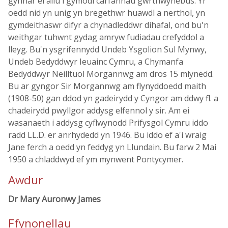
gynnar ei allu i gymodi carfannau gwrthwynebus. Yr
oedd nid yn unig yn bregethwr huawdl a nerthol, yn
gymdeithaswr difyr a chynadleddwr dihafal, ond bu'n
weithgar tuhwnt gydag amryw fudiadau crefyddol a
lleyg. Bu'n ysgrifennydd Undeb Ysgolion Sul Mynwy,
Undeb Bedyddwyr Ieuainc Cymru, a Chymanfa
Bedyddwyr Neilltuol Morgannwg am dros 15 mlynedd.
Bu ar gyngor Sir Morgannwg am flynyddoedd maith
(1908-50) gan ddod yn gadeirydd y Cyngor am ddwy fl. a
chadeirydd pwyllgor addysg elfennol y sir. Am ei
wasanaeth i addysg cyflwynodd Prifysgol Cymru iddo
radd LL.D. er anrhydedd yn 1946. Bu iddo ef a'i wraig
Jane ferch a oedd yn feddyg yn Llundain. Bu farw 2 Mai
1950 a chladdwyd ef ym mynwent Pontycymer.
Awdur
Dr Mary Auronwy James
Ffynonellau