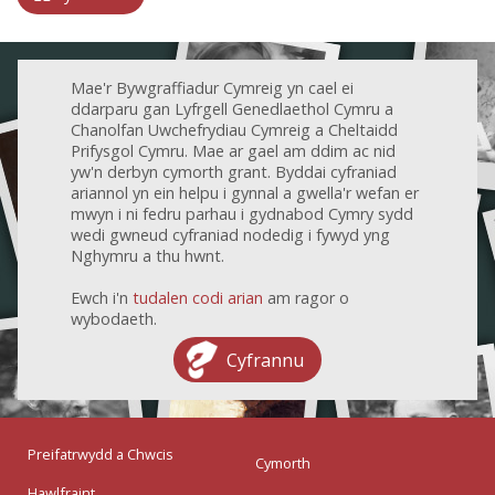
Mae'r Bywgraffiadur Cymreig yn cael ei
ddarparu gan Lyfrgell Genedlaethol Cymru a
Chanolfan Uwchefrydiau Cymreig a Cheltaidd
Prifysgol Cymru. Mae ar gael am ddim ac nid
yw'n derbyn cymorth grant. Byddai cyfraniad
ariannol yn ein helpu i gynnal a gwella'r wefan er
mwyn i ni fedru parhau i gydnabod Cymry sydd
wedi gwneud cyfraniad nodedig i fywyd yng
Nghymru a thu hwnt.
Ewch i'n
tudalen codi arian
am ragor o
wybodaeth.
Cyfrannu
Preifatrwydd a Chwcis
Cymorth
Hawlfraint