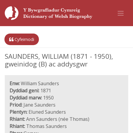
Cyfeirnodi
SAUNDERS, WILLIAM (1871 - 1950),
gweinidog (B) ac addysgwr
Enw:
William Saunders
Dyddiad geni:
1871
Dyddiad marw:
1950
Priod:
Jane Saunders
Plentyn:
Eluned Saunders
Rhiant:
Ann Saunders (née Thomas)
Rhiant:
Thomas Saunders