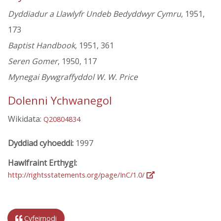
Dyddiadur a Llawlyfr Undeb Bedyddwyr Cymru
, 1951,
173
Baptist Handbook
, 1951, 361
Seren Gomer
, 1950, 117
Mynegai Bywgraffyddol W. W. Price
Dolenni Ychwanegol
Wikidata:
Q20804834
Dyddiad cyhoeddi:
1997
Hawlfraint Erthygl:
http://rightsstatements.org/page/InC/1.0/
Cyfeirnodi