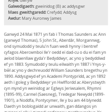
Rhyw:
Gwryw
Galwedigaeth:
gweinidog (B) ac addysgwr
Maes gweithgaredd:
Crefydd; Addysg
Awdur:
Mary Auronwy James
Ganwyd 24 Mai 1871 yn fab i Thomas Saunders ac Ann
(ganwyd Thomas), 5 John St., Aberdâr, Morgannwg,
ond symudodd y teulu'n fuan wedi hynny i bentref
cyfagos Abercwmboi lle'r oedd ei dad-cu o du ei fam yn
aelod blaenllaw gyda'r Bedyddwyr, ac yno y bedyddiwd
ef yn 1883. Symudodd y teulu eilwaith yn 1887 i Ynys-y-
bŵl ac yno y dechreuodd William Saunders bregethu yn
1890. Addysgwyd ef yn Academi Pontypridd, ac yn 1892
aeth i goleg y Bedyddwyr yn Hwlffordd ac Aberystwyth
cyn mynd yn weinidog ar Eglwys Jeriwsalem, Rhymni
(1895-99), Carmel (Saesneg), Tredegar Newydd (1899-
1901), a Noddfa, Pontycymer, lle y bu am 44 blynedd.
Daeth yn boblogaidd ar unwaith, gan ddangos yn