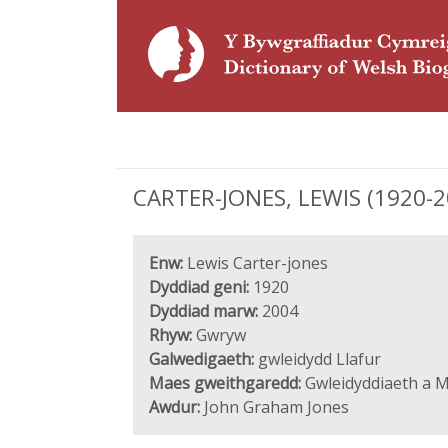
CARTER-JONES, LEWIS (1920-20
Enw:
Lewis Carter-jones
Dyddiad geni:
1920
Dyddiad marw:
2004
Rhyw:
Gwryw
Galwedigaeth:
gwleidydd Llafur
Maes gweithgaredd:
Gwleidyddiaeth a M
Awdur:
John Graham Jones