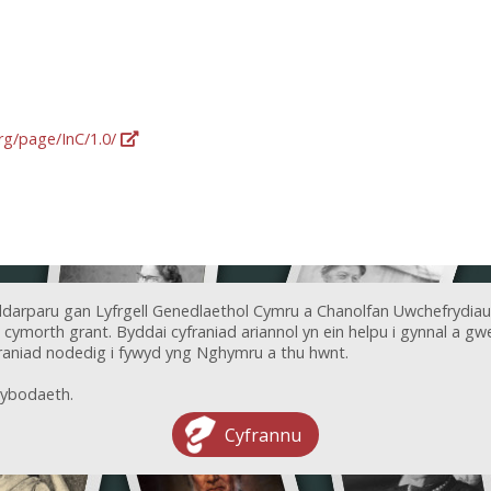
org/page/InC/1.0/
ddarparu gan Lyfrgell Genedlaethol Cymru a Chanolfan Uwchefrydiau
ymorth grant. Byddai cyfraniad ariannol yn ein helpu i gynnal a gwel
aniad nodedig i fywyd yng Nghymru a thu hwnt.
ybodaeth.
Cyfrannu