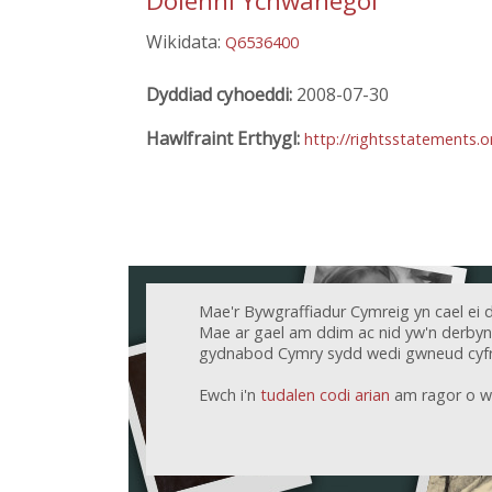
Dolenni Ychwanegol
Wikidata:
Q6536400
Dyddiad cyhoeddi:
2008-07-30
Hawlfraint Erthygl:
http://rightsstatements.
Mae'r Bywgraffiadur Cymreig yn cael ei 
Mae ar gael am ddim ac nid yw'n derbyn c
gydnabod Cymry sydd wedi gwneud cyfr
Ewch i'n
tudalen codi arian
am ragor o w