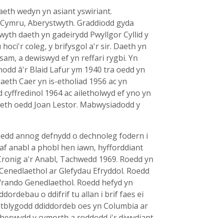
eth wedyn yn asiant yswiriant.
 Cymru, Aberystwyth. Graddiodd gyda
th daeth yn gadeirydd Pwyllgor Cyllid y
i'r coleg, y brifysgol a'r sir. Daeth yn
, a dewiswyd ef yn reffari rygbi. Yn
nodd â'r Blaid Lafur ym 1940 tra oedd yn
aeth Caer yn is-etholiad 1956 ac yn
d cyffredinol 1964 ac ailetholwyd ef yno yn
olaeth oedd Joan Lestor. Mabwysiadodd y
 oedd annog defnydd o dechnoleg fodern i
 anabl a phobl hen iawn, hyfforddiant
Cronig a'r Anabl, Tachwedd 1969. Roedd yn
Cenedlaethol ar Glefydau Efryddol. Roedd
 Wrando Genedlaethol. Roedd hefyd yn
ordebau o ddifrif tu allan i brif faes ei
atblygodd ddiddordeb oes yn Columbia ar
herwydd y cymorth a roddodd i'r diwydiant