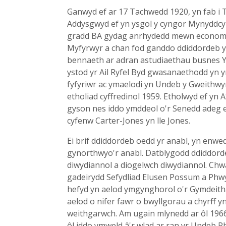
Ganwyd ef ar 17 Tachwedd 1920, yn fab i 
Addysgwyd ef yn ysgol y cyngor Mynyddcy
gradd BA gydag anrhydedd mewn economeg 
Myfyrwyr a chan fod ganddo ddiddordeb ys
bennaeth ar adran astudiaethau busnes Ys
ystod yr Ail Ryfel Byd gwasanaethodd yn yr
fyfyriwr ac ymaelodi yn Undeb y Gweithwyr
etholiad cyffredinol 1959. Etholwyd ef yn 
gyson nes iddo ymddeol o'r Senedd adeg et
cyfenw Carter-Jones yn lle Jones.
Ei brif ddiddordeb oedd yr anabl, yn enw
gynorthwyo'r anabl. Datblygodd ddiddord
diwydiannol a diogelwch diwydiannol. Chw
gadeirydd Sefydliad Elusen Possum a Phwy
hefyd yn aelod ymgynghorol o'r Gymdeitha
aelod o nifer fawr o bwyllgorau a chyrff y
weithgarwch. Am ugain mlynedd ar ôl 196
ôl iddo ymweld â'r wlad ar ran yr Undeb 