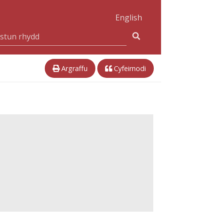
English
Argraffu
Cyfeirnodi