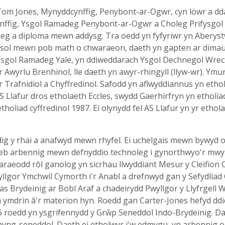
Tom Jones, Mynyddcynffig, Penybont-ar-Ogwr, cyn löwr a dda
nffig, Ysgol Ramadeg Penybont-ar-Ogwr a Choleg Prifysgol
a diploma mewn addysg. Tra oedd yn fyfyriwr yn Aberystwy
ol mewn pob math o chwaraeon, daeth yn gapten ar dimau hoc
gol Ramadeg Yale, yn ddiweddarach Ysgol Dechnegol Wrecsam
 Awyrlu Brenhinol, lle daeth yn awyr-rhingyll (llyw-wr). Ymu
 Trafnidiol a Chyffredinol. Safodd yn aflwyddiannus yn ethol
AS Llafur dros etholaeth Eccles, swydd Gaerhirfryn yn etholia
holiad cyffredinol 1987. Ei olynydd fel AS Llafur yn yr eth
edig y rhai a anafwyd mewn rhyfel. Ei uchelgais mewn bywyd
eb arbennig mewn defnyddio technoleg i gynorthwyo'r mwyaf
araeodd rôl ganolog yn sicrhau llwyddiant Mesur y Cleifion 
llgor Ymchwil Cymorth i'r Anabl a drefnwyd gan y Sefydliad 
s Brydeinig ar Bobl Araf a chadeirydd Pwyllgor y Llyfrgell
n ymdrin â'r materion hyn. Roedd gan Carter-Jones hefyd ddidd
6 roedd yn ysgrifennydd y Grŵp Seneddol Indo-Brydeinig. D
Rhyng-seneddol. Daeth ei etholwyr i'w edmygu, yn arbennig o