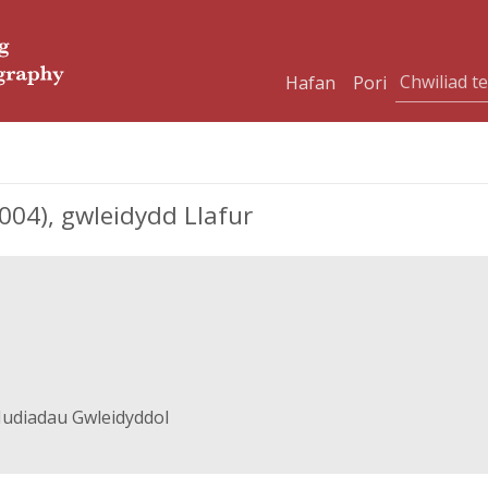
Hafan
Pori
04), gwleidydd Llafur
udiadau Gwleidyddol