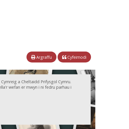
Argraffu
Cyfeirnodi
 Cymreig a Cheltaidd Prifysgol Cymru.
la'r wefan er mwyn i ni fedru parhau i