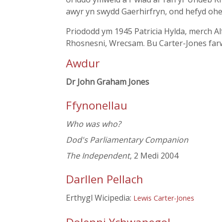
awyr yn swydd Gaerhirfryn, ond hefyd ohe
Priododd ym 1945 Patricia Hylda, merch Al
Rhosnesni, Wrecsam. Bu Carter-Jones farw
Awdur
Dr John Graham Jones
Ffynonellau
Who was who?
Dod's Parliamentary Companion
The Independent
, 2 Medi 2004
Darllen Pellach
Erthygl Wicipedia:
Lewis Carter-Jones