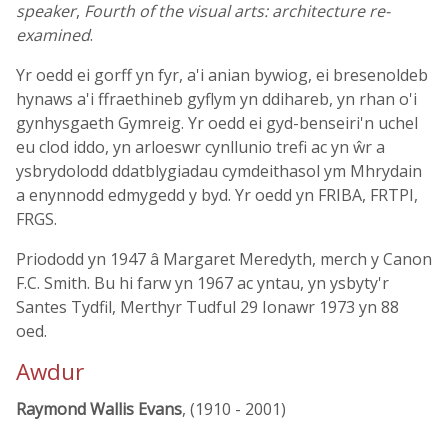
speaker
,
Fourth of the visual arts: architecture re-
examined
.
Yr oedd ei gorff yn fyr, a'i anian bywiog, ei bresenoldeb
hynaws a'i ffraethineb gyflym yn ddihareb, yn rhan o'i
gynhysgaeth Gymreig. Yr oedd ei gyd-benseiri'n uchel
eu clod iddo, yn arloeswr cynllunio trefi ac yn ŵr a
ysbrydolodd ddatblygiadau cymdeithasol ym Mhrydain
a enynnodd edmygedd y byd. Yr oedd yn FRIBA, FRTPI,
FRGS.
Priododd yn 1947 â Margaret Meredyth, merch y Canon
F.C. Smith. Bu hi farw yn 1967 ac yntau, yn ysbyty'r
Santes Tydfil, Merthyr Tudful 29 Ionawr 1973 yn 88
oed.
Awdur
Raymond Wallis Evans
, (1910 - 2001)