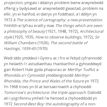
projection
, ymgais i ddatrys problem bwrw arwynebedd
sfferig y bydysawd ar arwynebedd gwastad, problem na
ellir, yn ei hanfod, ei datrys yn foddhaol, a'i ddilyn yn
1972 â
The science of cartography: a new presentation
.
Ymhlith ei lyfrau eraill y mae
The things which are seen:
a philosophy of beauty
(1921, 1948, 1972),
Architectural
style
(1925, 1935,
How to observe buildings
, 1972),
Sir
William Chambers
(1926),
The second battle of
Hastings, 1939-45
(1970)
Wedi iddo ymddeol i Gymru ac i fro ei febyd cyfrannodd
yn helaeth i'r astudiaethau rhanbarthol a gyhoeddwyd
gan Robert Hale gyda phapurau ar
Merthyr Tudful
, a
Rhondda a'r Cymoedd
; ymddangosodd
Merthyr-
Rhondda, the Prince and Wales of the future
yn 1972.
Yn 1968 troes yn ôl at bersaernïaeth a chyhoeddi
Tomorrow's architecture: the triple approach
. Daliodd
ati i ysgrifennu ymhell i'w henoed a chyhoeddodd yn
1972
Second-Best Boy: the autobiography of a non-