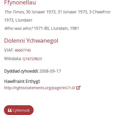
Ffynonellau
The Times
, 30 Ionawr 1973, 31 Ionawr 1973, 3 Chwefror
1973, Llundain
Who was who?
1971-80, Llundain, 1981
Dolenni Ychwanegol
VIAF:
46667743
Wikidata:
Q18729823
Dyddiad cyhoeddi:
2008-09-17
Hawlfraint Erthygl:
http://rightsstatements.org/page/InC/1.0/
Cyfeirnodi