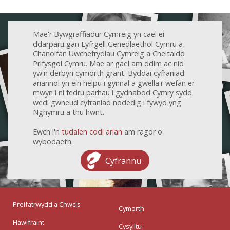
Mae'r Bywgraffiadur Cymreig yn cael ei
ddarparu gan Lyfrgell Genedlaethol Cymru a
Chanolfan Uwchefrydiau Cymreig a Cheltaidd
Prifysgol Cymru. Mae ar gael am ddim ac nid
yw'n derbyn cymorth grant. Byddai cyfraniad
ariannol yn ein helpu i gynnal a gwella'r wefan er
mwyn i ni fedru parhau i gydnabod Cymry sydd
wedi gwneud cyfraniad nodedig i fywyd yng
Nghymru a thu hwnt.
Ewch i'n
tudalen codi arian
am ragor o
wybodaeth.
Cyfrannu
Preifatrwydd a Chwcis
Cymorth
Hawlfraint
Cysylltu