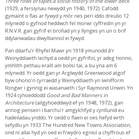
Three rows of tapes:a social history of the lower deck
(1929, a fersiynau newydd yn 1940, 1972). Cafodd
gymaint o flas ar fywyd y môr nes peri iddo dreulio 12
mlynedd o gyfnod heddwch fel morwr cyffredin yn yr
R.N.V.R. gan gyfrif ei brofiad yn y llynges yn un o brif
ddylanwadau diwylliannol ei fywyd.
Pan ddarfu'r Rhyfel Mawr yn 1918 ymunodd â'r
Weinyddiaeth Iechyd a oedd yn gyfrifol, yr adeg honno,
ymhlith pethau eraill am bolisi tai, a bu yna am 6
mlynedd. Yr oedd gan yr Arglwydd Greenwood atgof
byw ohono'n cyrraedd y Weinyddiaeth yn iwnifform
llongwr i gynnig ei wasanaeth i Syr Raymond Unwin. Yn
1924 cyhoeddodd
Good and Bad Manners in
Architecture
(ailgyhoeddwyd ef yn 1948, 1972), gan
annog penseiri i barchu'r amgylchfyd y cynllunid eu
hadeiladau ynddo. Yr oedd o flaen ei oes hefyd wrth
sefydlu yn 1933 The Hundred New Towns Association,
ond ni allai hyd yn oed ei frwydro egnïol a chyffrous ef