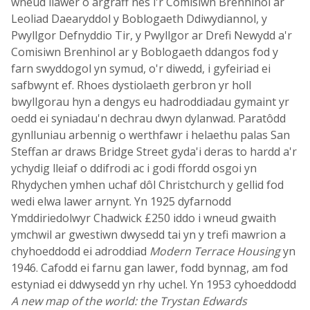
wneud llawer o argraff nes i'r Comisiwn Brenhinol ar
Leoliad Daearyddol y Boblogaeth Ddiwydiannol, y
Pwyllgor Defnyddio Tir, y Pwyllgor ar Drefi Newydd a'r
Comisiwn Brenhinol ar y Boblogaeth ddangos fod y
farn swyddogol yn symud, o'r diwedd, i gyfeiriad ei
safbwynt ef. Rhoes dystiolaeth gerbron yr holl
bwyllgorau hyn a dengys eu hadroddiadau gymaint yr
oedd ei syniadau'n dechrau dwyn dylanwad. Paratôdd
gynlluniau arbennig o werthfawr i helaethu palas San
Steffan ar draws Bridge Street gyda'i deras to hardd a'r
ychydig lleiaf o ddifrodi ac i godi ffordd osgoi yn
Rhydychen ymhen uchaf dôl Christchurch y gellid fod
wedi elwa lawer arnynt. Yn 1925 dyfarnodd
Ymddiriedolwyr Chadwick £250 iddo i wneud gwaith
ymchwil ar gwestiwn dwysedd tai yn y trefi mawrion a
chyhoeddodd ei adroddiad
Modern Terrace Housing
yn
1946. Cafodd ei farnu gan lawer, fodd bynnag, am fod
estyniad ei ddwysedd yn rhy uchel. Yn 1953 cyhoeddodd
A new map of the world: the Trystan Edwards