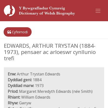
Cyfeirnodi
EDWARDS, ARTHUR TRYSTAN (1884-
1973), pensaer ac arloeswr cynllunio
trefi
Enw:
Arthur Trystan Edwards
Dyddiad geni:
1884
Dyddiad marw:
1973
Priod:
Margaret Meredyth Edwards (née Smith)
Rhiant:
William Edwards
Rhyw:
Gwryw