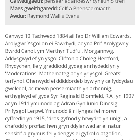
Galwedigaeth:
pensaer ac arloeswr cynllunio trefi
Maes gweithgaredd:
Celf a Phensaernïaeth
Awdur:
Raymond Wallis Evans
Ganwyd 10 Tachwedd 1884 ail fab Dr William Edwards,
Arolygwr Ysgolion ei Fawrhydi, ac yna Prif Arolygwr y
Bwrdd Canol, ym Merthyr Tudful, Morgannwg.
Addysgwyd ef yn ysgol Clifton a Choleg Hertford,
Rhydychen, lle y graddiodd gydag anrhydedd yn y
'Moderations' Mathemateg ac yn yr ysgol 'Greats'
terfynol. Oherwydd ei ddiddordeb byw yn y celfyddydau
gweledol, ac mewn pensernïaeth yn arbennig,
erthyglwyd ef gyda Syr Reginald Blomfield, R.A., yn 1907
ac yn 1911 ymunodd ag Adran Gynllunio Dinesig
Prifysgol Lerpwl. Ymunodd â'r llynges fel morwr
cyffredin yn 1915, 'dros gyfnod y brwydro yn unig', a
chafodd y profiad hwn gryn ddylanwad ar ei natur
sensitif a grymus fel y dengys ei gyfrol o atgofion,