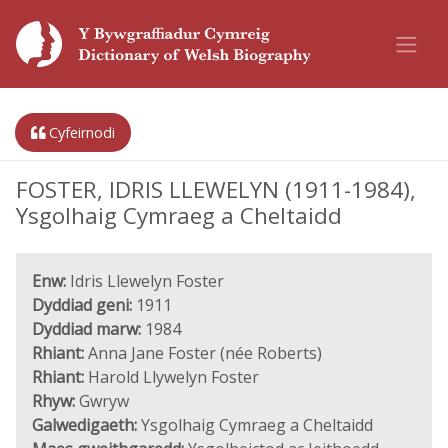
Cyfeirnodi
FOSTER, IDRIS LLEWELYN (1911-1984),
Ysgolhaig Cymraeg a Cheltaidd
Enw:
Idris Llewelyn Foster
Dyddiad geni:
1911
Dyddiad marw:
1984
Rhiant:
Anna Jane Foster (née Roberts)
Rhiant:
Harold Llywelyn Foster
Rhyw:
Gwryw
Galwedigaeth:
Ysgolhaig Cymraeg a Cheltaidd