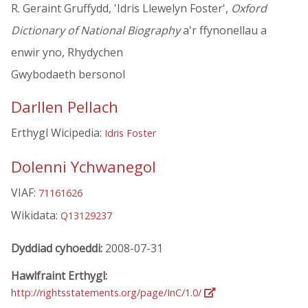
R. Geraint Gruffydd, 'Idris Llewelyn Foster',
Oxford
Dictionary of National Biography
a'r ffynonellau a
enwir yno, Rhydychen
Gwybodaeth bersonol
Darllen Pellach
Erthygl Wicipedia:
Idris Foster
Dolenni Ychwanegol
VIAF:
71161626
Wikidata:
Q13129237
Dyddiad cyhoeddi:
2008-07-31
Hawlfraint Erthygl:
http://rightsstatements.org/page/InC/1.0/