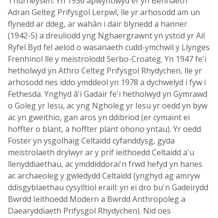
Thurneysen. Yn 1936 apwyntiwyd ef yn Bennaeth
Adran Gelteg Prifysgol Lerpwl, lle yr arhosodd am un
flynedd ar ddeg, ar wahân i dair blynedd a hanner
(1942-5) a dreuliodd yng Nghaergrawnt yn ystod yr Ail
Ryfel Byd fel aelod o wasanaeth cudd-ymchwil y Llynges
Frenhinol lle y meistrolodd Serbo-Croateg. Yn 1947 fe'i
hetholwyd yn Athro Celteg Prifysgol Rhydychen, lle yr
arhosodd nes iddo ymddeol yn 1978 a dychwelyd i fyw i
Fethesda. Ynghyd â'i Gadair fe'i hetholwyd yn Gymrawd
o Goleg yr Iesu, ac yng Ngholeg yr Iesu yr oedd yn byw
ac yn gweithio, gan aros yn ddibriod (er cymaint ei
hoffter o blant, a hoffter plant ohono yntau). Yr oedd
Foster yn ysgolhaig Celtaidd cyfanddysg, gyda
meistrolaeth drylwyr ar y prif ieithoedd Celtaidd a'u
llenyddiaethau, ac ymddiddorai'n frwd hefyd yn hanes
ac archaeoleg y gwledydd Celtaidd (ynghyd ag amryw
ddisgyblaethau cysylltiol eraill: yn ei dro bu'n Gadeirydd
Bwrdd Ieithoedd Modern a Bwrdd Anthropoleg a
Daearyddiaeth Prifysgol Rhydychen). Nid oes