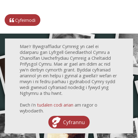
Cyfeirnodi
Mae'r Bywgraffiadur Cymreig yn cael ei
ddarparu gan Lyfrgell Genedlaethol Cymru a
Chanolfan Uwchefrydiau Cymreig a Cheltaidd
Prifysgol Cymru. Mae ar gael am ddim ac nid
yw'n derbyn cymorth grant. Byddai cyfraniad
ariannol yn ein helpu i gynnal a gwella'r wefan er
mwyn i ni fedru parhau i gydnabod Cymry sydd
wedi gwneud cyfraniad nodedig i fywyd yng
Nghymru a thu hwnt.
Ewch i'n
tudalen codi arian
am ragor o
wybodaeth.
Cyfrannu