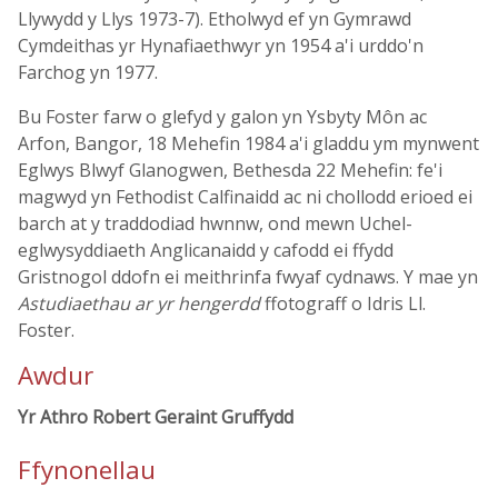
Llywydd y Llys 1973-7). Etholwyd ef yn Gymrawd
Cymdeithas yr Hynafiaethwyr yn 1954 a'i urddo'n
Farchog yn 1977.
Bu Foster farw o glefyd y galon yn Ysbyty Môn ac
Arfon, Bangor, 18 Mehefin 1984 a'i gladdu ym mynwent
Eglwys Blwyf Glanogwen, Bethesda 22 Mehefin: fe'i
magwyd yn Fethodist Calfinaidd ac ni chollodd erioed ei
barch at y traddodiad hwnnw, ond mewn Uchel-
eglwysyddiaeth Anglicanaidd y cafodd ei ffydd
Gristnogol ddofn ei meithrinfa fwyaf cydnaws. Y mae yn
Astudiaethau ar yr hengerdd
ffotograff o Idris Ll.
Foster.
Awdur
Yr Athro Robert Geraint Gruffydd
Ffynonellau