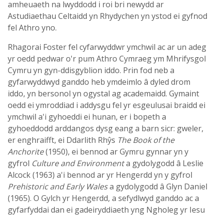
amheuaeth na lwyddodd i roi bri newydd ar
Astudiaethau Celtaidd yn Rhydychen yn ystod ei gyfnod
fel Athro yno.
Rhagorai Foster fel cyfarwyddwr ymchwil ac ar un adeg
yr oedd pedwar o'r pum Athro Cymraeg ym Mhrifysgol
Cymru yn gyn-ddisgyblion iddo. Prin fod neb a
gyfarwyddwyd ganddo heb ymdeimlo â dyled drom
iddo, yn bersonol yn ogystal ag academaidd. Gymaint
oedd ei ymroddiad i addysgu fel yr esgeulusai braidd ei
ymchwil a'i gyhoeddi ei hunan, er i bopeth a
gyhoeddodd arddangos dysg eang a barn sicr: gweler,
er enghraifft, ei Ddarlith Rhŷs
The Book of the
Anchorite
(1950), ei bennod ar Gymru gynnar yn y
gyfrol
Culture and Environment
a gydolygodd â Leslie
Alcock (1963) a'i bennod ar yr Hengerdd yn y gyfrol
Prehistoric and Early Wales
a gydolygodd â Glyn Daniel
(1965). O Gylch yr Hengerdd, a sefydlwyd ganddo ac a
gyfarfyddai dan ei gadeiryddiaeth yng Ngholeg yr Iesu