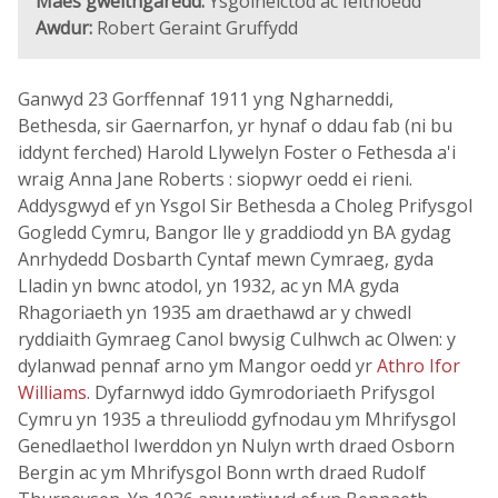
Maes gweithgaredd:
Ysgolheictod ac Ieithoedd
Awdur:
Robert Geraint Gruffydd
Ganwyd 23 Gorffennaf 1911 yng Ngharneddi,
Bethesda, sir Gaernarfon, yr hynaf o ddau fab (ni bu
iddynt ferched) Harold Llywelyn Foster o Fethesda a'i
wraig Anna Jane Roberts : siopwyr oedd ei rieni.
Addysgwyd ef yn Ysgol Sir Bethesda a Choleg Prifysgol
Gogledd Cymru, Bangor lle y graddiodd yn BA gydag
Anrhydedd Dosbarth Cyntaf mewn Cymraeg, gyda
Lladin yn bwnc atodol, yn 1932, ac yn MA gyda
Rhagoriaeth yn 1935 am draethawd ar y chwedl
ryddiaith Gymraeg Canol bwysig Culhwch ac Olwen: y
dylanwad pennaf arno ym Mangor oedd yr
Athro Ifor
Williams
. Dyfarnwyd iddo Gymrodoriaeth Prifysgol
Cymru yn 1935 a threuliodd gyfnodau ym Mhrifysgol
Genedlaethol Iwerddon yn Nulyn wrth draed Osborn
Bergin ac ym Mhrifysgol Bonn wrth draed Rudolf