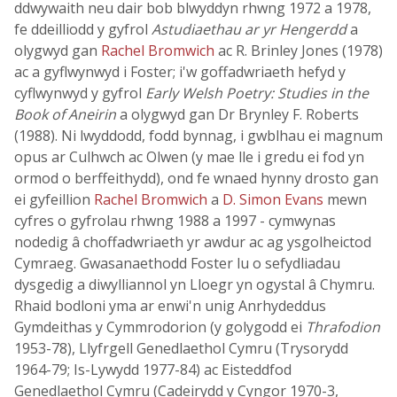
ddwywaith neu dair bob blwyddyn rhwng 1972 a 1978,
fe ddeilliodd y gyfrol
Astudiaethau ar yr Hengerdd
a
olygwyd gan
Rachel Bromwich
ac R. Brinley Jones (1978)
ac a gyflwynwyd i Foster; i'w goffadwriaeth hefyd y
cyflwynwyd y gyfrol
Early Welsh Poetry: Studies in the
Book of Aneirin
a olygwyd gan Dr Brynley F. Roberts
(1988). Ni lwyddodd, fodd bynnag, i gwblhau ei magnum
opus ar Culhwch ac Olwen (y mae lle i gredu ei fod yn
ormod o berffeithydd), ond fe wnaed hynny drosto gan
ei gyfeillion
Rachel Bromwich
a
D. Simon Evans
mewn
cyfres o gyfrolau rhwng 1988 a 1997 - cymwynas
nodedig â choffadwriaeth yr awdur ac ag ysgolheictod
Cymraeg. Gwasanaethodd Foster lu o sefydliadau
dysgedig a diwylliannol yn Lloegr yn ogystal â Chymru.
Rhaid bodloni yma ar enwi'n unig Anrhydeddus
Gymdeithas y Cymmrodorion (y golygodd ei
Thrafodion
1953-78), Llyfrgell Genedlaethol Cymru (Trysorydd
1964-79; Is-Lywydd 1977-84) ac Eisteddfod
Genedlaethol Cymru (Cadeirydd y Cyngor 1970-3,