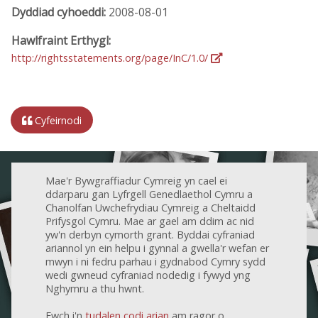
Dyddiad cyhoeddi:
2008-08-01
Hawlfraint Erthygl:
http://rightsstatements.org/page/InC/1.0/
Cyfeirnodi
Mae'r Bywgraffiadur Cymreig yn cael ei
ddarparu gan Lyfrgell Genedlaethol Cymru a
Chanolfan Uwchefrydiau Cymreig a Cheltaidd
Prifysgol Cymru. Mae ar gael am ddim ac nid
yw'n derbyn cymorth grant. Byddai cyfraniad
ariannol yn ein helpu i gynnal a gwella'r wefan er
mwyn i ni fedru parhau i gydnabod Cymry sydd
wedi gwneud cyfraniad nodedig i fywyd yng
Nghymru a thu hwnt.
Ewch i'n
tudalen codi arian
am ragor o