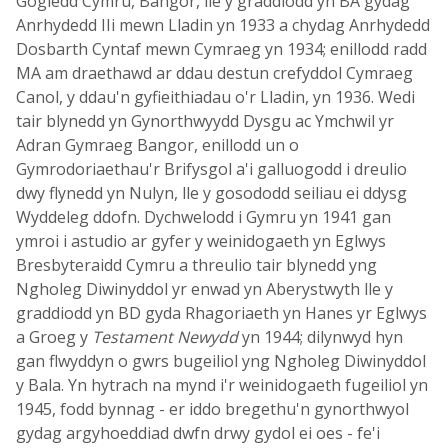
Gogledd Cymru, Bangor, lle y graddiodd yn BA gydag
Anrhydedd IIi mewn Lladin yn 1933 a chydag Anrhydedd
Dosbarth Cyntaf mewn Cymraeg yn 1934; enillodd radd
MA am draethawd ar ddau destun crefyddol Cymraeg
Canol, y ddau'n gyfieithiadau o'r Lladin, yn 1936. Wedi
tair blynedd yn Gynorthwyydd Dysgu ac Ymchwil yr
Adran Gymraeg Bangor, enillodd un o
Gymrodoriaethau'r Brifysgol a'i galluogodd i dreulio
dwy flynedd yn Nulyn, lle y gosododd seiliau ei ddysg
Wyddeleg ddofn. Dychwelodd i Gymru yn 1941 gan
ymroi i astudio ar gyfer y weinidogaeth yn Eglwys
Bresbyteraidd Cymru a threulio tair blynedd yng
Ngholeg Diwinyddol yr enwad yn Aberystwyth lle y
graddiodd yn BD gyda Rhagoriaeth yn Hanes yr Eglwys
a Groeg y
Testament Newydd
yn 1944; dilynwyd hyn
gan flwyddyn o gwrs bugeiliol yng Ngholeg Diwinyddol
y Bala. Yn hytrach na mynd i'r weinidogaeth fugeiliol yn
1945, fodd bynnag - er iddo bregethu'n gynorthwyol
gydag argyhoeddiad dwfn drwy gydol ei oes - fe'i