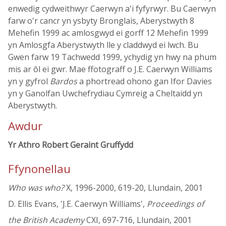
enwedig cydweithwyr Caerwyn a'i fyfyrwyr. Bu Caerwyn
farw o'r cancr yn ysbyty Bronglais, Aberystwyth 8
Mehefin 1999 ac amlosgwyd ei gorff 12 Mehefin 1999
yn Amlosgfa Aberystwyth lle y claddwyd ei lwch. Bu
Gwen farw 19 Tachwedd 1999, ychydig yn hwy na phum
mis ar ôl ei gwr. Mae ffotograff o J.E. Caerwyn Williams
yn y gyfrol
Bardos
a phortread ohono gan Ifor Davies
yn y Ganolfan Uwchefrydiau Cymreig a Cheltaidd yn
Aberystwyth.
Awdur
Yr Athro Robert Geraint Gruffydd
Ffynonellau
Who was who?
X, 1996-2000, 619-20, Llundain, 2001
D. Ellis Evans, 'J.E. Caerwyn Williams',
Proceedings of
the British Academy
CXI, 697-716, Llundain, 2001