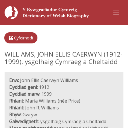
Cyfeirnodi
WILLIAMS, JOHN ELLIS CAERWYN (1912-
1999), ysgolhaig Cymraeg a Cheltaidd
Enw:
John Ellis Caerwyn Williams
Dyddiad geni:
1912
Dyddiad marw:
1999
Rhiant:
Maria Williams (née Price)
Rhiant:
John R. Williams
Rhyw:
Gwryw
Galwedigaeth:
ysgolhaig Cymraeg a Cheltaidd