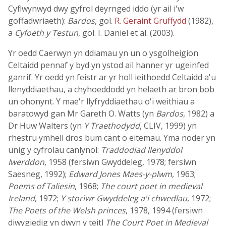
Cyflwynwyd dwy gyfrol deyrnged iddo (yr ail i'w
goffadwriaeth):
Bardos
, gol.
R. Geraint Gruffydd
(1982),
a
Cyfoeth y Testun
, gol. I. Daniel et al. (2003).
Yr oedd Caerwyn yn ddiamau yn un o ysgolheigion
Celtaidd pennaf y byd yn ystod ail hanner yr ugeinfed
ganrif. Yr oedd yn feistr ar yr holl ieithoedd Celtaidd a'u
llenyddiaethau, a chyhoeddodd yn helaeth ar bron bob
un ohonynt. Y mae'r llyfryddiaethau o'i weithiau a
baratowyd gan Mr Gareth O. Watts (yn
Bardos
, 1982) a
Dr Huw Walters (yn
Y Traethodydd
, CLIV, 1999) yn
rhestru ymhell dros bum cant o eitemau. Yma noder yn
unig y cyfrolau canlynol:
Traddodiad llenyddol
Iwerddon
, 1958 (fersiwn Gwyddeleg, 1978; fersiwn
Saesneg, 1992);
Edward Jones Maes-y-plwm
, 1963;
Poems of Taliesin
, 1968;
The court poet in medieval
Ireland
, 1972;
Y storïwr Gwyddeleg a'i chwedlau
, 1972;
The Poets of the Welsh princes
, 1978, 1994 (fersiwn
diwygiedig yn dwyn y teitl
The Court Poet in Medieval