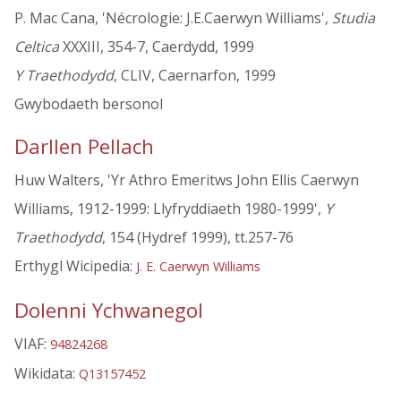
P. Mac Cana, 'Nécrologie: J.E.Caerwyn Williams',
Studia
Celtica
XXXIII, 354-7, Caerdydd, 1999
Y Traethodydd
, CLIV, Caernarfon, 1999
Gwybodaeth bersonol
Darllen Pellach
Huw Walters, 'Yr Athro Emeritws John Ellis Caerwyn
Williams, 1912-1999: Llyfryddiaeth 1980-1999',
Y
Traethodydd
, 154 (Hydref 1999), tt.257-76
Erthygl Wicipedia:
J. E. Caerwyn Williams
Dolenni Ychwanegol
VIAF:
94824268
Wikidata:
Q13157452