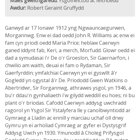
Maes gweithgaredd:
Ysgolheictod ac Ieithoedd
Awdur:
Robert Geraint Gruffydd
Ganwyd ar 17 Ionawr 1912 yng Ngwauncaegurwen,
Morgannwg. Enw ei dad oedd John R. Williams ac enw ei
fam cyn priodi oedd Maria Price; heblaw Caerwyn
ganed iddynt fab, Keri, a merch, Morfudd. Glowr oedd ei
dad a symudasai i'r De o'r Groeslon, Sir Gaernarfon, i
chwilio am waith, deuai ei fam o Rydaman, Sir
Gaerfyrddin; ymfalchïai Caerwyn yn ei gyswllt â'r
Gogledd yn ogystal â'r De. Priododd Gwen Watkins o
Abertridwr, Sir Forgannwg, athrawes ysgol, yn 1946, a
bu'r ddau'n gynhaliaeth i'w gilydd weddill eu hoes; ni bu
plant o'r briodas. Cafodd Caerwyn addysg uwchradd
ragorol yn Ysgol Sir Ystalyfera lle y canolbwyntiodd ar
Gymraeg a Lladin ac ennill y marciau uchaf oll drwy
Gymru yn ei arholiad Cymraeg ar gyfer ei Dystysgrif
Addysg Uwch yn 1930. Ymunodd â Choleg Prifysgol