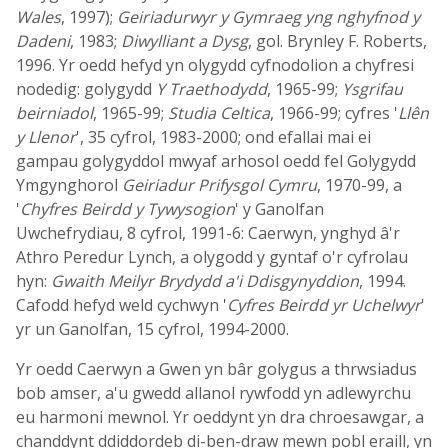
Wales
, 1997);
Geiriadurwyr y Gymraeg yng nghyfnod y
Dadeni
, 1983;
Diwylliant a Dysg
, gol. Brynley F. Roberts,
1996. Yr oedd hefyd yn olygydd cyfnodolion a chyfresi
nodedig: golygydd
Y Traethodydd
, 1965-99;
Ysgrifau
beirniadol
, 1965-99;
Studia Celtica
, 1966-99; cyfres '
Llên
y Llenor
', 35 cyfrol, 1983-2000; ond efallai mai ei
gampau golygyddol mwyaf arhosol oedd fel Golygydd
Ymgynghorol
Geiriadur Prifysgol Cymru
, 1970-99, a
'
Chyfres Beirdd y Tywysogion
' y Ganolfan
Uwchefrydiau, 8 cyfrol, 1991-6: Caerwyn, ynghyd â'r
Athro Peredur Lynch, a olygodd y gyntaf o'r cyfrolau
hyn:
Gwaith Meilyr Brydydd a'i Ddisgynyddion
, 1994.
Cafodd hefyd weld cychwyn '
Cyfres Beirdd yr Uchelwyr
'
yr un Ganolfan, 15 cyfrol, 1994-2000.
Yr oedd Caerwyn a Gwen yn bâr golygus a thrwsiadus
bob amser, a'u gwedd allanol rywfodd yn adlewyrchu
eu harmoni mewnol. Yr oeddynt yn dra chroesawgar, a
chanddynt ddiddordeb di-ben-draw mewn pobl eraill, yn