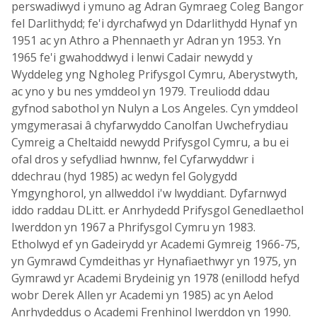
perswadiwyd i ymuno ag Adran Gymraeg Coleg Bangor
fel Darlithydd; fe'i dyrchafwyd yn Ddarlithydd Hynaf yn
1951 ac yn Athro a Phennaeth yr Adran yn 1953. Yn
1965 fe'i gwahoddwyd i lenwi Cadair newydd y
Wyddeleg yng Ngholeg Prifysgol Cymru, Aberystwyth,
ac yno y bu nes ymddeol yn 1979. Treuliodd ddau
gyfnod sabothol yn Nulyn a Los Angeles. Cyn ymddeol
ymgymerasai â chyfarwyddo Canolfan Uwchefrydiau
Cymreig a Cheltaidd newydd Prifysgol Cymru, a bu ei
ofal dros y sefydliad hwnnw, fel Cyfarwyddwr i
ddechrau (hyd 1985) ac wedyn fel Golygydd
Ymgynghorol, yn allweddol i'w lwyddiant. Dyfarnwyd
iddo raddau DLitt. er Anrhydedd Prifysgol Genedlaethol
Iwerddon yn 1967 a Phrifysgol Cymru yn 1983.
Etholwyd ef yn Gadeirydd yr Academi Gymreig 1966-75,
yn Gymrawd Cymdeithas yr Hynafiaethwyr yn 1975, yn
Gymrawd yr Academi Brydeinig yn 1978 (enillodd hefyd
wobr Derek Allen yr Academi yn 1985) ac yn Aelod
Anrhydeddus o Academi Frenhinol Iwerddon yn 1990.