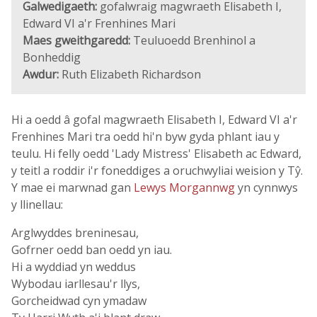
Galwedigaeth:
gofalwraig magwraeth Elisabeth I,
Edward VI a'r Frenhines Mari
Maes gweithgaredd:
Teuluoedd Brenhinol a
Bonheddig
Awdur:
Ruth Elizabeth Richardson
Hi a oedd â gofal magwraeth Elisabeth I, Edward VI a'r
Frenhines Mari tra oedd hi'n byw gyda phlant iau y
teulu. Hi felly oedd 'Lady Mistress' Elisabeth ac Edward,
y teitl a roddir i'r foneddiges a oruchwyliai weision y Tŷ.
Y mae ei marwnad gan
Lewys Morgannwg
yn cynnwys
y llinellau:
Arglwyddes breninesau,
Gofrner oedd ban oedd yn iau.
Hi a wyddiad yn weddus
Wybodau iarllesau'r llys,
Gorcheidwad cyn ymadaw