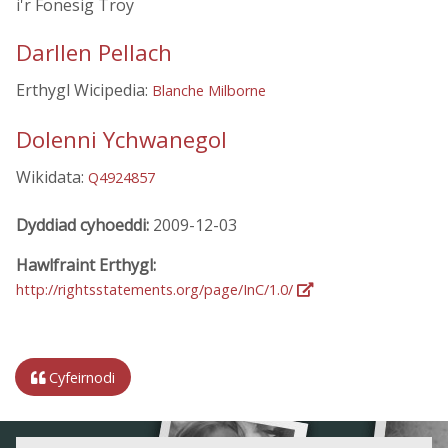
i'r Fonesig Troy
Darllen Pellach
Erthygl Wicipedia:
Blanche Milborne
Dolenni Ychwanegol
Wikidata:
Q4924857
Dyddiad cyhoeddi:
2009-12-03
Hawlfraint Erthygl:
http://rightsstatements.org/page/InC/1.0/
Cyfeirnodi