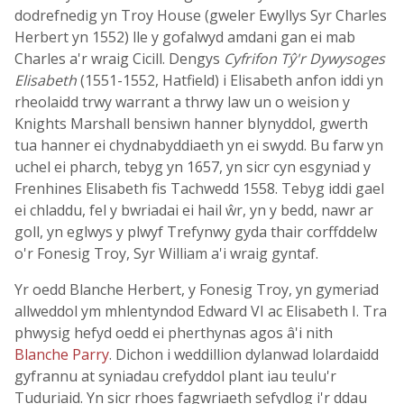
dodrefnedig yn Troy House (gweler Ewyllys Syr Charles
Herbert yn 1552) lle y gofalwyd amdani gan ei mab
Charles a'r wraig Cicill. Dengys
Cyfrifon Tŷ'r Dywysoges
Elisabeth
(1551-1552, Hatfield) i Elisabeth anfon iddi yn
rheolaidd trwy warrant a thrwy law un o weision y
Knights Marshall bensiwn hanner blynyddol, gwerth
tua hanner ei chydnabyddiaeth yn ei swydd. Bu farw yn
uchel ei pharch, tebyg yn 1657, yn sicr cyn esgyniad y
Frenhines Elisabeth fis Tachwedd 1558. Tebyg iddi gael
ei chladdu, fel y bwriadai ei hail ŵr, yn y bedd, nawr ar
goll, yn eglwys y plwyf Trefynwy gyda thair corffddelw
o'r Fonesig Troy, Syr William a'i wraig gyntaf.
Yr oedd Blanche Herbert, y Fonesig Troy, yn gymeriad
allweddol ym mhlentyndod Edward VI ac Elisabeth I. Tra
phwysig hefyd oedd ei pherthynas agos â'i nith
Blanche Parry
. Dichon i weddillion dylanwad lolardaidd
gyfrannu at syniadau crefyddol plant iau teulu'r
Tuduriaid. Yn sicr rhoes fagwriaeth sefydlog i'r ddau