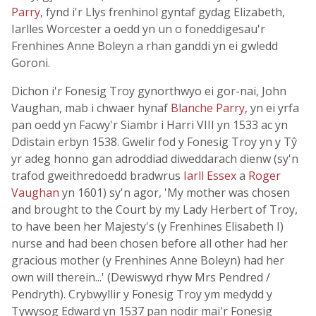
Parry
, fynd i'r Llys frenhinol gyntaf gydag Elizabeth,
Iarlles Worcester a oedd yn un o foneddigesau'r
Frenhines Anne Boleyn a rhan ganddi yn ei gwledd
Goroni.
Dichon i'r Fonesig Troy gynorthwyo ei gor-nai, John
Vaughan, mab i chwaer hynaf
Blanche Parry
, yn ei yrfa
pan oedd yn Facwy'r Siambr i Harri VIII yn 1533 ac yn
Ddistain erbyn 1538. Gwelir fod y Fonesig Troy yn y Tŷ
yr adeg honno gan adroddiad diweddarach dienw (sy'n
trafod gweithredoedd bradwrus
Iarll Essex
a
Roger
Vaughan
yn 1601) sy'n agor, 'My mother was chosen
and brought to the Court by my Lady Herbert of Troy,
to have been her Majesty's (y Frenhines Elisabeth I)
nurse and had been chosen before all other had her
gracious mother (y Frenhines Anne Boleyn) had her
own will therein...' (Dewiswyd rhyw Mrs Pendred /
Pendryth). Crybwyllir y Fonesig Troy ym medydd y
Tywysog Edward yn 1537 pan nodir mai'r Fonesig