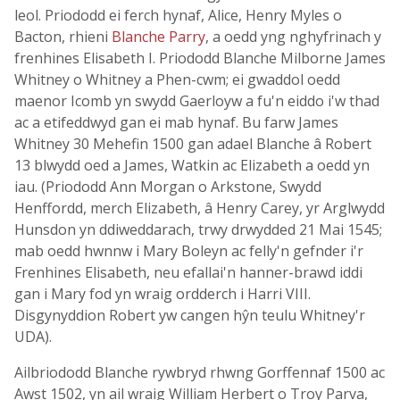
leol. Priododd ei ferch hynaf, Alice, Henry Myles o
Bacton, rhieni
Blanche Parry
, a oedd yng nghyfrinach y
frenhines Elisabeth I. Priododd Blanche Milborne James
Whitney o Whitney a Phen-cwm; ei gwaddol oedd
maenor Icomb yn swydd Gaerloyw a fu'n eiddo i'w thad
ac a etifeddwyd gan ei mab hynaf. Bu farw James
Whitney 30 Mehefin 1500 gan adael Blanche â Robert
13 blwydd oed a James, Watkin ac Elizabeth a oedd yn
iau. (Priododd Ann Morgan o Arkstone, Swydd
Henffordd, merch Elizabeth, â Henry Carey, yr Arglwydd
Hunsdon yn ddiweddarach, trwy drwydded 21 Mai 1545;
mab oedd hwnnw i Mary Boleyn ac felly'n gefnder i'r
Frenhines Elisabeth, neu efallai'n hanner-brawd iddi
gan i Mary fod yn wraig ordderch i Harri VIII.
Disgynyddion Robert yw cangen hŷn teulu Whitney'r
UDA).
Ailbriododd Blanche rywbryd rhwng Gorffennaf 1500 ac
Awst 1502, yn ail wraig William Herbert o Troy Parva,