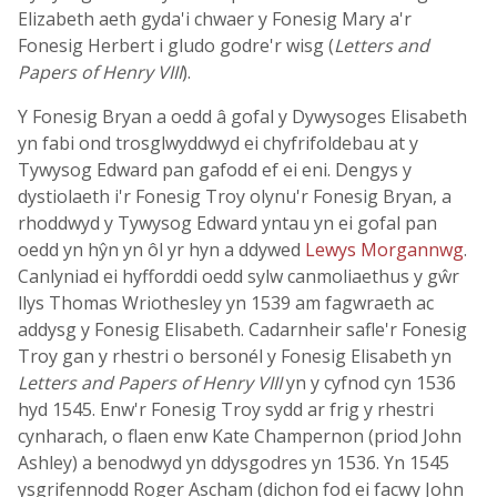
Elizabeth aeth gyda'i chwaer y Fonesig Mary a'r
Fonesig Herbert i gludo godre'r wisg (
Letters and
Papers of Henry VIII
).
Y Fonesig Bryan a oedd â gofal y Dywysoges Elisabeth
yn fabi ond trosglwyddwyd ei chyfrifoldebau at y
Tywysog Edward pan gafodd ef ei eni. Dengys y
dystiolaeth i'r Fonesig Troy olynu'r Fonesig Bryan, a
rhoddwyd y Tywysog Edward yntau yn ei gofal pan
oedd yn hŷn yn ôl yr hyn a ddywed
Lewys Morgannwg
.
Canlyniad ei hyfforddi oedd sylw canmoliaethus y gŵr
llys Thomas Wriothesley yn 1539 am fagwraeth ac
addysg y Fonesig Elisabeth. Cadarnheir safle'r Fonesig
Troy gan y rhestri o bersonél y Fonesig Elisabeth yn
Letters and Papers of Henry VIII
yn y cyfnod cyn 1536
hyd 1545. Enw'r Fonesig Troy sydd ar frig y rhestri
cynharach, o flaen enw Kate Champernon (priod John
Ashley) a benodwyd yn ddysgodres yn 1536. Yn 1545
ysgrifennodd Roger Ascham (dichon fod ei facwy John