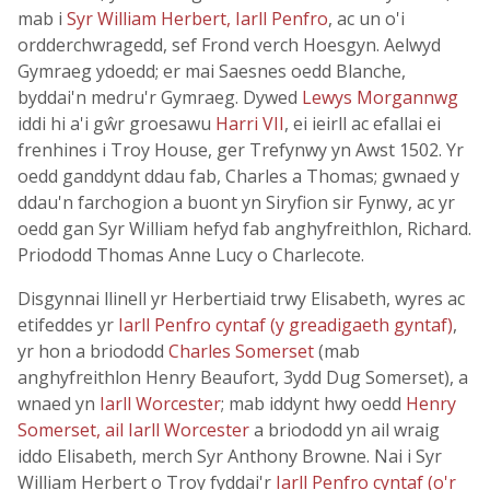
mab i
Syr William Herbert, Iarll Penfro
, ac un o'i
ordderchwragedd, sef Frond verch Hoesgyn. Aelwyd
Gymraeg ydoedd; er mai Saesnes oedd Blanche,
byddai'n medru'r Gymraeg. Dywed
Lewys Morgannwg
iddi hi a'i gŵr groesawu
Harri VII
, ei ieirll ac efallai ei
frenhines i Troy House, ger Trefynwy yn Awst 1502. Yr
oedd ganddynt ddau fab, Charles a Thomas; gwnaed y
ddau'n farchogion a buont yn Siryfion sir Fynwy, ac yr
oedd gan Syr William hefyd fab anghyfreithlon, Richard.
Priododd Thomas Anne Lucy o Charlecote.
Disgynnai llinell yr Herbertiaid trwy Elisabeth, wyres ac
etifeddes yr
Iarll Penfro cyntaf (y greadigaeth gyntaf)
,
yr hon a briododd
Charles Somerset
(mab
anghyfreithlon Henry Beaufort, 3ydd Dug Somerset), a
wnaed yn
Iarll Worcester
; mab iddynt hwy oedd
Henry
Somerset, ail Iarll Worcester
a briododd yn ail wraig
iddo Elisabeth, merch Syr Anthony Browne. Nai i Syr
William Herbert o Troy fyddai'r
Iarll Penfro cyntaf (o'r