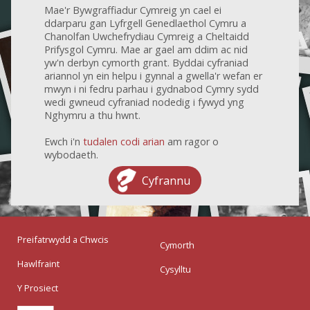
Mae'r Bywgraffiadur Cymreig yn cael ei
ddarparu gan Lyfrgell Genedlaethol Cymru a
Chanolfan Uwchefrydiau Cymreig a Cheltaidd
Prifysgol Cymru. Mae ar gael am ddim ac nid
yw'n derbyn cymorth grant. Byddai cyfraniad
ariannol yn ein helpu i gynnal a gwella'r wefan er
mwyn i ni fedru parhau i gydnabod Cymry sydd
wedi gwneud cyfraniad nodedig i fywyd yng
Nghymru a thu hwnt.
Ewch i'n
tudalen codi arian
am ragor o
wybodaeth.
Cyfrannu
Preifatrwydd a Chwcis
Cymorth
Hawlfraint
Cysylltu
Y Prosiect