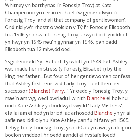
Whitney yn berthynas i'r Fonesig Troy) at Kate
Champernon yn ceisio ei chael i'w gymeradwyo i'r
Fonesig Troy 'and all that company of gentlewomen'.
Ond nid yw'r rhestr o weision y Tŷ i'r Fonesig Elisabeth
tua 1546 yn enwi'r Fonesig Troy, arwydd iddi ymddeol
yn hwyr yn 1545 neu'n gynnar yn 1546, pan oedd
Elisabeth tua 12 mlwydd oed.
Ysgrifennodd Syr Robert Tyrwhitt yn 1549 fod 'Ashley...
was made her mistress (y Fonesig Elisabeth) by the
king her father... But four of her gentlewomen confess
that Ashley first removed Lady Troy... and then her
successor
(Blanche) Parry
...'. Yr oedd y Fonesig Troy, y
mae'n amlwg, wedi bwriadu i'w nith
Blanche
ei holynu
ond i Kate Ashley y rhoddwyd swydd 'Lady Mistress',
efallai am ei bod yn briod, ac arhosodd
Blanche
yn yr ail
safle nes iddi olynu Kate Ashley pan fu hi farw yn 1565.
Tebyg fod y Fonesig Troy, yn ei 60au yn awr, yn ddigon
bodlon ymddeol. Yr oedd ganddi ei hystafelloedd