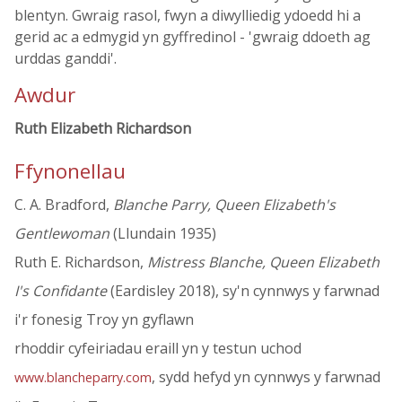
blentyn. Gwraig rasol, fwyn a diwylliedig ydoedd hi a
gerid ac a edmygid yn gyffredinol - 'gwraig ddoeth ag
urddas ganddi'.
Awdur
Ruth Elizabeth Richardson
Ffynonellau
C. A. Bradford,
Blanche Parry, Queen Elizabeth's
Gentlewoman
(Llundain 1935)
Ruth E. Richardson,
Mistress Blanche, Queen Elizabeth
I's Confidante
(Eardisley 2018), sy'n cynnwys y farwnad
i'r fonesig Troy yn gyflawn
rhoddir cyfeiriadau eraill yn y testun uchod
, sydd hefyd yn cynnwys y farwnad
www.blancheparry.com