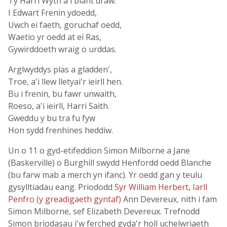
Ty Harri Wyth a'i blant draw.
I Edwart Frenin ydoedd,
Uwch ei faeth, goruchaf oedd,
Waetio yr oedd at ei Ras,
Gywirddoeth wraig o urddas.
Arglwyddys plas a gladden',
Troe, a'i llew lletyai'r ieirll hen.
Bu i frenin, bu fawr unwaith,
Roeso, a'i ieirll, Harri Saith.
Gweddu y bu tra fu fyw
Hon sydd frenhines heddiw.
Un o 11 o gyd-etifeddion Simon Milborne a Jane
(Baskerville) o Burghill swydd Henfordd oedd Blanche
(bu farw mab a merch yn ifanc). Yr oedd gan y teulu
gysylltiadau eang. Priododd
Syr William Herbert, Iarll
Penfro (y greadigaeth gyntaf)
Ann Devereux, nith i fam
Simon Milborne, sef Elizabeth Devereux. Trefnodd
Simon briodasau i'w ferched gyda'r holl uchelwriaeth