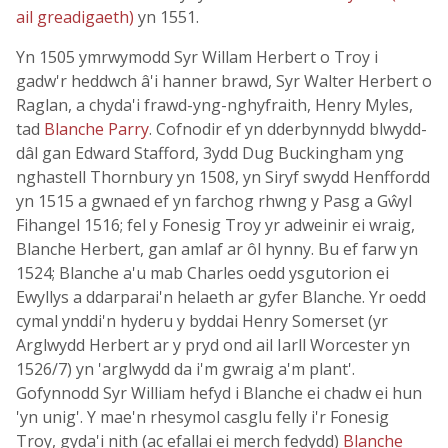
ail greadigaeth)
yn 1551.
Yn 1505 ymrwymodd Syr Willam Herbert o Troy i
gadw'r heddwch â'i hanner brawd, Syr Walter Herbert o
Raglan, a chyda'i frawd-yng-nghyfraith, Henry Myles,
tad
Blanche Parry
. Cofnodir ef yn dderbynnydd blwydd-
dâl gan Edward Stafford, 3ydd Dug Buckingham yng
nghastell Thornbury yn 1508, yn Siryf swydd Henffordd
yn 1515 a gwnaed ef yn farchog rhwng y Pasg a Gŵyl
Fihangel 1516; fel y Fonesig Troy yr adweinir ei wraig,
Blanche Herbert, gan amlaf ar ôl hynny. Bu ef farw yn
1524; Blanche a'u mab Charles oedd ysgutorion ei
Ewyllys a ddarparai'n helaeth ar gyfer Blanche. Yr oedd
cymal ynddi'n hyderu y byddai Henry Somerset (yr
Arglwydd Herbert ar y pryd ond ail Iarll Worcester yn
1526/7) yn 'arglwydd da i'm gwraig a'm plant'.
Gofynnodd Syr William hefyd i Blanche ei chadw ei hun
'yn unig'. Y mae'n rhesymol casglu felly i'r Fonesig
Troy, gyda'i nith (ac efallai ei merch fedydd)
Blanche