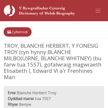
Cyfeirnodi
TROY, BLANCHE HERBERT, Y FONESIG
TROY (cyn hynny BLANCHE
MILBO(U)RNE, BLANCHE WHITNEY) (bu
farw tua 1557), gofalwraig magwraeth
Elisabeth I, Edward VI a'r Frenhines
Mari
Enw:
Blanche Herbert Troy
Dyddiad marw:
tua 1557
Rhyw:
Benyw