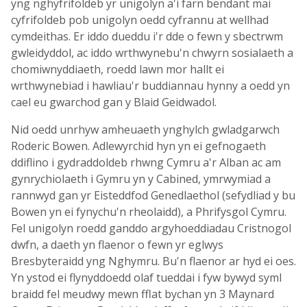
yng nghyfrifoldeb yr unigolyn a'i farn bendant mai
cyfrifoldeb pob unigolyn oedd cyfrannu at wellhad
cymdeithas. Er iddo dueddu i'r dde o fewn y sbectrwm
gwleidyddol, ac iddo wrthwynebu'n chwyrn sosialaeth a
chomiwnyddiaeth, roedd lawn mor hallt ei
wrthwynebiad i hawliau'r buddiannau hynny a oedd yn
cael eu gwarchod gan y Blaid Geidwadol.
Nid oedd unrhyw amheuaeth ynghylch gwladgarwch
Roderic Bowen. Adlewyrchid hyn yn ei gefnogaeth
ddiflino i gydraddoldeb rhwng Cymru a'r Alban ac am
gynrychiolaeth i Gymru yn y Cabined, ymrwymiad a
rannwyd gan yr Eisteddfod Genedlaethol (sefydliad y bu
Bowen yn ei fynychu'n rheolaidd), a Phrifysgol Cymru.
Fel unigolyn roedd ganddo argyhoeddiadau Cristnogol
dwfn, a daeth yn flaenor o fewn yr eglwys
Bresbyteraidd yng Nghymru. Bu'n flaenor ar hyd ei oes.
Yn ystod ei flynyddoedd olaf tueddai i fyw bywyd syml
braidd fel meudwy mewn fflat bychan yn 3 Maynard