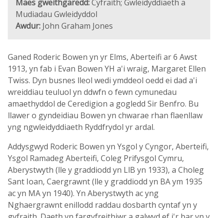
Maes gweithgaredd:
Cyfraith; Gwleidyddiaeth a
Mudiadau Gwleidyddol
Awdur:
John Graham Jones
Ganed Roderic Bowen yn yr Elms, Aberteifi ar 6 Awst
1913, yn fab i Evan Bowen YH a'i wraig, Margaret Ellen
Twiss. Dyn busnes lleol wedi ymddeol oedd ei dad a'i
wreiddiau teuluol yn ddwfn o fewn cymunedau
amaethyddol de Ceredigion a gogledd Sir Benfro. Bu
llawer o gyndeidiau Bowen yn chwarae rhan flaenllaw
yng ngwleidyddiaeth Ryddfrydol yr ardal.
Addysgwyd Roderic Bowen yn Ysgol y Cyngor, Aberteifi,
Ysgol Ramadeg Aberteifi, Coleg Prifysgol Cymru,
Aberystwyth (lle y graddiodd yn LlB yn 1933), a Choleg
Sant Ioan, Caergrawnt (lle y graddiodd yn BA ym 1935
ac yn MA yn 1940). Yn Aberystwyth ac yng
Nghaergrawnt enillodd raddau dosbarth cyntaf yn y
gyfraith. Daeth yn fargyfreithiwr a galwyd ef i'r bar yn y