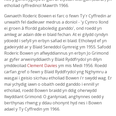
etholiad cyffredinol Mawrth 1966.
Gwnaeth Roderic Bowen ei farc o fewn Ty'r Cyffredin ar
unwaith fel dadleuwr medrus a doniol - 'y Cymro llond
ei groen â ffordd gaboledig ganddo', ond roedd yn
amlwg ar adain dde ei blaid fechan. At ei gilydd cyndyn
ydoedd i sefyll yn erbyn safiad ei blaid. Etholwyd ef yn
gadeirydd ar y Blaid Seneddol Gymreig ym 1955. Safodd
Roderic Bowen yn aflwyddiannus yn erbyn Jo Grimond
ar gyfer arweinyddiaeth y Blaid Ryddfrydol yn dilyn
ymddeoliad
Clement Davies
ym mis Medi 1956. Roedd
carfan gref o fewn y Blaid Ryddfrydol yng Nghymru a
wasgai i geisio sicrhau etholiad Bowen i'r swydd wag. Er
mai ychydig iawn o obaith oedd ganddo i ennill yr
etholiad, roedd Bowen braidd yn ddig oherwydd
llwyddiant Grimond. O ganlyniad, anghynnes oedd y
berthynas rhwng y ddau ohonynt hyd nes i Bowen
adael y Ty Cyffredin ym 1966.