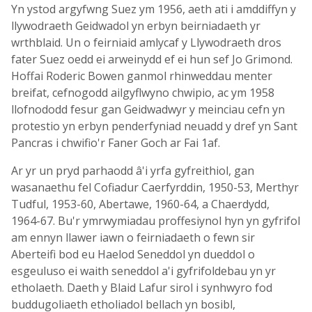
Yn ystod argyfwng Suez ym 1956, aeth ati i amddiffyn y
llywodraeth Geidwadol yn erbyn beirniadaeth yr
wrthblaid. Un o feirniaid amlycaf y Llywodraeth dros
fater Suez oedd ei arweinydd ef ei hun sef Jo Grimond.
Hoffai Roderic Bowen ganmol rhinweddau menter
breifat, cefnogodd ailgyflwyno chwipio, ac ym 1958
llofnododd fesur gan Geidwadwyr y meinciau cefn yn
protestio yn erbyn penderfyniad neuadd y dref yn Sant
Pancras i chwifio'r Faner Goch ar Fai 1af.
Ar yr un pryd parhaodd â'i yrfa gyfreithiol, gan
wasanaethu fel Cofiadur Caerfyrddin, 1950-53, Merthyr
Tudful, 1953-60, Abertawe, 1960-64, a Chaerdydd,
1964-67. Bu'r ymrwymiadau proffesiynol hyn yn gyfrifol
am ennyn llawer iawn o feirniadaeth o fewn sir
Aberteifi bod eu Haelod Seneddol yn dueddol o
esgeuluso ei waith seneddol a'i gyfrifoldebau yn yr
etholaeth. Daeth y Blaid Lafur sirol i synhwyro fod
buddugoliaeth etholiadol bellach yn bosibl,