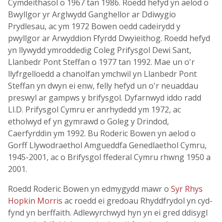
Cymdeithasol o 1967 tan 1986. Roedd hefyd yn aelod o
Bwyllgor yr Arglwydd Ganghellor ar Ddiwygio
Prydlesau, ac ym 1972 Bowen oedd cadeirydd y
pwyllgor ar Arwyddion Ffyrdd Dwyieithog. Roedd hefyd
yn llywydd ymroddedig Coleg Prifysgol Dewi Sant,
Llanbedr Pont Steffan o 1977 tan 1992. Mae un o'r
llyfrgelloedd a chanolfan ymchwil yn Llanbedr Pont
Steffan yn dwyn ei enw, felly hefyd un o'r neuaddau
preswyl ar gampws y brifysgol. Dyfarnwyd iddo radd
Ll.D. Prifysgol Cymru er anrhydedd ym 1972, ac
etholwyd ef yn gymrawd o Goleg y Drindod,
Caerfyrddin ym 1992. Bu Roderic Bowen yn aelod o
Gorff Llywodraethol Amgueddfa Genedlaethol Cymru,
1945-2001, ac o Brifysgol ffederal Cymru rhwng 1950 a
2001.
Roedd Roderic Bowen yn edmygydd mawr o
Syr Rhys
Hopkin Morris
ac roedd ei gredoau Rhyddfrydol yn cyd-
fynd yn berffaith. Adlewyrchwyd hyn yn ei gred ddisygl