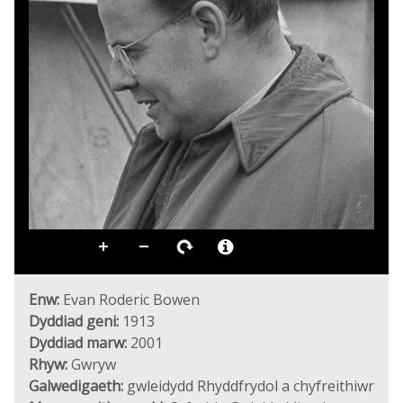
Enw:
Evan Roderic Bowen
Dyddiad geni:
1913
Dyddiad marw:
2001
Rhyw:
Gwryw
Galwedigaeth:
gwleidydd Rhyddfrydol a chyfreithiwr