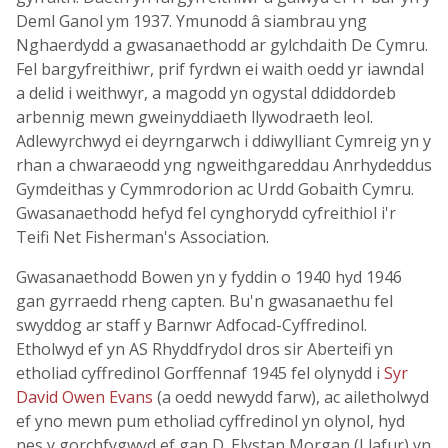
Deml Ganol ym 1937. Ymunodd â siambrau yng
Nghaerdydd a gwasanaethodd ar gylchdaith De Cymru.
Fel bargyfreithiwr, prif fyrdwn ei waith oedd yr iawndal
a delid i weithwyr, a magodd yn ogystal ddiddordeb
arbennig mewn gweinyddiaeth llywodraeth leol.
Adlewyrchwyd ei deyrngarwch i ddiwylliant Cymreig yn y
rhan a chwaraeodd yng ngweithgareddau Anrhydeddus
Gymdeithas y Cymmrodorion ac Urdd Gobaith Cymru.
Gwasanaethodd hefyd fel cynghorydd cyfreithiol i'r
Teifi Net Fisherman's Association.
Gwasanaethodd Bowen yn y fyddin o 1940 hyd 1946
gan gyrraedd rheng capten. Bu'n gwasanaethu fel
swyddog ar staff y Barnwr Adfocad-Cyffredinol.
Etholwyd ef yn AS Rhyddfrydol dros sir Aberteifi yn
etholiad cyffredinol Gorffennaf 1945 fel olynydd i
Syr
David Owen Evans
(a oedd newydd farw), ac ailetholwyd
ef yno mewn pum etholiad cyffredinol yn olynol, hyd
nes y gorchfygwyd ef gan D. Elystan Morgan (Llafur) yn