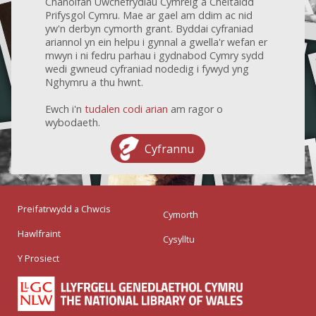
Chanolfan Uwchefrydiau Cymreig a Cheltaidd
Prifysgol Cymru. Mae ar gael am ddim ac nid
yw'n derbyn cymorth grant. Byddai cyfraniad
ariannol yn ein helpu i gynnal a gwella'r wefan er
mwyn i ni fedru parhau i gydnabod Cymry sydd
wedi gwneud cyfraniad nodedig i fywyd yng
Nghymru a thu hwnt.
Ewch i'n
tudalen codi arian
am ragor o
wybodaeth.
Cyfrannu
Preifatrwydd a Chwcis
Cymorth
Hawlfraint
Cysylltu
Y Prosiect