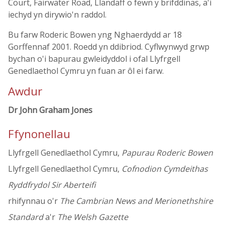
Court, Fairwater Road, Llandaff o fewn y brifddinas, a'i
iechyd yn dirywio'n raddol.
Bu farw Roderic Bowen yng Nghaerdydd ar 18
Gorffennaf 2001. Roedd yn ddibriod. Cyflwynwyd grwp
bychan o'i bapurau gwleidyddol i ofal Llyfrgell
Genedlaethol Cymru yn fuan ar ôl ei farw.
Awdur
Dr John Graham Jones
Ffynonellau
Llyfrgell Genedlaethol Cymru,
Papurau Roderic Bowen
Llyfrgell Genedlaethol Cymru,
Cofnodion Cymdeithas
Ryddfrydol Sir Aberteifi
rhifynnau o'r
The Cambrian News and Merionethshire
Standard
a'r
The Welsh Gazette