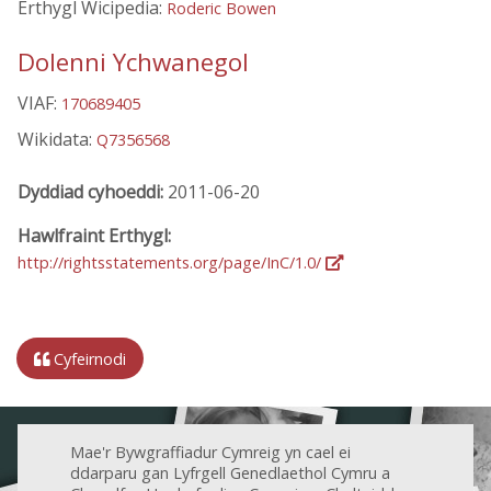
Erthygl Wicipedia:
Roderic Bowen
Dolenni Ychwanegol
VIAF:
170689405
Wikidata:
Q7356568
Dyddiad cyhoeddi:
2011-06-20
Hawlfraint Erthygl:
http://rightsstatements.org/page/InC/1.0/
Cyfeirnodi
Mae'r Bywgraffiadur Cymreig yn cael ei
ddarparu gan Lyfrgell Genedlaethol Cymru a