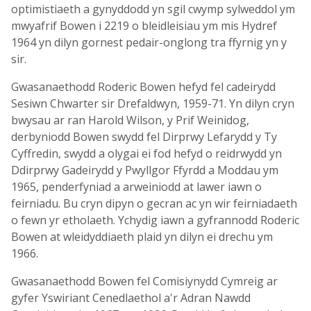
optimistiaeth a gynyddodd yn sgil cwymp sylweddol ym
mwyafrif Bowen i 2219 o bleidleisiau ym mis Hydref
1964 yn dilyn gornest pedair-onglong tra ffyrnig yn y
sir.
Gwasanaethodd Roderic Bowen hefyd fel cadeirydd
Sesiwn Chwarter sir Drefaldwyn, 1959-71. Yn dilyn cryn
bwysau ar ran Harold Wilson, y Prif Weinidog,
derbyniodd Bowen swydd fel Dirprwy Lefarydd y Ty
Cyffredin, swydd a olygai ei fod hefyd o reidrwydd yn
Ddirprwy Gadeirydd y Pwyllgor Ffyrdd a Moddau ym
1965, penderfyniad a arweiniodd at lawer iawn o
feirniadu. Bu cryn dipyn o gecran ac yn wir feirniadaeth
o fewn yr etholaeth. Ychydig iawn a gyfrannodd Roderic
Bowen at wleidyddiaeth plaid yn dilyn ei drechu ym
1966.
Gwasanaethodd Bowen fel Comisiynydd Cymreig ar
gyfer Yswiriant Cenedlaethol a'r Adran Nawdd