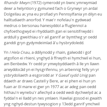
Rhandir Mwyn
(1972) cymerodd yn bwnc ymrwymiad
dewr a helyntion y gymuned fach o Grynwyr yn ardal
Dolgellau ac yna eu profiad yn Pennsylfania yn dilyn eu
halltudiaeth anorfod. Y mae'r nofelau'n gydwead
medrus o bersonau hanesyddol a ffuglennol a
chyfoethogwyd ei rhyddiaith gan ei sensitifrwydd i
arddull y gweithiau o'r ail ganrif ar bymtheg yr oedd
ganddi gryn gydymdeimlad â'u hysbrydoledd.
Yn
I Hela Cnau
, a ddilynodd y rhain, galwodd i gof
atgofion ei rhieni, ynghyd â ffrwyth ei hymchwil ei hun,
am Benbedw. Yr oedd yr ymwybyddiaeth â lle yn llawn
arwyddocâd yn ei hysgrifennu, yn arbennig felly yn yr
ysbrydoliaeth a esgorodd ar
Y Gaeaf sydd Unig
pan
ddaeth ar draws Castell y Bere, ar ei phen ei hun yn
fuan ar ôl marw ei gwr yn 1977 ac ar adeg pan oedd
hithau'n wynebu'r afiechyd a oedd wedi dychwelyd ac a
fyddai'n ei lladd yn nes ymlaen. Hawliai gosod ei gwaith
yng nghyd-destun tywysogion y 13edd ganrif ymchwil