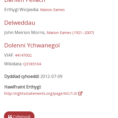
Erthygl Wicipedia:
Marion Eames
Delweddau
John Meirion Morris,
Marion Eames (1921–2007)
Dolenni Ychwanegol
VIAF:
44147002
Wikidata:
Q3185104
Dyddiad cyhoeddi:
2012-07-09
Hawlfraint Erthygl:
http://rightsstatements.org/page/InC/1.0/
Cyfeirnodi