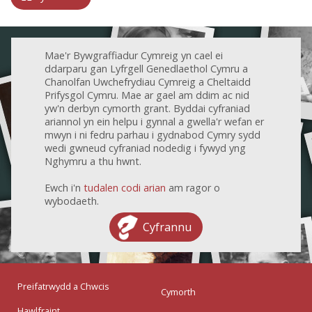
Mae'r Bywgraffiadur Cymreig yn cael ei
ddarparu gan Lyfrgell Genedlaethol Cymru a
Chanolfan Uwchefrydiau Cymreig a Cheltaidd
Prifysgol Cymru. Mae ar gael am ddim ac nid
yw'n derbyn cymorth grant. Byddai cyfraniad
ariannol yn ein helpu i gynnal a gwella'r wefan er
mwyn i ni fedru parhau i gydnabod Cymry sydd
wedi gwneud cyfraniad nodedig i fywyd yng
Nghymru a thu hwnt.
Ewch i'n
tudalen codi arian
am ragor o
wybodaeth.
Cyfrannu
Preifatrwydd a Chwcis
Cymorth
Hawlfraint