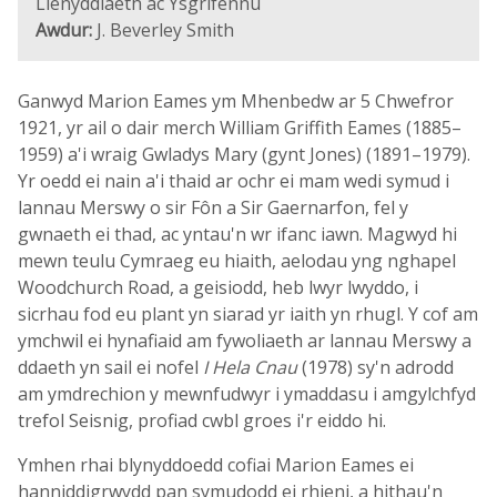
Llenyddiaeth ac Ysgrifennu
Awdur:
J. Beverley Smith
Ganwyd Marion Eames ym Mhenbedw ar 5 Chwefror
1921, yr ail o dair merch William Griffith Eames (1885–
1959) a'i wraig Gwladys Mary (gynt Jones) (1891–1979).
Yr oedd ei nain a'i thaid ar ochr ei mam wedi symud i
lannau Merswy o sir Fôn a Sir Gaernarfon, fel y
gwnaeth ei thad, ac yntau'n wr ifanc iawn. Magwyd hi
mewn teulu Cymraeg eu hiaith, aelodau yng nghapel
Woodchurch Road, a geisiodd, heb lwyr lwyddo, i
sicrhau fod eu plant yn siarad yr iaith yn rhugl. Y cof am
ymchwil ei hynafiaid am fywoliaeth ar lannau Merswy a
ddaeth yn sail ei nofel
I Hela Cnau
(1978) sy'n adrodd
am ymdrechion y mewnfudwyr i ymaddasu i amgylchfyd
trefol Seisnig, profiad cwbl groes i'r eiddo hi.
Ymhen rhai blynyddoedd cofiai Marion Eames ei
hanniddigrwydd pan symudodd ei rhieni, a hithau'n