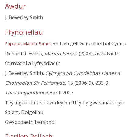
Awdur
J. Beverley Smith
Ffynonellau
yn Llyfrgell Genedlaethol Cymru
Papurau Marion Eames
Richard R. Evans,
Marion Eames
(2004), astudiaeth
feirniadol a llyfryddiaeth
J. Beverley Smith,
Cylchgrawn Cymdeithas Hanes a
Chofnodion Sir Feirionydd
, 15 (2006-9), 233-9
The Independent
6 Ebrill 2007
Teyrnged Llinos Beverley Smith yn y gwasanaeth yn
Salem, Dolgellau
Gwybodaeth bersonol
Darllen Pellach