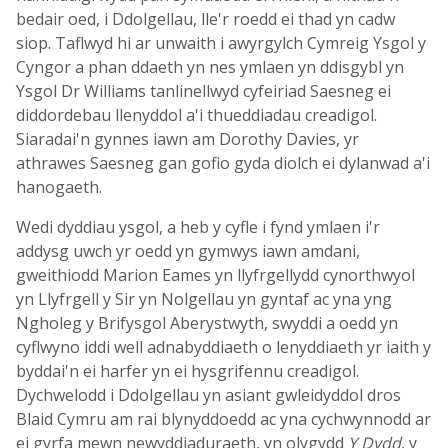
bedair oed, i Ddolgellau, lle'r roedd ei thad yn cadw
siop. Taflwyd hi ar unwaith i awyrgylch Cymreig Ysgol y
Cyngor a phan ddaeth yn nes ymlaen yn ddisgybl yn
Ysgol Dr Williams tanlinellwyd cyfeiriad Saesneg ei
diddordebau llenyddol a'i thueddiadau creadigol.
Siaradai'n gynnes iawn am Dorothy Davies, yr
athrawes Saesneg gan gofio gyda diolch ei dylanwad a'i
hanogaeth.
Wedi dyddiau ysgol, a heb y cyfle i fynd ymlaen i'r
addysg uwch yr oedd yn gymwys iawn amdani,
gweithiodd Marion Eames yn llyfrgellydd cynorthwyol
yn Llyfrgell y Sir yn Nolgellau yn gyntaf ac yna yng
Ngholeg y Brifysgol Aberystwyth, swyddi a oedd yn
cyflwyno iddi well adnabyddiaeth o lenyddiaeth yr iaith y
byddai'n ei harfer yn ei hysgrifennu creadigol.
Dychwelodd i Ddolgellau yn asiant gwleidyddol dros
Blaid Cymru am rai blynyddoedd ac yna cychwynnodd ar
ei gyrfa mewn newyddiaduraeth, yn olygydd
Y Dydd
, y