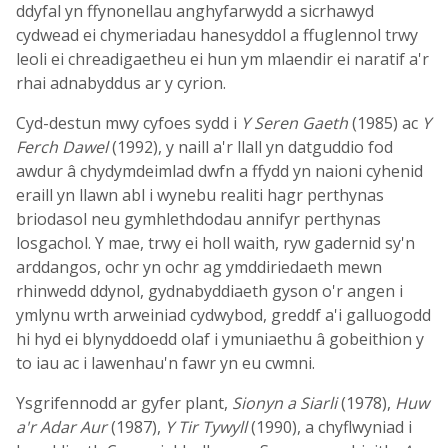
ddyfal yn ffynonellau anghyfarwydd a sicrhawyd
cydwead ei chymeriadau hanesyddol a ffuglennol trwy
leoli ei chreadigaetheu ei hun ym mlaendir ei naratif a'r
rhai adnabyddus ar y cyrion.
Cyd-destun mwy cyfoes sydd i
Y Seren Gaeth
(1985) ac
Y
Ferch Dawel
(1992), y naill a'r llall yn datguddio fod
awdur â chydymdeimlad dwfn a ffydd yn naioni cyhenid
eraill yn llawn abl i wynebu realiti hagr perthynas
briodasol neu gymhlethdodau annifyr perthynas
losgachol. Y mae, trwy ei holl waith, ryw gadernid sy'n
arddangos, ochr yn ochr ag ymddiriedaeth mewn
rhinwedd ddynol, gydnabyddiaeth gyson o'r angen i
ymlynu wrth arweiniad cydwybod, greddf a'i galluogodd
hi hyd ei blynyddoedd olaf i ymuniaethu â gobeithion y
to iau ac i lawenhau'n fawr yn eu cwmni.
Ysgrifennodd ar gyfer plant,
Sionyn a Siarli
(1978),
Huw
a'r Adar Aur
(1987),
Y Tir Tywyll
(1990), a chyflwyniad i