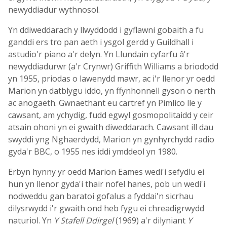
newyddiadur wythnosol.
Yn ddiweddarach y llwyddodd i gyflawni gobaith a fu
ganddi ers tro pan aeth i ysgol gerdd y Guildhall i
astudio'r piano a'r delyn. Yn Llundain cyfarfu â'r
newyddiadurwr (a'r Crynwr) Griffith Williams a briododd
yn 1955, priodas o lawenydd mawr, ac i'r llenor yr oedd
Marion yn datblygu iddo, yn ffynhonnell gyson o nerth
ac anogaeth. Gwnaethant eu cartref yn Pimlico lle y
cawsant, am ychydig, fudd egwyl gosmopolitaidd y ceir
atsain ohoni yn ei gwaith diweddarach. Cawsant ill dau
swyddi yng Nghaerdydd, Marion yn gynhyrchydd radio
gyda'r BBC, o 1955 nes iddi ymddeol yn 1980.
Erbyn hynny yr oedd Marion Eames wedi'i sefydlu ei
hun yn llenor gyda'i thair nofel hanes, pob un wedi'i
nodweddu gan baratoi gofalus a fyddai'n sicrhau
dilysrwydd i'r gwaith ond heb fygu ei chreadigrwydd
naturiol. Yn
Y Stafell Ddirgel
(1969) a'r dilyniant
Y