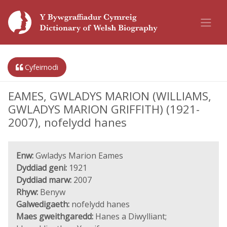
Cyfeirnodi
EAMES, GWLADYS MARION (WILLIAMS,
GWLADYS MARION GRIFFITH) (1921-
2007), nofelydd hanes
Enw:
Gwladys Marion Eames
Dyddiad geni:
1921
Dyddiad marw:
2007
Rhyw:
Benyw
Galwedigaeth:
nofelydd hanes
Maes gweithgaredd:
Hanes a Diwylliant;