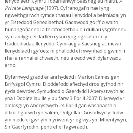
lenyddiaeth Cymru i ddarllenwyr Saesneg eu hiaith,
A
Private Language
(1997). Cyfranogai'n hael yng
ngweithgarwch cymdeithasau llenyddol a beirniadai yn
yr Eisteddod Genedlaethol. Gadawodd gorff o waith
hunangofiannol a thrafodaethau o'i dulliau ysgrifennu
sy'n amlygu ei darllen cyson yng nghlasuron y
traddodiadau llenyddol Cymraeg a Saesneg ac mewn
llenyddiaeth gyfoes; ni phallodd ei mwynhad o gwmni'r
rhai a rannai ei chwaeth, neu a oedd wedi dylanwadu
arno.
Dyfarnwyd gradd er anrhydedd i Marion Eames gan
Brifysgol Cymru. Dioddefodd afiechyd dros gyfnod hir
gyda dewrder. Symudodd o Gaerdydd i Aberystwyth ac
yna i Ddolgellau lle y bu farw 3 Ebrill 2007. Dilynwyd yr
amlosgi yn Aberystwyth 24 Ebrill gan wasanaeth o
ddiolchgarwch yn Salem, Dolgellau. Gosodwyd y lludw
ym medd ei gwr ym mynwent yr eglwys ym Mhentywyn,
Sir Gaerfyrddin, pentref ei fagwraeth.