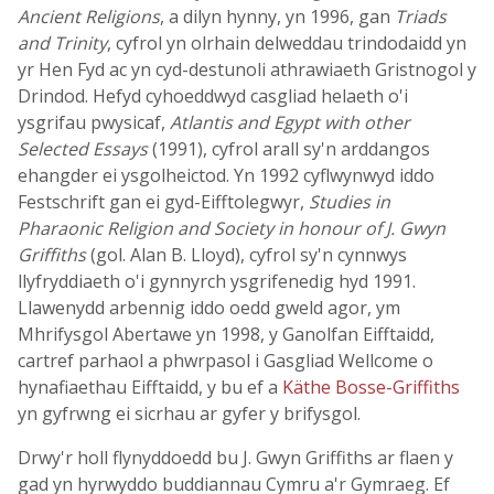
Ancient Religions
, a dilyn hynny, yn 1996, gan
Triads
and Trinity
, cyfrol yn olrhain delweddau trindodaidd yn
yr Hen Fyd ac yn cyd-destunoli athrawiaeth Gristnogol y
Drindod. Hefyd cyhoeddwyd casgliad helaeth o'i
ysgrifau pwysicaf,
Atlantis and Egypt with other
Selected Essays
(1991), cyfrol arall sy'n arddangos
ehangder ei ysgolheictod. Yn 1992 cyflwynwyd iddo
Festschrift gan ei gyd-Eifftolegwyr,
Studies in
Pharaonic Religion and Society in honour of J. Gwyn
Griffiths
(gol. Alan B. Lloyd), cyfrol sy'n cynnwys
llyfryddiaeth o'i gynnyrch ysgrifenedig hyd 1991.
Llawenydd arbennig iddo oedd gweld agor, ym
Mhrifysgol Abertawe yn 1998, y Ganolfan Eifftaidd,
cartref parhaol a phwrpasol i Gasgliad Wellcome o
hynafiaethau Eifftaidd, y bu ef a
Käthe Bosse-Griffiths
yn gyfrwng ei sicrhau ar gyfer y brifysgol.
Drwy'r holl flynyddoedd bu J. Gwyn Griffiths ar flaen y
gad yn hyrwyddo buddiannau Cymru a'r Gymraeg. Ef