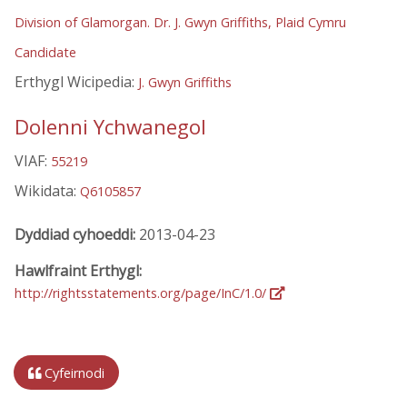
Division of Glamorgan. Dr. J. Gwyn Griffiths, Plaid Cymru
Candidate
Erthygl Wicipedia:
J. Gwyn Griffiths
Dolenni Ychwanegol
VIAF:
55219
Wikidata:
Q6105857
Dyddiad cyhoeddi:
2013-04-23
Hawlfraint Erthygl:
http://rightsstatements.org/page/InC/1.0/
Cyfeirnodi