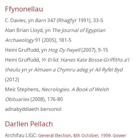
Ffynonellau
C. Davies, yn
Barn
347 (Rhagfyr 1991), 33-5
Alan Brian Lloyd, yn
The Journal of Egyptian
Archaeology
91 (2005), 181-5
Heini Gruffudd, yn
Hog Dy Fwyell
(2007), 9-15
Heini Gruffudd,
Yr Erlid. Hanes Kate Bosse-Griffiths a'i
theulu yn yr Almaen a Chymru adeg yr Ail Ryfel Byd
(2012)
Meic Stephens,
Necrologies. A Book of Welsh
Obituaries
(2008), 176-80
adnabyddiaeth bersonol
Darllen Pellach
Archifau LlGC:
General Election, 8th October, 1959. Gower