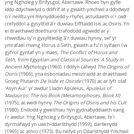
yng Ngholeg y Brifysgol, Abertawe. Rhoes hyn gyfle
iddo ddychwelyd o ddifrif at y gwaith ymchwil a ddodwyd
o'r neilltu ym mlynyddoedd y rhyfel, astudiaeth o'r cwlt
crefyddol a gysylltid â'r duwiau Eifftaidd Isis ac Osiris. Yn
ei draethawd doethurol trafododd agwedd ar y
chwedlau sy'n gysylltiedig â'r duwiau hynny, sef yr
ymrafael rhwng Horus a Seth, gwaith a fu'n sylfaen i'w
gyfrol gyntaf yn y maes,
The Conflict of Horus and
Seth, from Egyptian and Classical Sources: A Study in
Ancient Mythology
(1960). I ddilyn cafwyd
The Origins of
Osiris
(1966), yna esboniadau meistraidd ar draethawd
Groeg Plutarch
De Iside et Osiride
(1970) ac ar lyfr olaf
'Asyn Aur' yr awdur Lladin Apuleius,
Apuleius of
Madauros: The Isis-Book (Metamorphoses, Book XI)
(1975), ac wedi hynny
The Origins of Osiris and his Cult
(1980). Enillodd y gweithiau hyn gydnabyddiaeth eang
i'r awdur. Yng Ngholeg y Brifysgol, Abertawe, fe'i
dyrchafwyd yn uwch-ddarlithydd (1959), darllenydd
(1965) ac athro (1973). Bu hefyd yn Ddarlithydd Ymchwil