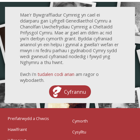
Mae'r Bywgraffiadur Cymreig yn cael ei
ddarparu gan Lyfrgell Genedlaethol Cymru a
Chanolfan Uwchefrydiau Cymreig a Cheltaidd
Prifysgol Cymru. Mae ar gael am ddim ac nid
yw'n derbyn cymorth grant. Byddai cyfraniad
ariannol yn ein helpu i gynnal a gwella'r wefan er
mwyn i ni fedru parhau i gydnabod Cymry sydd
wedi gwneud cyfraniad nodedig i fywyd yng
Nghymru a thu hwnt.
Ewch i'n
tudalen codi arian
am ragor o
wybodaeth.
Cyfrannu
Preifatrwydd a Chwcis
Cymorth
Hawlfraint
Cysylltu