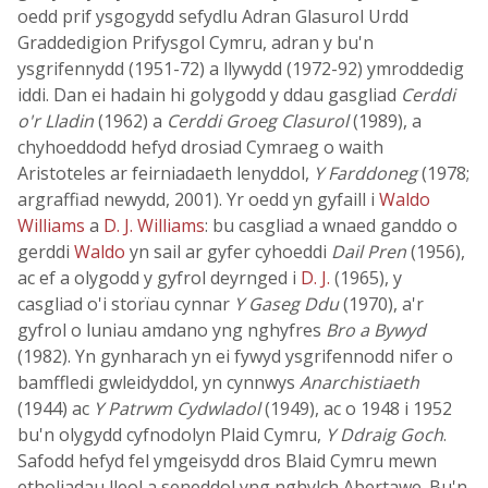
oedd prif ysgogydd sefydlu Adran Glasurol Urdd
Graddedigion Prifysgol Cymru, adran y bu'n
ysgrifennydd (1951-72) a llywydd (1972-92) ymroddedig
iddi. Dan ei hadain hi golygodd y ddau gasgliad
Cerddi
o'r Lladin
(1962) a
Cerddi Groeg Clasurol
(1989), a
chyhoeddodd hefyd drosiad Cymraeg o waith
Aristoteles ar feirniadaeth lenyddol,
Y Farddoneg
(1978;
argraffiad newydd, 2001). Yr oedd yn gyfaill i
Waldo
Williams
a
D. J. Williams
: bu casgliad a wnaed ganddo o
gerddi
Waldo
yn sail ar gyfer cyhoeddi
Dail Pren
(1956),
ac ef a olygodd y gyfrol deyrnged i
D. J.
(1965), y
casgliad o'i storïau cynnar
Y Gaseg Ddu
(1970), a'r
gyfrol o luniau amdano yng nghyfres
Bro a Bywyd
(1982). Yn gynharach yn ei fywyd ysgrifennodd nifer o
bamffledi gwleidyddol, yn cynnwys
Anarchistiaeth
(1944) ac
Y Patrwm Cydwladol
(1949), ac o 1948 i 1952
bu'n olygydd cyfnodolyn Plaid Cymru,
Y Ddraig Goch
.
Safodd hefyd fel ymgeisydd dros Blaid Cymru mewn
etholiadau lleol a seneddol yng nghylch Abertawe. Bu'n