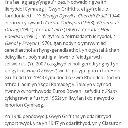
i'r afael ag argyfyngau'r oes. Nodweddir gwaith
llenyddol Cymraeg J. Gwyn Griffiths, ei gyfrolau o
farddoniaeth -
Yr Efengyl Dywyll a Cherddi Eraill
(1944),
ei ran yn y cywaith
Cerddi Cadwgan
(1953),
Ffroenau'r
Ddraig
(1961),
Cerddi Cairo
(1969) a
Cerddi'r Holl
Eneidiau
(1981) - a'i gyfrol o feirniadaeth lenyddol,
I
Ganol y Frwydr
(1970), gan nodyn o ymrwymiad
cenedlaethol a rhyng-genedlaethol, yn ogystal â chan
ddiwylliant polymathig a llawer o feiddgarwch
cellweirus. (Yn 2007 casglwyd ei holl gerddi ynghyd yn
un gyfrol,
Hog Dy Fwyell
, wedi'i golygu gan ei fab Heini
Gruffudd.) Yn 1943 symudodd o Gwm Rhondda i fod yn
athro Lladin yn Ysgol Ramadeg y Bala: yn y cyfnod
hwnnw cynorthwyodd Euros Bowen i sefydlu
Y Fflam
,
cylchgrawn a fu (hyd 1952) yn llwyfan i do newydd o
lenorion Cymraeg.
Yn 1946 penodwyd J. Gwyn Griffiths yn ddarlithydd
cynorthwyol, yna yn 1947 yn ddarlithydd, yn y Clasuron