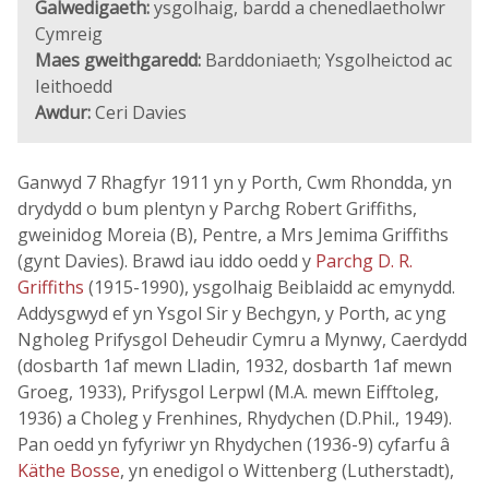
Galwedigaeth:
ysgolhaig, bardd a chenedlaetholwr
Cymreig
Maes gweithgaredd:
Barddoniaeth; Ysgolheictod ac
Ieithoedd
Awdur:
Ceri Davies
Ganwyd 7 Rhagfyr 1911 yn y Porth, Cwm Rhondda, yn
drydydd o bum plentyn y Parchg Robert Griffiths,
gweinidog Moreia (B), Pentre, a Mrs Jemima Griffiths
(gynt Davies). Brawd iau iddo oedd y
Parchg D. R.
Griffiths
(1915-1990), ysgolhaig Beiblaidd ac emynydd.
Addysgwyd ef yn Ysgol Sir y Bechgyn, y Porth, ac yng
Ngholeg Prifysgol Deheudir Cymru a Mynwy, Caerdydd
(dosbarth 1af mewn Lladin, 1932, dosbarth 1af mewn
Groeg, 1933), Prifysgol Lerpwl (M.A. mewn Eifftoleg,
1936) a Choleg y Frenhines, Rhydychen (D.Phil., 1949).
Pan oedd yn fyfyriwr yn Rhydychen (1936-9) cyfarfu â
Käthe Bosse
, yn enedigol o Wittenberg (Lutherstadt),