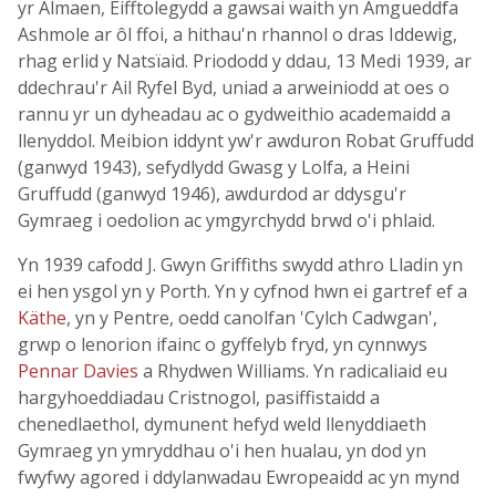
yr Almaen, Eifftolegydd a gawsai waith yn Amgueddfa
Ashmole ar ôl ffoi, a hithau'n rhannol o dras Iddewig,
rhag erlid y Natsïaid. Priododd y ddau, 13 Medi 1939, ar
ddechrau'r Ail Ryfel Byd, uniad a arweiniodd at oes o
rannu yr un dyheadau ac o gydweithio academaidd a
llenyddol. Meibion iddynt yw'r awduron Robat Gruffudd
(ganwyd 1943), sefydlydd Gwasg y Lolfa, a Heini
Gruffudd (ganwyd 1946), awdurdod ar ddysgu'r
Gymraeg i oedolion ac ymgyrchydd brwd o'i phlaid.
Yn 1939 cafodd J. Gwyn Griffiths swydd athro Lladin yn
ei hen ysgol yn y Porth. Yn y cyfnod hwn ei gartref ef a
Käthe
, yn y Pentre, oedd canolfan 'Cylch Cadwgan',
grwp o lenorion ifainc o gyffelyb fryd, yn cynnwys
Pennar Davies
a Rhydwen Williams. Yn radicaliaid eu
hargyhoeddiadau Cristnogol, pasiffistaidd a
chenedlaethol, dymunent hefyd weld llenyddiaeth
Gymraeg yn ymryddhau o'i hen hualau, yn dod yn
fwyfwy agored i ddylanwadau Ewropeaidd ac yn mynd