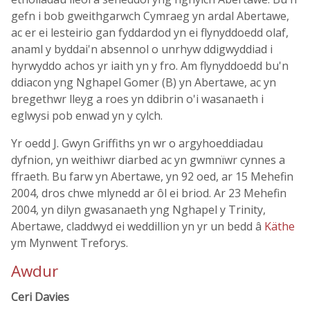
gefn i bob gweithgarwch Cymraeg yn ardal Abertawe,
ac er ei lesteirio gan fyddardod yn ei flynyddoedd olaf,
anaml y byddai'n absennol o unrhyw ddigwyddiad i
hyrwyddo achos yr iaith yn y fro. Am flynyddoedd bu'n
ddiacon yng Nghapel Gomer (B) yn Abertawe, ac yn
bregethwr lleyg a roes yn ddibrin o'i wasanaeth i
eglwysi pob enwad yn y cylch.
Yr oedd J. Gwyn Griffiths yn wr o argyhoeddiadau
dyfnion, yn weithiwr diarbed ac yn gwmnïwr cynnes a
ffraeth. Bu farw yn Abertawe, yn 92 oed, ar 15 Mehefin
2004, dros chwe mlynedd ar ôl ei briod. Ar 23 Mehefin
2004, yn dilyn gwasanaeth yng Nghapel y Trinity,
Abertawe, claddwyd ei weddillion yn yr un bedd â
Käthe
ym Mynwent Treforys.
Awdur
Ceri Davies