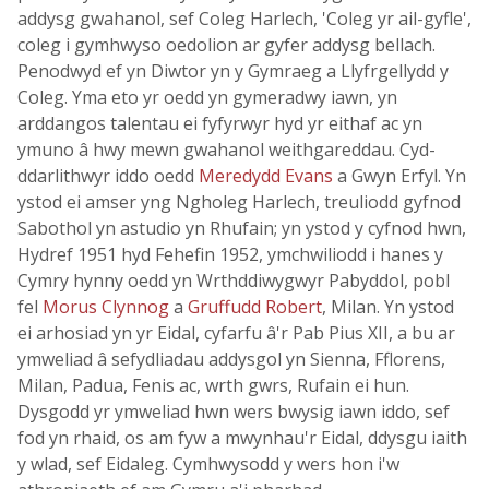
addysg gwahanol, sef Coleg Harlech, 'Coleg yr ail-gyfle',
coleg i gymhwyso oedolion ar gyfer addysg bellach.
Penodwyd ef yn Diwtor yn y Gymraeg a Llyfrgellydd y
Coleg. Yma eto yr oedd yn gymeradwy iawn, yn
arddangos talentau ei fyfyrwyr hyd yr eithaf ac yn
ymuno â hwy mewn gwahanol weithgareddau. Cyd-
ddarlithwyr iddo oedd
Meredydd Evans
a Gwyn Erfyl. Yn
ystod ei amser yng Ngholeg Harlech, treuliodd gyfnod
Sabothol yn astudio yn Rhufain; yn ystod y cyfnod hwn,
Hydref 1951 hyd Fehefin 1952, ymchwiliodd i hanes y
Cymry hynny oedd yn Wrthddiwygwyr Pabyddol, pobl
fel
Morus Clynnog
a
Gruffudd Robert
, Milan. Yn ystod
ei arhosiad yn yr Eidal, cyfarfu â'r Pab Pius XII, a bu ar
ymweliad â sefydliadau addysgol yn Sienna, Fflorens,
Milan, Padua, Fenis ac, wrth gwrs, Rufain ei hun.
Dysgodd yr ymweliad hwn wers bwysig iawn iddo, sef
fod yn rhaid, os am fyw a mwynhau'r Eidal, ddysgu iaith
y wlad, sef Eidaleg. Cymhwysodd y wers hon i'w