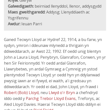
Rhyw:
Gwryw
Galwedigaeth:
beirniad llenyddol, llenor, addysgydd
Maes gweithgaredd:
Addysg; Llenyddiaeth ac
Ysgrifennu
Awdur:
Ieuan Parri
Ganed Tecwyn Lloyd ar Hydref 22, 1914, a bu farw, yn
sydyn, ymron i ddeunaw mlynedd a thrigain yn
ddiweddarach, ar Awst 22, 1992. Ef oedd unig blentyn
John a Laura Lloyd, Penybryn, Glanrafon, Corwen, yn yr
hen Sir Feirionnydd. Yr oedd ardal Glanrafon,
Llawrybetws, yn ardal Gymraeg a Cymreig yn ystod
plentyndod Tecwyn Lloyd; yr oedd hyn yn ddylanwad
pwysig iawn ar ei fywyd, ei waith, a'i gredoau yn
ddiweddarach. Yr oedd ei dad, John Lloyd, yn frawd i
Robert (Bob) Lloyd
, neu
Llwyd o'r Bryn
a chefndryd
iddo oedd y
Parchg Trebor Lloyd Evans
, Treforys, ac
Aled Lloyd Davies. Haerai Tecwyn Lloyd iddo ddilyn ei