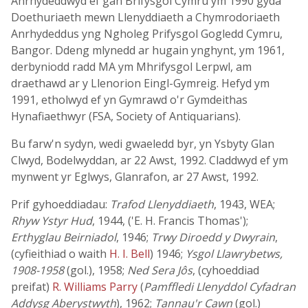
Anrhydeddwyd ef gan Brifysgol Cymru ym 1990 gyda
Doethuriaeth mewn Llenyddiaeth a Chymrodoriaeth
Anrhydeddus yng Ngholeg Prifysgol Gogledd Cymru,
Bangor. Ddeng mlynedd ar hugain ynghynt, ym 1961,
derbyniodd radd MA ym Mhrifysgol Lerpwl, am
draethawd ar y Llenorion Eingl-Gymreig. Hefyd ym
1991, etholwyd ef yn Gymrawd o'r Gymdeithas
Hynafiaethwyr (FSA, Society of Antiquarians).
Bu farw'n sydyn, wedi gwaeledd byr, yn Ysbyty Glan
Clwyd, Bodelwyddan, ar 22 Awst, 1992. Claddwyd ef ym
mynwent yr Eglwys, Glanrafon, ar 27 Awst, 1992.
Prif gyhoeddiadau:
Trafod Llenyddiaeth
, 1943, WEA;
Rhyw Ystyr Hud
, 1944, ('E. H. Francis Thomas');
Erthyglau Beirniadol
, 1946;
Trwy Diroedd y Dwyrain
,
(cyfieithiad o waith
H. I. Bell
) 1946;
Ysgol Llawrybetws,
1908-1958
(gol.), 1958;
Ned Sera Jôs
, (cyhoeddiad
preifat)
R. Williams Parry
(
Pamffledi Llenyddol Cyfadran
Addysg Aberystwyth
), 1962;
Tannau'r Cawn
(gol.)