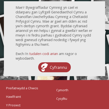
Mae'r Bywgraffiadur Cymreig yn cael ei
ddarparu gan Lyfrgell Genedlaethol Cymru a
Chanolfan Uwchefrydiau Cymreig a Cheltaidd
Prifysgol Cymru. Mae ar gael am ddim ac nid
yw'n derbyn cymorth grant. Byddai cyfraniad
ariannol yn ein helpu i gynnal a gwella'r wefan er
mwyn i ni fedru parhau i gydnabod Cymry sydd
wedi gwneud cyfraniad nodedig i fywyd yng
Nghymru a thu hwnt.
Ewch i'n
tudalen codi arian
am ragor o
wybodaeth.
Cyfrannu
Preifatrwydd a Chwcis
Cymorth
Hawlfraint
Cysylltu
Y Prosiect