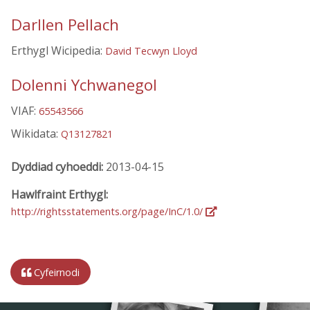
Darllen Pellach
Erthygl Wicipedia:
David Tecwyn Lloyd
Dolenni Ychwanegol
VIAF:
65543566
Wikidata:
Q13127821
Dyddiad cyhoeddi:
2013-04-15
Hawlfraint Erthygl:
http://rightsstatements.org/page/InC/1.0/
Cyfeirnodi