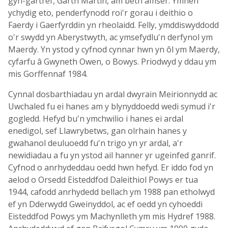
gyn-gartref, Garth Martin, am beth amser. Ymhen
ychydig eto, penderfynodd roi'r gorau i deithio o
Faerdy i Gaerfyrddin yn rheolaidd. Felly, ymddiswyddodd
o'r swydd yn Aberystwyth, ac ymsefydlu'n derfynol ym
Maerdy. Yn ystod y cyfnod cynnar hwn yn ôl ym Maerdy,
cyfarfu â Gwyneth Owen, o Bowys. Priodwyd y ddau ym
mis Gorffennaf 1984.
Cynnal dosbarthiadau yn ardal dwyrain Meirionnydd ac
Uwchaled fu ei hanes am y blynyddoedd wedi symud i'r
gogledd. Hefyd bu'n ymchwilio i hanes ei ardal
enedigol, sef Llawrybetws, gan olrhain hanes y
gwahanol deuluoedd fu'n trigo yn yr ardal, a'r
newidiadau a fu yn ystod ail hanner yr ugeinfed ganrif.
Cyfnod o anrhydeddau oedd hwn hefyd. Er iddo fod yn
aelod o Orsedd Eisteddfod Daleithiol Powys er tua
1944, cafodd anrhydedd bellach ym 1988 pan etholwyd
ef yn Dderwydd Gweinyddol, ac ef oedd yn cyhoeddi
Eisteddfod Powys ym Machynlleth ym mis Hydref 1988.