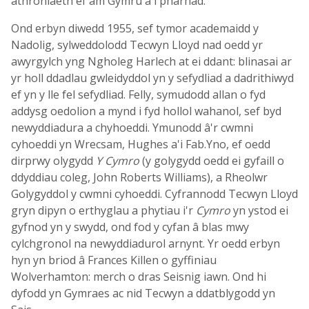
athroniaeth ef am Gymru a'i pharhad.
Ond erbyn diwedd 1955, sef tymor academaidd y
Nadolig, sylweddolodd Tecwyn Lloyd nad oedd yr
awyrgylch yng Ngholeg Harlech at ei ddant: blinasai ar
yr holl ddadlau gwleidyddol yn y sefydliad a dadrithiwyd
ef yn y lle fel sefydliad. Felly, symudodd allan o fyd
addysg oedolion a mynd i fyd hollol wahanol, sef byd
newyddiadura a chyhoeddi. Ymunodd â'r cwmni
cyhoeddi yn Wrecsam, Hughes a'i Fab.Yno, ef oedd
dirprwy olygydd
Y Cymro
(y golygydd oedd ei gyfaill o
ddyddiau coleg, John Roberts Williams), a Rheolwr
Golygyddol y cwmni cyhoeddi. Cyfrannodd Tecwyn Lloyd
gryn dipyn o erthyglau a phytiau i'r
Cymro
yn ystod ei
gyfnod yn y swydd, ond fod y cyfan â blas mwy
cylchgronol na newyddiadurol arnynt. Yr oedd erbyn
hyn yn briod â Frances Killen o gyffiniau
Wolverhamton: merch o dras Seisnig iawn. Ond hi
dyfodd yn Gymraes ac nid Tecwyn a ddatblygodd yn