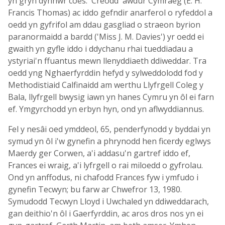
yn gryn dynnwr coes. 'Creodd' awdur Cymraeg (E. H.
Francis Thomas) ac iddo gefndir anarferol o ryfeddol a
oedd yn gyfrifol am ddau gasgliad o straeon byrion
paranormaidd a bardd ('Miss J. M. Davies') yr oedd ei
gwaith yn gyfle iddo i ddychanu rhai tueddiadau a
ystyriai'n ffuantus mewn llenyddiaeth ddiweddar. Tra
oedd yng Nghaerfyrddin hefyd y sylweddolodd fod y
Methodistiaid Calfinaidd am werthu Llyfrgell Coleg y
Bala, llyfrgell bwysig iawn yn hanes Cymru yn ôl ei farn
ef. Ymgyrchodd yn erbyn hyn, ond yn aflwyddiannus.
Fel y nesâi oed ymddeol, 65, penderfynodd y byddai yn
symud yn ôl i'w gynefin a phrynodd hen ficerdy eglwys
Maerdy ger Corwen, a'i addasu'n gartref iddo ef,
Frances ei wraig, a'i lyfrgell o rai miloedd o gyfrolau.
Ond yn anffodus, ni chafodd Frances fyw i ymfudo i
gynefin Tecwyn; bu farw ar Chwefror 13, 1980.
Symudodd Tecwyn Lloyd i Uwchaled yn ddiweddarach,
gan deithio'n ôl i Gaerfyrddin, ac aros dros nos yn ei