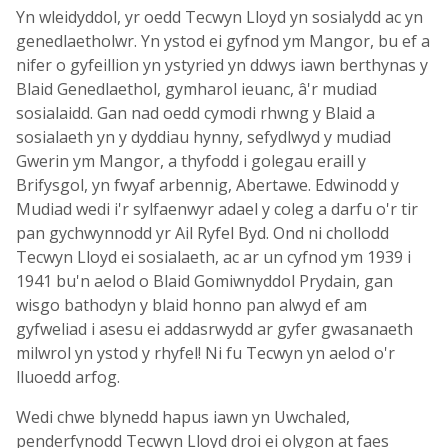
Yn wleidyddol, yr oedd Tecwyn Lloyd yn sosialydd ac yn
genedlaetholwr. Yn ystod ei gyfnod ym Mangor, bu ef a
nifer o gyfeillion yn ystyried yn ddwys iawn berthynas y
Blaid Genedlaethol, gymharol ieuanc, â'r mudiad
sosialaidd. Gan nad oedd cymodi rhwng y Blaid a
sosialaeth yn y dyddiau hynny, sefydlwyd y mudiad
Gwerin ym Mangor, a thyfodd i golegau eraill y
Brifysgol, yn fwyaf arbennig, Abertawe. Edwinodd y
Mudiad wedi i'r sylfaenwyr adael y coleg a darfu o'r tir
pan gychwynnodd yr Ail Ryfel Byd. Ond ni chollodd
Tecwyn Lloyd ei sosialaeth, ac ar un cyfnod ym 1939 i
1941 bu'n aelod o Blaid Gomiwnyddol Prydain, gan
wisgo bathodyn y blaid honno pan alwyd ef am
gyfweliad i asesu ei addasrwydd ar gyfer gwasanaeth
milwrol yn ystod y rhyfel! Ni fu Tecwyn yn aelod o'r
lluoedd arfog.
Wedi chwe blynedd hapus iawn yn Uwchaled,
penderfynodd Tecwyn Lloyd droi ei olygon at faes