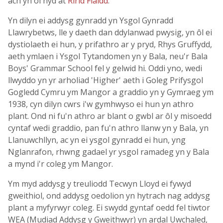
ach yn ôl hyd at
Ririd Flaidd
.
Yn dilyn ei addysg gynradd yn Ysgol Gynradd
Llawrybetws, lle y daeth dan ddylanwad pwysig, yn ôl ei
dystiolaeth ei hun, y prifathro ar y pryd, Rhys Gruffydd,
aeth ymlaen i Ysgol Tytandomen yn y Bala, neu'r Bala
Boys' Grammar School fel y gelwid hi. Oddi yno, wedi
llwyddo yn yr arholiad 'Higher' aeth i Goleg Prifysgol
Gogledd Cymru ym Mangor a graddio yn y Gymraeg ym
1938, cyn dilyn cwrs i'w gymhwyso ei hun yn athro
plant. Ond ni fu'n athro ar blant o gwbl ar ôl y misoedd
cyntaf wedi graddio, pan fu'n athro llanw yn y Bala, yn
Llanuwchllyn, ac yn ei ysgol gynradd ei hun, yng
Nglanrafon, rhwng gadael yr ysgol ramadeg yn y Bala
a mynd i'r coleg ym Mangor.
Ym myd addysg y treuliodd Tecwyn Lloyd ei fywyd
gweithiol, ond addysg oedolion yn hytrach nag addysg
plant a myfyrwyr coleg. Ei swydd gyntaf oedd fel tiwtor
WEA (Mudiad Addysg y Gweithwyr) yn ardal Uwchaled,