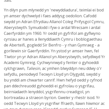
Sais.
Yn dilyn pum mlynedd yn 'newyddiadura', teimlai ei bod
yn amser dychwelyd i faes addysg oedolion. Cafodd
swydd yn Adran Efrydiau Allanol Coleg Prifysgol Cymru,
Aberystwyth. Symudodd i fyw o ardal Wrecsam i ardal
Caerfyrddin ym 1960. Yr oedd yn gyfrifol am gyflwyno
cyrsiau ar hanes a llenyddiaeth Cymru i boblogaethau
de Aberteifi, gogledd Sir Benfro - y rhan Gymraeg - a
gorllewin sir Gaerfyrddin. Yn ystod yr amser hwn, fel
Tiwtor yn yr Adran Allanol yn Aberystwyth, sefydlwyd Yr
Academi Gymreig. Cychwynnwyd y fenter o gyhoeddi
cylchgrawn,
Taliesin
, ac ymhen blwyddyn neu ddwy o'r
sefydlu, penodwyd Tecwyn Lloyd yn Olygydd, swydd y
bu ynddi am chwarter canrif. Hwn hefyd oedd y cyfnod
pan ddechreuodd gyhoeddi ei gyfrolau o ysgrifau,
beirniadaeth lenyddol, ysgrifennu creadigol, yn
bortreadau a straeon byrion. Gweler y rhestr isod. Yr
oedd Tecwyn Lloyd yn ysgrifwr ffraeth, llawn hiwmor ac