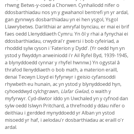
rhwng Betws-y-coed a Chorwen. Cynhaliodd nifer o
ddosbarthiadau nos yn y gwahanol bentrefi yn yr ardal,
gan gynnwys dosbarthiadau yn ei hen ysgol, Ysgol
Llawrybetws. Darlithiai ar amryfal bynciau, er mai ei brif
faes oedd Llenyddiaeth Cymru. Yn ôl y rhai a fynychai ei
ddosbarthiadau, crwydrai'r gwersi i bob cyfeiriad, a
rhoddid sylw cyson i 'Faterion y Dydd'. (Yr oedd hyn yn
ystod y flwyddyn arweiniodd i'r Ail Ryfel Byd, 1939-1945,
a blynyddoedd cynnar y rhyfel hwnnw.) Yn ogystal â
thrafod llenyddiaeth o bob math, a materion eraill,
denai Tecwyn Lloyd ei fyfyrwyr i geisio cyfansoddi
rhywbeth eu hunain, ac yn ystod y blynyddoedd hyn,
cyhoeddwyd cylchgrawn,
Llafar Gwlad
, o waith y
myfyrwyr. Cyd-diwtor iddo yn Uwchaled yn y cyfnod dan
sylw oedd Islwyn Pritchard, a threfnodd y ddau nifer o
deithiau i gerdded mynyddoedd yr Alban yn ystod
misoedd yr haf, i aelodau'r dosbarthiadau ac eraill o'r
ardal.