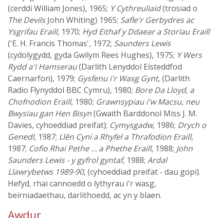
(cerddi William Jones), 1965;
Y Cythreuliaid
(trosiad o
The Devils
John Whiting) 1965;
Safle'r Gerbydres ac
Ysgrifau Eraill
, 1970;
Hyd Eithaf y Ddaear a Storïau Eraill
('E. H. Francis Thomas', 1972;
Saunders Lewis
(cydolygydd, gyda Gwilym Rees Hughes), 1975;
Y Wers
Rydd a'i Hamserau
(Darlith Lenyddol Eisteddfod
Caernarfon), 1979;
Gysfenu i'r Wasg Gynt
, (Darlith
Radio Flynyddol BBC Cymru), 1980;
Bore Da Lloyd, a
Chofnodion Eraill
, 1980;
Grawnsypiau i'w Macsu, neu
Bwysïau gan Hen Bisyn
(Gwaith Barddonol Miss J. M.
Davies, cyhoeddiad preifat);
Cymysgadw
, 1986;
Drych o
Genedl
, 1987;
Llên Cyni a Rhyfel a Thrafodion Eraill
,
1987;
Cofio Rhai Pethe … a Phethe Eraill
, 1988;
John
Saunders Lewis - y gyfrol gyntaf
, 1988;
Ardal
Llawrybetws 1989-90
, (cyhoeddiad preifat - dau gopi).
Hefyd, rhai cannoedd o lythyrau i'r wasg,
beirniadaethau, darlithoedd, ac yn y blaen.
Awdur