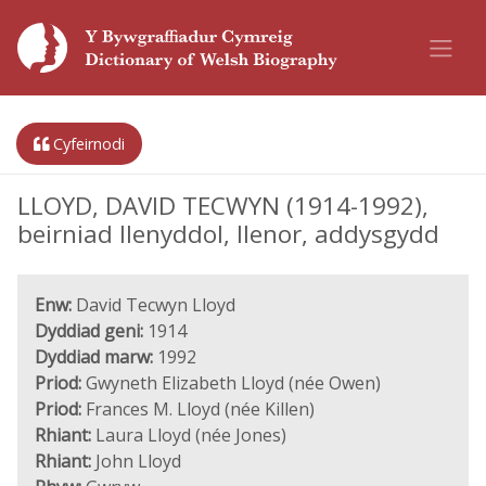
Cyfeirnodi
LLOYD, DAVID TECWYN (1914-1992),
beirniad llenyddol, llenor, addysgydd
Enw:
David Tecwyn Lloyd
Dyddiad geni:
1914
Dyddiad marw:
1992
Priod:
Gwyneth Elizabeth Lloyd (née Owen)
Priod:
Frances M. Lloyd (née Killen)
Rhiant:
Laura Lloyd (née Jones)
Rhiant:
John Lloyd