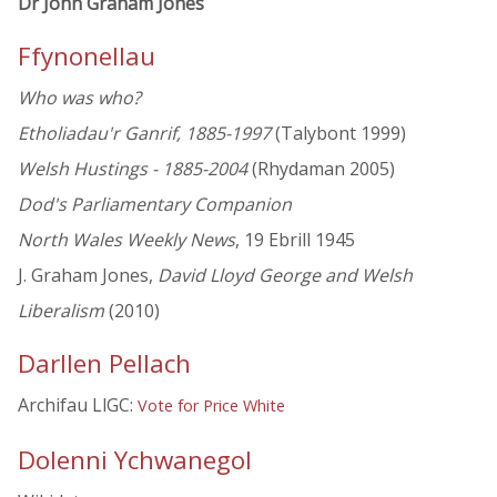
Dr John Graham Jones
Ffynonellau
Who was who?
Etholiadau'r Ganrif, 1885-1997
(Talybont 1999)
Welsh Hustings - 1885-2004
(Rhydaman 2005)
Dod's Parliamentary Companion
North Wales Weekly News
, 19 Ebrill 1945
J. Graham Jones,
David Lloyd George and Welsh
Liberalism
(2010)
Darllen Pellach
Archifau LlGC:
Vote for Price White
Dolenni Ychwanegol