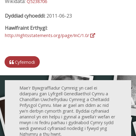
Wikidata:
Q5238706
Dyddiad cyhoeddi:
2011-06-23
Hawlfraint Erthygl:
http://rightsstatements.org/page/InC/1.0/
Cyfeirnodi
Mae'r Bywgraffiadur Cymreig yn cael ei
ddarparu gan Lyfrgell Genedlaethol Cymru a
Chanolfan Uwchefrydiau Cymreig a Cheltaidd
Prifysgol Cymru. Mae ar gael am ddim ac nid
yw'n derbyn cymorth grant. Byddai cyfraniad
ariannol yn ein helpu i gynnal a gwella'r wefan er
mwyn i ni fedru parhau i gydnabod Cymry sydd
wedi gwneud cyfraniad nodedig i fywyd yng
Nghymru a thu hwnt.