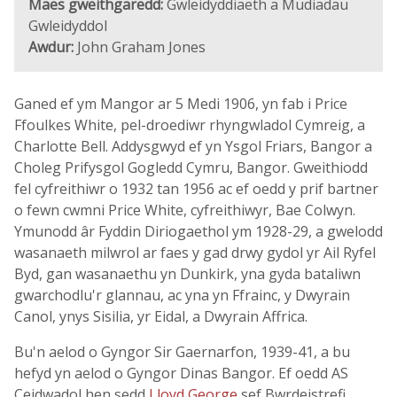
Maes gweithgaredd:
Gwleidyddiaeth a Mudiadau
Gwleidyddol
Awdur:
John Graham Jones
Ganed ef ym Mangor ar 5 Medi 1906, yn fab i Price
Ffoulkes White, pel-droediwr rhyngwladol Cymreig, a
Charlotte Bell. Addysgwyd ef yn Ysgol Friars, Bangor a
Choleg Prifysgol Gogledd Cymru, Bangor. Gweithiodd
fel cyfreithiwr o 1932 tan 1956 ac ef oedd y prif bartner
o fewn cwmni Price White, cyfreithiwyr, Bae Colwyn.
Ymunodd âr Fyddin Diriogaethol ym 1928-29, a gwelodd
wasanaeth milwrol ar faes y gad drwy gydol yr Ail Ryfel
Byd, gan wasanaethu yn Dunkirk, yna gyda bataliwn
gwarchodlu'r glannau, ac yna yn Ffrainc, y Dwyrain
Canol, ynys Sisilia, yr Eidal, a Dwyrain Affrica.
Bu'n aelod o Gyngor Sir Gaernarfon, 1939-41, a bu
hefyd yn aelod o Gyngor Dinas Bangor. Ef oedd AS
Ceidwadol hen sedd
Lloyd George
sef Bwrdeistrefi