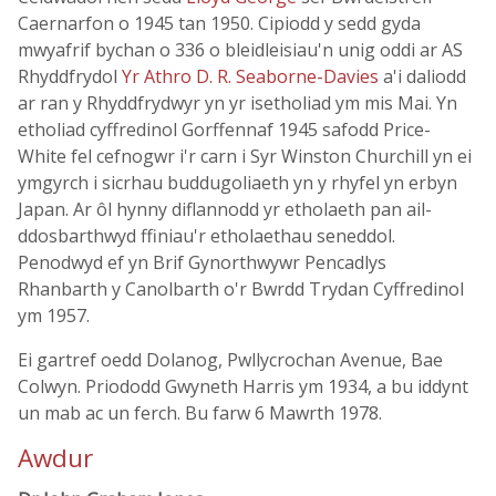
Caernarfon o 1945 tan 1950. Cipiodd y sedd gyda
mwyafrif bychan o 336 o bleidleisiau'n unig oddi ar AS
Rhyddfrydol
Yr Athro D. R. Seaborne-Davies
a'i daliodd
ar ran y Rhyddfrydwyr yn yr isetholiad ym mis Mai. Yn
etholiad cyffredinol Gorffennaf 1945 safodd Price-
White fel cefnogwr i'r carn i Syr Winston Churchill yn ei
ymgyrch i sicrhau buddugoliaeth yn y rhyfel yn erbyn
Japan. Ar ôl hynny diflannodd yr etholaeth pan ail-
ddosbarthwyd ffiniau'r etholaethau seneddol.
Penodwyd ef yn Brif Gynorthwywr Pencadlys
Rhanbarth y Canolbarth o'r Bwrdd Trydan Cyffredinol
ym 1957.
Ei gartref oedd Dolanog, Pwllycrochan Avenue, Bae
Colwyn. Priododd Gwyneth Harris ym 1934, a bu iddynt
un mab ac un ferch. Bu farw 6 Mawrth 1978.
Awdur