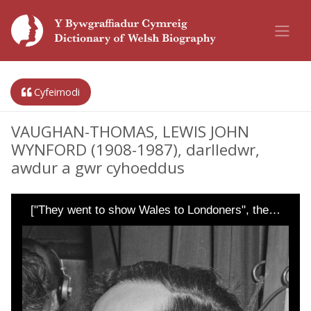
Cyfeirnodi
VAUGHAN-THOMAS, LEWIS JOHN
WYNFORD (1908-1987), darlledwr,
awdur a gwr cyhoeddus
["They went to show Wales to Londoners", the…