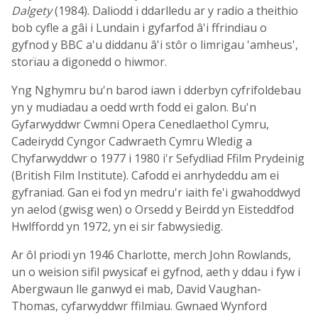
Dalgety
(1984). Daliodd i ddarlledu ar y radio a theithio
bob cyfle a gâi i Lundain i gyfarfod â'i ffrindiau o
gyfnod y BBC a'u diddanu â'i stôr o limrigau 'amheus',
storïau a digonedd o hiwmor.
Yng Nghymru bu'n barod iawn i dderbyn cyfrifoldebau
yn y mudiadau a oedd wrth fodd ei galon. Bu'n
Gyfarwyddwr Cwmni Opera Cenedlaethol Cymru,
Cadeirydd Cyngor Cadwraeth Cymru Wledig a
Chyfarwyddwr o 1977 i 1980 i'r Sefydliad Ffilm Prydeinig
(British Film Institute). Cafodd ei anrhydeddu am ei
gyfraniad. Gan ei fod yn medru'r iaith fe'i gwahoddwyd
yn aelod (gwisg wen) o Orsedd y Beirdd yn Eisteddfod
Hwlffordd yn 1972, yn ei sir fabwysiedig.
Ar ôl priodi yn 1946 Charlotte, merch John Rowlands,
un o weision sifil pwysicaf ei gyfnod, aeth y ddau i fyw i
Abergwaun lle ganwyd ei mab, David Vaughan-
Thomas, cyfarwyddwr ffilmiau. Gwnaed Wynford