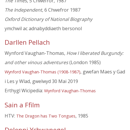
The Times
, 5 Chwefror, 1987
The Independent
, 6 Chwefror 1987
Oxford Dictionary of National Biography
ymchwil ac adnabyddiaeth bersonol
Darllen Pellach
Wynford Vaughan-Thomas,
How I liberated Burgundy:
and other vinous adventures
(London 1985)
, gwefan Maes y Gad
Wynford Vaughan-Thomas (1908-1987)
i Les y Wlad, gwelwyd 30 Mai 2019
Erthygl Wicipedia:
Wynford Vaughan-Thomas
Sain a Ffilm
HTV:
, 1985
The Dragon has Two Tongues
Dolenni Ychwanegol