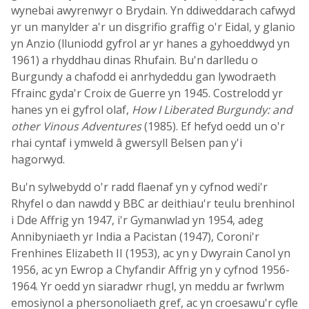
wynebai awyrenwyr o Brydain. Yn ddiweddarach cafwyd
yr un manylder a'r un disgrifio graffig o'r Eidal, y glanio
yn Anzio (lluniodd gyfrol ar yr hanes a gyhoeddwyd yn
1961) a rhyddhau dinas Rhufain. Bu'n darlledu o
Burgundy a chafodd ei anrhydeddu gan lywodraeth
Ffrainc gyda'r Croix de Guerre yn 1945. Costrelodd yr
hanes yn ei gyfrol olaf,
How I Liberated Burgundy: and
other Vinous Adventures
(1985). Ef hefyd oedd un o'r
rhai cyntaf i ymweld â gwersyll Belsen pan y'i
hagorwyd.
Bu'n sylwebydd o'r radd flaenaf yn y cyfnod wedi'r
Rhyfel o dan nawdd y BBC ar deithiau'r teulu brenhinol
i Dde Affrig yn 1947, i'r Gymanwlad yn 1954, adeg
Annibyniaeth yr India a Pacistan (1947), Coroni'r
Frenhines Elizabeth II (1953), ac yn y Dwyrain Canol yn
1956, ac yn Ewrop a Chyfandir Affrig yn y cyfnod 1956-
1964. Yr oedd yn siaradwr rhugl, yn meddu ar fwrlwm
emosiynol a phersonoliaeth gref, ac yn croesawu'r cyfle