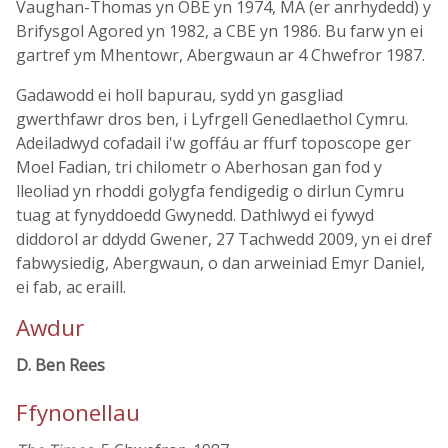
Vaughan-Thomas yn OBE yn 1974, MA (er anrhydedd) y
Brifysgol Agored yn 1982, a CBE yn 1986. Bu farw yn ei
gartref ym Mhentowr, Abergwaun ar 4 Chwefror 1987.
Gadawodd ei holl bapurau, sydd yn gasgliad
gwerthfawr dros ben, i Lyfrgell Genedlaethol Cymru.
Adeiladwyd cofadail i'w goffáu ar ffurf toposcope ger
Moel Fadian, tri chilometr o Aberhosan gan fod y
lleoliad yn rhoddi golygfa fendigedig o dirlun Cymru
tuag at fynyddoedd Gwynedd. Dathlwyd ei fywyd
diddorol ar ddydd Gwener, 27 Tachwedd 2009, yn ei dref
fabwysiedig, Abergwaun, o dan arweiniad Emyr Daniel,
ei fab, ac eraill.
Awdur
D. Ben Rees
Ffynonellau