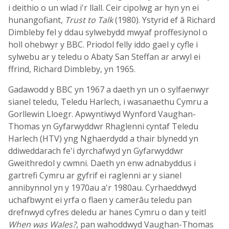
i deithio o un wlad i'r llall. Ceir cipolwg ar hyn yn ei
hunangofiant,
Trust to Talk
(1980). Ystyrid ef â Richard
Dimbleby fel y ddau sylwebydd mwyaf proffesiynol o
holl ohebwyr y BBC. Priodol felly iddo gael y cyfle i
sylwebu ar y teledu o Abaty San Steffan ar arwyl ei
ffrind, Richard Dimbleby, yn 1965.
Gadawodd y BBC yn 1967 a daeth yn un o sylfaenwyr
sianel teledu, Teledu Harlech, i wasanaethu Cymru a
Gorllewin Lloegr. Apwyntiwyd Wynford Vaughan-
Thomas yn Gyfarwyddwr Rhaglenni cyntaf Teledu
Harlech (HTV) yng Nghaerdydd a thair blynedd yn
ddiweddarach fe'i dyrchafwyd yn Gyfarwyddwr
Gweithredol y cwmni. Daeth yn enw adnabyddus i
gartrefi Cymru ar gyfrif ei raglenni ar y sianel
annibynnol yn y 1970au a'r 1980au. Cyrhaeddwyd
uchafbwynt ei yrfa o flaen y camerâu teledu pan
drefnwyd cyfres deledu ar hanes Cymru o dan y teitl
When was Wales?
, pan wahoddwyd Vaughan-Thomas