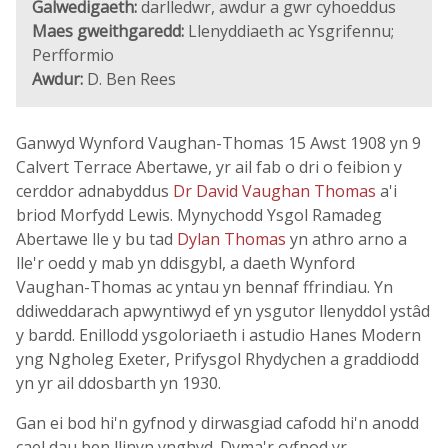
Galwedigaeth:
darlledwr, awdur a gwr cyhoeddus
Maes gweithgaredd:
Llenyddiaeth ac Ysgrifennu;
Perfformio
Awdur:
D. Ben Rees
Ganwyd Wynford Vaughan-Thomas 15 Awst 1908 yn 9
Calvert Terrace Abertawe, yr ail fab o dri o feibion y
cerddor adnabyddus
Dr David Vaughan Thomas
a'i
briod Morfydd Lewis. Mynychodd Ysgol Ramadeg
Abertawe lle y bu tad
Dylan Thomas
yn athro arno a
lle'r oedd y mab yn ddisgybl, a daeth Wynford
Vaughan-Thomas ac yntau yn bennaf ffrindiau. Yn
ddiweddarach apwyntiwyd ef yn ysgutor llenyddol ystâd
y bardd. Enillodd ysgoloriaeth i astudio Hanes Modern
yng Ngholeg Exeter, Prifysgol Rhydychen a graddiodd
yn yr ail ddosbarth yn 1930.
Gan ei bod hi'n gyfnod y dirwasgiad cafodd hi'n anodd
cael dau ben llinyn ynghyd. Dyma'r cyfnod yr