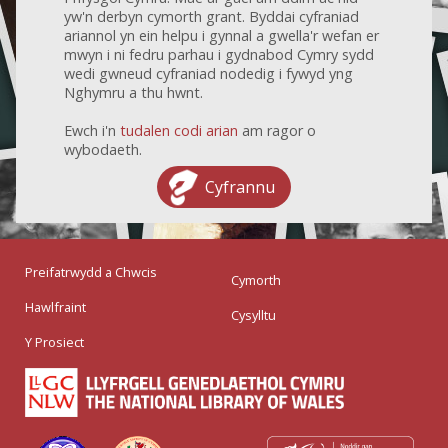
yw'n derbyn cymorth grant. Byddai cyfraniad
ariannol yn ein helpu i gynnal a gwella'r wefan er
mwyn i ni fedru parhau i gydnabod Cymry sydd
wedi gwneud cyfraniad nodedig i fywyd yng
Nghymru a thu hwnt.
Ewch i'n
tudalen codi arian
am ragor o
wybodaeth.
Cyfrannu
Preifatrwydd a Chwcis
Cymorth
Hawlfraint
Cysylltu
Y Prosiect