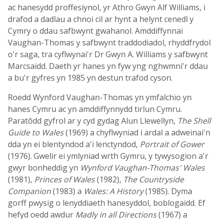
ac hanesydd proffesiynol, yr Athro Gwyn Alf Williams, i
drafod a dadlau a chnoi cil ar hynt a helynt cenedl y
Cymry o ddau safbwynt gwahanol. Amddiffynnai
Vaughan-Thomas y safbwynt traddodiadol, rhyddfrydol
o'r saga, tra cyflwynai'r Dr Gwyn A. Williams y safbwynt
Marcsaidd. Daeth yr hanes yn fyw yng nghwmni'r ddau
a bu'r gyfres yn 1985 yn destun trafod cyson.
Roedd Wynford Vaughan-Thomas yn ymfalchïo yn
hanes Cymru ac yn amddiffynnydd tirlun Cymru.
Paratôdd gyfrol ar y cyd gydag Alun Llewellyn,
The Shell
Guide to Wales
(1969) a chyflwyniad i ardal a adweinai'n
dda yn ei blentyndod a'i lenctyndod,
Portrait of Gower
(1976). Gwelir ei ymlyniad wrth Gymru, y tywysogion a'r
gwyr bonheddig yn
Wynford Vaughan-Thomas' Wales
(1981),
Princes of Wales
(1982),
The Countryside
Companion
(1983) a
Wales: A History
(1985). Dyma
gorff pwysig o lenyddiaeth hanesyddol, boblogaidd. Ef
hefyd oedd awdur
Madly in all Directions
(1967) a