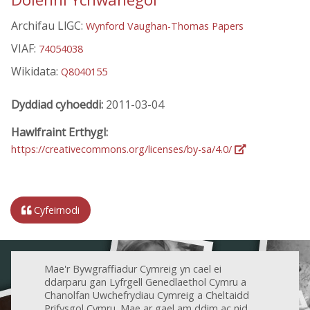
Archifau LlGC:
Wynford Vaughan-Thomas Papers
VIAF:
74054038
Wikidata:
Q8040155
Dyddiad cyhoeddi:
2011-03-04
Hawlfraint Erthygl:
https://creativecommons.org/licenses/by-sa/4.0/
Cyfeirnodi
Mae'r Bywgraffiadur Cymreig yn cael ei
ddarparu gan Lyfrgell Genedlaethol Cymru a
Chanolfan Uwchefrydiau Cymreig a Cheltaidd
Prifysgol Cymru. Mae ar gael am ddim ac nid