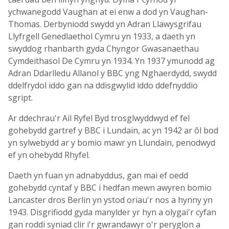
ychwanegodd Vaughan at ei enw a dod yn Vaughan-
Thomas. Derbyniodd swydd yn Adran Llawysgrifau
Llyfrgell Genedlaethol Cymru yn 1933, a daeth yn
swyddog rhanbarth gyda Chyngor Gwasanaethau
Cymdeithasol De Cymru yn 1934. Yn 1937 ymunodd ag
Adran Ddarlledu Allanol y BBC yng Nghaerdydd, swydd
ddelfrydol iddo gan na ddisgwylid iddo ddefnyddio
sgript.
Ar ddechrau'r Ail Ryfel Byd trosglwyddwyd ef fel
gohebydd gartref y BBC i Lundain, ac yn 1942 ar ôl bod
yn sylwebydd ar y bomio mawr yn Llundain, penodwyd
ef yn ohebydd Rhyfel.
Daeth yn fuan yn adnabyddus, gan mai ef oedd
gohebydd cyntaf y BBC i hedfan mewn awyren bomio
Lancaster dros Berlin yn ystod oriau'r nos a hynny yn
1943. Disgrifiodd gyda manylder yr hyn a olygai'r cyfan
gan roddi syniad clir i'r gwrandawyr o'r peryglon a