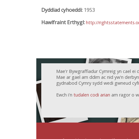
Dyddiad cyhoeddi:
1953
Hawlfraint Erthygl:
http://rightsstatements.
Mae'r Bywgraffiadur Cymreig yn cael ei 
Mae ar gael am ddim ac nid yw'n derbyn c
gydnabod Cymry sydd wedi gwneud cyfr
Ewch i'n
tudalen codi arian
am ragor o w