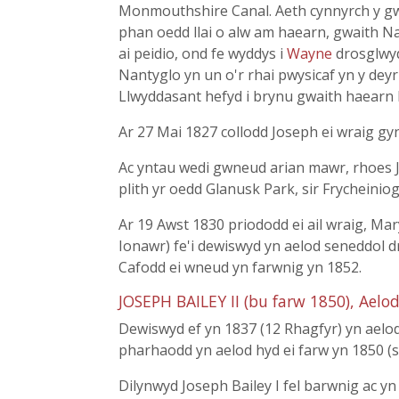
Monmouthshire Canal. Aeth cynnyrch y gwai
phan oedd llai o alw am haearn, gwaith Na
ai peidio, ond fe wyddys i
Wayne
drosglwyd
Nantyglo yn un o'r rhai pwysicaf yn y dey
Llwyddasant hefyd i brynu gwaith haearn B
Ar 27 Mai 1827 collodd Joseph ei wraig gyn
Ac yntau wedi gwneud arian mawr, rhoes J
plith yr oedd Glanusk Park, sir Frycheinio
Ar 19 Awst 1830 priododd ei ail wraig, Mar
Ionawr) fe'i dewiswyd yn aelod seneddol dr
Cafodd ei wneud yn farwnig yn 1852.
JOSEPH BAILEY II (bu farw 1850), Aelo
Dewiswyd ef yn 1837 (12 Rhagfyr) yn aelod
pharhaodd yn aelod hyd ei farw yn 1850 (se
Dilynwyd Joseph Bailey I fel barwnig ac y