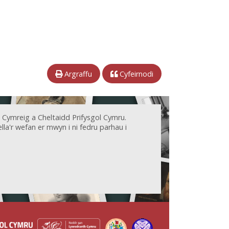
Argraffu
Cyfeirnodi
 Cymreig a Cheltaidd Prifysgol Cymru.
la'r wefan er mwyn i ni fedru parhau i