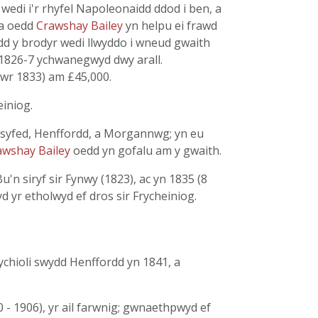
edi i'r rhyfel Napoleonaidd ddod i ben, a
 a oedd
Crawshay Bailey
yn helpu ei frawd
edd y brodyr wedi llwyddo i wneud gwaith
n 1826-7 ychwanegwyd dwy arall.
awr 1833) am £45,000.
einiog.
esyfed, Henffordd, a Morgannwg; yn eu
awshay Bailey
oedd yn gofalu am y gwaith.
'n siryf sir Fynwy (1823), ac yn 1835 (8
d yr etholwyd ef dros sir Frycheiniog.
ychioli swydd Henffordd yn 1841, a
 - 1906), yr ail farwnig; gwnaethpwyd ef