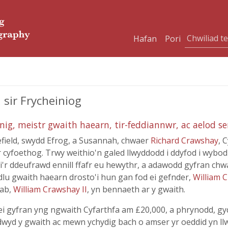
Hafan
Pori
 sir Frycheiniog
nig, meistr gwaith haearn, tir-feddiannwr, ac aelod s
field, swydd Efrog, a Susannah, chwaer
Richard Crawshay
, 
thr cyfoethog. Trwy weithio'n galed llwyddodd i ddyfod i wybo
u i'r ddeufrawd ennill ffafr eu hewythr, a adawodd gyfran chw
ydlu gwaith haearn drosto'i hun gan fod ei gefnder,
William 
fab,
William Crawshay II
, yn bennaeth ar y gwaith.
ei gyfran yng ngwaith Cyfarthfa am £20,000, a phrynodd, g
ddwyd y gwaith ac mewn ychydig bach o amser yr oeddid yn l