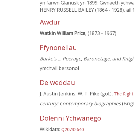
yn farwn Glanusk yn 1899. Gwnaeth ychw
HENRY RUSSELL BAILEY (1864 - 1928), ail 
Awdur
Watkin William Price
, (1873 - 1967)
Ffynonellau
Burke's … Peerage, Baronetage, and Knig
ymchwil bersonol
Delweddau
J. Austin Jenkins, W. T. Pike (gol.),
The Right
century: Contemporary biographies
(Brig
Dolenni Ychwanegol
Wikidata:
Q20732640