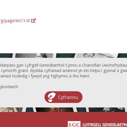
org/page/InC/1.0/
ddarparu gan Lyfrgell Genedlaethol Cymru a Chanolfan Uwchefrydiau
ymorth grant. Byddai cyfraniad ariannol yn ein helpu i gynnal a gwel
aniad nodedig i fywyd yng Nghymru a thu hwnt.
ybodaeth.
Cyfrannu