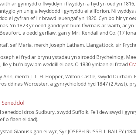
th ar gynnydd o flwyddyn i flwyddyn a hyd yn oed yn 1816, w
ntyglo yn unig a lwyddodd i gynyddu ei allforion. Ni wyddys
do ei gyfran ef i'r brawd ieuengaf yn 1820. Cyn bo hir yr o
rnas. Yn 1823 yr oedd ganddynt bum ffwrnais ar waith, ac y
eaufort, a oedd gerllaw, gan y Mri. Kendall and Co. (17 Ion
taf, sef Maria, merch Joseph Latham, Llangattock, sir Frych
oseph ei fryd ar brynu ystadau yn siroedd Brycheiniog, Ma
g, lle y bu'n byw am weddill ei oes. O 1830 ymlaen ei frawd
Cr
y Ann, merch J. T. H. Hopper, Wilton Castle, swydd Durham. Bu
os ddinas Worcester, a gynrychiolodd hyd 1847 (2 Awst), pry
d Seneddol
 seneddol dros Sudbury, swydd Suffolk. Fe'i dewiswyd i gynr
f o flaen ei dad).
n ystad Glanusk gan ei wyr, Syr JOSEPH RUSSELL BAILEY (1840