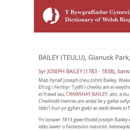
BAILEY (TEULU), Glanusk Park,
Syr JOSEPH BAILEY (1783 - 1858), barw
Mab hynaf Joseph (neu John) Bailey, Wake
Efrog i Ferthyr Tydfil i chwilio am ei ewy
ei frawd iau,
CRAWSHAY BAILEY
, ato, a b
Chwiliodd hwnnw am ardal lle y gallai sef
iddo'i hun yn gyfan gwbl ac wedi dewis ei 
Yn Ionawr 1813 gwerthodd Joseph Bailey 
iddo lawer o fanteision naturiol. Adnewy