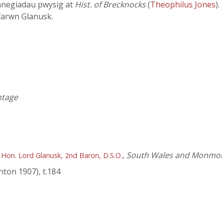
anegiadau pwysig at
Hist. of Brecknocks
(
Theophilus Jones
)
farwn Glanusk.
htage
,
South Wales and Monmout
 Hon. Lord Glanusk, 2nd Baron, D.S.O.
hton 1907), t.184