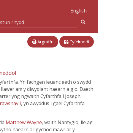
English
Argraffu
Cyfeirnodi
eneddol
Cyfarthfa. Yn fachgen ieuanc aeth o swydd
d llawer am y diwydiant haearn a glo. Daeth
arter yng ngwaith Cyfarthfa i Joseph.
Crawshay I
, yn awyddus i gael Cyfarthfa
yda
Matthew Wayne
, waith Nantyglo, lle ag
lwytho haearn ar gychod mawr ar y