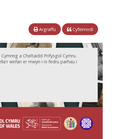
Argraffu
Cyfeirnodi
 Cymreig a Cheltaidd Prifysgol Cymru.
la'r wefan er mwyn i ni fedru parhau i