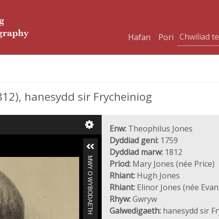
Hafan
Pori
12), hanesydd sir Frycheiniog
Enw:
Theophilus Jones
Dyddiad geni:
1759
Dyddiad marw:
1812
MWY O WYBODAETH
Priod:
Mary Jones (née Price)
Rhiant:
Hugh Jones
Rhiant:
Elinor Jones (née Evan
Rhyw:
Gwryw
Galwedigaeth:
hanesydd sir Fr