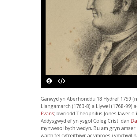
Ganwyd yn Aberhonddu 18 Hydref 1759 (nid 
Llangamarch (1763-8) a Llywel (1768-99) a
Evans
; bwriodd Theophilus Jones lawer o'
Addysgwyd ef yn ysgol Coleg Crist, dan
Da
mynwesol byth wedyn. Bu am gryn amser yn
waith fel cyfreithiwr ac ymroes i ymchwil 