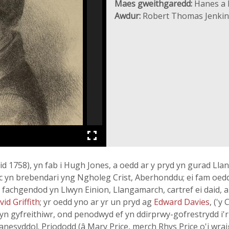
Maes gweithgaredd:
Hanes a D
Awdur:
Robert Thomas Jenkin
1758), yn fab i Hugh Jones, a oedd ar y pryd yn gurad Llan
c yn brebendari yng Ngholeg Crist, Aberhonddu; ei fam oedd 
i fachgendod yn Llwyn Einion, Llangamarch, cartref ei daid, 
vid Griffith
; yr oedd yno ar yr un pryd ag
Edward Davies
, ('y
 gyfreithiwr, ond penodwyd ef yn ddirprwy-gofrestrydd i'r
hanesyddol. Priododd (â Mary Price, merch Rhys Price o'i wra