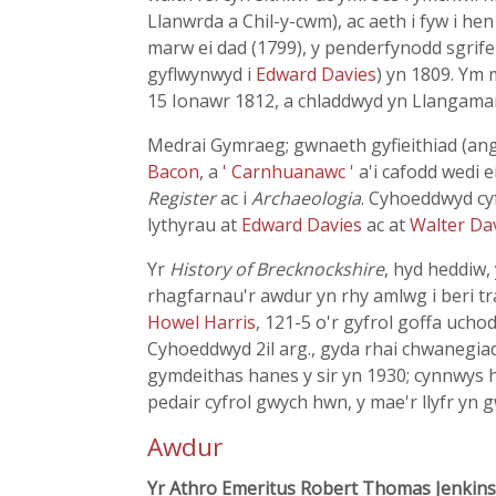
Llanwrda a Chil-y-cwm), ac aeth i fyw i hen
marw ei dad (1799), y penderfynodd sgrif
gyflwynwyd i
Edward Davies
) yn 1809. Ym 
15 Ionawr 1812, a chladdwyd yn Llangamarc
Medrai Gymraeg; gwnaeth gyfieithiad (an
Bacon
, a
' Carnhuanawc '
a'i cafodd wedi 
Register
ac i
Archaeologia
. Cyhoeddwyd cy
lythyrau at
Edward Davies
ac at
Walter Da
Yr
History of Brecknockshire
, hyd heddiw,
rhagfarnau'r awdur yn rhy amlwg i beri tra
Howel Harris
, 121-5 o'r gyfrol goffa ucho
Cyhoeddwyd 2il arg., gyda rhai chwanegi
gymdeithas hanes y sir yn 1930; cynnwys
pedair cyfrol gwych hwn, y mae'r llyfr yn 
Awdur
Yr Athro Emeritus Robert Thomas Jenkins