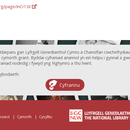
org/page/InC/1.0/
ddarparu gan Lyfrgell Genedlaethol Cymru a Chanolfan Uwchefrydiau
ymorth grant. Byddai cyfraniad ariannol yn ein helpu i gynnal a gwel
aniad nodedig i fywyd yng Nghymru a thu hwnt.
ybodaeth.
Cyfrannu
osiect
Cymorth
Cysylltu