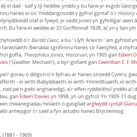
 dŷ ei dad - saif y tŷ heddiw; ynddo y bu farw yr esgob George
ennu hanes ei sir. Ymddangosodd y gyfrol gyntaf o'r
History 
mlynyddoedd olaf ei fywyd, yr oedd Jones yn gyfeillgar iawn 
h. Bu farw ei weddw ar 22 Gorffennaf 1828, ac yn y llan ym 
ghyhoedd) o'r
Bardd Cwsc
, a bu ' Llyfr Aneirin ' am gyfnod y
ei farwolaeth. Bwriadai sgrifennu hanes sir Faesyfed, a chy
frol goffa,
Theophilus Jones, Historian
, yn 1905 gan
Edwin D
vies
('Gwallter Mechain'), a byr-gofiant gan
Gwenllian E. F. 
 yw'r gorau o ddigon o'n llyfrau ar hanes siroedd Cymru; gw
fferth - ei wrth-Babyddiaeth, ei wrth-Ymneilltuaeth, ei wrth-
d, nad yw'n gwbl angharedig), a'r elfen ryddieithol ynddo a'i 
adau, gan
Edwin Davies
yn 1898, yn un gyfrol. Yn 1909-11 du
 hwn chwanegiadau helaeth o gasgliad
arglwydd cyntaf Glan
gwbl anhepgor i'r sawl a fyn astudio hanes Brycheiniog.
, (1881 - 1969)