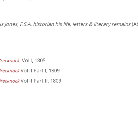
 Jones, F.S.A. historian his life, letters & literary remains
(A
, Vol I, 1805
Brecknock
Vol II Part I, 1809
Brecknock
Vol II Part II, 1809
Brecknock