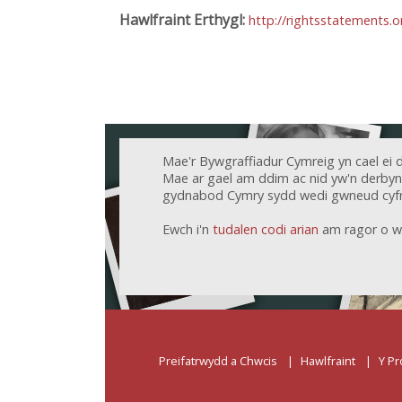
Hawlfraint Erthygl:
http://rightsstatements.
Mae'r Bywgraffiadur Cymreig yn cael ei 
Mae ar gael am ddim ac nid yw'n derbyn c
gydnabod Cymry sydd wedi gwneud cyfr
Ewch i'n
tudalen codi arian
am ragor o w
Preifatrwydd a Chwcis
Hawlfraint
Y Pr