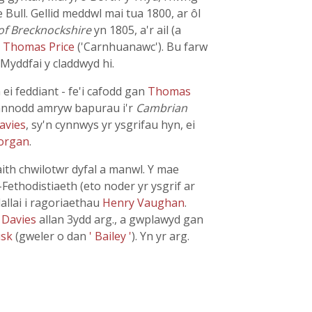
 Bull. Gellid meddwl mai tua 1800, ar ôl
of Brecknockshire
yn 1805, a'r ail (a
â
Thomas Price
('Carnhuanawc'). Bu farw
Myddfai y claddwyd hi.
n ei feddiant - fe'i cafodd gan
Thomas
frannodd amryw bapurau i'r
Cambrian
avies
, sy'n cynnwys yr ysgrifau hyn, ei
Morgan
.
aith chwilotwr dyfal a manwl. Y mae
Fethodistiaeth (eto noder yr ysgrif ar
dallai i ragoriaethau
Henry Vaughan
.
g
Davies
allan 3ydd arg., a gwplawyd gan
usk
(gweler o dan
' Bailey '
). Yn yr arg.