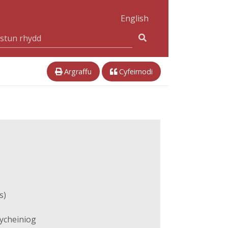
English
Argraffu
Cyfeirnodi
s)
ycheiniog