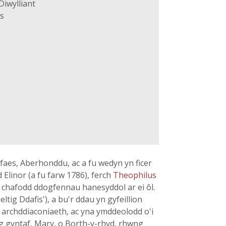
iwylliant
s
faes, Aberhonddu, ac a fu wedyn yn ficer
Elinor (a fu farw 1786), ferch
Theophilus
a chafodd ddogfennau hanesyddol ar ei ôl.
 Celtig Ddafis'), a bu'r ddau yn gyfeillion
 archddiaconiaeth, ac yna ymddeolodd o'i
ig gyntaf, Mary, o Borth-y-rhyd, rhwng