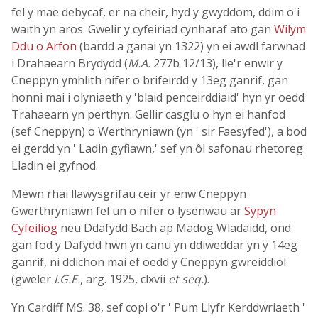
fel y mae debycaf, er na cheir, hyd y gwyddom, ddim o'i
waith yn aros. Gwelir y cyfeiriad cynharaf ato gan
Wilym
Ddu o Arfon
(bardd a ganai yn 1322) yn ei awdl farwnad
i Drahaearn Brydydd (
M.A.
277b 12/13), lle'r enwir y
Cneppyn ymhlith nifer o brifeirdd y 13eg ganrif, gan
honni mai i olyniaeth y 'blaid penceirddiaid' hyn yr oedd
Trahaearn yn perthyn. Gellir casglu o hyn ei hanfod
(sef Cneppyn) o Werthryniawn (yn ' sir Faesyfed'), a bod
ei gerdd yn ' Ladin gyfiawn,' sef yn ôl safonau rhetoreg
Lladin ei gyfnod.
Mewn rhai llawysgrifau ceir yr enw Cneppyn
Gwerthryniawn fel un o nifer o lysenwau ar
Sypyn
Cyfeiliog
neu Ddafydd Bach ap Madog Wladaidd, ond
gan fod y Dafydd hwn yn canu yn ddiweddar yn y 14eg
ganrif, ni ddichon mai ef oedd y Cneppyn gwreiddiol
(gweler
I.G.E.
, arg. 1925, clxvii
et seq.
).
Yn Cardiff MS. 38, sef copi o'r ' Pum Llyfr Kerddwriaeth '