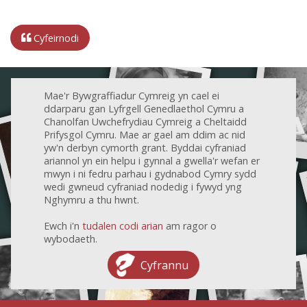
Cyfeirnodi
Mae'r Bywgraffiadur Cymreig yn cael ei
ddarparu gan Lyfrgell Genedlaethol Cymru a
Chanolfan Uwchefrydiau Cymreig a Cheltaidd
Prifysgol Cymru. Mae ar gael am ddim ac nid
yw'n derbyn cymorth grant. Byddai cyfraniad
ariannol yn ein helpu i gynnal a gwella'r wefan er
mwyn i ni fedru parhau i gydnabod Cymry sydd
wedi gwneud cyfraniad nodedig i fywyd yng
Nghymru a thu hwnt.
Ewch i'n
tudalen codi arian
am ragor o
wybodaeth.
Cyfrannu