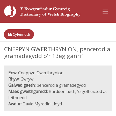
Cyfeirnodi
CNEPPYN GWERTHRYNION, pencerdd a
gramadegydd o'r 13eg ganrif
Enw:
Cneppyn Gwerthrynion
Rhyw:
Gwryw
Galwedigaeth:
pencerdd a gramadegydd
Maes gweithgaredd:
Barddoniaeth; Ysgolheictod ac
Ieithoedd
Awdur:
David Myrddin Lloyd