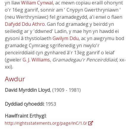
yn llaw
Wiliam Cynwal
, ac mewn copïau eraill ohonynt
o'r 16eg ganrif, sonnir am ' Cnypyn Gwerthryniawn '
(neu Werthryniawc) fel gramadegydd, a'i enwi o flaen
Dafydd Ddu Athro
. Gan fod gramadeg y beirdd yn
seiliedig ar y 'ddwned' Ladin, y mae hyn yn hawdd ei
gysoni â thystiolaeth
Gwilym Ddu
, ac yn awgrymu bod
gramadeg Cymraeg sgrifenedig yn nwylo'r
penceirddiaid cyn gynhared â'r 13eg ganrif o leiaf
(gweler
G. J. Williams
,
Gramadegau'r Penceirddiaid
, xx-
xxi).
Awdur
David Myrddin Lloyd
, (1909 - 1981)
Dyddiad cyhoeddi:
1953
Hawlfraint Erthygl:
http://rightsstatements.org/page/InC/1.0/