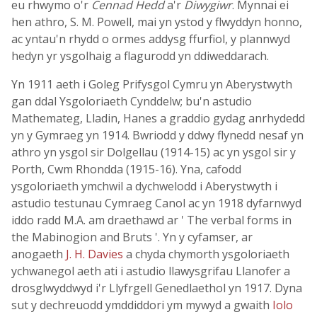
eu rhwymo o'r
Cennad Hedd
a'r
Diwygiwr
. Mynnai ei
hen athro, S. M. Powell, mai yn ystod y flwyddyn honno,
ac yntau'n rhydd o ormes addysg ffurfiol, y plannwyd
hedyn yr ysgolhaig a flagurodd yn ddiweddarach.
Yn 1911 aeth i Goleg Prifysgol Cymru yn Aberystwyth
gan ddal Ysgoloriaeth Cynddelw; bu'n astudio
Mathemateg, Lladin, Hanes a graddio gydag anrhydedd
yn y Gymraeg yn 1914. Bwriodd y ddwy flynedd nesaf yn
athro yn ysgol sir Dolgellau (1914-15) ac yn ysgol sir y
Porth, Cwm Rhondda (1915-16). Yna, cafodd
ysgoloriaeth ymchwil a dychwelodd i Aberystwyth i
astudio testunau Cymraeg Canol ac yn 1918 dyfarnwyd
iddo radd M.A. am draethawd ar ' The verbal forms in
the Mabinogion and Bruts '. Yn y cyfamser, ar
anogaeth
J. H. Davies
a chyda chymorth ysgoloriaeth
ychwanegol aeth ati i astudio llawysgrifau Llanofer a
drosglwyddwyd i'r Llyfrgell Genedlaethol yn 1917. Dyna
sut y dechreuodd ymddiddori ym mywyd a gwaith
Iolo