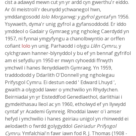
cist a adawyd mewn cut yn yr ardd cyn gwerthu'r eiddo.
Ar ôl meistroli'r deunydd ychwanegol hwn,
ymddangosodd
Iolo Morganwg: y gyfrol gyntaf
yn 1956.
Ysywaeth, dyma'r unig gyfrol a gyfansoddodd. Er iddo
ymddeol o Gadair y Gymraeg yng ngholeg Caerdydd yn
1957, ni fynnai ymgyfyngu a chanolbwyntio ar orffen
cofiant
Iolo
yn unig. Parhaodd i olygu
Llên Cymru
, y
cylchgrawn hanner-blynyddol y bu ef yn bennaf gyfrifol
am ei sefydlu yn 1950 er mwyn cyhoeddi ffrwyth
ymchwil i hanes llenyddiaeth Gymraeg. Yn 1959,
traddododd y Ddarlith O'Donnell yng ngholegau
Prifysgol Cymru. Ei destun oedd ' Edward Lhuyd ',
gwaith a olygodd lawer o ymchwilio yn Rhydychen.
Beirniadai yn yr Eisteddfod Genedlaethol, darlithiai i
gymdeithasau lleol ac yn 1960, etholwyd ef yn llywydd
cyntaf yr Academi Gymreig. Rhoddai lawer o'i amser
hefyd i ymchwilio i hanes geiriau unigol yn rhinwedd ei
aelodaeth o fwrdd golygyddol
Geiriadur Prifysgol
Cymru
. Ymfalchïai'n fawr iawn fod R. J. Thomas (1908 -