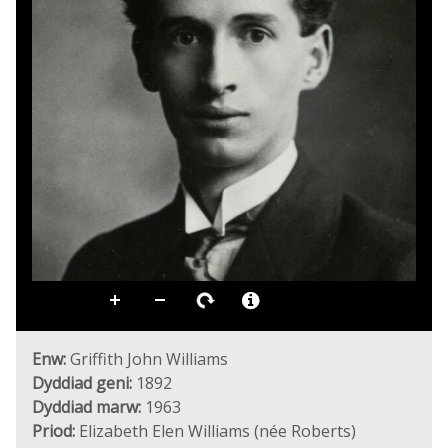
Enw:
Griffith John Williams
Dyddiad geni:
1892
Dyddiad marw:
1963
Priod:
Elizabeth Elen Williams (née Roberts)