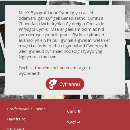
Mae'r Bywgraffiadur Cymreig yn cael ei
ddarparu gan Lyfrgell Genedlaethol Cymru a
Chanolfan Uwchefrydiau Cymreig a Cheltaidd
Prifysgol Cymru. Mae ar gael am ddim ac nid
yw'n derbyn cymorth grant. Byddai cyfraniad
ariannol yn ein helpu i gynnal a gwella'r wefan er
mwyn i ni fedru parhau i gydnabod Cymry sydd
wedi gwneud cyfraniad nodedig i fywyd yng
Nghymru a thu hwnt.
Ewch i'n
tudalen codi arian
am ragor o
wybodaeth.
Cyfrannu
Preifatrwydd a Chwcis
Cymorth
Hawlfraint
Cysylltu
Y Prosiect