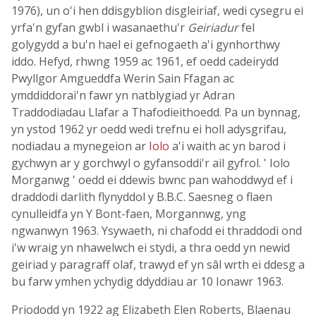
1976), un o'i hen ddisgyblion disgleiriaf, wedi cysegru ei
yrfa'n gyfan gwbl i wasanaethu'r
Geiriadur
fel
golygydd a bu'n hael ei gefnogaeth a'i gynhorthwy
iddo. Hefyd, rhwng 1959 ac 1961, ef oedd cadeirydd
Pwyllgor Amgueddfa Werin Sain Ffagan ac
ymddiddorai'n fawr yn natblygiad yr Adran
Traddodiadau Llafar a Thafodieithoedd. Pa un bynnag,
yn ystod 1962 yr oedd wedi trefnu ei holl adysgrifau,
nodiadau a mynegeion ar
Iolo
a'i waith ac yn barod i
gychwyn ar y gorchwyl o gyfansoddi'r ail gyfrol. ' Iolo
Morganwg ' oedd ei ddewis bwnc pan wahoddwyd ef i
draddodi darlith flynyddol y B.B.C. Saesneg o flaen
cynulleidfa yn Y Bont-faen, Morgannwg, yng
ngwanwyn 1963. Ysywaeth, ni chafodd ei thraddodi ond
i'w wraig yn nhawelwch ei stydi, a thra oedd yn newid
geiriad y paragraff olaf, trawyd ef yn sâl wrth ei ddesg a
bu farw ymhen ychydig ddyddiau ar 10 Ionawr 1963.
Priododd yn 1922 ag Elizabeth Elen Roberts, Blaenau