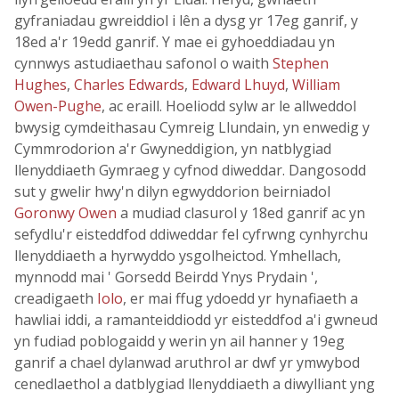
gyfraniadau gwreiddiol i lên a dysg yr 17eg ganrif, y
18ed a'r 19edd ganrif. Y mae ei gyhoeddiadau yn
cynnwys astudiaethau safonol o waith
Stephen
Hughes
,
Charles Edwards
,
Edward Lhuyd
,
William
Owen-Pughe
, ac eraill. Hoeliodd sylw ar le allweddol
bwysig cymdeithasau Cymreig Llundain, yn enwedig y
Cymmrodorion a'r Gwyneddigion, yn natblygiad
llenyddiaeth Gymraeg y cyfnod diweddar. Dangosodd
sut y gwelir hwy'n dilyn egwyddorion beirniadol
Goronwy Owen
a mudiad clasurol y 18ed ganrif ac yn
sefydlu'r eisteddfod ddiweddar fel cyfrwng cynhyrchu
llenyddiaeth a hyrwyddo ysgolheictod. Ymhellach,
mynnodd mai ' Gorsedd Beirdd Ynys Prydain ',
creadigaeth
Iolo
, er mai ffug ydoedd yr hynafiaeth a
hawliai iddi, a ramanteiddiodd yr eisteddfod a'i gwneud
yn fudiad poblogaidd y werin yn ail hanner y 19eg
ganrif a chael dylanwad aruthrol ar dwf yr ymwybod
cenedlaethol a datblygiad llenyddiaeth a diwylliant yng