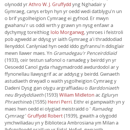
olynodd yr
Athro W. J. Gruffydd
yng Nghadair y
Gymraeg, canys erbyn hyn yr oedd wedi datblygu'n un
o brif ysgolheigion Cymraeg ei gyfnod. Er mwyn
gwahanu'r us oddi wrth y grawn yn nysg enfawr a
dychymyg toreithiog
Iolo Morganwg
, ymroes i feistroli
pob agwedd ar ddysg yr iaith Gymraeg a'i thraddodiad
llenyddol. Canlyniad hyn oedd iddo gyfrannu'n ddisglair
mewn llawer maes. Yn
Gramadegau'r Penceirddiaid
(1933), ceir testun safonol o ramadeg y beirdd yn yr
Oesoedd Canol gyda rhagymadrodd awdurdodol ar y
ffynonellau llawysgrif ac ar addysg y beirdd. Gwnaeth
astudiaeth drwyadl o waith ysgolheigion Cymraeg y
Dadeni Dysg gan olygu argraffiadau o
Barddoniaeth
neu Brydyddiaeth
(1593)
Wiliam Midleton
ac
Egluryn
Phraethineb
(1595)
Henri Perri
. Eithr ei gampwaith yn y
maes hwn oedd ei olygiad meistraidd o '
Ramadeg
Cymraeg
'
Gruffydd Robert
(1939), gwaith a olygodd
ymchwiliadau yn y Biblioteca Ambrosiana ym Milan a
llyfrgelloedd eraill yn yr Eidal. Hefyd, gwnaeth