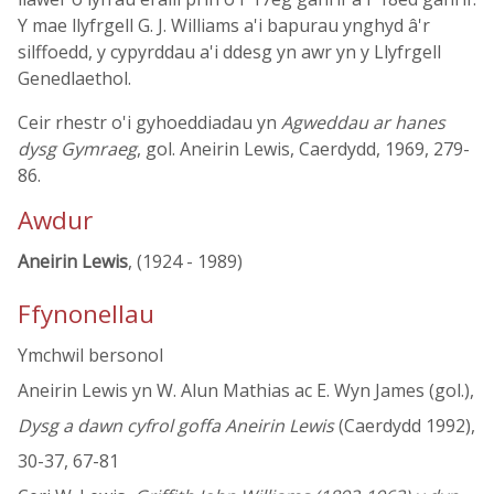
Y mae llyfrgell G. J. Williams a'i bapurau ynghyd â'r
silffoedd, y cypyrddau a'i ddesg yn awr yn y Llyfrgell
Genedlaethol.
Ceir rhestr o'i gyhoeddiadau yn
Agweddau ar hanes
dysg Gymraeg
, gol. Aneirin Lewis, Caerdydd, 1969, 279-
86.
Awdur
Aneirin Lewis
, (1924 - 1989)
Ffynonellau
Ymchwil bersonol
Aneirin Lewis yn W. Alun Mathias ac E. Wyn James (gol.),
Dysg a dawn cyfrol goffa Aneirin Lewis
(Caerdydd 1992),
30-37, 67-81