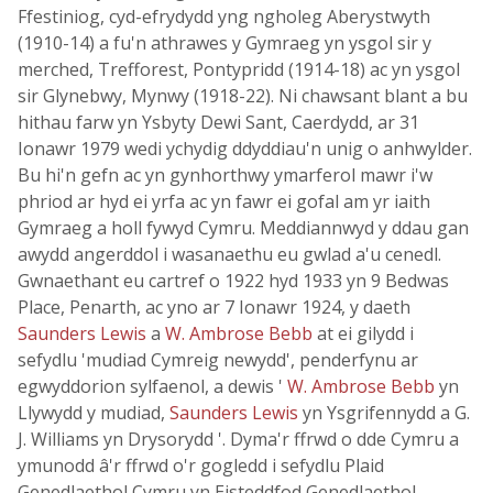
Ffestiniog, cyd-efrydydd yng ngholeg Aberystwyth
(1910-14) a fu'n athrawes y Gymraeg yn ysgol sir y
merched, Trefforest, Pontypridd (1914-18) ac yn ysgol
sir Glynebwy, Mynwy (1918-22). Ni chawsant blant a bu
hithau farw yn Ysbyty Dewi Sant, Caerdydd, ar 31
Ionawr 1979 wedi ychydig ddyddiau'n unig o anhwylder.
Bu hi'n gefn ac yn gynhorthwy ymarferol mawr i'w
phriod ar hyd ei yrfa ac yn fawr ei gofal am yr iaith
Gymraeg a holl fywyd Cymru. Meddiannwyd y ddau gan
awydd angerddol i wasanaethu eu gwlad a'u cenedl.
Gwnaethant eu cartref o 1922 hyd 1933 yn 9 Bedwas
Place, Penarth, ac yno ar 7 Ionawr 1924, y daeth
Saunders Lewis
a
W. Ambrose Bebb
at ei gilydd i
sefydlu 'mudiad Cymreig newydd', penderfynu ar
egwyddorion sylfaenol, a dewis '
W. Ambrose Bebb
yn
Llywydd y mudiad,
Saunders Lewis
yn Ysgrifennydd a G.
J. Williams yn Drysorydd '. Dyma'r ffrwd o dde Cymru a
ymunodd â'r ffrwd o'r gogledd i sefydlu Plaid
Genedlaethol Cymru yn Eisteddfod Genedlaethol