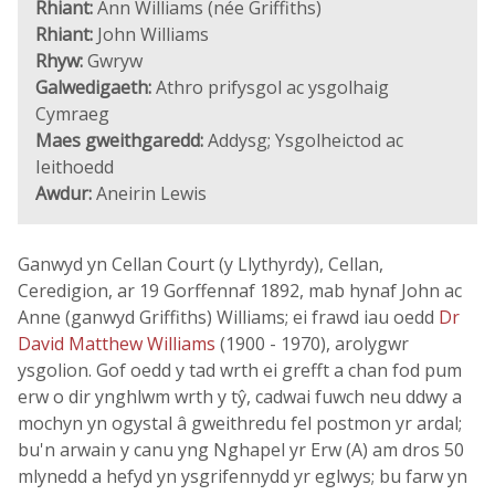
Rhiant:
Ann Williams (née Griffiths)
Rhiant:
John Williams
Rhyw:
Gwryw
Galwedigaeth:
Athro prifysgol ac ysgolhaig
Cymraeg
Maes gweithgaredd:
Addysg; Ysgolheictod ac
Ieithoedd
Awdur:
Aneirin Lewis
Ganwyd yn Cellan Court (y Llythyrdy), Cellan,
Ceredigion, ar 19 Gorffennaf 1892, mab hynaf John ac
Anne (ganwyd Griffiths) Williams; ei frawd iau oedd
Dr
David Matthew Williams
(1900 - 1970), arolygwr
ysgolion. Gof oedd y tad wrth ei grefft a chan fod pum
erw o dir ynghlwm wrth y tŷ, cadwai fuwch neu ddwy a
mochyn yn ogystal â gweithredu fel postmon yr ardal;
bu'n arwain y canu yng Nghapel yr Erw (A) am dros 50
mlynedd a hefyd yn ysgrifennydd yr eglwys; bu farw yn