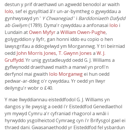
destun y prif draethawd un agwedd benodol ar waith
Iolo
, sef ei gysylltiad â'r un-ar-bymtheg o gywyddau a
gynhwyswyd yn '
Y Chwanegiad
' i
Barddoniaeth Dafydd
ab Gwilym
(1789). Dyma'r cywyddau a anfonasai
Iolo
i
Lundain at
Owen Myfyr
a
William Owen-Pughe
,
golygyddion y llyfr, gan honni iddo eu copïo o hen
lawysgrifau a ddiogelwyd ym Morgannwg. Y tri beirniad
oedd
John Morris Jones
,
T. Gwynn Jones
a
W. J.
Gruffydd
. Yr unig gystadleuydd oedd G. J. Williams a
gyflwynodd draethawd maith a manwl yn profi'n
derfynol mai gwaith
Iolo Morganwg
ei hun oedd
pedwar-ar-ddeg o'r cywyddau. Yr oedd yn llwyr
deilyngu'r wobr o £40.
Y mae llwyddiannau eisteddfodol G. J. Williams yn
dangos y lle pwysig a oedd i'r Eisteddfod Genedlaethol
ym mywyd Cymru a'r cyfraniad rhagorol a wnâi i
hyrwyddo ysgolheictod Cymraeg cyn i'r Brifysgol gael ei
thraed dani. Gwasanaethodd yr Eisteddfod fel ysbardun