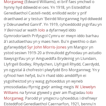
Morganwg
(Edward Williams), ei brif faes ymchwil o
hynny hyd ddiwedd ei oes. Yn 1918, yn Eisteddfod
Genedlaethol Castell-nedd, enillodd wobr y prif
draethawd ar y testun 'Beirdd Morgannwg hyd ddiwedd
y Ddeunawfed Ganrif'. Yn 1919, cyhoeddodd ysgrifau yn
Y Beirniad
ar waith
Iolo
a dyfarnwyd iddo
Gymrodoriaeth Prifysgol Cymru er mwyn iddo barhau
â'i astudiaethau yn y maes hwn. Bu'n gweithio o dan
gyfarwyddyd
Syr John Morris-Jones
ym Mangor yn
ystod sesiwn 1919-20 a threuliodd gyfnodau yn astudio
llawysgrifau yn yr Amgueddfa Brydeinig yn Llundain,
Llyfrgell Bodley, Rhydychen, Llyfrgell Rhydd, Caerdydd,
yn ogystal â chofrestri plwyfydd Bro Morgannwg. Yn y
cyfnod hwn hefyd, bu'n rhaid iddo amddiffyn ei
ysgolheictod yn y wasg gyhoeddus yn wyneb
ymosodiadau ffyrnig gwŷr amlwg megis
W. Llewelyn
Williams
na fynnai glywed y gwir am ffugiadau
Iolo
Morganwg
. Parodd yr ymgecru cyhoeddus i drefnwyr
Eisteddfod Genedlaethol Caernarfon, 1921, bennu'n