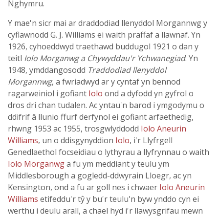
Nghymru.
Y mae'n sicr mai ar draddodiad llenyddol Morgannwg y
cyflawnodd G. J. Williams ei waith praffaf a llawnaf. Yn
1926, cyhoeddwyd traethawd buddugol 1921 o dan y
teitl
Iolo Morganwg a Chywyddau'r Ychwanegiad
. Yn
1948, ymddangosodd
Traddodiad llenyddol
Morgannwg
, a fwriadwyd ar y cyntaf yn bennod
ragarweiniol i gofiant
Iolo
ond a dyfodd yn gyfrol o
dros dri chan tudalen. Ac yntau'n barod i ymgodymu o
ddifrif â llunio ffurf derfynol ei gofiant arfaethedig,
rhwng 1953 ac 1955, trosgwlyddodd
Iolo Aneurin
Williams
, un o ddisgynyddion
Iolo
, i'r Llyfrgell
Genedlaethol focseidiau o lythyrau a llyfrynnau o waith
Iolo Morganwg
a fu ym meddiant y teulu ym
Middlesborough a gogledd-ddwyrain Lloegr, ac yn
Kensington, ond a fu ar goll nes i chwaer
Iolo Aneurin
Williams
etifeddu'r tŷ y bu'r teulu'n byw ynddo cyn ei
werthu i deulu arall, a chael hyd i'r llawysgrifau mewn