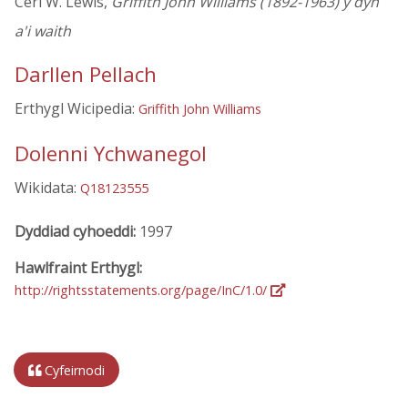
Ceri W. Lewis,
Griffith John Williams (1892-1963) y dyn
a'i waith
Darllen Pellach
Erthygl Wicipedia:
Griffith John Williams
Dolenni Ychwanegol
Wikidata:
Q18123555
Dyddiad cyhoeddi:
1997
Hawlfraint Erthygl:
http://rightsstatements.org/page/InC/1.0/
Cyfeirnodi