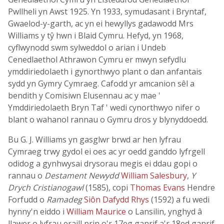
Pwllheli yn Awst 1925. Yn 1933, symudasant i Bryntaf,
Gwaelod-y-garth, ac yn ei hewyllys gadawodd Mrs
Williams y tŷ hwn i Blaid Cymru. Hefyd, yn 1968,
cyflwynodd swm sylweddol o arian i Undeb
Cenedlaethol Athrawon Cymru er mwyn sefydlu
ymddiriedolaeth i gynorthwyo plant o dan anfantais
sydd yn Gymry Cymraeg. Cafodd yr amcanion sêl a
bendith y Comisiwn Elusennau ac y mae '
Ymddiriedolaeth Bryn Taf ' wedi cynorthwyo nifer o
blant o wahanol rannau o Gymru dros y blynyddoedd.
Bu G. J. Williams yn gasglwr brwd ar hen lyfrau
Cymraeg trwy gydol ei oes ac yr oedd ganddo lyfrgell
odidog a gynhwysai drysorau megis ei ddau gopi o
rannau o
Destament Newydd
William Salesbury
,
Y
Drych Cristianogawl
(1585), copi
Thomas Evans
Hendre
Forfudd o
Ramadeg
Siôn Dafydd Rhys
(1592) a fu wedi
hynny'n eiddo i
William Maurice
o Lansilin, ynghyd â
llawer o lyfrau eraill prin o'r 17eg ganrif a'r 18ed ganrif.