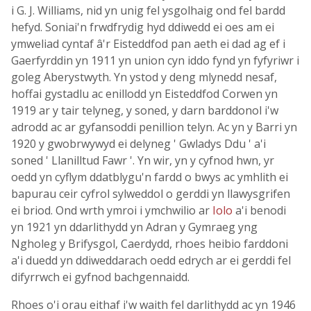
i G. J. Williams, nid yn unig fel ysgolhaig ond fel bardd
hefyd. Soniai'n frwdfrydig hyd ddiwedd ei oes am ei
ymweliad cyntaf â'r Eisteddfod pan aeth ei dad ag ef i
Gaerfyrddin yn 1911 yn union cyn iddo fynd yn fyfyriwr i
goleg Aberystwyth. Yn ystod y deng mlynedd nesaf,
hoffai gystadlu ac enillodd yn Eisteddfod Corwen yn
1919 ar y tair telyneg, y soned, y darn barddonol i'w
adrodd ac ar gyfansoddi penillion telyn. Ac yn y Barri yn
1920 y gwobrwywyd ei delyneg ' Gwladys Ddu ' a'i
soned ' Llanilltud Fawr '. Yn wir, yn y cyfnod hwn, yr
oedd yn cyflym ddatblygu'n fardd o bwys ac ymhlith ei
bapurau ceir cyfrol sylweddol o gerddi yn llawysgrifen
ei briod. Ond wrth ymroi i ymchwilio ar
Iolo
a'i benodi
yn 1921 yn ddarlithydd yn Adran y Gymraeg yng
Ngholeg y Brifysgol, Caerdydd, rhoes heibio farddoni
a'i duedd yn ddiweddarach oedd edrych ar ei gerddi fel
difyrrwch ei gyfnod bachgennaidd.
Rhoes o'i orau eithaf i'w waith fel darlithydd ac yn 1946