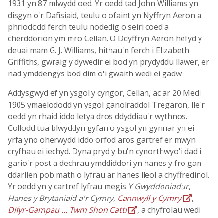
1931 yn 87 mlwydd oed. Yr oedd tad John Williams yn
disgyn o'r Dafisiaid, teulu o ofaint yn Nyffryn Aeron a
phriododd ferch teulu nodedig o seiri coed a
cherddorion ym mro Cellan. O Ddyffryn Aeron hefyd y
deuai mam G. J. Williams, hithau'n ferch i Elizabeth
Griffiths, gwraig y dywedir ei bod yn prydyddu llawer, er
nad ymddengys bod dim o'i gwaith wedi ei gadw.
Addysgwyd ef yn ysgol y cyngor, Cellan, ac ar 20 Medi
1905 ymaelododd yn ysgol ganolraddol Tregaron, lle'r
oedd yn rhaid iddo letya dros ddyddiau'r wythnos.
Collodd tua blwyddyn gyfan o ysgol yn gynnar yn ei
yrfa yno oherwydd iddo orfod aros gartref er mwyn
cryfhau ei iechyd. Dyna pryd y bu'n cynorthwyo'i dad i
gario'r post a dechrau ymddiddori yn hanes y fro gan
ddarllen pob math o lyfrau ar hanes lleol a chyffredinol.
Yr oedd yn y cartref lyfrau megis
Y Gwyddoniadur
,
Hanes y Brytaniaid a'r Cymry
,
Cannwyll y Cymry
,
Difyr-Gampau … Twm Shon Catti
, a chyfrolau wedi