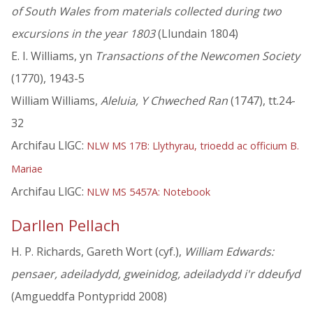
of South Wales from materials collected during two
excursions in the year 1803
(Llundain 1804)
E. I. Williams, yn
Transactions of the Newcomen Society
(1770), 1943-5
William Williams,
Aleluia, Y Chweched Ran
(1747), tt.24-
32
Archifau LlGC:
NLW MS 17B: Llythyrau, trioedd ac officium B.
Mariae
Archifau LlGC:
NLW MS 5457A: Notebook
Darllen Pellach
H. P. Richards, Gareth Wort (cyf.),
William Edwards:
pensaer, adeiladydd, gweinidog, adeiladydd i'r ddeufyd
(Amgueddfa Pontypridd 2008)