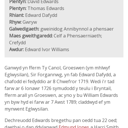
Plentyn:
David Edwards
Plentyn:
Thomas Edwards
Rhiant:
Edward Dafydd
Rhyw:
Gwryw
Galwedigaeth:
gweinidog Annibynnol a phensaer
Maes gweithgaredd:
Celf a Phensaernïaeth;
Crefydd
Awdur:
Edward Ivor Williams
Ganwyd yn fferm Ty Canol, Groeswen (ym mhlwyf
Eglwysilan), Sir Forgannwg, yn fab Edward Dafydd, a
chafodd ei fedyddio ar 8 Chwefror 1719. Wedi i'r tad
farw ar 6 Ionawr 1726 symudodd y teulu i Bryntail,
fferm arall yn Groeswen, ac yno y bu William Edwards
yn byw hyd ei farw ar 7 Awst 1789; claddwyd ef ym
mynwent Eglwysilan.
Dechreuodd Edwards bregethu pan oedd tua 22 oed;
daethai o dan ddylanwad
Edmund Jones
a Harri Smith,