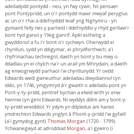
adeiladydd pontydd - neu, yn fwy cywir, fel pensaer
pont Pontypridd, un o'r pontydd mawr mwyaf peryglus
ac un o'r rhai a ddefnyddid leiaf yng Nghymru - yn
gymaint felly nes y parheid i ddefnyddio y rhyd gerllaw'r
bont hyd ganol y 19eg ganrif. Apêl esthetig a
gwyddonol a fu i'r bont o'r cychwyn. Oherwydd ei
chynllun, sydd yn ddigymar, ei phrydferthwch, a'i
chyfrinachau technegol, daeth yn bont y bu mwy o
ddadlau yn ei chylch na'r un arall ym Mhrydain, a daeth
ag enwogrwydd parhaol i'w chynllunydd. Yr oedd
Edwards wedi gwneuthur adeiladau diwydiannol cyn
iddo, yn 1746, ymgymryd â'r gwaith o adeiladu pont yn
Pont-y-ty-pridd, pentref bychan a elwid wrth yr enw
hwnnw cyn geni Edwards. Ni wyddys ddim am y bont-y-
ty-pridd wreiddiol. Yr ydym yn ddyledus am hanes
ymdrechion Edwards ynglyn â Phont-y-pridd i'w gyfaill
(a'i gymydog gynt)
Thomas Morgan
(1720 - 1799).
Ychwanegwyd at adroddiad
Morgan
, a'i gywiro (i