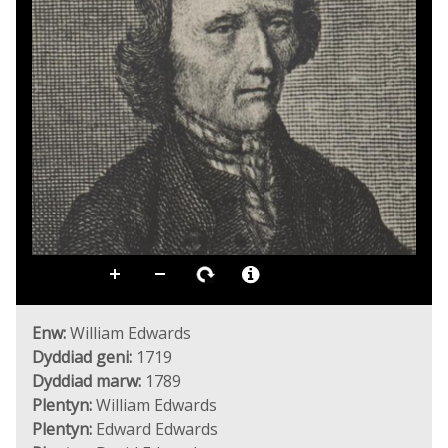
Enw:
William Edwards
Dyddiad geni:
1719
Dyddiad marw:
1789
Plentyn:
William Edwards
Plentyn:
Edward Edwards