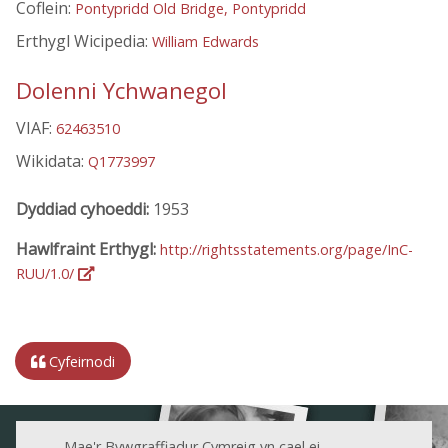
Coflein:
Pontypridd Old Bridge, Pontypridd
Erthygl Wicipedia:
William Edwards
Dolenni Ychwanegol
VIAF:
62463510
Wikidata:
Q1773997
Dyddiad cyhoeddi:
1953
Hawlfraint Erthygl:
http://rightsstatements.org/page/InC-
RUU/1.0/
Cyfeirnodi
Mae'r Bywgraffiadur Cymreig yn cael ei