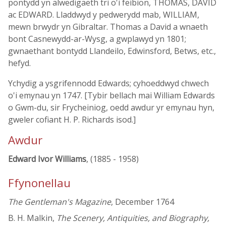
pontydd yn alwedigaeth tri o'i feibion, THOMAS, DAVID
ac EDWARD. Lladdwyd y pedwerydd mab, WILLIAM,
mewn brwydr yn Gibraltar. Thomas a David a wnaeth
bont Casnewydd-ar-Wysg, a gwplawyd yn 1801;
gwnaethant bontydd Llandeilo, Edwinsford, Betws, etc.,
hefyd.
Ychydig a ysgrifennodd Edwards; cyhoeddwyd chwech
o'i emynau yn 1747. [Tybir bellach mai William Edwards
o Gwm-du, sir Frycheiniog, oedd awdur yr emynau hyn,
gweler cofiant H. P. Richards isod.]
Awdur
Edward Ivor Williams
, (1885 - 1958)
Ffynonellau
The Gentleman's Magazine
, December 1764
B. H. Malkin,
The Scenery, Antiquities, and Biography,