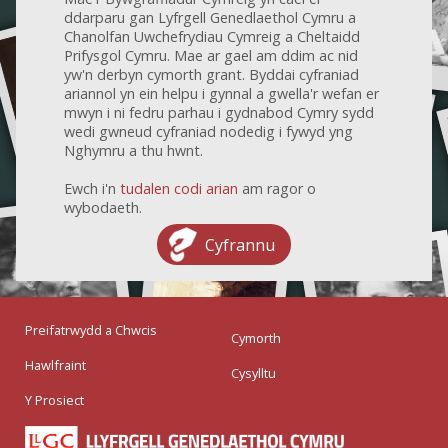
ddarparu gan Lyfrgell Genedlaethol Cymru a
Chanolfan Uwchefrydiau Cymreig a Cheltaidd
Prifysgol Cymru. Mae ar gael am ddim ac nid
yw'n derbyn cymorth grant. Byddai cyfraniad
ariannol yn ein helpu i gynnal a gwella'r wefan er
mwyn i ni fedru parhau i gydnabod Cymry sydd
wedi gwneud cyfraniad nodedig i fywyd yng
Nghymru a thu hwnt.
Ewch i'n
tudalen codi arian
am ragor o
wybodaeth.
Cyfrannu
Preifatrwydd a Chwcis
Cymorth
Hawlfraint
Cysylltu
Y Prosiect