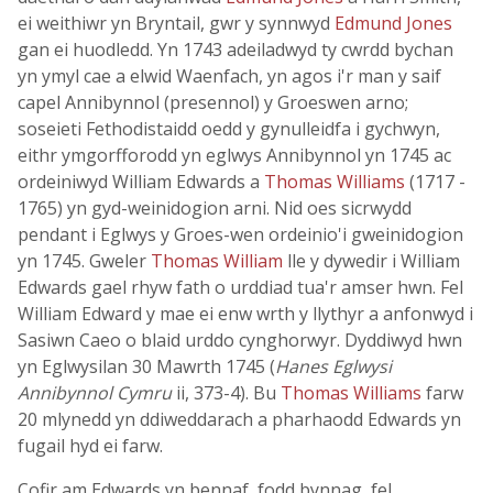
ei weithiwr yn Bryntail, gwr y synnwyd
Edmund Jones
gan ei huodledd. Yn 1743 adeiladwyd ty cwrdd bychan
yn ymyl cae a elwid Waenfach, yn agos i'r man y saif
capel Annibynnol (presennol) y Groeswen arno;
soseieti Fethodistaidd oedd y gynulleidfa i gychwyn,
eithr ymgorfforodd yn eglwys Annibynnol yn 1745 ac
ordeiniwyd William Edwards a
Thomas Williams
(1717 -
1765) yn gyd-weinidogion arni. Nid oes sicrwydd
pendant i Eglwys y Groes-wen ordeinio'i gweinidogion
yn 1745. Gweler
Thomas William
lle y dywedir i William
Edwards gael rhyw fath o urddiad tua'r amser hwn. Fel
William Edward y mae ei enw wrth y llythyr a anfonwyd i
Sasiwn Caeo o blaid urddo cynghorwyr. Dyddiwyd hwn
yn Eglwysilan 30 Mawrth 1745 (
Hanes Eglwysi
Annibynnol Cymru
ii, 373-4). Bu
Thomas Williams
farw
20 mlynedd yn ddiweddarach a pharhaodd Edwards yn
fugail hyd ei farw.
Cofir am Edwards yn bennaf, fodd bynnag, fel