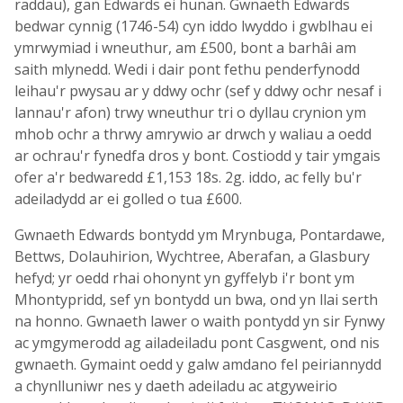
raddau), gan Edwards ei hunan. Gwnaeth Edwards
bedwar cynnig (1746-54) cyn iddo lwyddo i gwblhau ei
ymrwymiad i wneuthur, am £500, bont a barhâi am
saith mlynedd. Wedi i dair pont fethu penderfynodd
leihau'r pwysau ar y ddwy ochr (sef y ddwy ochr nesaf i
lannau'r afon) trwy wneuthur tri o dyllau crynion ym
mhob ochr a thrwy amrywio ar drwch y waliau a oedd
ar ochrau'r fynedfa dros y bont. Costiodd y tair ymgais
ofer a'r bedwaredd £1,153 18s. 2g. iddo, ac felly bu'r
adeiladydd ar ei golled o tua £600.
Gwnaeth Edwards bontydd ym Mrynbuga, Pontardawe,
Bettws, Dolauhirion, Wychtree, Aberafan, a Glasbury
hefyd; yr oedd rhai ohonynt yn gyffelyb i'r bont ym
Mhontypridd, sef yn bontydd un bwa, ond yn llai serth
na honno. Gwnaeth lawer o waith pontydd yn sir Fynwy
ac ymgymerodd ag ailadeiladu pont Casgwent, ond nis
gwnaeth. Gymaint oedd y galw amdano fel peiriannydd
a chynlluniwr nes y daeth adeiladu ac atgyweirio