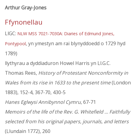
Arthur Gray-Jones
Ffynonellau
LlGC:
NLW MSS 7021-7030A: Diaries of Edmund Jones,
, yn ymestyn am rai blynyddoedd o 1729 hyd
Pontypool
1789)
llythyrau a dyddiaduron Howel Harris yn Ll.G.C.
Thomas Rees,
History of Protestant Nonconformity in
Wales from its rise in 1633 to the present time
(London
1883), 152-4, 367-70, 430-5
Hanes Eglwysi Annibynnol Cymru
, 67-71
Memoirs of the life of the Rev. G. Whitefield … Faithfully
selected from his original papers, journals, and letters
(Llundain 1772), 260