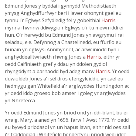
Edmund Jones y byddai i gynnydd Methodistiaeth
ymysg Anghydffurfwyr beri i lawer ohonynt gael eu
tynnu i'r Eglwys Sefydledig fel y gobeithiai
Harris
-
mynnai hwnnw ddiwygio'r Eglwys o'r tu mewn iddi ei
hun. O'r herwydd bu Edmund Jones yn awgrymu i rai
seiadau, e.e. Defynnog a Chastellnedd, eu ffurfio eu
hunain yn eglwysi Annibynnol, ac arweiniodd hyn i
anghyddealltwriaeth rhwng Jones a
Harris
, eithr yr
oedd Calfiniaeth gref y ddau yn ddolen gydiol
rhyngddynt a barhaodd hyd adeg marw
Harris
. Yr oedd
duwioldeb Jones a'i sêl dros efengyleiddio yn cael eu
hedmygu gan Whitefield a'r arglwyddes Huntingdon ac
yr oedd iddo groeso bob amser i goleg yr arglwyddes
yn Nhrefecca.
Yr oedd Edmund Jones yn briod ond yn ddi-blant; bu ei
wraig, Mary, a aned yn 1696, farw 1 Awst 1770. Yr oedd
eu bywyd priodasol yn un hapus iawn, eithr nid oes sail
i'r traddodiad i Whitefield benderfynu priodi wedi iddo