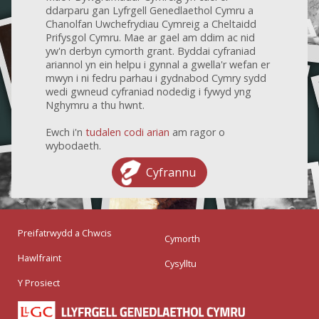
ddarparu gan Lyfrgell Genedlaethol Cymru a
Chanolfan Uwchefrydiau Cymreig a Cheltaidd
Prifysgol Cymru. Mae ar gael am ddim ac nid
yw'n derbyn cymorth grant. Byddai cyfraniad
ariannol yn ein helpu i gynnal a gwella'r wefan er
mwyn i ni fedru parhau i gydnabod Cymry sydd
wedi gwneud cyfraniad nodedig i fywyd yng
Nghymru a thu hwnt.
Ewch i'n
tudalen codi arian
am ragor o
wybodaeth.
Cyfrannu
Preifatrwydd a Chwcis
Cymorth
Hawlfraint
Cysylltu
Y Prosiect