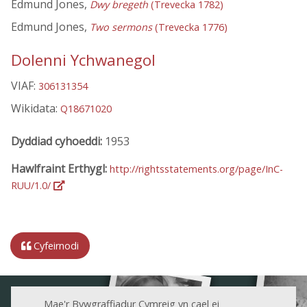
Edmund Jones,
Dwy bregeth
(Trevecka 1782)
Edmund Jones,
Two sermons
(Trevecka 1776)
Dolenni Ychwanegol
VIAF:
306131354
Wikidata:
Q18671020
Dyddiad cyhoeddi:
1953
Hawlfraint Erthygl:
http://rightsstatements.org/page/InC-
RUU/1.0/
Cyfeirnodi
Mae'r Bywgraffiadur Cymreig yn cael ei