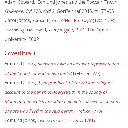
Adam Coward, 'Edmund Jones and the Pwcca'r Trwyn',
Folk-lore
, Cyf.126, rhif 2, Gorffennaf 2015, tt.177–95
Carol James,
Edmund Jones Yr’Hen Broffwyd’ (1702-1793):
, PhD, The Open
Gweinidog, Hanesydd, Ysbrydegydd
University, 2002
Gweithiau
Edmund Jones,
Samson's hair: an eminent representation
of the Church of God in two parts
(Trefecca 1777)
Edmund Jones,
A geographical, historical and religious
account of the parish of Aberystruth in the county of
Monmouth to which are added memoirs of several persons
of note who lived in the said parish
(Trefeca 1779)
Edmund Jones,
Two sermons
(Trevecka 1781)