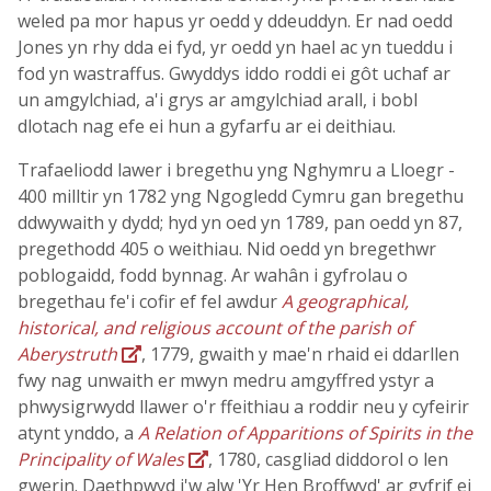
weled pa mor hapus yr oedd y ddeuddyn. Er nad oedd
Jones yn rhy dda ei fyd, yr oedd yn hael ac yn tueddu i
fod yn wastraffus. Gwyddys iddo roddi ei gôt uchaf ar
un amgylchiad, a'i grys ar amgylchiad arall, i bobl
dlotach nag efe ei hun a gyfarfu ar ei deithiau.
Trafaeliodd lawer i bregethu yng Nghymru a Lloegr -
400 milltir yn 1782 yng Ngogledd Cymru gan bregethu
ddwywaith y dydd; hyd yn oed yn 1789, pan oedd yn 87,
pregethodd 405 o weithiau. Nid oedd yn bregethwr
poblogaidd, fodd bynnag. Ar wahân i gyfrolau o
bregethau fe'i cofir ef fel awdur
A geographical,
historical, and religious account of the parish of
Aberystruth
, 1779, gwaith y mae'n rhaid ei ddarllen
fwy nag unwaith er mwyn medru amgyffred ystyr a
phwysigrwydd llawer o'r ffeithiau a roddir neu y cyfeirir
atynt ynddo, a
A Relation of Apparitions of Spirits in the
Principality of Wales
, 1780, casgliad diddorol o len
gwerin. Daethpwyd i'w alw 'Yr Hen Broffwyd' ar gyfrif ei