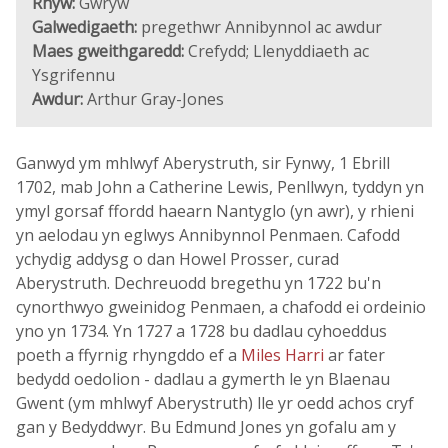
Rhyw:
Gwryw
Galwedigaeth:
pregethwr Annibynnol ac awdur
Maes gweithgaredd:
Crefydd; Llenyddiaeth ac
Ysgrifennu
Awdur:
Arthur Gray-Jones
Ganwyd ym mhlwyf Aberystruth, sir Fynwy, 1 Ebrill
1702, mab John a Catherine Lewis, Penllwyn, tyddyn yn
ymyl gorsaf ffordd haearn Nantyglo (yn awr), y rhieni
yn aelodau yn eglwys Annibynnol Penmaen. Cafodd
ychydig addysg o dan Howel Prosser, curad
Aberystruth. Dechreuodd bregethu yn 1722 bu'n
cynorthwyo gweinidog Penmaen, a chafodd ei ordeinio
yno yn 1734. Yn 1727 a 1728 bu dadlau cyhoeddus
poeth a ffyrnig rhyngddo ef a
Miles Harri
ar fater
bedydd oedolion - dadlau a gymerth le yn Blaenau
Gwent (ym mhlwyf Aberystruth) lle yr oedd achos cryf
gan y Bedyddwyr. Bu Edmund Jones yn gofalu am y