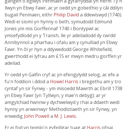
gangen o eglwys Penmaen a gyfarfyddai yn fferm Ty'n
llwyn yn Ebwy Fawr, ac yr oedd yn gobeithio y câi ddilyn
bugail Penmaen, eithr
Philip David
a ddewiswyd (1740).
Wedi ei siomi yn hynny o beth, symudodd Edmund
Jones ym mis Gorffennaf 1740 i Bontypwl ac
ymsefydlodd yn y Transh, lle yr adeiladodd dy cwrdd
Annibynnol a pharhau i ofalu am y cynulliad yn Ebwy
Fawr. Yn ôl yr hyn a ddywedodd George Whitefield,
gwerthodd ei lyfrau am £15 er mwyn medru gorffen yr
adeilad.
Yr oedd yn Galfin cryf ac yn efengylydd selog, ac efe a
fu'n foddion i ddod a
Howel Harris
i bregethu am y tro
cyntaf yn sir Fynwy - ym misoedd Mawrth ac Ebrill 1738
yn Ebwy Fawr (yn Tyllwyn, y mae'n debyg); ar yr
amgylchiad hwnnw y dychwelwyd y rhai a ddaeth wedi
hynny yn arweinwyr Methodistiaeth yn sir Fynwy, yn
enwedig
John Powell
a
M. J. Lewis
.
Er ei fod yn teimlo'n gyfeillgar tuag at
Harris
ofnai