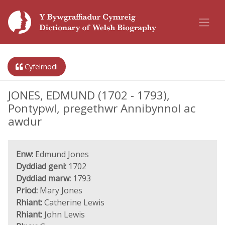
Cyfeirnodi
JONES, EDMUND (1702 - 1793),
Pontypwl, pregethwr Annibynnol ac
awdur
Enw:
Edmund Jones
Dyddiad geni:
1702
Dyddiad marw:
1793
Priod:
Mary Jones
Rhiant:
Catherine Lewis
Rhiant:
John Lewis