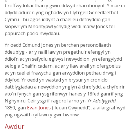
broffwydoliaethau y gwireddwyd rhai ohonynt. Y mae ei
ddyddiaduron yng nghadw yn Llyfrgell Genedlaethol
Cymru - bu agos iddynt â chael eu defnyddio gan
siopwr ym Mhontypwl ychydig wedi marw Jones fel
papurach pacio nwyddau.
Yr oedd Edmund Jones yn berchen personoliaeth
ddeublyg - ar y naill law yn pregethu'r efengyl yn
ddiofn ac yn sefydlu eglwysi newyddion, yn efengylydd
selog a Chalfin cadarn, ac ar y llaw arall yn ofergoelus
ac yn cael ei frawychu gan arwyddion pethau drwg i
ddyfod. Yr oedd yn wastad yn brysur yn croniclo
datblygiadau a newyddion ynglyn â chrefydd, a chyfeirir
ato'n fynych gan ysgrifenwyr hanes y 18fed ganrif yng
Nghymru. Ceir ysgrif ragorol arno yn
Yr Adolygydd
,
1850, gan
Evan Jones
('Ieuan Gwynedd'), a ailargraffwyd
yng ngwaith cyflawn y gwr hwnnw.
Awdur