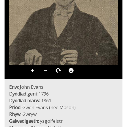
Enw:
John Evans
Dyddiad geni:
1796
Dyddiad marw:
1861
Priod:
Gwen Evans (née Mason)
Rhyw:
Gwryw
Galwedigaeth:
ysgolfeistr