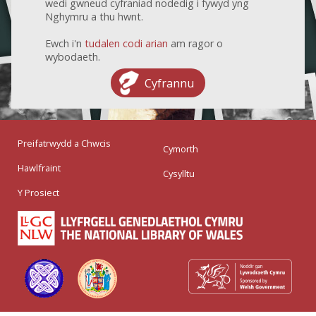
wedi gwneud cyfraniad nodedig i fywyd yng
Nghymru a thu hwnt.
Ewch i'n
tudalen codi arian
am ragor o
wybodaeth.
Cyfrannu
Preifatrwydd a Chwcis
Cymorth
Hawlfraint
Cysylltu
Y Prosiect