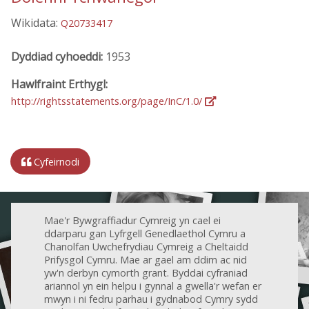
Wikidata:
Q20733417
Dyddiad cyhoeddi:
1953
Hawlfraint Erthygl:
http://rightsstatements.org/page/InC/1.0/
Cyfeirnodi
Mae'r Bywgraffiadur Cymreig yn cael ei
ddarparu gan Lyfrgell Genedlaethol Cymru a
Chanolfan Uwchefrydiau Cymreig a Cheltaidd
Prifysgol Cymru. Mae ar gael am ddim ac nid
yw'n derbyn cymorth grant. Byddai cyfraniad
ariannol yn ein helpu i gynnal a gwella'r wefan er
mwyn i ni fedru parhau i gydnabod Cymry sydd