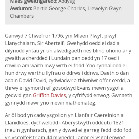
Maes gweithgaredd:
Addysg
Awduron:
Bertie George Charles, Llewelyn Gwyn
Chambers
Ganwyd 7 Chwefror 1796, ym Mlaen Plwyf, plwyf
Llanychaiarn, Sir Aberteifi. Gwehydd oedd ei dad a
dilynodd yntau yr un alwedigaeth nes blino ohono ar y
gwaith a cherdded i Lundain pan oedd yn 17 oed i
chwilio am waith mwy wrth ei fodd. Yno cynhaliodd ei
hun drwy werthu llyfrau o ddrws i ddrws. Daeth o dan
adain David David, cydwladwr a thiwniwr offer cerdd, a
thrwy ei gymorth ef gosodwyd Evans mewn ysgol a
gedwid gan
Griffith Davies
, y cyfrifydd enwog. Gwnaeth
gynnydd mawr yno mewn mathemateg.
Ar ôl bod yn cadw ysgolion yn Llanfair Caereinion a
Llanidloes, dychwelodd i Aberystwyth oddeutu 1821
(neu'n gynharach, gan y dywed ei garreg fedd iddo fod
yn ysgolfeistr am 44 mlynedd) i agor ei ysgol enwog, '