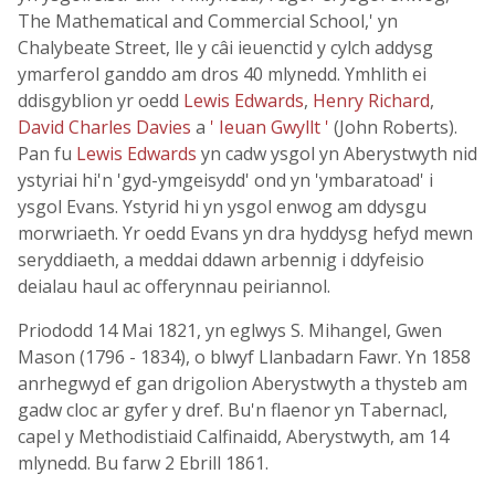
The Mathematical and Commercial School,' yn
Chalybeate Street, lle y câi ieuenctid y cylch addysg
ymarferol ganddo am dros 40 mlynedd. Ymhlith ei
ddisgyblion yr oedd
Lewis Edwards
,
Henry Richard
,
David Charles Davies
a
' Ieuan Gwyllt '
(John Roberts).
Pan fu
Lewis Edwards
yn cadw ysgol yn Aberystwyth nid
ystyriai hi'n 'gyd-ymgeisydd' ond yn 'ymbaratoad' i
ysgol Evans. Ystyrid hi yn ysgol enwog am ddysgu
morwriaeth. Yr oedd Evans yn dra hyddysg hefyd mewn
seryddiaeth, a meddai ddawn arbennig i ddyfeisio
deialau haul ac offerynnau peiriannol.
Priododd 14 Mai 1821, yn eglwys S. Mihangel, Gwen
Mason (1796 - 1834), o blwyf Llanbadarn Fawr. Yn 1858
anrhegwyd ef gan drigolion Aberystwyth a thysteb am
gadw cloc ar gyfer y dref. Bu'n flaenor yn Tabernacl,
capel y Methodistiaid Calfinaidd, Aberystwyth, am 14
mlynedd. Bu farw 2 Ebrill 1861.