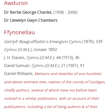
Awduron
Dr Bertie George Charles
, (1908 - 2000)
Dr Llewelyn Gwyn Chambers
Ffynonellau
Geirlyfr Bywgraffiadol o Enwogion Cymru
(1870), 339
Cymru (O.M.E.)
, Ionawr 1892
J. H. Davies,
Cymru (O.M.E.)
, 44 (1913), 45
David Samuel,
Cymru (O.M.E.)
, 21 (1901), 91
Daniel Williams,
Memoirs and sketches of one hundred-
and-eleven eminent men, natives of the county of Cardigan,
chiefly authors, several of whom have not before been
noticed in a similar publication, with an account of their
publications, including a list of living authors & of their