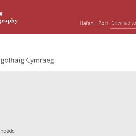
Hafan
Pori
ysgolhaig Cymraeg
ithoedd