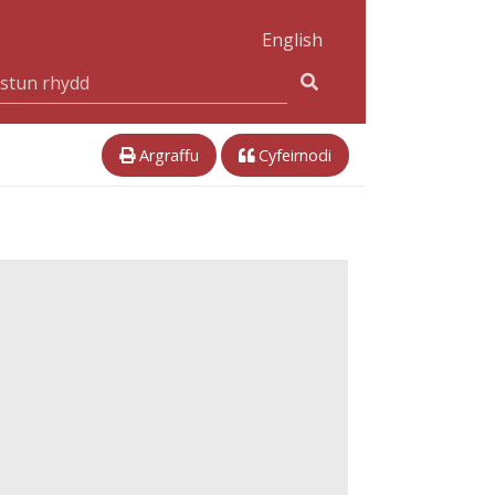
English
Argraffu
Cyfeirnodi