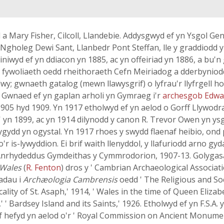
 Mary Fisher, Cilcoll, Llandebie. Addysgwyd ef yn Ysgol Ge
Ngholeg Dewi Sant, Llanbedr Pont Steffan, lle y graddiodd yn 
niwyd ef yn ddiacon yn 1885, ac yn offeiriad yn 1886, a bu'
g fywoliaeth oedd rheithoraeth Cefn Meiriadog a dderbyniodd
anelwy; gwnaeth gatalog (mewn llawysgrif) o lyfrau'r llyfrgel
. Gwnaed ef yn gaplan arholi yn Gymraeg i'r
archesgob Edw
5 hyd 1909. Yn 1917 etholwyd ef yn aelod o Gorff Llywod
' yn 1899, ac yn 1914 dilynodd y canon R. Trevor Owen yn ys
ygydd yn ogystal. Yn 1917 rhoes y swydd flaenaf heibio, on
'r is-lywyddion. Ei brif waith llenyddol, y llafuriodd arno gy
Anrhydeddus Gymdeithas y Cymmrodorion, 1907-13. Golygasai
 Wales
(
R. Fenton
) dros y ' Cambrian Archaeological Associati
iadau i
Archæologia Cambrensis
oedd ' The Religious and Soc
ality of St. Asaph,' 1914, ' Wales in the time of Queen Eliza
,' ' Bardsey Island and its Saints,' 1926. Etholwyd ef yn F.S.A.
 hefyd yn aelod o'r ' Royal Commission on Ancient Monume