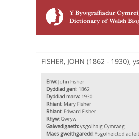
FISHER, JOHN (1862 - 1930), 
Enw:
John Fisher
Dyddiad geni:
1862
Dyddiad marw:
1930
Rhiant:
Mary Fisher
Rhiant:
Edward Fisher
Rhyw:
Gwryw
Galwedigaeth:
ysgolhaig Cymraeg
Maes gweithgaredd:
Ysgolheictod ac Ie