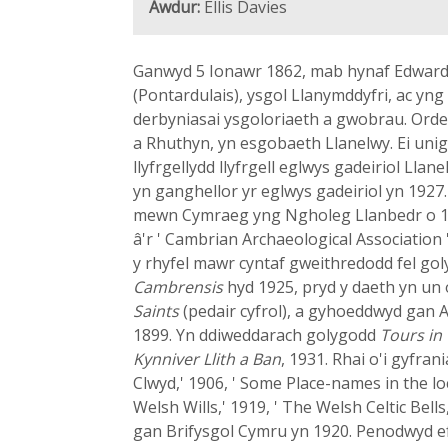
Awdur:
Ellis Davies
Ganwyd 5 Ionawr 1862, mab hynaf Edward a
(Pontardulais), ysgol Llanymddyfri, ac yng 
derbyniasai ysgoloriaeth a gwobrau. Ordei
a Rhuthyn, yn esgobaeth Llanelwy. Ei uni
llyfrgellydd llyfrgell eglwys gadeiriol Ll
yn ganghellor yr eglwys gadeiriol yn 1927
mewn Cymraeg yng Ngholeg Llanbedr o 190
â'r ' Cambrian Archaeological Association 
y rhyfel mawr cyntaf gweithredodd fel gol
Cambrensis
hyd 1925, pryd y daeth yn un o
Saints
(pedair cyfrol), a gyhoeddwyd gan 
1899. Yn ddiweddarach golygodd
Tours in
Kynniver Llith a Ban
, 1931. Rhai o'i gyfran
Clwyd,' 1906, ' Some Place-names in the loc
Welsh Wills,' 1919, ' The Welsh Celtic Bells
gan Brifysgol Cymru yn 1920. Penodwyd ef