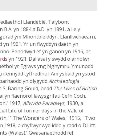
nedlaethol Llandebie, Talybont
B.A. yn 1884 a B.D. yn 1891, a lle y
n gurad ym Mhontbleiddyn, Llanllwchaearn,
 yn 1901. Yr un flwyddyn daeth yn
l honno. Penodwyd ef yn ganon yn 1916, ac
ards
yn 1921. Daliasai y swydd o arholwr
raethol yr Eglwys yng Nghymru. Ymunodd
grifennydd cyffredinol. Am ysbaid yn ystod
d parhaodd yn olygydd
Archaeologia
da S. Baring Gould, oedd
The Lives of British
 yn flaenorol lawysgrifau Cefn Coch,
on,' 1917,
Allwydd Paradwys
, 1930, a
ial Life of former days in the Vale of
beth,' ' The Wonders of Wales,' 1915, ' Two
 yn 1918, a chyflwynwyd iddo y radd o D.Litt.
nts (Wales).' Gwasanaethodd fel