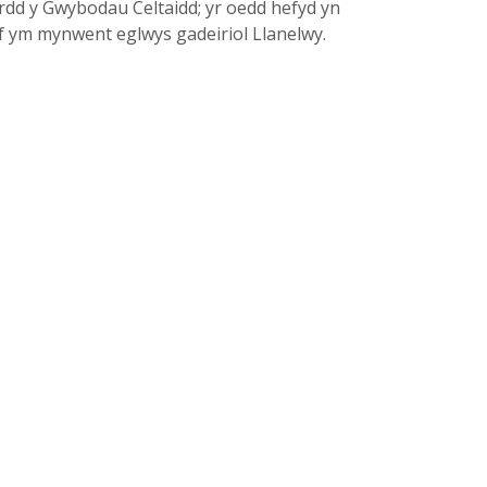
wrdd y Gwybodau Celtaidd; yr oedd hefyd yn
ef ym mynwent eglwys gadeiriol Llanelwy.