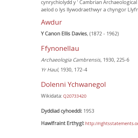
cynrychiolydd y ' Cambrian Archaeological
aelod o lys llywodraethwyr a chyngor Llyf
Awdur
Y Canon Ellis Davies
, (1872 - 1962)
Ffynonellau
Archaeologia Cambrensis
, 1930, 225-6
Yr Haul
, 1930, 172-4
Dolenni Ychwanegol
Wikidata:
Q20733420
Dyddiad cyhoeddi:
1953
Hawlfraint Erthygl:
http://rightsstatements.