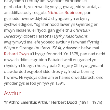
newyddion i Douay am lwyddiant eithriadol ei
genhadaeth, yn enwedig ymysg gwragedd yr ardal, ac
am ddiflastod yr esgob,
Nicholas Robinson
, pan
geisiodd hwnnw ddyfod â chyngaws yn erbyn y
dychweledigion. Ysgrifennodd lawer yn Gymraeg er
mwyn lledaenu ei ffydd, gan gyfieithu
Christian
Directory
Robert Parsons (
Llyfr y Resolusion
);
awgrymwyd mai efe ydoedd awdur y farwnad ffyrnig i
Wilym o Orange (bu farw 1584), y dywedir hefyd mai
Richard Gwyn
a'i hysgrifennodd. Yn 1578, pan nad oedd
mwyach ddim esgobion Pabaidd wedi eu gadael yn
rhydd yn Lloegr, rhoes y pab Gregory XIII ryw gymaint
o awdurdod esgobol iddo dros y cyfnod arbennig
hwnnw. Ni wyddys ddim am ei hanes diweddarach, ond
ymddengys ei fod yn fyw yn 1591.
Awdur
Yr Athro Emeritus Arthur Herbert Dodd
, (1891 - 1975)