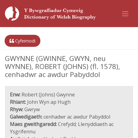
Cyfeirnodi
GWYNNE (GWINNE, GWYN, neu
WYNNE), ROBERT (JOHNS) (fl. 1578),
cenhadwr ac awdur Pabyddol
Enw:
Robert (Johns) Gwynne
Rhiant:
John Wyn ap Hugh
Rhyw:
Gwryw
Galwedigaeth:
cenhadwr ac awdur Pabyddol
Maes gweithgaredd:
Crefydd; Llenyddiaeth ac
Ysgrifennu