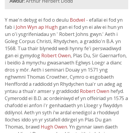
Awdur:
Arthur Herbert Dodd
Y mae'n debyg ei fod o deulu
Bodvel
- efallai ei fod yn
fab i
John Wyn ap Hugh
gan ei fod yn ei alw ei hun yn
un o'i ysgrifeniadau yn ' Robert Johns gwyn.' Aeth i
Goleg Corpus Christi, Rhydychen, a graddio'n B.A. yn
1568. Tua thair blynedd wedi hynny fe'i perswadiwyd
gan ei gymydog
Robert Owen
, Plas Du, Sir Gaernarfon,
i beidio â mynychu gwasanaeth Eglwys Loegr a dianc
dros y môr. Aeth i seminari Douay yn 1571 yng
nghwmni Thomas Crowther, Cymro o esgobaeth
Henffordd a raddiodd yn Rhydychen tua'r un adeg ag
yntau a thua'r amser y graddiodd
Robert Owen
hefyd.
Cymerodd ei B.D. ac ordeiniwyd ef yn offeiriad yn 1575 a
chafodd ei anfon i'r genhadaeth yn Lloegr y flwyddyn
ddilynol. Aeth yn syth i'w ardal enedigol a rhoddwyd
lloches iddo yn yr ystafell ddirgel yn Plas Du gan
Thomas, brawd
Hugh Owen
. Yn gynnar iawn daeth