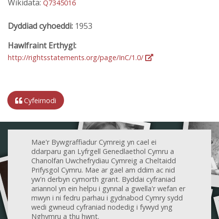
Wikidata:
Q7345016
Dyddiad cyhoeddi:
1953
Hawlfraint Erthygl:
http://rightsstatements.org/page/InC/1.0/
Cyfeirnodi
Mae'r Bywgraffiadur Cymreig yn cael ei
ddarparu gan Lyfrgell Genedlaethol Cymru a
Chanolfan Uwchefrydiau Cymreig a Cheltaidd
Prifysgol Cymru. Mae ar gael am ddim ac nid
yw'n derbyn cymorth grant. Byddai cyfraniad
ariannol yn ein helpu i gynnal a gwella'r wefan er
mwyn i ni fedru parhau i gydnabod Cymry sydd
wedi gwneud cyfraniad nodedig i fywyd yng
Nghymru a thu hwnt.