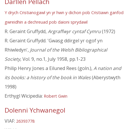
Darllen Pellach
Y drych Cristianogawl yn yr hwn y dichon pob Cristiawn ganfod
gwreidhin a dechreuad pob daioni sprydawl
R. Geraint Gruffydd,
Argraffwyr cyntaf Cymru
(1972)
R. Geraint Gruffydd. 'Gwasg ddirgel yr ogof yn
Rhiwledyn',
Journal of the Welsh Bibliographical
Society
, Vol. 9, no.1, July 1958, pp.1-23
Philip Henry Jones a Eiluned Rees (goln.),
A nation and
its books: a history of the book in Wales
(Aberystwyth
1998)
Erthygl Wicipedia:
Robert Gwin
Dolenni Ychwanegol
VIAF:
26393778