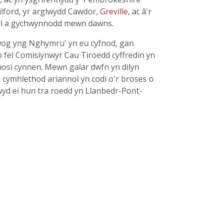
ilford, yr arglwydd Cawdor,
Greville
, ac â'r
ryl a gychwynnodd mewn dawns.
wog yng Nghymru' yn eu cyfnod, gan
o fel Comisiynwyr Cau Tiroedd cyffredin yn
hosi cynnen. Mewn galar dwfn yn dilyn
 cymhlethod ariannol yn codi o'r broses o
yd ei hun tra roedd yn Llanbedr-Pont-