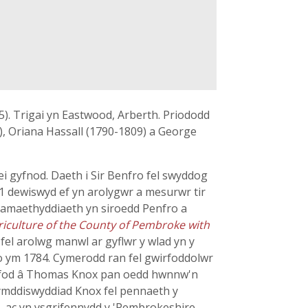
5). Trigai yn Eastwood, Arberth. Priododd
9), Oriana Hassall (1790-1809) a George
 gyfnod. Daeth i Sir Benfro fel swyddog
791 dewiswyd ef yn arolygwr a mesurwr tir
 amaethyddiaeth yn siroedd Penfro a
riculture of the County of Pembroke with
fel arolwg manwl ar gyflwr y wlad yn y
o ym 1784. Cymerodd ran fel gwirfoddolwr
farfod â Thomas Knox pan oedd hwnnw'n
i ymddiswyddiad Knox fel pennaeth y
l, ac yn ysgrifennydd y 'Pembrokeshire