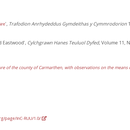
',
Trafodion Anrhydeddus Gymdeithas y Cymmrodorion
1
ire
nd Eastwood',
Cylchgrawn Hanes Teuluol Dyfed
, Volume 11, N
ture of the county of Carmarthen, with observations on the means 
org/page/InC-RUU/1.0/