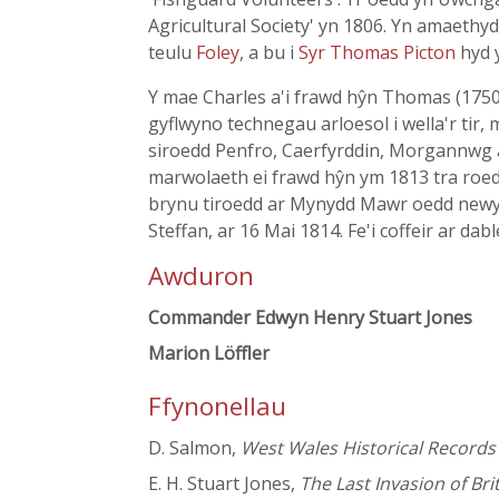
Agricultural Society' yn 1806. Yn amaethy
teulu
Foley
, a bu i
Syr Thomas Picton
hyd 
Y mae Charles a'i frawd hŷn Thomas (175
gyflwyno technegau arloesol i wella'r tir
siroedd Penfro, Caerfyrddin, Morgannwg a
marwolaeth ei frawd hŷn ym 1813 tra roed
brynu tiroedd ar Mynydd Mawr oedd newyd
Steffan, ar 16 Mai 1814. Fe'i coffeir ar da
Awduron
Commander Edwyn Henry Stuart Jones
Marion Löffler
Ffynonellau
D. Salmon,
West Wales Historical Records
E. H. Stuart Jones,
The Last Invasion of Bri