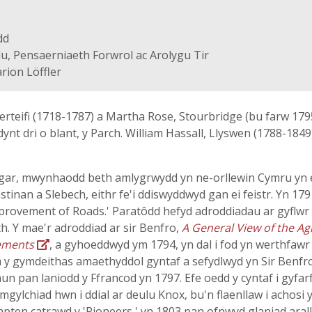
dd
u, Pensaerniaeth Forwrol ac Arolygu Tir
rion Löffler
berteifi (1718-1787) a Martha Rose, Stourbridge (bu farw 179
dynt dri o blant, y Parch. William Hassall, Llyswen (1788-184
gar, mwynhaodd beth amlygrwydd yn ne-orllewin Cymru yn ei
stinan a Slebech, eithr fe'i ddiswyddwyd gan ei feistr. Yn 1
mprovement of Roads.' Paratôdd hefyd adroddiadau ar gyflwr
. Y mae'r adroddiad ar sir Benfro,
A General View of the Ag
vements
, a gyhoeddwyd ym 1794, yn dal i fod yn werthfawr 
m y gymdeithas amaethyddol gyntaf a sefydlwyd yn Sir Benfr
un pan laniodd y Ffrancod yn 1797. Efe oedd y cyntaf i gy
amgylchiad hwn i ddial ar deulu Knox, bu'n flaenllaw i achos
pten catrawd y 'Pioneers ' yn 1803 pan ofnwyd glaniad aral