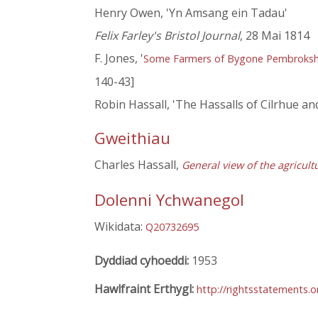
Henry Owen, 'Yn Amsang ein Tadau'
Felix Farley's Bristol Journal
, 28 Mai 1814
F. Jones, '
Some Farmers of Bygone Pembroksh
140-43]
Robin Hassall, 'The Hassalls of Cilrhue a
Gweithiau
Charles Hassall,
General view of the agricul
Dolenni Ychwanegol
Wikidata:
Q20732695
Dyddiad cyhoeddi:
1953
Hawlfraint Erthygl:
http://rightsstatements.