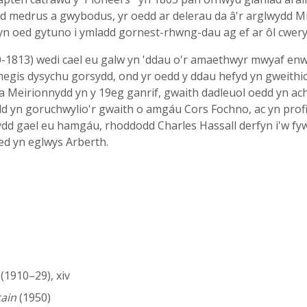
dd medrus a gwybodus, yr oedd ar delerau da â'r arglwydd M
yn oed gytuno i ymladd gornest-rhwng-dau ag ef ar ôl cwe
0-1813) wedi cael eu galw yn 'ddau o'r amaethwyr mwyaf en
, megis dysychu gorsydd, ond yr oedd y ddau hefyd yn gweithi
 Meirionnydd yn y 19eg ganrif, gwaith dadleuol oedd yn ac
d yn goruchwylio'r gwaith o amgáu Cors Fochno, ac yn profi
d gael eu hamgáu, rhoddodd Charles Hassall derfyn i'w fyw
bled yn eglwys Arberth.
(1910–29), xiv
tain
(1950)