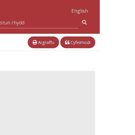
English
Argraffu
Cyfeirnodi