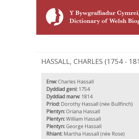
HASSALL, CHARLES (1754 - 1814
Enw:
Charles Hassall
Dyddiad geni:
1754
Dyddiad marw:
1814
Priod:
Dorothy Hassall (née Bullfinch)
Plentyn:
Oriana Hassall
Plentyn:
William Hassall
Plentyn:
George Hassall
Rhiant:
Martha Hassall (née Rose)