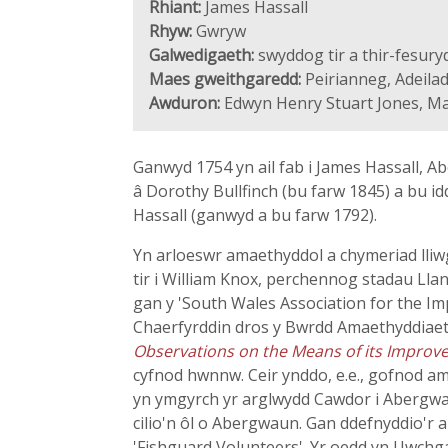
Rhiant:
James Hassall
Rhyw:
Gwryw
Galwedigaeth:
swyddog tir a thir-fesury
Maes gweithgaredd:
Peirianneg, Adeilad
Awduron:
Edwyn Henry Stuart Jones, Ma
Ganwyd 1754 yn ail fab i James Hassall, A
â Dorothy Bullfinch (bu farw 1845) a bu id
Hassall (ganwyd a bu farw 1792).
Yn arloeswr amaethyddol a chymeriad lliw
tir i William Knox, perchennog stadau Llan
gan y 'South Wales Association for the I
Chaerfyrddin dros y Bwrdd Amaethyddiaeth
Observations on the Means of its Impro
cyfnod hwnnw. Ceir ynddo, e.e., gofnod a
yn ymgyrch yr arglwydd Cawdor i Abergwa
cilio'n ôl o Abergwaun. Gan ddefnyddio'r 
'Fishguard Volunteers'. Yr oedd yn Uwchga