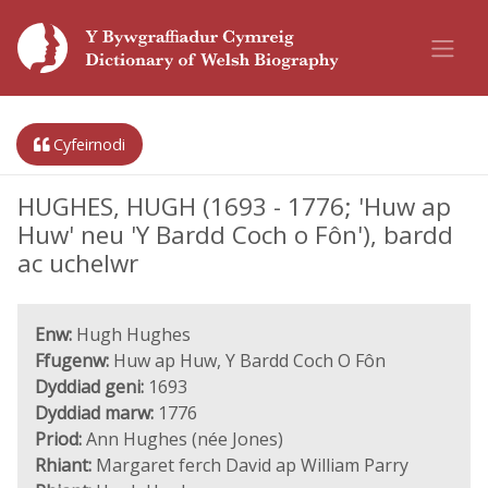
Cyfeirnodi
HUGHES, HUGH (1693 - 1776; 'Huw ap
Huw' neu 'Y Bardd Coch o Fôn'), bardd
ac uchelwr
Enw:
Hugh Hughes
Ffugenw:
Huw ap Huw, Y Bardd Coch O Fôn
Dyddiad geni:
1693
Dyddiad marw:
1776
Priod:
Ann Hughes (née Jones)
Rhiant:
Margaret ferch David ap William Parry