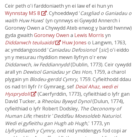
Ceir peth o'i farddoniaeth yn ei law ef ei hun yn
Wynnstay MS 8
. Cyhoeddwyd '
Casgliad o Ganiadau o
waith Huw Huws
' (yn cynnwys ei Gywydd Annerch i
Goronwy Owen a Chywydd Ateb enwog y bardd hwnnw)
gyda gwaith
Goronwy Owen
a
Lewis Morris
yn
Diddanwch teuluaidd
Huw Jones
o Langwm, 1763,
ac ymddangosodd '
Caniadau Defosionol
' [
sic
] o'i eiddo
yn y mesurau rhyddion mewn llyfryn o'r enw
Diddanwch, iw Feddiannydd
(Dublin, 1773). Ceir cywydd
arall yn
Dewisol Ganiadau yr Oes Hon
, 1759, a charol
plygain yn
Blodeu-gerdd Cymry
, 1759. Cyfieithodd ddau
os nad tri llyfr i'r Gymraeg, sef
Deial Ahaz, wedi ei
Hysprydoli
(Caerfyrddin, 1773), cyfieithiad o lyfr gan
David Tucker, a
Rheolau Bywyd Dynol
(Dulun, 1774),
cyfieithiad o lyfr Robert Dodsley,
The Oeconomy of
Human Life
; rhestrir '
Deddfau Moesoldeb Naturiol.
Wedi ei gyfieithu gan Hugh ab Hugh
,' 1773, yn
Llyfryddiaeth y Cymry
, ond nid ymddengys fod copi ar