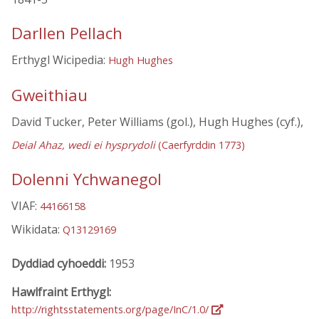
Darllen Pellach
Erthygl Wicipedia:
Hugh Hughes
Gweithiau
David Tucker, Peter Williams (gol.), Hugh Hughes (cyf.),
Deial Ahaz, wedi ei hysprydoli
(Caerfyrddin 1773)
Dolenni Ychwanegol
VIAF:
44166158
Wikidata:
Q13129169
Dyddiad cyhoeddi:
1953
Hawlfraint Erthygl:
http://rightsstatements.org/page/InC/1.0/