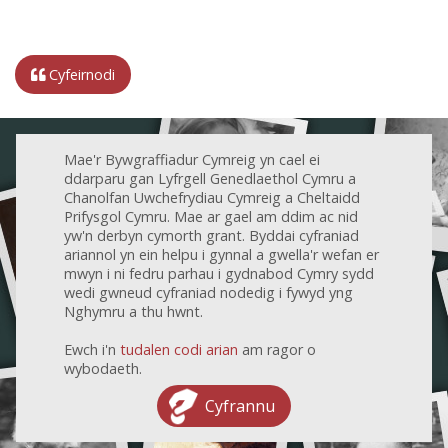
Cyfeirnodi
Mae'r Bywgraffiadur Cymreig yn cael ei
ddarparu gan Lyfrgell Genedlaethol Cymru a
Chanolfan Uwchefrydiau Cymreig a Cheltaidd
Prifysgol Cymru. Mae ar gael am ddim ac nid
yw'n derbyn cymorth grant. Byddai cyfraniad
ariannol yn ein helpu i gynnal a gwella'r wefan er
mwyn i ni fedru parhau i gydnabod Cymry sydd
wedi gwneud cyfraniad nodedig i fywyd yng
Nghymru a thu hwnt.
Ewch i'n
tudalen codi arian
am ragor o
wybodaeth.
Cyfrannu