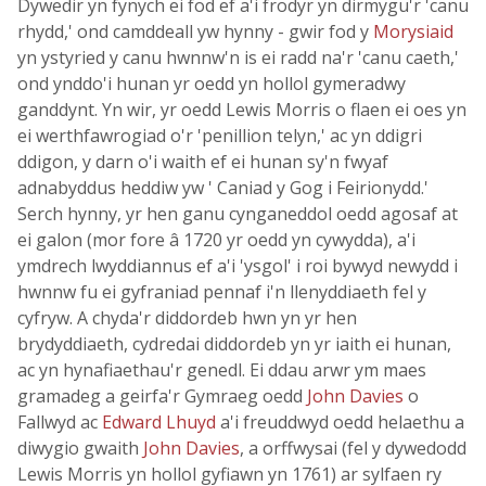
Dywedir yn fynych ei fod ef a'i frodyr yn dirmygu'r 'canu
rhydd,' ond camddeall yw hynny - gwir fod y
Morysiaid
yn ystyried y canu hwnnw'n is ei radd na'r 'canu caeth,'
ond ynddo'i hunan yr oedd yn hollol gymeradwy
ganddynt. Yn wir, yr oedd Lewis Morris o flaen ei oes yn
ei werthfawrogiad o'r 'penillion telyn,' ac yn ddigri
ddigon, y darn o'i waith ef ei hunan sy'n fwyaf
adnabyddus heddiw yw ' Caniad y Gog i Feirionydd.'
Serch hynny, yr hen ganu cynganeddol oedd agosaf at
ei galon (mor fore â 1720 yr oedd yn cywydda), a'i
ymdrech lwyddiannus ef a'i 'ysgol' i roi bywyd newydd i
hwnnw fu ei gyfraniad pennaf i'n llenyddiaeth fel y
cyfryw. A chyda'r diddordeb hwn yn yr hen
brydyddiaeth, cydredai diddordeb yn yr iaith ei hunan,
ac yn hynafiaethau'r genedl. Ei ddau arwr ym maes
gramadeg a geirfa'r Gymraeg oedd
John Davies
o
Fallwyd ac
Edward Lhuyd
a'i freuddwyd oedd helaethu a
diwygio gwaith
John Davies
, a orffwysai (fel y dywedodd
Lewis Morris yn hollol gyfiawn yn 1761) ar sylfaen ry