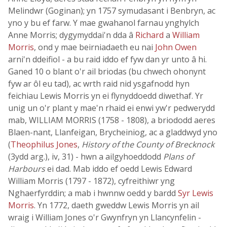
Melindwr (Goginan); yn 1757 symudasant i Benbryn, ac
yno y bu ef farw. Y mae gwahanol farnau ynghylch
Anne Morris; dygymyddai'n dda â
Richard
a
William
Morris
, ond y mae beirniadaeth eu nai
John Owen
arni'n ddeifiol - a bu raid iddo ef fyw dan yr unto â hi.
Ganed 10 o blant o'r ail briodas (bu chwech ohonynt
fyw ar ôl eu tad), ac wrth raid nid ysgafnodd hyn
feichiau Lewis Morris yn ei flynyddoedd diwethaf. Yr
unig un o'r plant y mae'n rhaid ei enwi yw'r pedwerydd
mab, WILLIAM MORRIS (1758 - 1808), a briododd aeres
Blaen-nant, Llanfeigan, Brycheiniog, ac a gladdwyd yno
(
Theophilus Jones
,
History of the County of Brecknock
(3ydd arg.), iv, 31) - hwn a ailgyhoeddodd
Plans of
Harbours
ei dad. Mab iddo ef oedd Lewis Edward
William Morris (1797 - 1872), cyfreithiwr yng
Nghaerfyrddin; a mab i hwnnw oedd y bardd
Syr Lewis
Morris
. Yn 1772, daeth gweddw Lewis Morris yn ail
wraig i William Jones o'r Gwynfryn yn Llancynfelin -