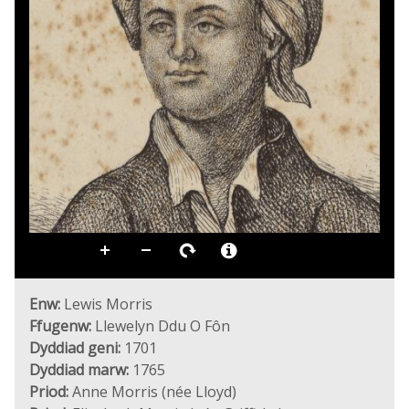
Enw:
Lewis Morris
Ffugenw:
Llewelyn Ddu O Fôn
Dyddiad geni:
1701
Dyddiad marw:
1765
Priod:
Anne Morris (née Lloyd)