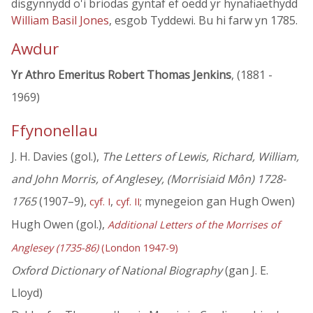
disgynnydd o'i briodas gyntaf ef oedd yr hynafiaethydd
William Basil Jones
, esgob Tyddewi. Bu hi farw yn 1785.
Awdur
Yr Athro Emeritus Robert Thomas Jenkins
, (1881 -
1969)
Ffynonellau
J. H. Davies (gol.),
The Letters of Lewis, Richard, William,
and John Morris, of Anglesey, (Morrisiaid Môn) 1728-
1765
(1907–9),
,
; mynegeion gan Hugh Owen)
cyf. I
cyf. II
Hugh Owen (gol.),
Additional Letters of the Morrises of
Anglesey (1735-86)
(London 1947-9)
Oxford Dictionary of National Biography
(gan J. E.
Lloyd)