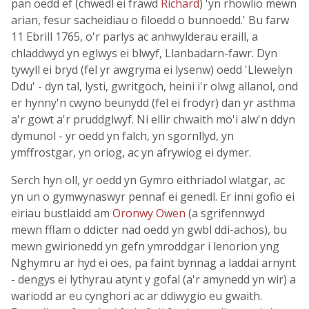
pan oedd ef (chwedl ei frawd
Richard
) 'yn rhowlio mewn
arian, fesur sacheidiau o filoedd o bunnoedd.' Bu farw
11 Ebrill 1765, o'r parlys ac anhwylderau eraill, a
chladdwyd yn eglwys ei blwyf, Llanbadarn-fawr. Dyn
tywyll ei bryd (fel yr awgryma ei lysenw) oedd 'Llewelyn
Ddu' - dyn tal, lysti, gwritgoch, heini i'r olwg allanol, ond
er hynny'n cwyno beunydd (fel ei frodyr) dan yr asthma
a'r gowt a'r pruddglwyf. Ni ellir chwaith mo'i alw'n ddyn
dymunol - yr oedd yn falch, yn sgornllyd, yn
ymffrostgar, yn oriog, ac yn afrywiog ei dymer.
Serch hyn oll, yr oedd yn Gymro eithriadol wlatgar, ac
yn un o gymwynaswyr pennaf ei genedl. Er inni gofio ei
eiriau bustlaidd am
Oronwy Owen
(a sgrifennwyd
mewn fflam o ddicter nad oedd yn gwbl ddi-achos), bu
mewn gwirionedd yn gefn ymroddgar i lenorion yng
Nghymru ar hyd ei oes, pa faint bynnag a laddai arnynt
- dengys ei lythyrau atynt y gofal (a'r amynedd yn wir) a
wariodd ar eu cynghori ac ar ddiwygio eu gwaith.