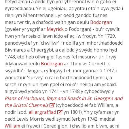
hefyd amau a oedd hyn yn llythrennol wir, o gofio ei
gyraeddiadau. Yn ei ugeiniau, ac yntau eto'n byw gyda'i
rieni ym Mhentrerianell, yr oedd ganddo fusnes
mesurwr tir, a chafodd waith gan deulu
Bodorgan
(gweler yr ysgrif ar
Meyrick
o Fodorgan) - bu'r cyswllt
hwn yn fanteisiol iawn iddo ef ac i'w frodyr. Yn 1729,
penodwyd ef yn 'chwiliwr' i'r dollfa ym mhorthladdoedd
Biwmares a Chaergybi, a daliodd y swydd honno hyd
1743, eto heb ollwng ei fusnes fel mesurwr tir. Trwy
ddylanwad teulu
Bodorgan
ar Thomas Corbett, o
swyddfa'r llynges, cyflogwyd ef, mor gynnar â 1737, i
wneuthur 'survey' o rai o borthladdoedd Cymru, a
serch i'r cynllun hwn gael ei roi o'r neilltu am ysbaid,
ailgydiwyd ynddo yn 1741 - yn 1748 y cyhoeddwyd y
Plans of Harbours, Bays and Roads in St. George's and
the Bristol Channels
(cyhoeddodd ei fab William, a
nodir isod,
ail argraffiad
yn 1801). Yn y cyfamser yr
oedd Lewis Morris wedi symud (erbyn 1742, meddai
William
ei frawd) i Geredigion, i chwilio am blwm, ac ni