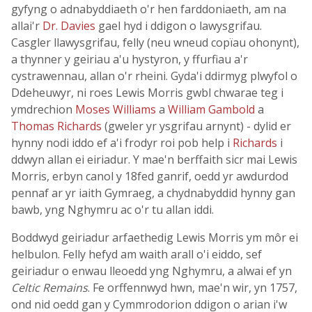
gyfyng o adnabyddiaeth o'r hen farddoniaeth, am na
allai'r
Dr. Davies
gael hyd i ddigon o lawysgrifau.
Casgler llawysgrifau, felly (neu wneud copïau ohonynt),
a thynner y geiriau a'u hystyron, y ffurfiau a'r
cystrawennau, allan o'r rheini. Gyda'i ddirmyg plwyfol o
Ddeheuwyr, ni roes Lewis Morris gwbl chwarae teg i
ymdrechion
Moses Williams
a
William Gambold
a
Thomas Richards
(gweler yr ysgrifau arnynt) - dylid er
hynny nodi iddo ef a'i frodyr roi pob help i
Richards
i
ddwyn allan ei eiriadur. Y mae'n berffaith sicr mai Lewis
Morris, erbyn canol y 18fed ganrif, oedd yr awdurdod
pennaf ar yr iaith Gymraeg, a chydnabyddid hynny gan
bawb, yng Nghymru ac o'r tu allan iddi.
Boddwyd geiriadur arfaethedig Lewis Morris ym môr ei
helbulon. Felly hefyd am waith arall o'i eiddo, sef
geiriadur o enwau lleoedd yng Nghymru, a alwai ef yn
Celtic Remains
. Fe orffennwyd hwn, mae'n wir, yn 1757,
ond nid oedd gan y Cymmrodorion ddigon o arian i'w