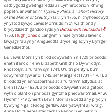
datblygodd gweithgareddau'r Cymmrodorion. Rhwng
popeth, ar wahân i'r
Tlysau
, y
Plans
, a'r
Short History
of the Manor of Creuthyn
[
sic
] yn 1756, ni chyhoeddwyd
yn ystod bywyd Lewis Morris ddim o'i waith ond y
brydyddiaeth ganddo sydd yn
Diddanwch teuluaidd
1763,
Hugh Jones
o Langwm. Y mae cyfrolau lawer o'i
lawysgrifau yn yr Amgueddfa Brydeinig ac yn y Llyfrgell
Genedlaethol.
Bu Lewis Morris yn briod ddwywaith. Yn 1729 priododd
eneth ifanc o'r enw Elizabeth Griffiths o Dy-wriddyn,
Rhoscolyn, a fu farw cyn 1741. O'u tri plentyn, bu'r
ddwy ferch fyw ar ôl 1745, sef Margaret (1731 - 1761), a
briododd yn annosbarthus ac a fu farw'n adfydus, ac
Ellen (1732 - 1823), a briododd ddwywaith ac a gafodd
wyth o blant o'i phriodas gyntaf a phedwar o'r ail. Ar 20
Hydref 1749 cymerth Lewis Morris (a oedd ar y pryd yn
byw yng Ngallt Fadog gerllaw Aberystwyth) ail wraig,
Anne Lloyd, aeres stad fechan Penbryn yn nyffryn