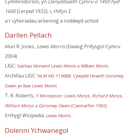
Cymmrodorion, yn
Llenyddiaeth Cymru o 1450 hyd
1600
(Lerpwl 1922), i, rhifyn 2
a'r cyfeiriadau arbennig a roddwyd uchod
Darllen Pellach
Alun R. Jones,
Lewis Morris
(Gwasg Prifysgol Cymru
2004)
LlGC:
Siartiau Morwrol Lewis Morris a William Morris
Archifau LlGC:
NLW MS 11568B: Cywydd Hiraeth Goronwy
Owen yn llaw Lewis Morris
T. R. Roberts,
Y Monwyson: Lewis Morys, Richard Morys,
William Morys a Goronwy Owen
(Caernarfon 1902)
Erthygl Wicipedia:
Lewis Morris
Dolenni Ychwanegol