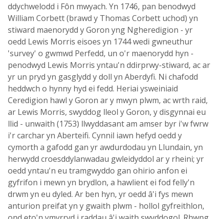
ddychwelodd i Fôn mwyach. Yn 1746, pan benodwyd
William Corbett (brawd y Thomas Corbett uchod) yn
stiward maenorydd y Goron yng Ngheredigion - yr
oedd Lewis Morris eisoes yn 1744 wedi gwneuthur
'survey' o gwmwd Perfedd, un o'r maenorydd hyn -
penodwyd Lewis Morris yntau'n ddirprwy-stiward, ac ar
yr un pryd yn gasglydd y doll yn Aberdyfi. Ni chafodd
heddwch o hynny hyd ei fedd. Heriai ysweiniaid
Ceredigion hawl y Goron ar y mwyn plwm, ac wrth raid,
ar Lewis Morris, swyddog lleol y Goron, y disgynnai eu
llid - unwaith (1753) llwyddasant am amser byr i'w fwrw
i'r carchar yn Aberteifi. Cynnil iawn hefyd oedd y
cymorth a gafodd gan yr awdurdodau yn Llundain, yn
herwydd croesddylanwadau gwleidyddol ar y rheini; yr
oedd yntau'n eu tramgwyddo gan ohirio anfon ei
gyfrifon i mewn yn brydlon, a hawlient ei fod felly'n
drwm yn eu dyled. Ar ben hyn, yr oedd â'i fys mewn
anturion preifat yn y gwaith plwm - hollol gyfreithlon,
ond eto'n ymyrryd i raddau â'i waith swyddogol. Rhwng