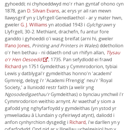
gyhoeddi; ni chyhoeddwyd mo'r rhan gyntaf ohono cyn
1878, gan
D. Silvan Evans
, ac erys yr ail ran mewn
llawysgrif yn y Llyfrgell Genedlaethol - ar y mater hwn,
gweler
G. J. Williams
yn atodiad 1943 i
Gylchgrawn
y
Llyfrgell, 30-2. Methiant, drachefn, fu antur fore
ganddo i gyhoeddi o'i wasg breifat (arni hi, gweler
Ifano Jones
,
Printing and Printers in Wales
) ddetholion
o'r hen bethau - ni ddaeth ond un rhifyn allan,
Tlysau
o'r Hen Oesoedd
, 1735. Pan sefydlodd ei frawd
Richard
yn 1751 Gymdeithas y Cymmrodorion, tybiai
Lewis y datblygai'r gymdeithas honno'n 'academi'
Gymreig, debyg i'r 'Academi Ffrengig' neu'r 'Royal
Society,' a lluniodd restr faith (a welir yng
Ngosodedigaethau'r
Gymdeithas) o bynciau ymchwil i'r
Cymmrodorion weithio arnynt. Ar waethaf y siom a
gafodd yng nghyfarfoydd y gymdeithas (yn ystod yr
ymweliadau â Llundain y cyfeiriwyd atynt), daliodd i
anfon cynhyrchion dysgedig i
Richard
, i'w darllen yn y
cyfarfodydd. Ond nid ar y llinellau uchelgeisiol hyn y