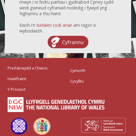
mwyn i ni fedru parhau i gydnabod Cymry sydd
wedi gwneud cyfraniad nodedig i fywyd yng
Nghymru a thu hwnt.
Ewch i'n
tudalen codi arian
am ragor o
wybodaeth.
Cyfrannu
Preifatrwydd a Chwcis
Cymorth
Hawlfraint
Cysylltu
Y Prosiect