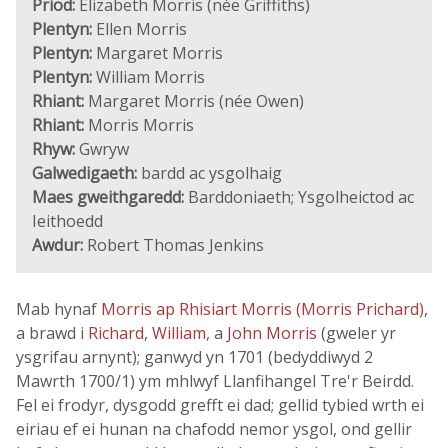
Priod:
Elizabeth Morris (née Griffiths)
Plentyn:
Ellen Morris
Plentyn:
Margaret Morris
Plentyn:
William Morris
Rhiant:
Margaret Morris (née Owen)
Rhiant:
Morris Morris
Rhyw:
Gwryw
Galwedigaeth:
bardd ac ysgolhaig
Maes gweithgaredd:
Barddoniaeth; Ysgolheictod ac
Ieithoedd
Awdur:
Robert Thomas Jenkins
Mab hynaf
Morris ap Rhisiart Morris (Morris Prichard)
,
a brawd i
Richard
,
William
, a
John Morris
(gweler yr
ysgrifau arnynt); ganwyd yn 1701 (bedyddiwyd 2
Mawrth 1700/1) ym mhlwyf Llanfihangel Tre'r Beirdd.
Fel ei frodyr, dysgodd grefft ei dad; gellid tybied wrth ei
eiriau ef ei hunan na chafodd nemor ysgol, ond gellir