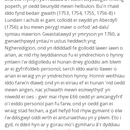
popeth, yr oedd beunydd mewn helbulon. Bu'n rhaid
iddo fynd bedair gwaith (1753, 1754, 1755, 1756-8) i
Lundain i achub ei gam; collodd ei swydd yn Aberdyfi
(1756); a bu mewn perygl mawr o orfod 'ad-dalu'
symiau mawrion. Gwastatawyd yr ymryson yn 1760, a
gwnaethpwyd yntau'n ustus heddwch yng
Ngheredigion, ond yn ddiddadl fe gollodd lawer iawn o
arian, ac nid rhy lwyddiannus fu ei ymdrechion o hynny
ymlaen i'w ddigolledu ei hunan drwy gloddio am blwm
ar ei gyfrifoldeb personol, serch iddo wario llawer o
arian ei wraig yn yr ymdrechion hynny. Honnir weithiau
iddo farw'n dlawd; ond yn ei eiriau ef ei hunan 'nid oedd
mewn angen, nac ychwaith mewn esmwythyd' yn
niwedd ei oes - gwir mai rhyw £66 oedd yr amcangyfrif
o'i eiddo personol pan fu farw, ond yr oedd gan ei
wraig stad fechan, a gall hefyd fod rhyw gymaint o elw
i'w ddisgwyl oddi wrth ei anturiaethau yn y plwm. Eto i
gyd, ni ddeil hyn ar y gorau mo'i gymharu â'r dyddiau