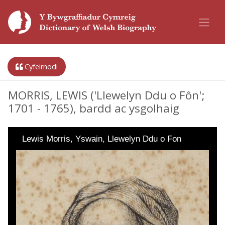
Cyfeirnodi
MORRIS, LEWIS ('Llewelyn Ddu o Fôn';
1701 - 1765), bardd ac ysgolhaig
Lewis Morris, Yswain, Llewelyn Ddu o Fon