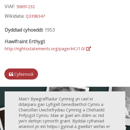
VIAF:
50691232
Wikidata:
Q3398347
Dyddiad cyhoeddi:
1953
Hawlfraint Erthygl:
http://rightsstatements.org/page/InC/1.0/
Cyfeirnodi
Mae'r Bywgraffiadur Cymreig yn cael ei
ddarparu gan Lyfrgell Genedlaethol Cymru a
Chanolfan Uwchefrydiau Cymreig a Cheltaidd
Prifysgol Cymru. Mae ar gael am ddim ac nid
yw'n derbyn cymorth grant. Byddai cyfraniad
ariannol yn ein helpu i gynnal a gwella'r wefan er