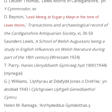
D. Lleufer Thomas, 'Lewis Morris in Cardiganshire,' yn
Y Cymmrodor
, xv
O. Beynon, '
Lead Mining at Esgair y Mwyn in the time of
,'
Transactions and archaeological record of
Lewis Morris
the Cardiganshire Antiquarian Society
, xi, 30-50
Saunders Lewis,
A School of Welsh Augustans being a
study in English influences on Welsh literature during
part of the 18th century
(Wrecsam 1924)
T. Parry,
Hanes Llenyddiaeth Gymraeg hyd 1900
(1944)
(mynegai)
G. J. Williams, 'Llythyrau at Ddafydd Jones o Drefriw,' yn
atodiad 1943 i
Cylchgrawn Llyfrgell Genedlaethol
Cymru
Helen M. Ramage, 'Anrhydeddus Gymdeithas y