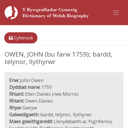
Cyfeirnodi
OWEN, JOHN (bu farw 1759); bardd,
telynor, llythyrwr
Enw:
John Owen
Dyddiad marw:
1759
Rhiant:
Ellen Davies (née Morris)
Rhiant:
Owen Davies
Rhyw:
Gwryw
Galwedigaeth:
bardd, telynor, llythyrwr
Maes gweithgaredd:
Llenyddiaeth ac Ysgrifennu;