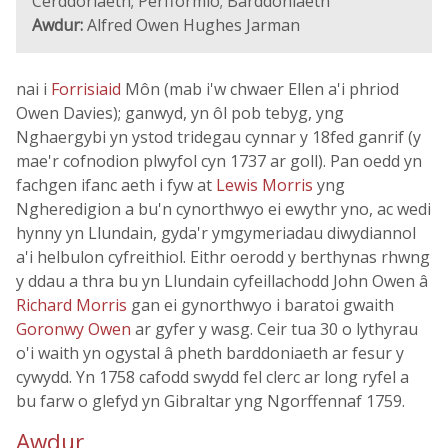
Cerddoriaeth; Perfformio; Barddoniaeth
Awdur:
Alfred Owen Hughes Jarman
nai i
Forrisiaid
Môn (mab i'w chwaer Ellen a'i phriod
Owen Davies); ganwyd, yn ôl pob tebyg, yng
Nghaergybi yn ystod tridegau cynnar y 18fed ganrif (y
mae'r cofnodion plwyfol cyn 1737 ar goll). Pan oedd yn
fachgen ifanc aeth i fyw at
Lewis Morris
yng
Ngheredigion a bu'n cynorthwyo ei ewythr yno, ac wedi
hynny yn Llundain, gyda'r ymgymeriadau diwydiannol
a'i helbulon cyfreithiol. Eithr oerodd y berthynas rhwng
y ddau a thra bu yn Llundain cyfeillachodd John Owen â
Richard Morris
gan ei gynorthwyo i baratoi gwaith
Goronwy Owen
ar gyfer y wasg. Ceir tua 30 o lythyrau
o'i waith yn ogystal â pheth barddoniaeth ar fesur y
cywydd. Yn 1758 cafodd swydd fel clerc ar long ryfel a
bu farw o glefyd yn Gibraltar yng Ngorffennaf 1759.
Awdur