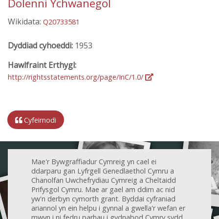
Dolenni Ychwanegol
Wikidata:
Q20733581
Dyddiad cyhoeddi:
1953
Hawlfraint Erthygl:
http://rightsstatements.org/page/InC/1.0/
Cyfeirnodi
Mae'r Bywgraffiadur Cymreig yn cael ei
ddarparu gan Lyfrgell Genedlaethol Cymru a
Chanolfan Uwchefrydiau Cymreig a Cheltaidd
Prifysgol Cymru. Mae ar gael am ddim ac nid
yw'n derbyn cymorth grant. Byddai cyfraniad
ariannol yn ein helpu i gynnal a gwella'r wefan er
mwyn i ni fedru parhau i gydnabod Cymry sydd