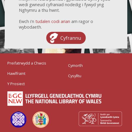
wedi gwneud cyfraniad nodedig i fywyd yng
Nghymru a thu hwnt.
Ewch i'n
tudalen codi arian
am ragor o
wybodaeth.
Cyfrannu
Preifatrwydd a Chwcis
Cymorth
Hawlfraint
Cysylltu
Y Prosiect