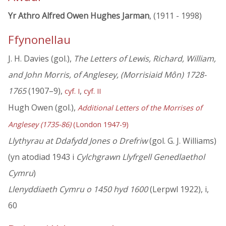
Yr Athro Alfred Owen Hughes Jarman
, (1911 - 1998)
Ffynonellau
J. H. Davies (gol.),
The Letters of Lewis, Richard, William,
and John Morris, of Anglesey, (Morrisiaid Môn) 1728-
1765
(1907–9),
,
cyf. I
cyf. II
Hugh Owen (gol.),
Additional Letters of the Morrises of
Anglesey (1735-86)
(London 1947-9)
Llythyrau at Ddafydd Jones o Drefriw
(gol. G. J. Williams)
(yn atodiad 1943 i
Cylchgrawn Llyfrgell Genedlaethol
Cymru
)
Llenyddiaeth Cymru o 1450 hyd 1600
(Lerpwl 1922), i,
60