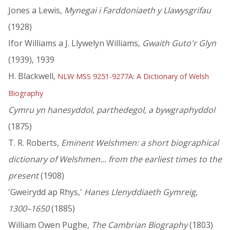
Jones a Lewis,
Mynegai i Farddoniaeth y Llawysgrifau
(1928)
Ifor Williams a J. Llywelyn Williams,
Gwaith Guto'r Glyn
(1939), 1939
H. Blackwell,
NLW MSS 9251-9277A: A Dictionary of Welsh
Biography
Cymru yn hanesyddol, parthedegol, a bywgraphyddol
(1875)
T. R. Roberts,
Eminent Welshmen: a short biographical
dictionary of Welshmen... from the earliest times to the
present
(1908)
'Gweirydd ap Rhys,'
Hanes Llenyddiaeth Gymreig,
1300–1650
(1885)
William Owen Pughe,
The Cambrian Biography
(1803)