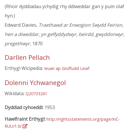
(Rhoir dyddiadau ychydig rhy ddiweddar gan y pum olaf
hyn.)
Edward Davies,
Traethawd ar Enwogion Swydd Feirion,
hen a diweddar, yn gelfyddydwyr, beirdd, gwyddonwyr,
pregethwyr
, 1870
Darllen Pellach
Erthygl Wicipedia:
Ieuan ap Gruffudd Leiaf
Dolenni Ychwanegol
Wikidata:
Q20733261
Dyddiad cyhoeddi:
1953
Hawlfraint Erthygl:
http://rightsstatements.org/page/InC-
RUU/1.0/