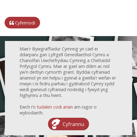
Cyfeirnodi
Mae'r Bywgraffiadur Cymreig yn cael ei
ddarparu gan Lyfrgell Genedlaethol Cymru a
Chanolfan Uwchefrydiau Cymreig a Cheltaidd
Prifysgol Cymru. Mae ar gael am ddim ac nid
yw'n derbyn cymorth grant. Byddai cyfraniad
ariannol yn ein helpu i gynnal a gwella'r wefan er
mwyn i ni fedru parhau i gydnabod Cymry sydd
wedi gwneud cyfraniad nodedig i fywyd yng
Nghymru a thu hwnt.
Ewch i'n
tudalen codi arian
am ragor o
wybodaeth.
Cyfrannu