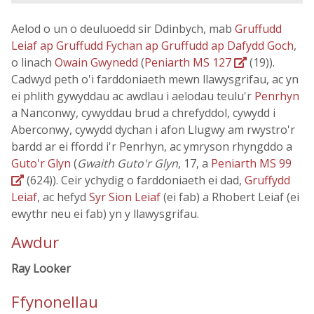
Aelod o un o deuluoedd sir Ddinbych, mab
Gruffudd
Leiaf ap Gruffudd Fychan ap Gruffudd ap Dafydd Goch
,
o linach
Owain Gwynedd
(
Peniarth MS 127
(19)).
Cadwyd peth o'i farddoniaeth mewn llawysgrifau, ac yn
ei phlith gywyddau ac awdlau i aelodau teulu'r
Penrhyn
a Nanconwy, cywyddau brud a chrefyddol, cywydd i
Aberconwy, cywydd dychan i afon Llugwy am rwystro'r
bardd ar ei ffordd i'r Penrhyn, ac ymryson rhyngddo a
Guto'r Glyn
(
Gwaith Guto'r Glyn
, 17, a
Peniarth MS 99
(624)). Ceir ychydig o farddoniaeth ei dad,
Gruffydd
Leiaf
, ac hefyd
Syr Sion Leiaf
(ei fab) a Rhobert Leiaf (ei
ewythr neu ei fab) yn y llawysgrifau.
Awdur
Ray Looker
Ffynonellau