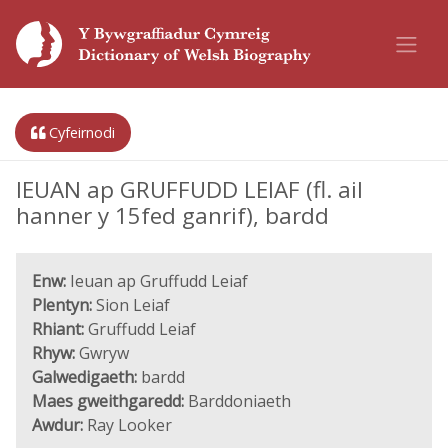
Cyfeirnodi
IEUAN ap GRUFFUDD LEIAF (fl. ail
hanner y 15fed ganrif), bardd
Enw:
Ieuan ap Gruffudd Leiaf
Plentyn:
Sion Leiaf
Rhiant:
Gruffudd Leiaf
Rhyw:
Gwryw
Galwedigaeth:
bardd
Maes gweithgaredd:
Barddoniaeth
Awdur:
Ray Looker