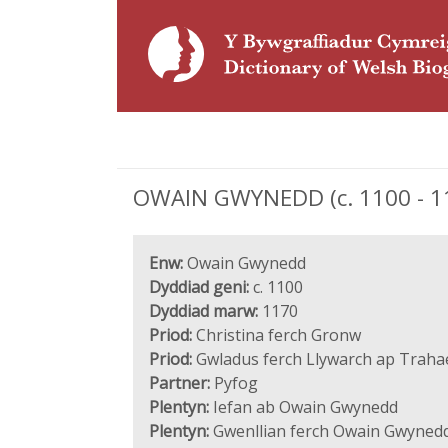
OWAIN GWYNEDD (c. 1100 - 1
Enw:
Owain Gwynedd
Dyddiad geni:
c. 1100
Dyddiad marw:
1170
Priod:
Christina ferch Gronw
Priod:
Gwladus ferch Llywarch ap Traha
Partner:
Pyfog
Plentyn:
Iefan ab Owain Gwynedd
Plentyn:
Gwenllian ferch Owain Gwyned