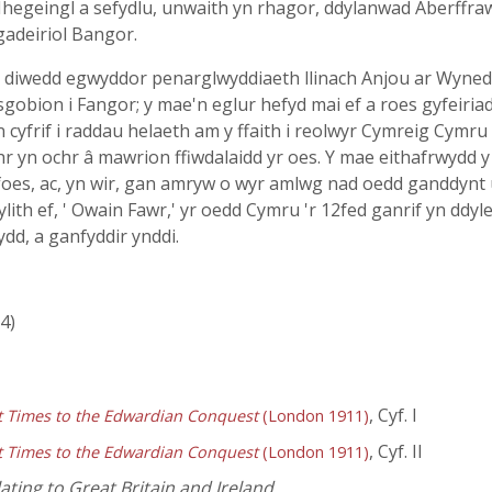
hegeingl a sefydlu, unwaith yn rhagor, ddylanwad Aberffraw
adeiriol Bangor.
iwedd egwyddor penarglwyddiaeth llinach Anjou ar Wynedd, nid
sgobion i Fangor; y mae'n eglur hefyd mai ef a roes gyfeiriad
 yn cyfrif i raddau helaeth am y ffaith i reolwyr Cymreig Cymr
chr yn ochr â mawrion ffiwdalaidd yr oes. Y mae eithafrwydd y
foes, ac, yn wir, gan amryw o wyr amlwg nad oedd ganddynt 
ylith ef, ' Owain Fawr,' yr oedd Cymru 'r 12fed ganrif yn ddy
ydd, a ganfyddir ynddi.
64)
, Cyf. I
st Times to the Edwardian Conquest
(London 1911)
, Cyf. II
st Times to the Edwardian Conquest
(London 1911)
ating to Great Britain and Ireland