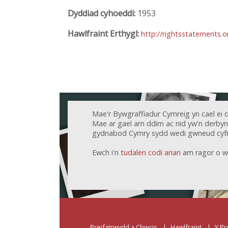
Dyddiad cyhoeddi:
1953
Hawlfraint Erthygl:
http://rightsstatements.
Mae'r Bywgraffiadur Cymreig yn cael ei 
Mae ar gael am ddim ac nid yw'n derbyn c
gydnabod Cymry sydd wedi gwneud cyfr
Ewch i'n
tudalen codi arian
am ragor o w
Preifatrwydd a Chwcis
Hawlfraint
Y Pr