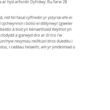
 ar hyd arfordir Dyfrdwy. Bu farw 28
 fel fasal cyffredin yr ystyriai efe ei
 cychwynnol i bolisi ei ddilynwyr (gweler
u beidio â bod yn benaethiaid llwythol yn
 clodydd a ganwyd dro ar ôl tro i'w
unrhyw resymau neilltuol dros dueddu i
ledus, i raddau helaeth, am yr ymdeimlad o