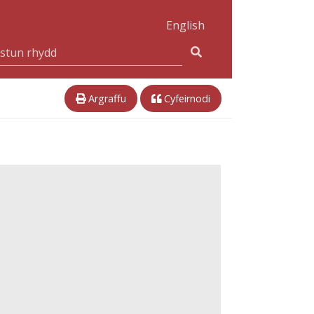
English
Argraffu
Cyfeirnodi