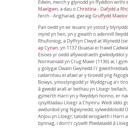
Edwin, merch y glynodd yn ffyddlon wrthi
Maelgwn
, a dau o
Christina
-
Dafydd
a
Rho
ferch - Angharad, gwraig
Gruffydd Maelor
Pan oedd yn wr ieuanc yn ystod y blynydd
mynd yn hen, yn y gwaith o adennill llwy
Rhufoniog, a Dyffryn Clwyd at Wynedd (sef 
ap Cynan
, yn 1137 (buasai ei frawd Cadwa
Eisoes yr oedd aflywodraeth gwleidyddol y
Normaniaid yn Crug Mawr (1136) ac i gym
y golygai Owain Gwynedd i'r gweithrediad
cadarnhau ei afael ar y tiroedd yng Ngogl
Bowys, ymostyngodd yr Wyddgrug a'r tiroe
â gwedd arall ar bethau yn Lloegr bellach,
gymerth Harri yn y flwyddyn honno, er na
cysylltiadau Lloegr a Chymru. Wedi iddo gol
awdurdod yng Ngwynedd, sylweddolodd Owa
Anjou yn Lloegr; talodd wrogaeth i Harri 
bynnag, i dorri'r cyswllt ffiwdalaidd â Ll