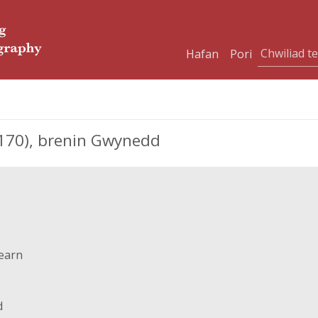
Hafan
Pori
170), brenin Gwynedd
earn
d