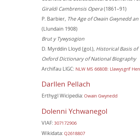
Giraldi Cambrensis Opera
(1861–91)
P. Barbier,
The Age of Owain Gwynedd an a
(Llundain 1908)
Brut y Tywysogion
D. Myrddin Lloyd (gol.),
Historical Basis o
Oxford Dictionary of National Biography
Archifau LlGC:
NLW MS 6680B: Llawysgrif He
Darllen Pellach
Erthygl Wicipedia:
Owain Gwynedd
Dolenni Ychwanegol
VIAF:
307172906
Wikidata:
Q2618807