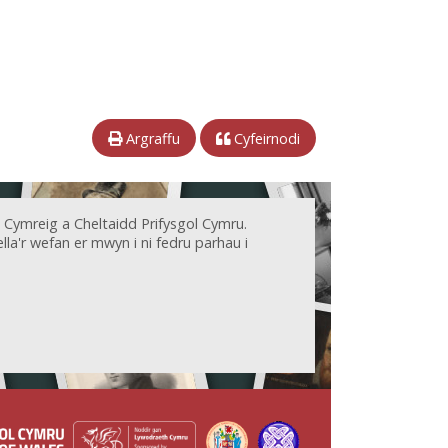
Argraffu
Cyfeirnodi
 Cymreig a Cheltaidd Prifysgol Cymru.
la'r wefan er mwyn i ni fedru parhau i