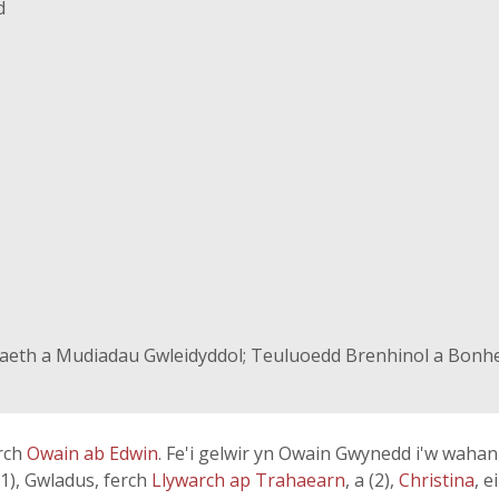
d
iaeth a Mudiadau Gwleidyddol; Teuluoedd Brenhinol a Bonh
erch
Owain ab Edwin
. Fe'i gelwir yn Owain Gwynedd i'w waha
(1), Gwladus, ferch
Llywarch ap Trahaearn
, a (2),
Christina
, 