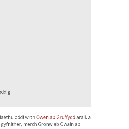
eddig
niaethu oddi wrth
Owen ap Gruffydd
arall, a
ei gyfnither, merch Gronw ab Owain ab