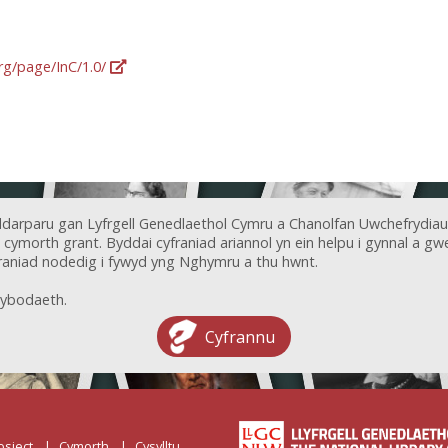
org/page/InC/1.0/
ddarparu gan Lyfrgell Genedlaethol Cymru a Chanolfan Uwchefrydiau
ymorth grant. Byddai cyfraniad ariannol yn ein helpu i gynnal a gwel
aniad nodedig i fywyd yng Nghymru a thu hwnt.
ybodaeth.
Cyfrannu
osiect
Cymorth
Cysylltu