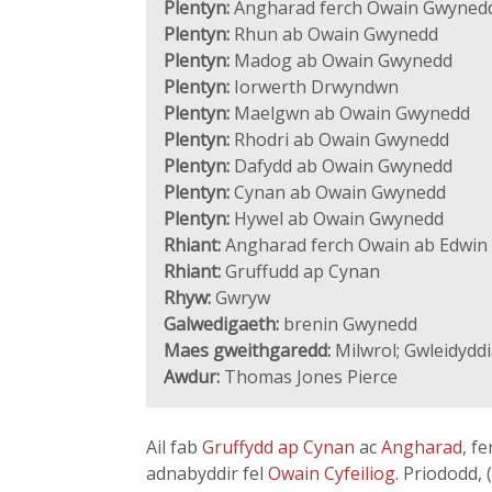
Plentyn:
Angharad ferch Owain Gwyned
Plentyn:
Rhun ab Owain Gwynedd
Plentyn:
Madog ab Owain Gwynedd
Plentyn:
Iorwerth Drwyndwn
Plentyn:
Maelgwn ab Owain Gwynedd
Plentyn:
Rhodri ab Owain Gwynedd
Plentyn:
Dafydd ab Owain Gwynedd
Plentyn:
Cynan ab Owain Gwynedd
Plentyn:
Hywel ab Owain Gwynedd
Rhiant:
Angharad ferch Owain ab Edwin
Rhiant:
Gruffudd ap Cynan
Rhyw:
Gwryw
Galwedigaeth:
brenin Gwynedd
Maes gweithgaredd:
Milwrol; Gwleidydd
Awdur:
Thomas Jones Pierce
Ail fab
Gruffydd ap Cynan
ac
Angharad
, f
adnabyddir fel
Owain Cyfeiliog
. Priododd, 