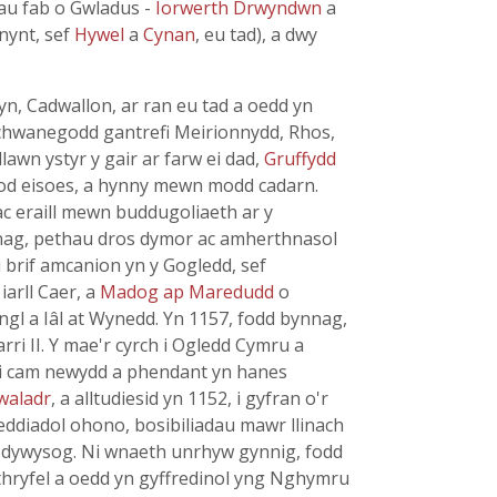
au fab o Gwladus -
Iorwerth Drwyndwn
a
nynt, sef
Hywel
a
Cynan
, eu tad), a dwy
, Cadwallon, ar ran eu tad a oedd yn
 ychwanegodd gantrefi Meirionnydd, Rhos,
awn ystyr y gair ar farw ei dad,
Gruffydd
osod eisoes, a hynny mewn modd cadarn.
ac eraill mewn buddugoliaeth ar y
nnag, pethau dros dymor ac amherthnasol
 brif amcanion yn y Gogledd, sef
arll Caer, a
Madog ap Maredudd
o
gl a Iâl at Wynedd. Yn 1157, fodd bynnag,
ri II. Y mae'r cyrch i Ogledd Cymru a
odi cam newydd a phendant yn hanes
waladr
, a alltudiesid yn 1152, i gyfran o'r
ddiadol ohono, bosibiliadau mawr llinach
 i dywysog. Ni wnaeth unrhyw gynnig, fodd
wrthryfel a oedd yn gyffredinol yng Nghymru