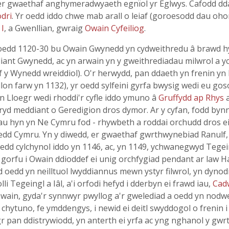
 er gwaethaf anghymeradwyaeth egnïol yr Eglwys. Cafodd dd
dri
. Yr oedd iddo chwe mab arall o leiaf (goroesodd dau oho
 I
, a Gwenllian, gwraig
Owain Cyfeiliog
.
oedd 1120-30 bu Owain Gwynedd yn cydweithredu â brawd hyn
ddiant Gwynedd, ac yn arwain yn y gweithrediadau milwrol a
y Wynedd wreiddiol). O'r herwydd, pan ddaeth yn frenin yn ll
llon farw yn 1132), yr oedd sylfeini gyrfa bwysig wedi eu g
n Lloegr wedi rhoddi'r cyfle iddo ymuno â
Gruffydd ap Rhys
ryd meddiant o Geredigion dros dymor. Ar y cyfan, fodd by
au hyn yn Ne Cymru fod - rhywbeth a roddai orchudd dros ei
edd Cymru. Yn y diwedd, er gwaethaf gwrthwynebiad Ranulf, i
dd cylchynol iddo yn 1146, ac, yn 1149, ychwanegwyd Tegein
 gorfu i Owain ddioddef ei unig orchfygiad pendant ar law Har
d oedd yn neilltuol lwyddiannus mewn ystyr filwrol, yn dyn
li Tegeingl a Iâl, a'i orfodi hefyd i dderbyn ei frawd iau,
Cad
in, gyda'r synnwyr pwyllog a'r gwelediad a oedd yn nodwe
a chytuno, fe ymddengys, i newid ei deitl swyddogol o frenin
oegr pan ddistrywiodd, yn anterth ei yrfa ac yng nghanol y g