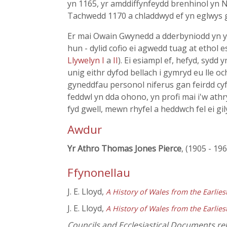
yn 1165, yr amddiffynfeydd brenhinol yn N
Tachwedd 1170 a chladdwyd ef yn eglwys g
Er mai Owain Gwynedd a dderbyniodd yn y d
hun - dylid cofio ei agwedd tuag at ethol e
Llywelyn I
a
II
). Ei esiampl ef, hefyd, sydd
unig eithr dyfod bellach i gymryd eu lle o
gyneddfau personol niferus gan feirdd cy
feddwl yn dda ohono, yn profi mai i'w athr
fyd gwell, mewn rhyfel a heddwch fel ei gil
Awdur
Yr Athro Thomas Jones Pierce
, (1905 - 19
Ffynonellau
J. E. Lloyd,
A History of Wales from the Earlie
J. E. Lloyd,
A History of Wales from the Earlie
Councils and Ecclesiastical Documents rel