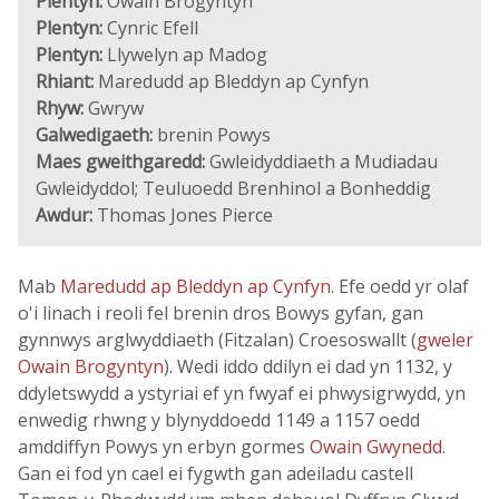
Plentyn:
Owain Brogyntyn
Plentyn:
Cynric Efell
Plentyn:
Llywelyn ap Madog
Rhiant:
Maredudd ap Bleddyn ap Cynfyn
Rhyw:
Gwryw
Galwedigaeth:
brenin Powys
Maes gweithgaredd:
Gwleidyddiaeth a Mudiadau
Gwleidyddol; Teuluoedd Brenhinol a Bonheddig
Awdur:
Thomas Jones Pierce
Mab
Maredudd ap Bleddyn ap Cynfyn
. Efe oedd yr olaf
o'i linach i reoli fel brenin dros Bowys gyfan, gan
gynnwys arglwyddiaeth (Fitzalan) Croesoswallt (
gweler
Owain Brogyntyn
). Wedi iddo ddilyn ei dad yn 1132, y
ddyletswydd a ystyriai ef yn fwyaf ei phwysigrwydd, yn
enwedig rhwng y blynyddoedd 1149 a 1157 oedd
amddiffyn Powys yn erbyn gormes
Owain Gwynedd
.
Gan ei fod yn cael ei fygwth gan adeiladu castell