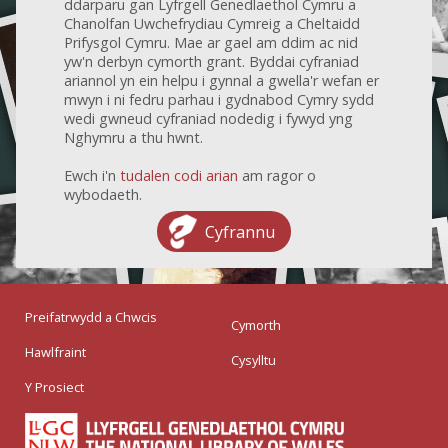
ddarparu gan Lyfrgell Genedlaethol Cymru a
Chanolfan Uwchefrydiau Cymreig a Cheltaidd
Prifysgol Cymru. Mae ar gael am ddim ac nid
yw'n derbyn cymorth grant. Byddai cyfraniad
ariannol yn ein helpu i gynnal a gwella'r wefan er
mwyn i ni fedru parhau i gydnabod Cymry sydd
wedi gwneud cyfraniad nodedig i fywyd yng
Nghymru a thu hwnt.
Ewch i'n
tudalen codi arian
am ragor o
wybodaeth.
Cyfrannu
Preifatrwydd a Chwcis
Cymorth
Hawlfraint
Cysylltu
Y Prosiect