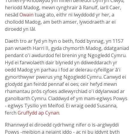
Tomen-y-Rhodwydd ym mhen deheuol Dyffryn Clwyd,
heriodd Madog, mewn cynghrair â Ranulf, iarll Caer,
nesâd
Owain
tuag ato, eithr ni lwyddodd yr her, a
chollodd Madog, am beth amser, lywodraeth ar ei
diroedd yn Iâl.
Daeth tro ar fyd yn hyn o beth, fodd bynnag, yn 1157
pan wnaeth Harri II, gyda chymorth Madog, ddatganiad
pendant o'i awdurdod fel brenin yng Ngogledd Cymru.
Hyd ei farwolaeth dair blynedd yn ddiweddarach yr
oedd Madog yn parhau i fod ar delerau cyfeillgar â'i
gynorthwywr pwerus yng Ngogledd Cymru. Canwyd ei
glodydd gan feirdd pennaf ei oes; ceir hefyd mewn
rhamantau prôs cyfoes adlewyrchiad o'i ddylanwad ar
ganolbarth Cymru. Claddwyd ef ym mam-eglwys Powys
- eglwys Tysilio ym Meifod. Ei wraig oedd Susanna,
ferch
Gruffydd ap Cynan
.
Rhannwyd ei diroedd cydrhwng nifer o is-arglwyddi
Powys -meibion a neiaint iddo - ac ni bu iddynt byth