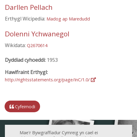
Darllen Pellach
Erthygl Wicipedia:
Madog ap Maredudd
Dolenni Ychwanegol
Wikidata:
Q2670614
Dyddiad cyhoeddi:
1953
Hawlfraint Erthygl:
http://rightsstatements.org/page/InC/1.0/
Cyfeirnodi
Mae'r Bywgraffiadur Cymreig yn cael ei