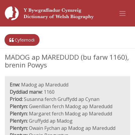
Cyfeirnodi
MADOG ap MAREDUDD (bu farw 1160),
brenin Powys
Enw:
Madog ap Maredudd
Dyddiad marw:
1160
Priod:
Susanna ferch Gruffydd ap Cynan
Plentyn:
Gwenllian ferch Madog ap Maredudd
Plentyn:
Margaret ferch Madog ap Maredudd
Plentyn:
Gruffydd ap Madog
Plentyn:
Owain Fychan ap Madog ap Maredudd