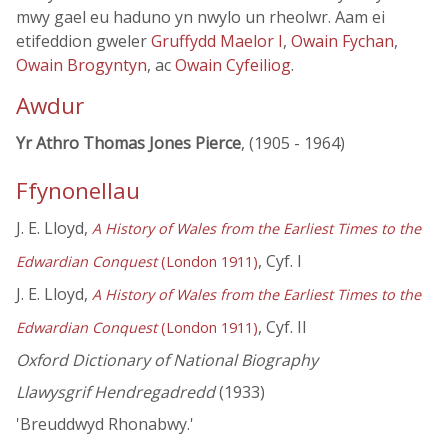
mwy gael eu haduno yn nwylo un rheolwr. Aam ei
etifeddion gweler
Gruffydd Maelor I
,
Owain Fychan
,
Owain Brogyntyn
, ac
Owain Cyfeiliog
.
Awdur
Yr Athro Thomas Jones Pierce
, (1905 - 1964)
Ffynonellau
J. E. Lloyd,
A History of Wales from the Earliest Times to the
, Cyf. I
Edwardian Conquest
(London 1911)
J. E. Lloyd,
A History of Wales from the Earliest Times to the
, Cyf. II
Edwardian Conquest
(London 1911)
Oxford Dictionary of National Biography
Llawysgrif Hendregadredd
(1933)
'Breuddwyd Rhonabwy.'