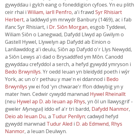
gywyddau i gylch eang o foneddigion cyfoes. Yn eu plith
ceir rhai i
Wiliam, iarll Penfro
, a'i frawd
Syr Rhisiart
Herbert
, a laddwyd ym mrwydr Banbury (1469), ac i fab
ifanc Syr Rhisiart, i
Dr. Siôn Morgan
, esgob Tyddewi,
Wiliam Siôn o Lanegwad, Dafydd Llwyd ap Gwilym o
Gastell Hywel, Llywelyn ap Dafydd ab Einion o
Lanllawddog a'i deulu, Siôn ap Dafydd o'r Llys Newydd,
a Siôn Lewys a'i dad o Brysaddfed ym Môn. Canodd
gywyddau crefyddol a serch, a hefyd gywydd ymryson i
Bedo Brwynllys
. Yr oedd Ieuan yn bleidydd poeth i wŷr
York, ac un o'r pethau y mae'n ei ddannod i
Bedo
Brwynllys
yw ei fod 'yn chwarae'r ffon ddwybig yn y
mater hwn. Cedwir cywydd marwnad
Hywel Rheinallt
(neu
Hywel ap D. ab Ieuan ap Rhys
, yn ôl un llawysgrif -
gweler
Mynegai
) iddo ef a'r tri bardd,
Dafydd Nanmor
,
Deio ab Ieuan Du
, a
Tudur Penllyn
; cadwyd hefyd
gywydd marwnad
Tudur Aled
i
D. ab Edmwnd
,
Rhys
Nanmor
, a Ieuan Deulwyn.