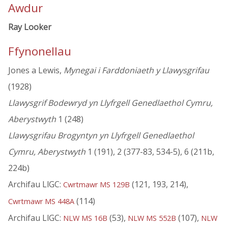
Awdur
Ray Looker
Ffynonellau
Jones a Lewis,
Mynegai i Farddoniaeth y Llawysgrifau
(1928)
Llawysgrif Bodewryd yn Llyfrgell Genedlaethol Cymru,
Aberystwyth
1 (248)
Llawysgrifau Brogyntyn yn Llyfrgell Genedlaethol
Cymru, Aberystwyth
1 (191), 2 (377-83, 534-5), 6 (211b,
224b)
Archifau LlGC:
(121, 193, 214),
Cwrtmawr MS 129B
(114)
Cwrtmawr MS 448A
Archifau LlGC:
(53),
(107),
NLW MS 16B
NLW MS 552B
NLW