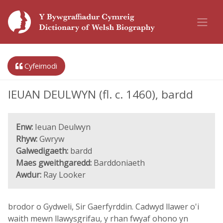
Cyfeirnodi
IEUAN DEULWYN (fl. c. 1460), bardd
Enw:
Ieuan Deulwyn
Rhyw:
Gwryw
Galwedigaeth:
bardd
Maes gweithgaredd:
Barddoniaeth
Awdur:
Ray Looker
brodor o Gydweli, Sir Gaerfyrddin. Cadwyd llawer o'i
waith mewn llawysgrifau, y rhan fwyaf ohono yn