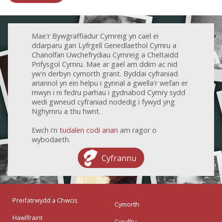
Mae'r Bywgraffiadur Cymreig yn cael ei
ddarparu gan Lyfrgell Genedlaethol Cymru a
Chanolfan Uwchefrydiau Cymreig a Cheltaidd
Prifysgol Cymru. Mae ar gael am ddim ac nid
yw'n derbyn cymorth grant. Byddai cyfraniad
ariannol yn ein helpu i gynnal a gwella'r wefan er
mwyn i ni fedru parhau i gydnabod Cymry sydd
wedi gwneud cyfraniad nodedig i fywyd yng
Nghymru a thu hwnt.
Ewch i'n
tudalen codi arian
am ragor o
wybodaeth.
Cyfrannu
Preifatrwydd a Chwcis
Cymorth
Hawlfraint
Cysylltu