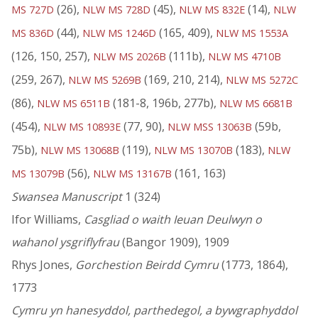
(26),
(45),
(14),
MS 727D
NLW MS 728D
NLW MS 832E
NLW
(44),
(165, 409),
MS 836D
NLW MS 1246D
NLW MS 1553A
(126, 150, 257),
(111b),
NLW MS 2026B
NLW MS 4710B
(259, 267),
(169, 210, 214),
NLW MS 5269B
NLW MS 5272C
(86),
(181-8, 196b, 277b),
NLW MS 6511B
NLW MS 6681B
(454),
(77, 90),
(59b,
NLW MS 10893E
NLW MSS 13063B
75b),
(119),
(183),
NLW MS 13068B
NLW MS 13070B
NLW
(56),
(161, 163)
MS 13079B
NLW MS 13167B
Swansea Manuscript
1 (324)
Ifor Williams,
Casgliad o waith Ieuan Deulwyn o
wahanol ysgriflyfrau
(Bangor 1909), 1909
Rhys Jones,
Gorchestion Beirdd Cymru
(1773, 1864),
1773
Cymru yn hanesyddol, parthedegol, a bywgraphyddol