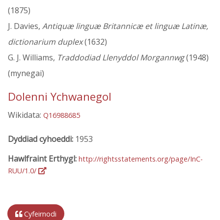
(1875)
J. Davies,
Antiquæ linguæ Britannicæ et linguæ Latinæ,
dictionarium duplex
(1632)
G. J. Williams,
Traddodiad Llenyddol Morgannwg
(1948)
(mynegai)
Dolenni Ychwanegol
Wikidata:
Q16988685
Dyddiad cyhoeddi:
1953
Hawlfraint Erthygl:
http://rightsstatements.org/page/InC-
RUU/1.0/
Cyfeirnodi