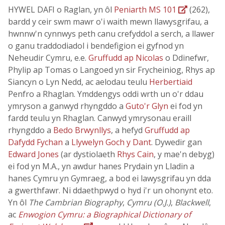
HYWEL DAFI o Raglan, yn ôl
Peniarth MS 101
(262),
bardd y ceir swm mawr o'i waith mewn llawysgrifau, a
hwnnw'n cynnwys peth canu crefyddol a serch, a llawer
o ganu traddodiadol i bendefigion ei gyfnod yn
Neheudir Cymru, e.e.
Gruffudd ap Nicolas
o Ddinefwr,
Phylip ap Tomas o Langoed yn sir Frycheiniog, Rhys ap
Siancyn o Lyn Nedd, ac aelodau teulu
Herbertiaid
Penfro a Rhaglan. Ymddengys oddi wrth un o'r ddau
ymryson a ganwyd rhyngddo a
Guto'r Glyn
ei fod yn
fardd teulu yn Rhaglan. Canwyd ymrysonau eraill
rhyngddo a
Bedo Brwynllys
, a hefyd
Gruffudd ap
Dafydd Fychan
a
Llywelyn Goch y Dant
. Dywedir gan
Edward Jones
(ar dystiolaeth
Rhys Cain
, y mae'n debyg)
ei fod yn M.A., yn awdur hanes Prydain yn Lladin a
hanes Cymru yn Gymraeg, a bod ei lawysgrifau yn dda
a gwerthfawr. Ni ddaethpwyd o hyd i'r un ohonynt eto.
Yn ôl
The Cambrian Biography
,
Cymru (O.J.)
,
Blackwell
,
ac
Enwogion Cymru: a Biographical Dictionary of