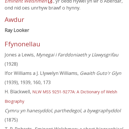
Eminent Welshmen
, yr oedd Hywel yn ŵr o Aberdâr,
ond nid oes unrhyw brawf o hynny.
Awdur
Ray Looker
Ffynonellau
Jones a Lewis,
Mynegai i Farddoniaeth y Llawysgrifau
(1928)
Ifor Williams a J. Llywelyn Williams,
Gwaith Guto'r Glyn
(1939), 1939, 160, 173
H. Blackwell,
NLW MSS 9251-9277A: A Dictionary of Welsh
Biography
Cymru yn hanesyddol, parthedegol, a bywgraphyddol
(1875)