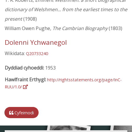
T. R. Roberts,
Eminent Welshmen: a short biographical
dictionary of Welshmen... from the earliest times to the
present
(1908)
William Owen Pughe,
The Cambrian Biography
(1803)
Dolenni Ychwanegol
Wikidata:
Q20733240
Dyddiad cyhoeddi:
1953
Hawlfraint Erthygl:
http://rightsstatements.org/page/InC-
RUU/1.0/
Cyfeirnodi