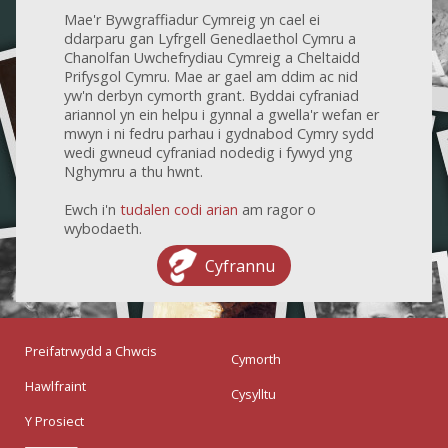
Mae'r Bywgraffiadur Cymreig yn cael ei
ddarparu gan Lyfrgell Genedlaethol Cymru a
Chanolfan Uwchefrydiau Cymreig a Cheltaidd
Prifysgol Cymru. Mae ar gael am ddim ac nid
yw'n derbyn cymorth grant. Byddai cyfraniad
ariannol yn ein helpu i gynnal a gwella'r wefan er
mwyn i ni fedru parhau i gydnabod Cymry sydd
wedi gwneud cyfraniad nodedig i fywyd yng
Nghymru a thu hwnt.
Ewch i'n
tudalen codi arian
am ragor o
wybodaeth.
Cyfrannu
Preifatrwydd a Chwcis
Cymorth
Hawlfraint
Cysylltu
Y Prosiect