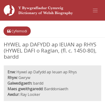
Cyfeirnodi
HYWEL ap DAFYDD ap IEUAN ap RHYS
(HYWEL DAFI o Raglan, (fl. c. 1450-80),
bardd
Enw:
Hywel ap Dafydd ap Ieuan ap Rhys
Rhyw:
Gwryw
Galwedigaeth:
bardd
Maes gweithgaredd:
Barddoniaeth
Awdur:
Ray Looker