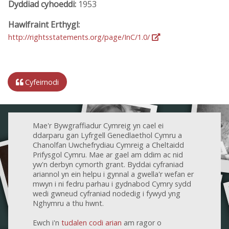
Dyddiad cyhoeddi:
1953
Hawlfraint Erthygl:
http://rightsstatements.org/page/InC/1.0/
Cyfeirnodi
Mae'r Bywgraffiadur Cymreig yn cael ei
ddarparu gan Lyfrgell Genedlaethol Cymru a
Chanolfan Uwchefrydiau Cymreig a Cheltaidd
Prifysgol Cymru. Mae ar gael am ddim ac nid
yw'n derbyn cymorth grant. Byddai cyfraniad
ariannol yn ein helpu i gynnal a gwella'r wefan er
mwyn i ni fedru parhau i gydnabod Cymry sydd
wedi gwneud cyfraniad nodedig i fywyd yng
Nghymru a thu hwnt.
Ewch i'n
tudalen codi arian
am ragor o