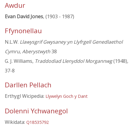
Awdur
Evan David Jones
, (1903 - 1987)
Ffynonellau
N.L.W.
Llawysgrif Gwysaney yn Llyfrgell Genedlaethol
Cymru, Aberystwyth
38
G. J. Williams,
Traddodiad Llenyddol Morgannwg
(1948),
37-8
Darllen Pellach
Erthygl Wicipedia:
Llywelyn Goch y Dant
Dolenni Ychwanegol
Wikidata:
Q18535792