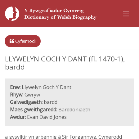
Cyfeirnodi
LLYWELYN GOCH Y DANT (fl. 1470-1),
bardd
Enw:
Llywelyn Goch Y Dant
Rhyw:
Gwryw
Galwedigaeth:
bardd
Maes gweithgaredd:
Barddoniaeth
Awdur:
Evan David Jones
a gysylltir yn arbennig â Sir Forgannwg. Cymerodd