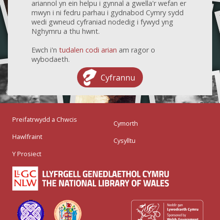
ariannol yn ein helpu i gynnal a gwella'r wefan er
mwyn i ni fedru parhau i gydnabod Cymry sydd
wedi gwneud cyfraniad nodedig i fywyd yng
Nghymru a thu hwnt.
Ewch i'n
tudalen codi arian
am ragor o
wybodaeth.
Cyfrannu
Preifatrwydd a Chwcis
Cymorth
Hawlfraint
Cysylltu
Y Prosiect