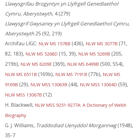
Llawysgrifau Brogyntyn yn Llyfrgell Genedlaethol
Cymru, Aberystwyth
, 4 (279)
Llawysgrif Gwysaney yn Llyfrgell Genedlaethol Cymru,
Aberystwyth
25 (92, 219)
Archifau LlGC:
(436),
(71,
NLW MS 1578B
NLW MS 3077B
82, 183),
(15, 39),
(205,
NLW MS 5268D
NLW MS 5269B
219b),
(369),
(500, 554),
NLW MS 6209E
NLW MS 6499B
(169b),
(77b),
NLW MS 6511B
NLW MS 7191B
NLW MS
(29),
(44),
(59),
9169B
NLW MSS 13063B
NLW MSS 13064D
(12)
NLW MSS 13067B
H. Blackwell,
NLW MSS 9251-9277A: A Dictionary of Welsh
Biography
G. J. Williams,
Traddodiad Llenyddol Morgannwg
(1948),
35-7