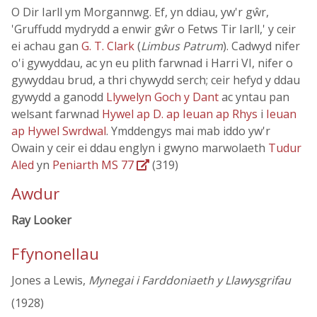
O Dir Iarll ym Morgannwg. Ef, yn ddiau, yw'r gŵr,
'Gruffudd mydrydd a enwir gŵr o Fetws Tir Iarll,' y ceir
ei achau gan
G. T. Clark
(
Limbus Patrum
). Cadwyd nifer
o'i gywyddau, ac yn eu plith farwnad i Harri VI, nifer o
gywyddau brud, a thri chywydd serch; ceir hefyd y ddau
gywydd a ganodd
Llywelyn Goch y Dant
ac yntau pan
welsant farwnad
Hywel ap D. ap Ieuan ap Rhys
i
Ieuan
ap Hywel Swrdwal
. Ymddengys mai mab iddo yw'r
Owain y ceir ei ddau englyn i gwyno marwolaeth
Tudur
Aled
yn
Peniarth MS 77
(319)
Awdur
Ray Looker
Ffynonellau
Jones a Lewis,
Mynegai i Farddoniaeth y Llawysgrifau
(1928)