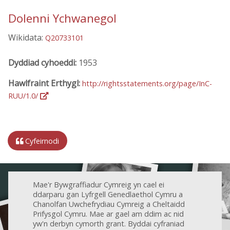
Dolenni Ychwanegol
Wikidata:
Q20733101
Dyddiad cyhoeddi:
1953
Hawlfraint Erthygl:
http://rightsstatements.org/page/InC-
RUU/1.0/
Cyfeirnodi
Mae'r Bywgraffiadur Cymreig yn cael ei
ddarparu gan Lyfrgell Genedlaethol Cymru a
Chanolfan Uwchefrydiau Cymreig a Cheltaidd
Prifysgol Cymru. Mae ar gael am ddim ac nid
yw'n derbyn cymorth grant. Byddai cyfraniad