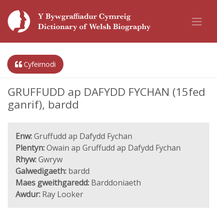
Cyfeirnodi
GRUFFUDD ap DAFYDD FYCHAN (15fed
ganrif), bardd
Enw:
Gruffudd ap Dafydd Fychan
Plentyn:
Owain ap Gruffudd ap Dafydd Fychan
Rhyw:
Gwryw
Galwedigaeth:
bardd
Maes gweithgaredd:
Barddoniaeth
Awdur:
Ray Looker