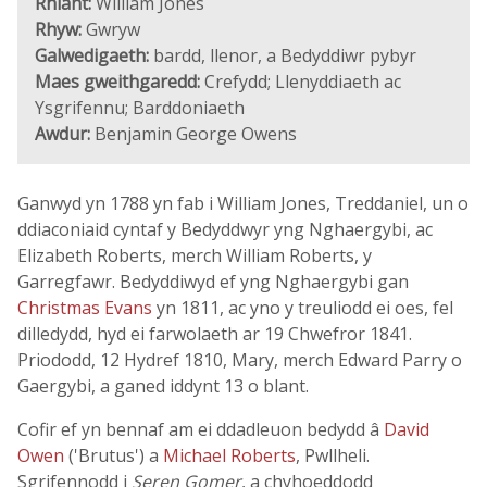
Rhiant:
William Jones
Rhyw:
Gwryw
Galwedigaeth:
bardd, llenor, a Bedyddiwr pybyr
Maes gweithgaredd:
Crefydd; Llenyddiaeth ac
Ysgrifennu; Barddoniaeth
Awdur:
Benjamin George Owens
Ganwyd yn 1788 yn fab i William Jones, Treddaniel, un o
ddiaconiaid cyntaf y Bedyddwyr yng Nghaergybi, ac
Elizabeth Roberts, merch William Roberts, y
Garregfawr. Bedyddiwyd ef yng Nghaergybi gan
Christmas Evans
yn 1811, ac yno y treuliodd ei oes, fel
dilledydd, hyd ei farwolaeth ar 19 Chwefror 1841.
Priododd, 12 Hydref 1810, Mary, merch Edward Parry o
Gaergybi, a ganed iddynt 13 o blant.
Cofir ef yn bennaf am ei ddadleuon bedydd â
David
Owen
('Brutus') a
Michael Roberts
, Pwllheli.
Sgrifennodd i
Seren Gomer
, a chyhoeddodd