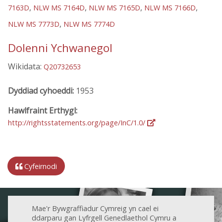
,
,
,
,
7163D
NLW MS 7164D
NLW MS 7165D
NLW MS 7166D
,
NLW MS 7773D
NLW MS 7774D
Dolenni Ychwanegol
Wikidata:
Q20732653
Dyddiad cyhoeddi:
1953
Hawlfraint Erthygl:
http://rightsstatements.org/page/InC/1.0/
Cyfeirnodi
Mae'r Bywgraffiadur Cymreig yn cael ei
ddarparu gan Lyfrgell Genedlaethol Cymru a