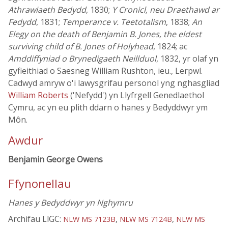
Athrawiaeth Bedydd
, 1830;
Y Cronicl, neu Draethawd ar
Fedydd
, 1831;
Temperance v. Teetotalism
, 1838;
An
Elegy on the death of Benjamin B. Jones, the eldest
surviving child of B. Jones of Holyhead
, 1824; ac
Amddiffyniad o Brynedigaeth Neillduol
, 1832, yr olaf yn
gyfieithiad o Saesneg William Rushton, ieu., Lerpwl.
Cadwyd amryw o'i lawysgrifau personol yng nghasgliad
William Roberts
('Nefydd') yn Llyfrgell Genedlaethol
Cymru, ac yn eu plith ddarn o hanes y Bedyddwyr ym
Môn.
Awdur
Benjamin George Owens
Ffynonellau
Hanes y Bedyddwyr yn Nghymru
Archifau LlGC:
,
,
NLW MS 7123B
NLW MS 7124B
NLW MS