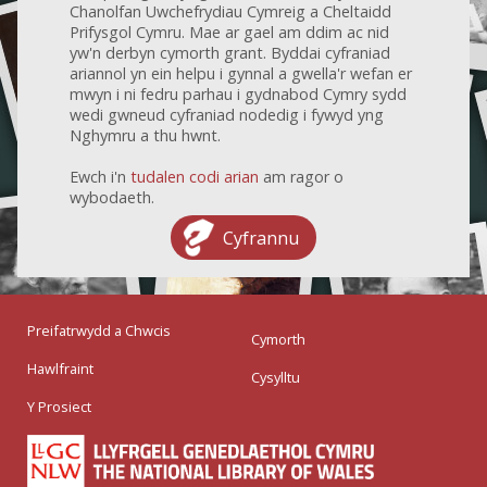
Chanolfan Uwchefrydiau Cymreig a Cheltaidd
Prifysgol Cymru. Mae ar gael am ddim ac nid
yw'n derbyn cymorth grant. Byddai cyfraniad
ariannol yn ein helpu i gynnal a gwella'r wefan er
mwyn i ni fedru parhau i gydnabod Cymry sydd
wedi gwneud cyfraniad nodedig i fywyd yng
Nghymru a thu hwnt.
Ewch i'n
tudalen codi arian
am ragor o
wybodaeth.
Cyfrannu
Preifatrwydd a Chwcis
Cymorth
Hawlfraint
Cysylltu
Y Prosiect