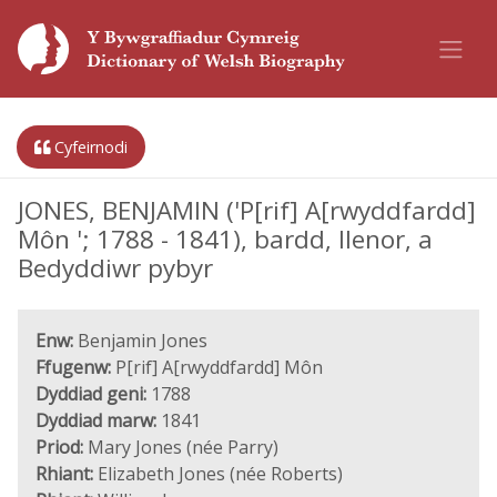
Cyfeirnodi
JONES, BENJAMIN ('P[rif] A[rwyddfardd]
Môn '; 1788 - 1841), bardd, llenor, a
Bedyddiwr pybyr
Enw:
Benjamin Jones
Ffugenw:
P[rif] A[rwyddfardd] Môn
Dyddiad geni:
1788
Dyddiad marw:
1841
Priod:
Mary Jones (née Parry)
Rhiant:
Elizabeth Jones (née Roberts)