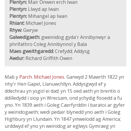
Plentyn:
Mair Onwen erch Iwan
Plentyn:
Llwyd ap Iwan
Plentyn:
Mihangel ap Iwan
Rhiant:
Michael Jones
Rhyw:
Gwryw
Galwedigaeth:
gweinidog gyda'r Annibynwyr a
phrifathro Coleg Annibynnol y Bala
Maes gweithgaredd:
Crefydd; Addysg
Awdur:
Richard Griffith Owen
Mab y
Parch. Michael Jones
. Ganwyd 2 Mawrth 1822 yn
nhy'r Hen Gapel, Llanuwchllyn. Addysgwyd ef y
ddechrau yn ysgol ei dad; yn 15 oed aeth yn brentis o
ddilledydd i siop yn Wrecsam, ond ychydig fisoedd a fu
yno. Yn 1839 aeth i Goleg Caerfyrddin i baratoi ar gyfer
y weinidogaeth; wedi pedair blynedd yno aeth i Goleg
Highbury yn Llundain. Yn 1847 ymwelodd ag America;
urddwyd ef yno yn weinidog ar eglwys Gymraeg yn