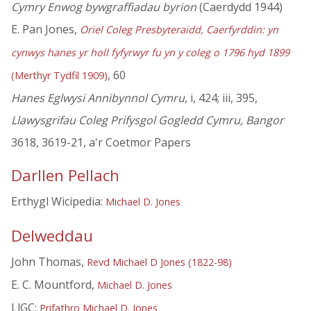
Cymry Enwog bywgraffiadau byrion
(Caerdydd 1944)
E. Pan Jones,
Oriel Coleg Presbyteraidd, Caerfyrddin: yn
cynwys hanes yr holl fyfyrwyr fu yn y coleg o 1796 hyd 1899
, 60
(Merthyr Tydfil 1909)
Hanes Eglwysi Annibynnol Cymru
, i, 424; iii, 395,
Llawysgrifau Coleg Prifysgol Gogledd Cymru, Bangor
3618, 3619-21, a'r Coetmor Papers
Darllen Pellach
Erthygl Wicipedia:
Michael D. Jones
Delweddau
John Thomas,
Revd Michael D Jones (1822-98)
E. C. Mountford,
Michael D. Jones
LlGC:
Prifathro Michael D. Jones