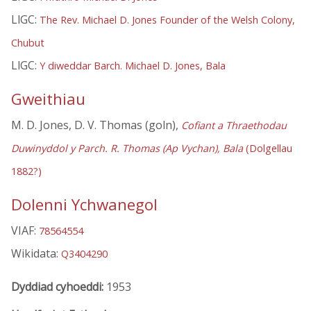
LlGC:
The Rev. Michael D. Jones Founder of the Welsh Colony,
Chubut
LlGC:
Y diweddar Barch. Michael D. Jones, Bala
Gweithiau
M. D. Jones, D. V. Thomas (goln),
Cofiant a Thraethodau
Duwinyddol y Parch. R. Thomas (Ap Vychan), Bala
(Dolgellau
1882?)
Dolenni Ychwanegol
VIAF:
78564554
Wikidata:
Q3404290
Dyddiad cyhoeddi:
1953