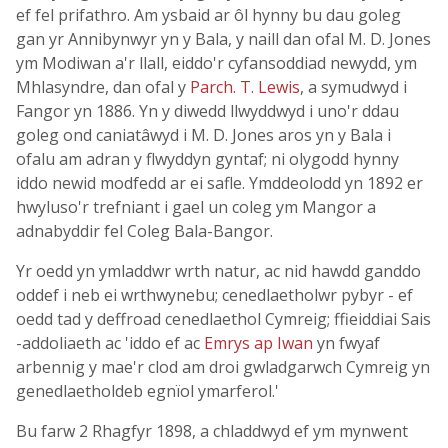
ef fel prifathro. Am ysbaid ar ôl hynny bu dau goleg
gan yr Annibynwyr yn y Bala, y naill dan ofal M. D. Jones
ym Modiwan a'r llall, eiddo'r cyfansoddiad newydd, ym
Mhlasyndre, dan ofal y
Parch. T. Lewis
, a symudwyd i
Fangor yn 1886. Yn y diwedd llwyddwyd i uno'r ddau
goleg ond caniatâwyd i M. D. Jones aros yn y Bala i
ofalu am adran y flwyddyn gyntaf; ni olygodd hynny
iddo newid modfedd ar ei safle. Ymddeolodd yn 1892 er
hwyluso'r trefniant i gael un coleg ym Mangor a
adnabyddir fel Coleg Bala-Bangor.
Yr oedd yn ymladdwr wrth natur, ac nid hawdd ganddo
oddef i neb ei wrthwynebu; cenedlaetholwr pybyr - ef
oedd tad y deffroad cenedlaethol Cymreig; ffieiddiai Sais
-addoliaeth ac 'iddo ef ac
Emrys ap Iwan
yn fwyaf
arbennig y mae'r clod am droi gwladgarwch Cymreig yn
genedlaetholdeb egnïol ymarferol.'
Bu farw 2 Rhagfyr 1898, a chladdwyd ef ym mynwent