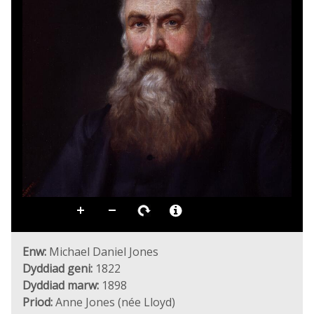
Enw:
Michael Daniel Jones
Dyddiad geni:
1822
Dyddiad marw:
1898
Priod:
Anne Jones (née Lloyd)