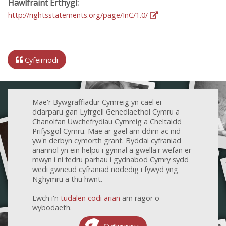
Hawlfraint Erthygl:
http://rightsstatements.org/page/InC/1.0/
Cyfeirnodi
Mae'r Bywgraffiadur Cymreig yn cael ei
ddarparu gan Lyfrgell Genedlaethol Cymru a
Chanolfan Uwchefrydiau Cymreig a Cheltaidd
Prifysgol Cymru. Mae ar gael am ddim ac nid
yw'n derbyn cymorth grant. Byddai cyfraniad
ariannol yn ein helpu i gynnal a gwella'r wefan er
mwyn i ni fedru parhau i gydnabod Cymry sydd
wedi gwneud cyfraniad nodedig i fywyd yng
Nghymru a thu hwnt.
Ewch i'n
tudalen codi arian
am ragor o
wybodaeth.