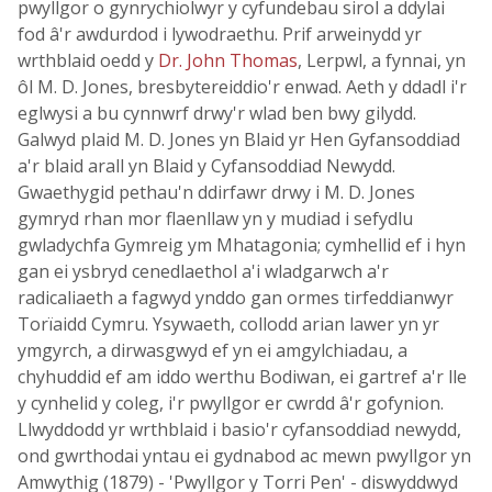
pwyllgor o gynrychiolwyr y cyfundebau sirol a ddylai
fod â'r awdurdod i lywodraethu. Prif arweinydd yr
wrthblaid oedd y
Dr. John Thomas
, Lerpwl, a fynnai, yn
ôl M. D. Jones, bresbytereiddio'r enwad. Aeth y ddadl i'r
eglwysi a bu cynnwrf drwy'r wlad ben bwy gilydd.
Galwyd plaid M. D. Jones yn Blaid yr Hen Gyfansoddiad
a'r blaid arall yn Blaid y Cyfansoddiad Newydd.
Gwaethygid pethau'n ddirfawr drwy i M. D. Jones
gymryd rhan mor flaenllaw yn y mudiad i sefydlu
gwladychfa Gymreig ym Mhatagonia; cymhellid ef i hyn
gan ei ysbryd cenedlaethol a'i wladgarwch a'r
radicaliaeth a fagwyd ynddo gan ormes tirfeddianwyr
Torïaidd Cymru. Ysywaeth, collodd arian lawer yn yr
ymgyrch, a dirwasgwyd ef yn ei amgylchiadau, a
chyhuddid ef am iddo werthu Bodiwan, ei gartref a'r lle
y cynhelid y coleg, i'r pwyllgor er cwrdd â'r gofynion.
Llwyddodd yr wrthblaid i basio'r cyfansoddiad newydd,
ond gwrthodai yntau ei gydnabod ac mewn pwyllgor yn
Amwythig (1879) - 'Pwyllgor y Torri Pen' - diswyddwyd