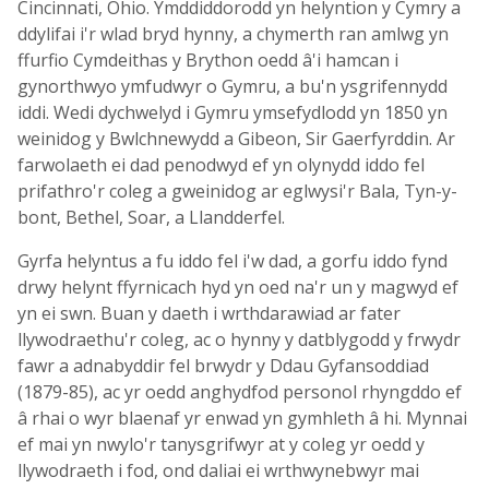
Cincinnati, Ohio. Ymddiddorodd yn helyntion y Cymry a
ddylifai i'r wlad bryd hynny, a chymerth ran amlwg yn
ffurfio Cymdeithas y Brython oedd â'i hamcan i
gynorthwyo ymfudwyr o Gymru, a bu'n ysgrifennydd
iddi. Wedi dychwelyd i Gymru ymsefydlodd yn 1850 yn
weinidog y Bwlchnewydd a Gibeon, Sir Gaerfyrddin. Ar
farwolaeth ei dad penodwyd ef yn olynydd iddo fel
prifathro'r coleg a gweinidog ar eglwysi'r Bala, Tyn-y-
bont, Bethel, Soar, a Llandderfel.
Gyrfa helyntus a fu iddo fel i'w dad, a gorfu iddo fynd
drwy helynt ffyrnicach hyd yn oed na'r un y magwyd ef
yn ei swn. Buan y daeth i wrthdarawiad ar fater
llywodraethu'r coleg, ac o hynny y datblygodd y frwydr
fawr a adnabyddir fel brwydr y Ddau Gyfansoddiad
(1879-85), ac yr oedd anghydfod personol rhyngddo ef
â rhai o wyr blaenaf yr enwad yn gymhleth â hi. Mynnai
ef mai yn nwylo'r tanysgrifwyr at y coleg yr oedd y
llywodraeth i fod, ond daliai ei wrthwynebwyr mai