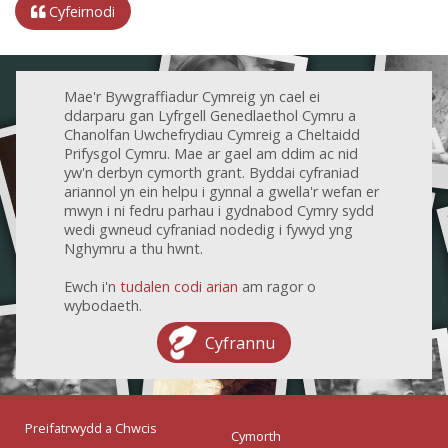
Cyfeirnodi
Mae'r Bywgraffiadur Cymreig yn cael ei
ddarparu gan Lyfrgell Genedlaethol Cymru a
Chanolfan Uwchefrydiau Cymreig a Cheltaidd
Prifysgol Cymru. Mae ar gael am ddim ac nid
yw'n derbyn cymorth grant. Byddai cyfraniad
ariannol yn ein helpu i gynnal a gwella'r wefan er
mwyn i ni fedru parhau i gydnabod Cymry sydd
wedi gwneud cyfraniad nodedig i fywyd yng
Nghymru a thu hwnt.
Ewch i'n
tudalen codi arian
am ragor o
wybodaeth.
Cyfrannu
Preifatrwydd a Chwcis
Cymorth