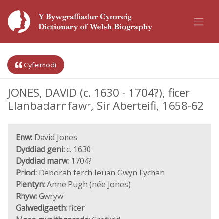
Cyfeirnodi
JONES, DAVID (c. 1630 - 1704?), ficer
Llanbadarnfawr, Sir Aberteifi, 1658-62
Enw:
David Jones
Dyddiad geni:
c. 1630
Dyddiad marw:
1704?
Priod:
Deborah ferch Ieuan Gwyn Fychan
Plentyn:
Anne Pugh (née Jones)
Rhyw:
Gwryw
Galwedigaeth:
ficer