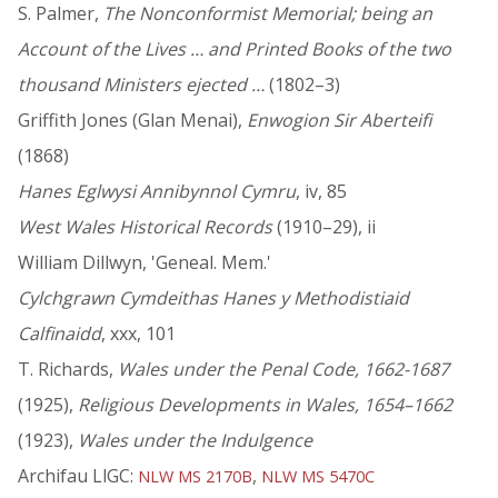
S. Palmer,
The Nonconformist Memorial; being an
Account of the Lives … and Printed Books of the two
thousand Ministers ejected …
(1802–3)
Griffith Jones (Glan Menai),
Enwogion Sir Aberteifi
(1868)
Hanes Eglwysi Annibynnol Cymru
, iv, 85
West Wales Historical Records
(1910–29), ii
William Dillwyn, 'Geneal. Mem.'
Cylchgrawn Cymdeithas Hanes y Methodistiaid
Calfinaidd
, xxx, 101
T. Richards,
Wales under the Penal Code, 1662-1687
(1925),
Religious Developments in Wales, 1654–1662
(1923),
Wales under the Indulgence
Archifau LlGC:
,
NLW MS 2170B
NLW MS 5470C