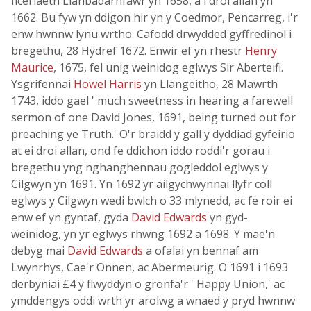
ficeriaeth Llanbadarnfawr yn 1658, a'i droi allan yn
1662. Bu fyw yn ddigon hir yn y Coedmor, Pencarreg, i'r
enw hwnnw lynu wrtho. Cafodd drwydded gyffredinol i
bregethu, 28 Hydref 1672. Enwir ef yn rhestr
Henry
Maurice
, 1675, fel unig weinidog eglwys Sir Aberteifi.
Ysgrifennai
Howel Harris
yn Llangeitho, 28 Mawrth
1743, iddo gael ' much sweetness in hearing a farewell
sermon of one David Jones, 1691, being turned out for
preaching ye Truth.' O'r braidd y gall y dyddiad gyfeirio
at ei droi allan, ond fe ddichon iddo roddi'r gorau i
bregethu yng nghanghennau gogleddol eglwys y
Cilgwyn yn 1691. Yn 1692 yr ailgychwynnai llyfr coll
eglwys y Cilgwyn wedi bwlch o 33 mlynedd, ac fe roir ei
enw ef yn gyntaf, gyda
David Edwards
yn gyd-
weinidog, yn yr eglwys rhwng 1692 a 1698. Y mae'n
debyg mai
David Edwards
a ofalai yn bennaf am
Lwynrhys, Cae'r Onnen, ac Abermeurig. O 1691 i 1693
derbyniai £4 y flwyddyn o gronfa'r ' Happy Union,' ac
ymddengys oddi wrth yr arolwg a wnaed y pryd hwnnw