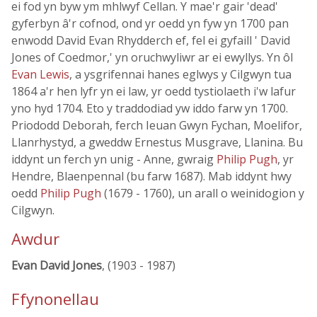
ei fod yn byw ym mhlwyf Cellan. Y mae'r gair 'dead'
gyferbyn â'r cofnod, ond yr oedd yn fyw yn 1700 pan
enwodd David Evan Rhydderch ef, fel ei gyfaill ' David
Jones of Coedmor,' yn oruchwyliwr ar ei ewyllys. Yn ôl
Evan Lewis
, a ysgrifennai hanes eglwys y Cilgwyn tua
1864 a'r hen lyfr yn ei law, yr oedd tystiolaeth i'w lafur
yno hyd 1704. Eto y traddodiad yw iddo farw yn 1700.
Priododd Deborah, ferch Ieuan Gwyn Fychan, Moelifor,
Llanrhystyd, a gweddw Ernestus Musgrave, Llanina. Bu
iddynt un ferch yn unig - Anne, gwraig
Philip Pugh
, yr
Hendre, Blaenpennal (bu farw 1687). Mab iddynt hwy
oedd
Philip Pugh
(1679 - 1760), un arall o weinidogion y
Cilgwyn.
Awdur
Evan David Jones
, (1903 - 1987)
Ffynonellau