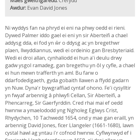
Maes gweithgaredd:
Crefydd
Awdur:
Evan David Jones
Ni wyddys fan na phryd ei eni na phwy oedd ei rieni.
Dywed Palmer iddo gael ei eni yn sir Aberteifi a chael
addysg dda, ei fod yn ŵr o ddysg ac yn bregethwr
plaen, llwyddiannus, wedi ei ordeinio gan Bresbyteriaid.
Wedi ei droi allan, cynhaliodd ei hun a'i deulu drwy
gadw ysgol ramadeg, gan bregethu yn ôl y cyfle, a chael
ei hun mewn trafferth yn aml. Bu farw o
ddarfodedigaeth, gyda gobaith llawen a ffydd gadarn
yn Nuw. Dyna'r bywgraffiad cyntaf ohono. Fe'i cysylltir
yn fwyaf arbennig â phlwyfi Cellan, Sir Aberteifi, a
Phencarreg, Sir Gaerfyrddin. Cred rhai mai ef oedd
hwnnw a ymaelododd yng Ngholeg Eglwys Crist,
Rhydychen, 10 Tachwedd 1654, ond y mae gan eraill, yn
arbennig David Jones, ficer Llangeler (1661-1680), lawn
cystal hawl ag yntau i'r cofnod hwnnw. Cyflwynwyd ef i