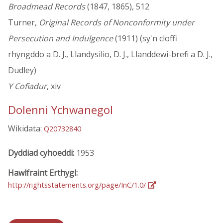
Broadmead Records
(1847, 1865), 512
Turner,
Original Records of Nonconformity under
Persecution and Indulgence
(1911) (sy'n cloffi
rhyngddo a D. J., Llandysilio, D. J., Llanddewi-brefi a D. J.,
Dudley)
Y Cofiadur
, xiv
Dolenni Ychwanegol
Wikidata:
Q20732840
Dyddiad cyhoeddi:
1953
Hawlfraint Erthygl:
http://rightsstatements.org/page/InC/1.0/