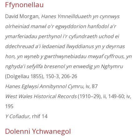
Ffynonellau
David Morgan,
Hanes Ymneillduaeth yn cynnwys
olrheiniad manwl o'r egwyddorion hanfodol a'r
ymarferiadau perthynol i'r cyfundraeth uchod ei
ddechreuad a'i ledaeniad llwyddianus yn y deyrnas
hon, yn wyneb y gwrthwynebiadau mwyaf cyffrous, yn
nghyda'i sefyllfa bresenol yn enwedig yn Nghymru
(Dolgellau 1855), 150-3, 206-26
Hanes Eglwysi Annibynnol Cymru
, iv, 87
West Wales Historical Records
(1910–29), ii, 149-60; iv,
195
Y Cofiadur
, rhif 14
Dolenni Ychwanegol