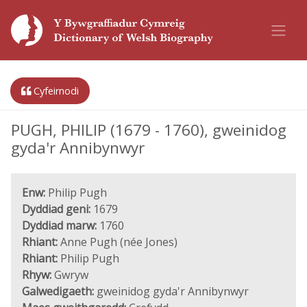
Cyfeirnodi
PUGH, PHILIP (1679 - 1760), gweinidog
gyda'r Annibynwyr
Enw:
Philip Pugh
Dyddiad geni:
1679
Dyddiad marw:
1760
Rhiant:
Anne Pugh (née Jones)
Rhiant:
Philip Pugh
Rhyw:
Gwryw
Galwedigaeth:
gweinidog gyda'r Annibynwyr