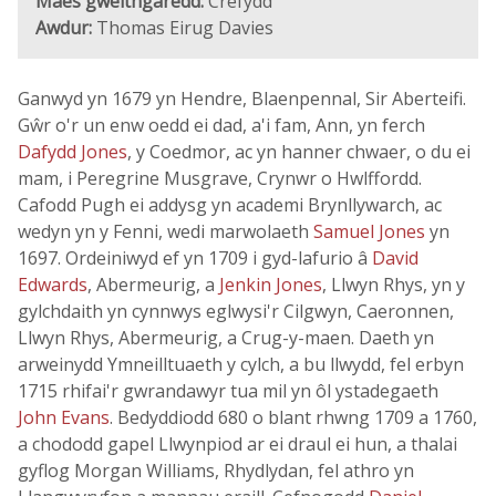
Maes gweithgaredd:
Crefydd
Awdur:
Thomas Eirug Davies
Ganwyd yn 1679 yn Hendre, Blaenpennal, Sir Aberteifi.
Gŵr o'r un enw oedd ei dad, a'i fam, Ann, yn ferch
Dafydd Jones
, y Coedmor, ac yn hanner chwaer, o du ei
mam, i Peregrine Musgrave, Crynwr o Hwlffordd.
Cafodd Pugh ei addysg yn academi Brynllywarch, ac
wedyn yn y Fenni, wedi marwolaeth
Samuel Jones
yn
1697. Ordeiniwyd ef yn 1709 i gyd-lafurio â
David
Edwards
, Abermeurig, a
Jenkin Jones
, Llwyn Rhys, yn y
gylchdaith yn cynnwys eglwysi'r Cilgwyn, Caeronnen,
Llwyn Rhys, Abermeurig, a Crug-y-maen. Daeth yn
arweinydd Ymneilltuaeth y cylch, a bu llwydd, fel erbyn
1715 rhifai'r gwrandawyr tua mil yn ôl ystadegaeth
John Evans
. Bedyddiodd 680 o blant rhwng 1709 a 1760,
a chododd gapel Llwynpiod ar ei draul ei hun, a thalai
gyflog Morgan Williams, Rhydlydan, fel athro yn