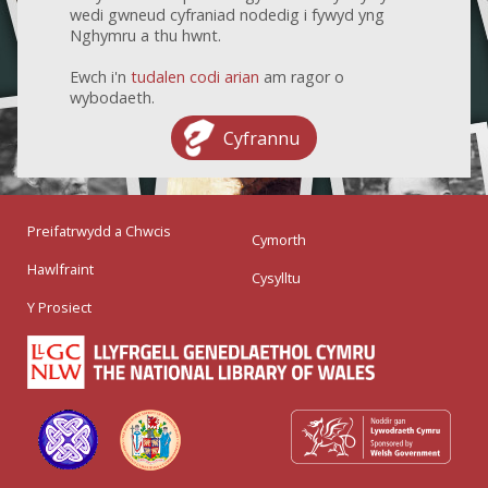
wedi gwneud cyfraniad nodedig i fywyd yng
Nghymru a thu hwnt.
Ewch i'n
tudalen codi arian
am ragor o
wybodaeth.
Cyfrannu
Preifatrwydd a Chwcis
Cymorth
Hawlfraint
Cysylltu
Y Prosiect