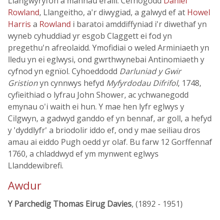
Llangwyryfon a mannau eraill. Cefnogodd
Daniel
Rowland
, Llangeitho, a'r diwygiad, a galwyd ef at
Howel
Harris
a
Rowland
i baratoi amddiffyniad i'r diwethaf yn
wyneb cyhuddiad yr esgob Claggett ei fod yn
pregethu'n afreolaidd. Ymofidiai o weled Arminiaeth yn
lledu yn ei eglwysi, ond gwrthwynebai Antinomiaeth y
cyfnod yn egnïol. Cyhoeddodd
Darluniad y Gwir
Gristion
yn cynnwys hefyd
Myfyrdodau Difrifol
, 1748,
cyfieithiad o lyfrau John Shower, ac ychwanegodd
emynau o'i waith ei hun. Y mae hen lyfr eglwys y
Cilgwyn, a gadwyd ganddo ef yn bennaf, ar goll, a hefyd
y 'dyddlyfr' a briodolir iddo ef, ond y mae seiliau dros
amau ai eiddo Pugh oedd yr olaf. Bu farw 12 Gorffennaf
1760, a chladdwyd ef ym mynwent eglwys
Llanddewibrefi.
Awdur
Y Parchedig Thomas Eirug Davies
, (1892 - 1951)