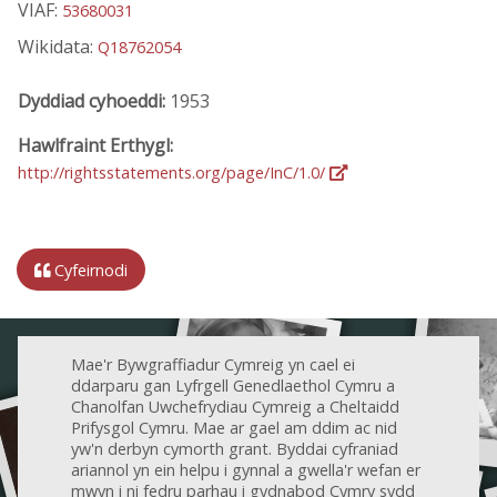
VIAF:
53680031
Wikidata:
Q18762054
Dyddiad cyhoeddi:
1953
Hawlfraint Erthygl:
http://rightsstatements.org/page/InC/1.0/
Cyfeirnodi
Mae'r Bywgraffiadur Cymreig yn cael ei
ddarparu gan Lyfrgell Genedlaethol Cymru a
Chanolfan Uwchefrydiau Cymreig a Cheltaidd
Prifysgol Cymru. Mae ar gael am ddim ac nid
yw'n derbyn cymorth grant. Byddai cyfraniad
ariannol yn ein helpu i gynnal a gwella'r wefan er
mwyn i ni fedru parhau i gydnabod Cymry sydd