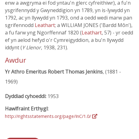
enw a awgryma ei fod yntau'n glerc cyfreithiwr), a fu'n
ysgrifennydd y Gwyneddigion yn 1789, yn is-lywydd yn
1792, ac yn llywydd yn 1793, ond a oedd wedi marw pan
sgrifennodd
Leathart
; a WILLIAM JONES ('Bardd Môn'),
a fu farw yng Ngorffennaf 1820 (
Leathart
, 57) - yr oedd
ef yn aelod hefyd o'r Cymreigyddion, a bu'n llywydd
iddynt (
Y Llenor
, 1938, 231).
Awdur
Yr Athro Emeritus Robert Thomas Jenkins
, (1881 -
1969)
Dyddiad cyhoeddi:
1953
Hawlfraint Erthygl:
http://rightsstatements.org/page/InC/1.0/