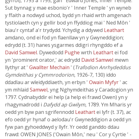
gyfrol), 1793 a 1795, gan ' Edward Jones, Inner Temple.'
Sut bynnag y mae esbonio'r ' Inner Temple ' yn wyneb
y ffaith a nodwyd uchod, bydd yn rhaid wrth amgenach
tystiolaeth cyn y gellir bod yn ffyddiog mai ' Ned Môn '
biau'r cyntaf a'r trydydd. Ychydig a ddywed
Leathart
amdano, ond ei fod yn flaenllaw yn y Gwyneddigion;
edrydd (t. 31) hanes ysgarmes ddigri rhyngddo ef a
David Samwel
. Dywedodd
Pughe
wrth
Leathart
ei fod
yn 'prominent orator,' ac edrydd
David Samwel
mewn
llythyr at '
Gwallter Mechain
' (
Trafodion Anrhydeddus
Gymdeithas y Cymmrodorion
, 1926-7, 130) iddo
ddadlau ar wleidyddiaeth, yn erbyn '
Owain Myfyr
' ac
ym mhlaid
Samwel
, yng Nghymdeithas y Caradogion yn
1797. Cydnabyddir ei help (a help ei frawd Owen) yn y
rhagymadrodd i
Dafydd ap Gwilym
, 1789. Ym Mharis yr
oedd yn byw pan sgrifennodd
Leathart
ei lyfr (t. 37), ac
efo oedd yr hynaf o aelodau'r Gwyneddigion a oedd yn
fyw pan gyhoeddwyd y llyfr. Yr oedd ganddo ddau
frawd: OWEN JONES ('Owain Môn,' neu ' Cor y Cyrtie ' -