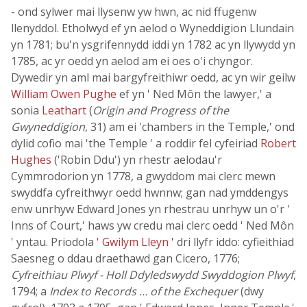
- ond sylwer mai llysenw yw hwn, ac nid ffugenw
llenyddol. Etholwyd ef yn aelod o Wyneddigion Llundain
yn 1781; bu'n ysgrifennydd iddi yn 1782 ac yn llywydd yn
1785, ac yr oedd yn aelod am ei oes o'i chyngor.
Dywedir yn aml mai bargyfreithiwr oedd, ac yn wir geilw
William Owen Pughe
ef yn ' Ned Môn the lawyer,' a
sonia
Leathart
(
Origin and Progress of the
Gwyneddigion
, 31) am ei 'chambers in the Temple,' ond
dylid cofio mai 'the Temple ' a roddir fel cyfeiriad
Robert
Hughes
('Robin Ddu') yn rhestr aelodau'r
Cymmrodorion yn 1778, a gwyddom mai clerc mewn
swyddfa cyfreithwyr oedd hwnnw; gan nad ymddengys
enw unrhyw Edward Jones yn rhestrau unrhyw un o'r '
Inns of Court,' haws yw credu mai clerc oedd ' Ned Môn
' yntau. Priodola
' Gwilym Lleyn '
dri llyfr iddo: cyfieithiad
Saesneg o ddau draethawd gan Cicero, 1776;
Cyfreithiau Plwyf - Holl Ddyledswydd Swyddogion Plwyf
,
1794; a
Index to Records … of the Exchequer
(dwy