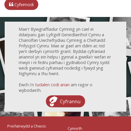
Cyfeirnodi
Mae'r Bywgraffiadur Cymreig yn cael ei
ddarparu gan Lyfrgell Genedlaethol Cymru a
Chanolfan Uwchefrydiau Cymreig a Cheltaidd
Prifysgol Cymru. Mae ar gael am ddim ac nid
yw'n derbyn cymorth grant. Byddai cyfraniad
ariannol yn ein helpu i gynnal a gwella'r wefan er
mwyn i ni fedru parhau i gydnabod Cymry sydd
wedi gwneud cyfraniad nodedig i fywyd yng
Nghymru a thu hwnt.
Ewch i'n
tudalen codi arian
am ragor o
wybodaeth.
Cyfrannu
Preifatrwydd a Chwcis
Cymorth