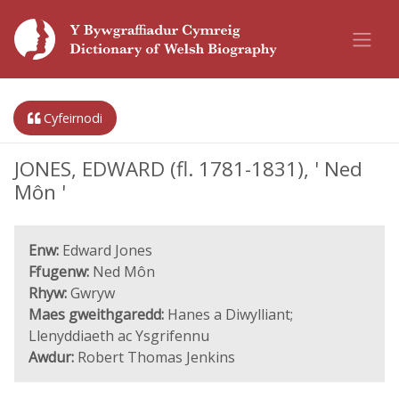
Cyfeirnodi
JONES, EDWARD (fl. 1781-1831), ' Ned
Môn '
Enw:
Edward Jones
Ffugenw:
Ned Môn
Rhyw:
Gwryw
Maes gweithgaredd:
Hanes a Diwylliant;
Llenyddiaeth ac Ysgrifennu
Awdur:
Robert Thomas Jenkins