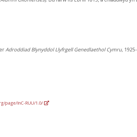
ger
Adroddiad Blynyddol Llyfrgell Genedlaethol Cymru
, 1925
org/page/InC-RUU/1.0/