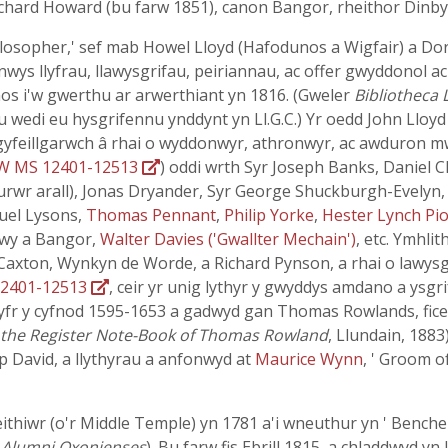
hard Howard (bu farw 1851), canon Bangor, rheithor Dinbych
hilosopher,' sef mab Howel Lloyd (Hafodunos a Wigfair) a Do
ys llyfrau, llawysgrifau, peiriannau, ac offer gwyddonol ac '
nos i'w gwerthu ar arwerthiant yn 1816. (Gweler
Bibliotheca 
au wedi eu hysgrifennu ynddynt yn Ll.G.C.) Yr oedd John Lloyd 
 gyfeillgarwch â rhai o wyddonwyr, athronwyr, ac awduron m
W MS 12401-12513
) oddi wrth Syr Joseph Banks, Daniel 
urwr arall), Jonas Dryander, Syr George Shuckburgh-Evelyn,
uel Lysons,
Thomas Pennant
,
Philip Yorke
,
Hester Lynch Pio
lwy a Bangor,
Walter Davies ('Gwallter Mechain')
, etc. Ymhli
m Caxton, Wynkyn de Worde, a Richard Pynson, a rhai o lawy
2401-12513
, ceir yr unig lythyr y gwyddys amdano a ysg
coflyfr y cyfnod 1595-1653 a gadwyd gan Thomas Rowlands, fice
 the Register Note-Book of Thomas Rowland
, Llundain, 1883)
p David, a llythyrau a anfonwyd at
Maurice Wynn
, ' Groom o
ithiwr (o'r Middle Temple) yn 1781 a'i wneuthur yn ' Bencher
,
Alumni Oxonienses
). Bu farw fis Ebrill 1815, a chladdwyd y