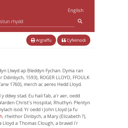
English
Argraffu
Cyfeirnodi
dyn Llwyd ap Bleddyn Fychan. Dyma ran
sir Ddinbych, 1593), ROGER LLOYD, FFOULK
arw 1760), merch ac aeres Hedd Lloyd.
ddwy stad. Eu hail fab, a'r aer, oedd
rden Christ's Hospital, Rhuthyn. Plentyn
lach isod. Yr oedd i John Lloyd (a fu
h
, rheithor Dinbych, a Mary (Elizabeth ?),
 Lloyd a Thomas Clough, a brawd i'r