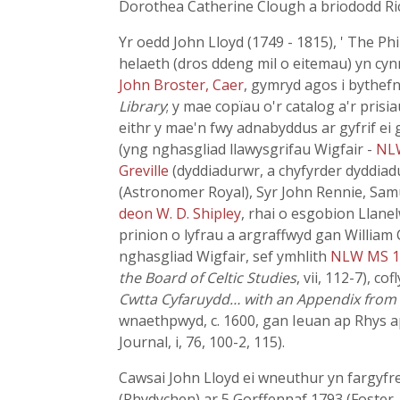
Dorothea Catherine Clough a briododd Ric
Yr oedd John Lloyd (1749 - 1815), ' The P
helaeth (dros ddeng mil o eitemau) yn cynnw
John Broster, Caer
, gymryd agos i bythef
Library
; y mae copïau o'r catalog a'r prisi
eithr y mae'n fwy adnabyddus ar gyfrif ei
(yng nghasgliad llawysgrifau Wigfair -
NL
Greville
(dyddiadurwr, a chyfyrder dyddiad
(Astronomer Royal), Syr John Rennie, Sam
deon W. D. Shipley
, rhai o esgobion Llane
prinion o lyfrau a argraffwyd gan Willia
nghasgliad Wigfair, sef ymhlith
NLW MS 1
the Board of Celtic Studies
, vii, 112-7), 
Cwtta Cyfaruydd… with an Appendix from
wnaethpwyd, c. 1600, gan Ieuan ap Rhys a
Journal, i, 76, 100-2, 115).
Cawsai John Lloyd ei wneuthur yn fargyfre
(Rhydychen) ar 5 Gorffennaf 1793 (Foster