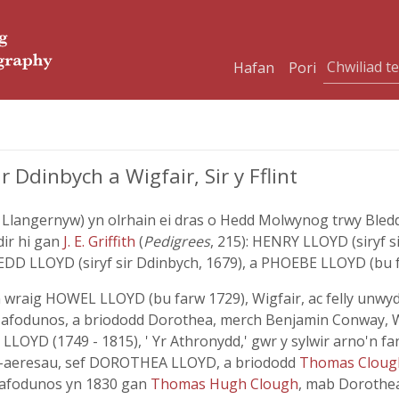
Hafan
Pori
Ddinbych a Wigfair, Sir y Fflint
 Llangernyw) yn olrhain ei dras o Hedd Molwynog trwy Bled
dir hi gan
J. E. Griffith
(
Pedigrees
, 215): HENRY LLOYD (siryf 
DD LLOYD (siryf sir Ddinbych, 1679), a PHOEBE LLOYD (bu f
raig HOWEL LLOYD (bu farw 1729), Wigfair, ac felly unwyd y 
afodunos, a briododd Dorothea, merch Benjamin Conway, Wa
YD (1749 - 1815), ' Yr Athronydd,' gwr y sylwir arno'n fany
yd-aeresau, sef DOROTHEA LLOYD, a briododd
Thomas Cloug
 Hafodunos yn 1830 gan
Thomas Hugh Clough
, mab Dorothea