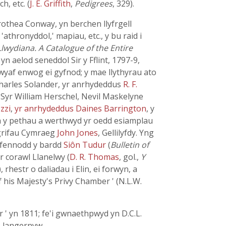
, etc. (
J. E. Griffith
,
Pedigrees
, 329).
rothea Conway, yn berchen llyfrgell
athronyddol,' mapiau, etc., y bu raid i
Llwydiana. A Catalogue of the Entire
yn aelod seneddol Sir y Fflint, 1797-9,
wyaf enwog ei gyfnod; y mae llythyrau ato
Charles Solander, yr anrhydeddus
R. F.
 Syr William Herschel, Nevil Maskelyne
zzi
,
yr anrhydeddus Daines Barrington
, y
th y pethau a werthwyd yr oedd esiamplau
sgrifau Cymraeg
John Jones
, Gellilyfdy. Yng
rifennodd y bardd
Siôn Tudur
(
Bulletin of
r corawl Llanelwy (
D. R. Thomas
, gol.,
Y
, rhestr o daliadau i Elin, ei forwyn, a
f his Majesty's Privy Chamber ' (N.L.W.
 ' yn 1811; fe'i gwnaethpwyd yn D.C.L.
n Llangernyw.