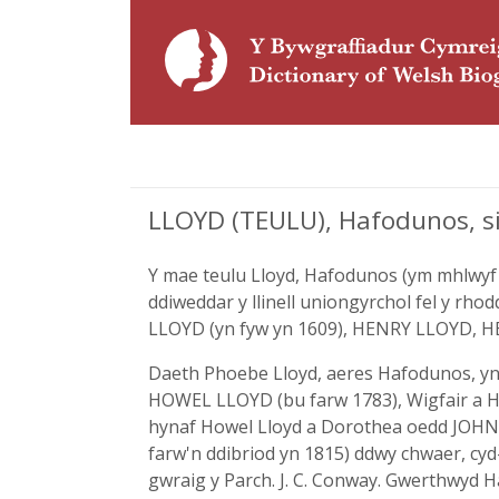
LLOYD (TEULU), Hafodunos, sir 
Y mae teulu Lloyd, Hafodunos (ym mhlwyf
ddiweddar y llinell uniongyrchol fel y rhod
LLOYD (yn fyw yn 1609), HENRY LLOYD, HE
Daeth Phoebe Lloyd, aeres Hafodunos, yn w
HOWEL LLOYD (bu farw 1783), Wigfair a H
hynaf Howel Lloyd a Dorothea oedd JOHN LLO
farw'n ddibriod yn 1815) ddwy chwaer, c
gwraig y Parch. J. C. Conway. Gwerthwyd