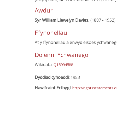
Awdur
Syr William Llewelyn Davies
, (1887 - 1952)
Ffynonellau
At y ffynonellau a enwyd eisoes ychwane
Dolenni Ychwanegol
Wikidata:
Q15994588
Dyddiad cyhoeddi:
1953
Hawlfraint Erthygl:
http://rightsstatements.