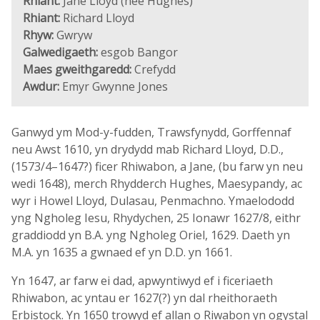
Rhiant:
Jane Lloyd (née Hughes)
Rhiant:
Richard Lloyd
Rhyw:
Gwryw
Galwedigaeth:
esgob Bangor
Maes gweithgaredd:
Crefydd
Awdur:
Emyr Gwynne Jones
Ganwyd ym Mod-y-fudden, Trawsfynydd, Gorffennaf
neu Awst 1610, yn drydydd mab Richard Lloyd, D.D.,
(1573/4–1647?) ficer Rhiwabon, a Jane, (bu farw yn neu
wedi 1648), merch Rhydderch Hughes, Maesypandy, ac
wyr i Howel Lloyd, Dulasau, Penmachno. Ymaelododd
yng Ngholeg Iesu, Rhydychen, 25 Ionawr 1627/8, eithr
graddiodd yn B.A. yng Ngholeg Oriel, 1629. Daeth yn
M.A. yn 1635 a gwnaed ef yn D.D. yn 1661.
Yn 1647, ar farw ei dad, apwyntiwyd ef i ficeriaeth
Rhiwabon, ac yntau er 1627(?) yn dal rheithoraeth
Erbistock. Yn 1650 trowyd ef allan o Riwabon yn ogystal