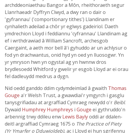
archddeoniaethau Bangor a Môn, rheithoraeth segur
Llanrhaeadr Dyffryn Clwyd, a dwy ran o dair o
'gyfrannau' ('comportionary tithes') Llandinam er
cynhalieth adeilad a chôr yr eglwys gadeiriol. Daeth
ymdrechion Lloyd i feddiannu 'cyfrannau' Llandinam ag
ef i wrthdrawiad â William Sancroft, archesgob
Caergaint, a aeth mor bell â'i gyhuddo ar un achlysur o
fod yn drachwantus, onid hyd yn oed yn lluosogwr. Yn
yr ymryson hwn yn ogystal ag yn hwnnw dros
brydlesoedd Whitford y gwelir yr esgob Lloyd ar ei orau
fel dadleuydd medrus a dygn.
Nid oedd ganddo ddim cydymdeimlad â gwaith
Thomas
Gouge
a'r Welsh Trust, a gwawdiai'r ymgyrch i gasglu
tanysgrifiadau at argraffiad Cymraeg newydd o'r
Beibl
.
Dywaid
Humphrey Humphreys
i
Gouge
ei gythruddo'n
arbennig trwy ddileu enw
Lewis Bayly
oddi ar ddalen-
deitl argraffiad Cymraeg 1675 o
The Practice of Piety
(Yr Ymarfer o Dduwioldeb)
, ac i Lloyd ei hun sgrifennu