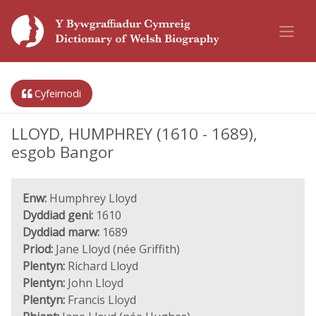
Cyfeirnodi
LLOYD, HUMPHREY (1610 - 1689),
esgob Bangor
Enw:
Humphrey Lloyd
Dyddiad geni:
1610
Dyddiad marw:
1689
Priod:
Jane Lloyd (née Griffith)
Plentyn:
Richard Lloyd
Plentyn:
John Lloyd
Plentyn:
Francis Lloyd