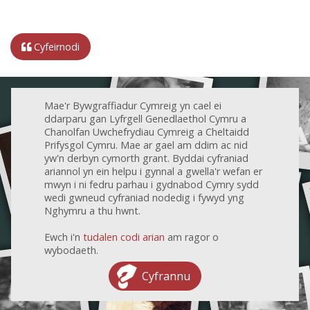
Cyfeirnodi
Mae'r Bywgraffiadur Cymreig yn cael ei
ddarparu gan Lyfrgell Genedlaethol Cymru a
Chanolfan Uwchefrydiau Cymreig a Cheltaidd
Prifysgol Cymru. Mae ar gael am ddim ac nid
yw'n derbyn cymorth grant. Byddai cyfraniad
ariannol yn ein helpu i gynnal a gwella'r wefan er
mwyn i ni fedru parhau i gydnabod Cymry sydd
wedi gwneud cyfraniad nodedig i fywyd yng
Nghymru a thu hwnt.
Ewch i'n
tudalen codi arian
am ragor o
wybodaeth.
Cyfrannu