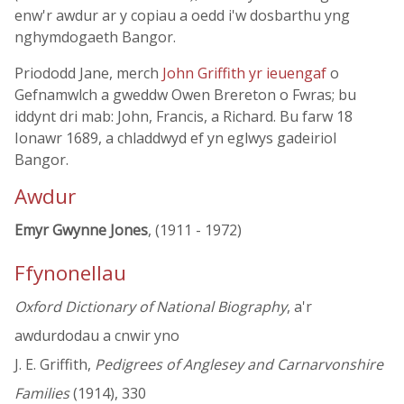
enw'r awdur ar y copiau a oedd i'w dosbarthu yng
nghymdogaeth Bangor.
Priododd Jane, merch
John Griffith yr ieuengaf
o
Gefnamwlch a gweddw Owen Brereton o Fwras; bu
iddynt dri mab: John, Francis, a Richard. Bu farw 18
Ionawr 1689, a chladdwyd ef yn eglwys gadeiriol
Bangor.
Awdur
Emyr Gwynne Jones
, (1911 - 1972)
Ffynonellau
Oxford Dictionary of National Biography
, a'r
awdurdodau a cnwir yno
J. E. Griffith,
Pedigrees of Anglesey and Carnarvonshire
Families
(1914), 330