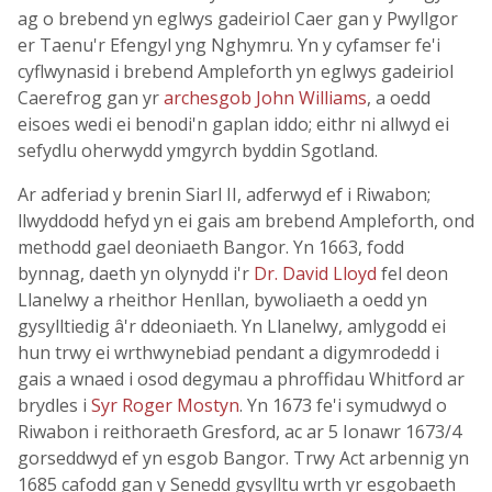
ag o brebend yn eglwys gadeiriol Caer gan y Pwyllgor
er Taenu'r Efengyl yng Nghymru. Yn y cyfamser fe'i
cyflwynasid i brebend Ampleforth yn eglwys gadeiriol
Caerefrog gan yr
archesgob John Williams
, a oedd
eisoes wedi ei benodi'n gaplan iddo; eithr ni allwyd ei
sefydlu oherwydd ymgyrch byddin Sgotland.
Ar adferiad y brenin Siarl II, adferwyd ef i Riwabon;
llwyddodd hefyd yn ei gais am brebend Ampleforth, ond
methodd gael deoniaeth Bangor. Yn 1663, fodd
bynnag, daeth yn olynydd i'r
Dr. David Lloyd
fel deon
Llanelwy a rheithor Henllan, bywoliaeth a oedd yn
gysylltiedig â'r ddeoniaeth. Yn Llanelwy, amlygodd ei
hun trwy ei wrthwynebiad pendant a digymrodedd i
gais a wnaed i osod degymau a phroffidau Whitford ar
brydles i
Syr Roger Mostyn
. Yn 1673 fe'i symudwyd o
Riwabon i reithoraeth Gresford, ac ar 5 Ionawr 1673/4
gorseddwyd ef yn esgob Bangor. Trwy Act arbennig yn
1685 cafodd gan y Senedd gysylltu wrth yr esgobaeth