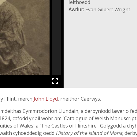
Ieithoedd
Awdur:
Evan Gilbert Wright
y Fflint, merch
John Lloyd
, rheithor Caerwys.
Gymdeithas Cymmrodorion Llundain, a derbyniodd lawer o fe
 1824, cafodd yr ail wobr am 'Catalogue of Welsh Manuscripts
uities of Wales' a 'The Castles of Flintshire.' Golygodd a c
if waith cyhoeddedig oedd
History of the Island of Mona
; derb