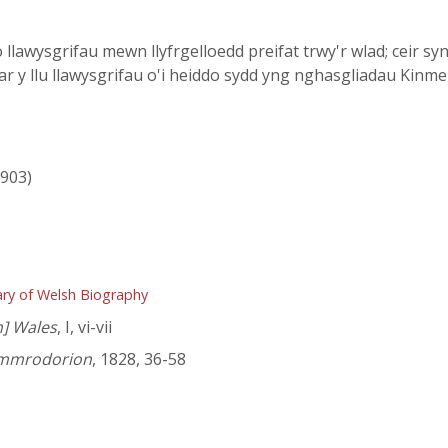
 llawysgrifau mewn llyfrgelloedd preifat trwy'r wlad; ceir sy
ar y llu llawysgrifau o'i heiddo sydd yng nghasgliadau Kinmel
1903)
ry of Welsh Biography
h] Wales
, I, vi-vii
ymmrodorion
, 1828, 36-58