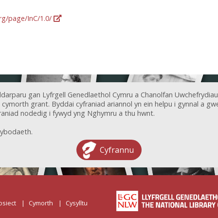
org/page/InC/1.0/
ddarparu gan Lyfrgell Genedlaethol Cymru a Chanolfan Uwchefrydiau
ymorth grant. Byddai cyfraniad ariannol yn ein helpu i gynnal a gwel
aniad nodedig i fywyd yng Nghymru a thu hwnt.
ybodaeth.
Cyfrannu
osiect
Cymorth
Cysylltu