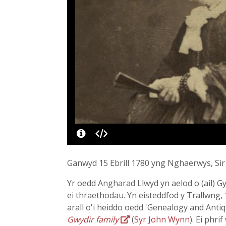
Ganwyd 15 Ebrill 1780 yng Nghaerwys, Sir 
Yr oedd Angharad Llwyd yn aelod o (ail) 
ei thraethodau. Yn eisteddfod y Trallwng,
arall o'i heiddo oedd 'Genealogy and Antiq
Gwydir family
(
Syr John Wynn
). Ei phr