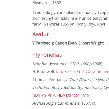
Biwmares, 1832.
Treuliodd gyfran helaeth o'i hoes yn copïo
swm ei chyfraniadau hi ei hun os edrychir 
farw 16 Hydref 1866 yn Ty'n y Rhyl, Rhyl.
Awdur
Y Parchedig Ganon Evan Gilbert Wright
, (
Ffynonellau
Notable Welshmen (1700–1900)
(1908)
H. Blackwell,
NLW MSS 9251-9277A: A Dictiona
Thomas Pennant,
A Tour (Tours) in [Nort
Trafodion Anrhydeddus Gymdeithas y C
,
NLW MS 781A
NLW MS 1551-1616
Archaeologia Cambrensis
, 1867, 69