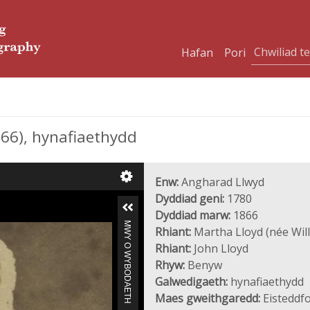
Hafan
Pori
6), hynafiaethydd
Enw:
Angharad Llwyd
Dyddiad geni:
1780
Dyddiad marw:
1866
MWY O WYBODAETH
Rhiant:
Martha Lloyd (née Wil
Rhiant:
John Lloyd
Rhyw:
Benyw
Galwedigaeth:
hynafiaethydd
Maes gweithgaredd:
Eisteddfo