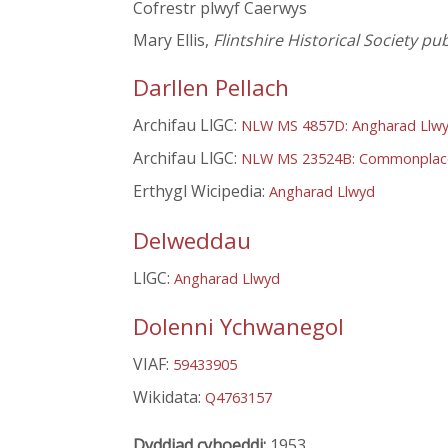
Cofrestr plwyf Caerwys
Mary Ellis,
Flintshire Historical Society pu
Darllen Pellach
Archifau LlGC:
NLW MS 4857D: Angharad Llwy
Archifau LlGC:
NLW MS 23524B: Commonplac
Erthygl Wicipedia:
Angharad Llwyd
Delweddau
LlGC:
Angharad Llwyd
Dolenni Ychwanegol
VIAF:
59433905
Wikidata:
Q4763157
Dyddiad cyhoeddi:
1953