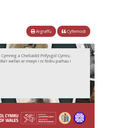
Argraffu
Cyfeirnodi
 Cymreig a Cheltaidd Prifysgol Cymru.
la'r wefan er mwyn i ni fedru parhau i