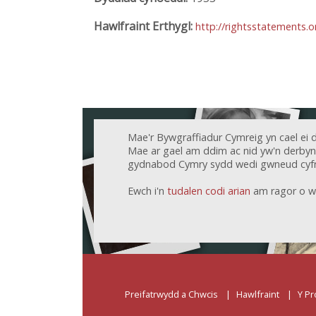
Hawlfraint Erthygl:
http://rightsstatements.
Mae'r Bywgraffiadur Cymreig yn cael ei 
Mae ar gael am ddim ac nid yw'n derbyn c
gydnabod Cymry sydd wedi gwneud cyfr
Ewch i'n
tudalen codi arian
am ragor o w
Preifatrwydd a Chwcis
Hawlfraint
Y Pr