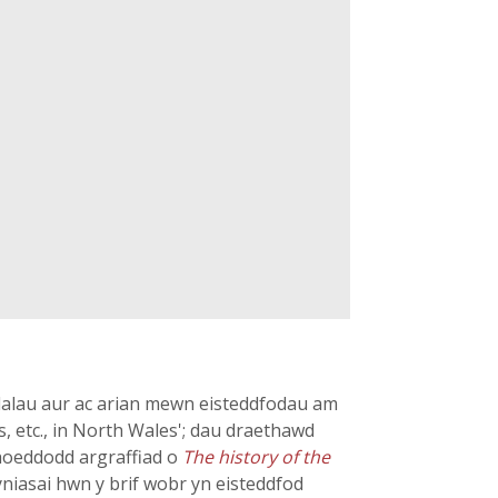
dalau aur ac arian mewn eisteddfodau am
, etc., in North Wales'; dau draethawd
hyhoeddodd argraffiad o
The history of the
yniasai hwn y brif wobr yn eisteddfod