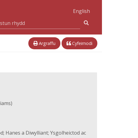
English
Argraffu
Cyfeirnodi
liams)
d; Hanes a Diwylliant; Ysgolheictod ac