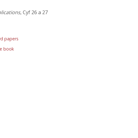
blications
, Cyf 26 a 27
d papers
e book