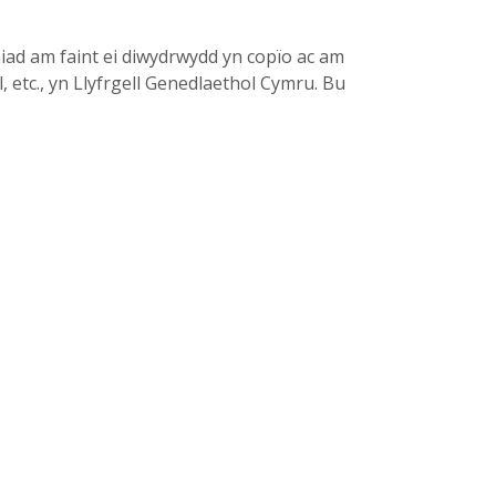
niad am faint ei diwydrwydd yn copïo ac am
, etc., yn Llyfrgell Genedlaethol Cymru. Bu