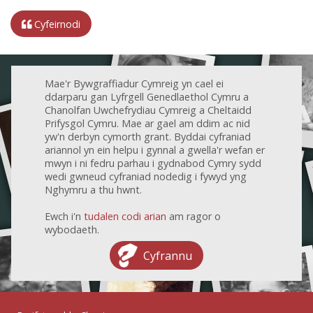
Cyfeirnodi
Mae'r Bywgraffiadur Cymreig yn cael ei
ddarparu gan Lyfrgell Genedlaethol Cymru a
Chanolfan Uwchefrydiau Cymreig a Cheltaidd
Prifysgol Cymru. Mae ar gael am ddim ac nid
yw'n derbyn cymorth grant. Byddai cyfraniad
ariannol yn ein helpu i gynnal a gwella'r wefan er
mwyn i ni fedru parhau i gydnabod Cymry sydd
wedi gwneud cyfraniad nodedig i fywyd yng
Nghymru a thu hwnt.
Ewch i'n
tudalen codi arian
am ragor o
wybodaeth.
Cyfrannu