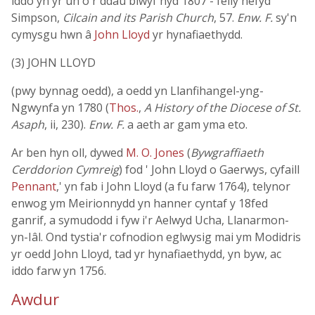
iddo yn yr un o'r ddau blwyf hyd 1807 - felly hefyd
Simpson,
Cilcain and its Parish Church
, 57.
Enw. F.
sy'n
cymysgu hwn â
John Lloyd
yr hynafiaethydd.
(3) JOHN LLOYD
(pwy bynnag oedd), a oedd yn Llanfihangel-yng-
Ngwynfa yn 1780 (
Thos.
,
A History of the Diocese of St.
Asaph
, ii, 230).
Enw. F.
a aeth ar gam yma eto.
Ar ben hyn oll, dywed
M. O. Jones
(
Bywgraffiaeth
Cerddorion Cymreig
) fod ' John Lloyd o Gaerwys, cyfaill
Pennant
,' yn fab i John Lloyd (a fu farw 1764), telynor
enwog ym Meirionnydd yn hanner cyntaf y 18fed
ganrif, a symudodd i fyw i'r Aelwyd Ucha, Llanarmon-
yn-Iâl. Ond tystia'r cofnodion eglwysig mai ym Modidris
yr oedd John Lloyd, tad yr hynafiaethydd, yn byw, ac
iddo farw yn 1756.
Awdur