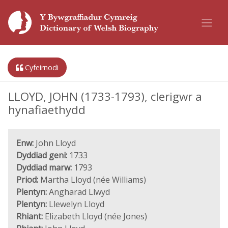
Cyfeirnodi
LLOYD, JOHN (1733-1793), clerigwr a
hynafiaethydd
Enw:
John Lloyd
Dyddiad geni:
1733
Dyddiad marw:
1793
Priod:
Martha Lloyd (née Williams)
Plentyn:
Angharad Llwyd
Plentyn:
Llewelyn Lloyd
Rhiant:
Elizabeth Lloyd (née Jones)