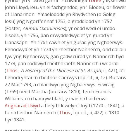
gynnar yn y 18fed ganrif ' - chwanega
Yorke
y llysenwid
John Lloyd, ieu., yn ei fachgendod, yn ' Blodeu, or flower
of Llanarmon.' Ymaelododd yn Rhydychen (o Goleg
Iesu) yng Ngorffennaf 1753, a graddiodd yn 1757
(Foster,
Alumni Oxonienses
); yr oedd wedi ei urddo
eisoes, yn 1756, pan drwyddedwyd ef yn gurad yn '
Llanasaph.' Yn 1761 cawn ef yn gurad yng Nghaerwys.
Penodwyd ef yn 1774 yn rheithor Nannerch, ond daliai i
fyw yng Nghaerwys, gan gadw curad yn Nannerch hyd
1778, pan roddwyd rheithoraeth Nannerch i wr arall
(
Thos.
,
A History of the Diocese of St. Asaph
, ii, 421), a'i
benodi yntau'n rheithor Caerwys (op. cit., ii, 12). Bu farw
22 Mai 1793, a chladdwyd yng Nghaerwys. Ei wraig
(1769) oedd Martha (bu farw 1810), ferch Francis
Williams; o'u hamryw blant, y mae'n rhaid enwi
Angharad Llwyd
a hefyd Llewelyn Lloyd (1770 - 1841), a
fu'n rheithor Nannerch (
Thos.
, op. cit., ii, 422) o 1810
hyd 1841.