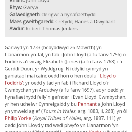
Rhiant:
John Lloyd
Rhyw:
Gwryw
Galwedigaeth:
clerigwr a hynafiaethydd
Maes gweithgaredd:
Crefydd; Hanes a Diwylliant
Awdur:
Robert Thomas Jenkins
Ganwyd yn 1733 (bedyddiwyd 26 Mawrth) yn
Llanarmon-yn-Iâl, yn fab i John Lloyd (a fu farw 1756) o
Fodidris a'i wraig Elizabeth (Jones) (a fu farw 1768) o'r
Gerddi Duon, yr Wyddgrug. Ni ddylid cymryd yn
ganiataol mai cainc oedd hon o hen deulu
' Lloyd o
Fodidris'
; yr oedd y tad yn fab i Richard Lloyd o'r
Cwmbychan yn Ardudwy (a fu farw 1697), ac yr oedd yr
hynafiaethydd felly'n gefnder i Evan Lloyd, Cwmbychan,
yr hen uchelwr Cymreigaidd y bu
Pennant
a John Lloyd
yn ymweld ag ef (
Tours in Wales
, arg. 1883, ii, 268); yn ôl
Philip Yorke
(
Royal Tribes of Wales
, arg. 1887, 111) yr
oedd John Lloyd y tad wedi plwyfo yn Llanarmon 'yn