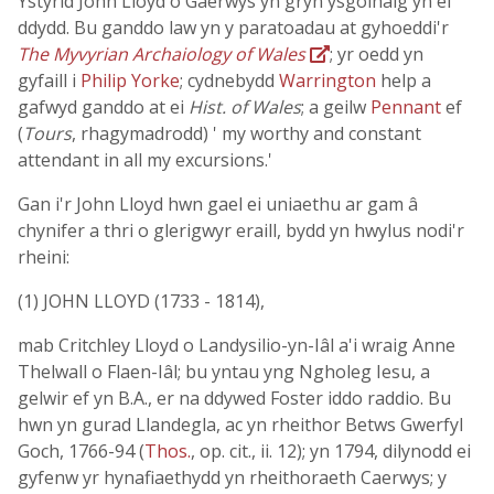
Ystyrid John Lloyd o Gaerwys yn gryn ysgolhaig yn ei
ddydd. Bu ganddo law yn y paratoadau at gyhoeddi'r
The Myvyrian Archaiology of Wales
; yr oedd yn
gyfaill i
Philip Yorke
; cydnebydd
Warrington
help a
gafwyd ganddo at ei
Hist. of Wales
; a geilw
Pennant
ef
(
Tours
, rhagymadrodd) ' my worthy and constant
attendant in all my excursions.'
Gan i'r John Lloyd hwn gael ei uniaethu ar gam â
chynifer a thri o glerigwyr eraill, bydd yn hwylus nodi'r
rheini:
(1) JOHN LLOYD (1733 - 1814),
mab Critchley Lloyd o Landysilio-yn-Iâl a'i wraig Anne
Thelwall o Flaen-Iâl; bu yntau yng Ngholeg Iesu, a
gelwir ef yn B.A., er na ddywed Foster iddo raddio. Bu
hwn yn gurad Llandegla, ac yn rheithor Betws Gwerfyl
Goch, 1766-94 (
Thos.
, op. cit., ii. 12); yn 1794, dilynodd ei
gyfenw yr hynafiaethydd yn rheithoraeth Caerwys; y