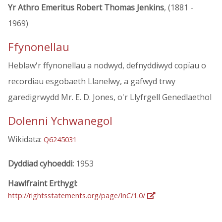
Yr Athro Emeritus Robert Thomas Jenkins
, (1881 -
1969)
Ffynonellau
Heblaw'r ffynonellau a nodwyd, defnyddiwyd copïau o
recordiau esgobaeth Llanelwy, a gafwyd trwy
garedigrwydd Mr. E. D. Jones, o'r Llyfrgell Genedlaethol
Dolenni Ychwanegol
Wikidata:
Q6245031
Dyddiad cyhoeddi:
1953
Hawlfraint Erthygl:
http://rightsstatements.org/page/InC/1.0/