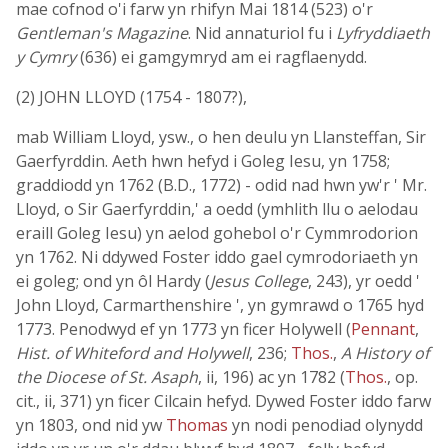
mae cofnod o'i farw yn rhifyn Mai 1814 (523) o'r
Gentleman's Magazine
. Nid annaturiol fu i
Lyfryddiaeth
y Cymry
(636) ei gamgymryd am ei ragflaenydd.
(2) JOHN LLOYD (1754 - 1807?),
mab William Lloyd, ysw., o hen deulu yn Llansteffan, Sir
Gaerfyrddin. Aeth hwn hefyd i Goleg Iesu, yn 1758;
graddiodd yn 1762 (B.D., 1772) - odid nad hwn yw'r ' Mr.
Lloyd, o Sir Gaerfyrddin,' a oedd (ymhlith llu o aelodau
eraill Goleg Iesu) yn aelod gohebol o'r Cymmrodorion
yn 1762. Ni ddywed Foster iddo gael cymrodoriaeth yn
ei goleg; ond yn ôl Hardy (
Jesus College
, 243), yr oedd '
John Lloyd, Carmarthenshire ', yn gymrawd o 1765 hyd
1773. Penodwyd ef yn 1773 yn ficer Holywell (
Pennant
,
Hist. of Whiteford and Holywell
, 236;
Thos.
,
A History of
the Diocese of St. Asaph
, ii, 196) ac yn 1782 (
Thos.
, op.
cit., ii, 371) yn ficer Cilcain hefyd. Dywed Foster iddo farw
yn 1803, ond nid yw
Thomas
yn nodi penodiad olynydd