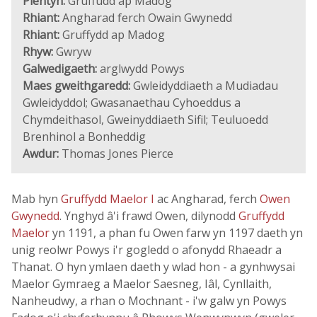
Plentyn:
Gruffudd ap Madog
Rhiant:
Angharad ferch Owain Gwynedd
Rhiant:
Gruffydd ap Madog
Rhyw:
Gwryw
Galwedigaeth:
arglwydd Powys
Maes gweithgaredd:
Gwleidyddiaeth a Mudiadau
Gwleidyddol; Gwasanaethau Cyhoeddus a
Chymdeithasol, Gweinyddiaeth Sifil; Teuluoedd
Brenhinol a Bonheddig
Awdur:
Thomas Jones Pierce
Mab hyn
Gruffydd Maelor I
ac Angharad, ferch
Owen
Gwynedd
. Ynghyd â'i frawd Owen, dilynodd
Gruffydd
Maelor
yn 1191, a phan fu Owen farw yn 1197 daeth yn
unig reolwr Powys i'r gogledd o afonydd Rhaeadr a
Thanat. O hyn ymlaen daeth y wlad hon - a gynhwysai
Maelor Gymraeg a Maelor Saesneg, Iâl, Cynllaith,
Nanheudwy, a rhan o Mochnant - i'w galw yn Powys