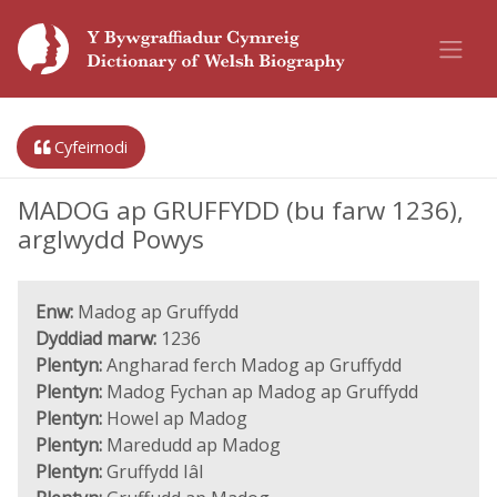
Cyfeirnodi
MADOG ap GRUFFYDD (bu farw 1236),
arglwydd Powys
Enw:
Madog ap Gruffydd
Dyddiad marw:
1236
Plentyn:
Angharad ferch Madog ap Gruffydd
Plentyn:
Madog Fychan ap Madog ap Gruffydd
Plentyn:
Howel ap Madog
Plentyn:
Maredudd ap Madog
Plentyn:
Gruffydd Iâl