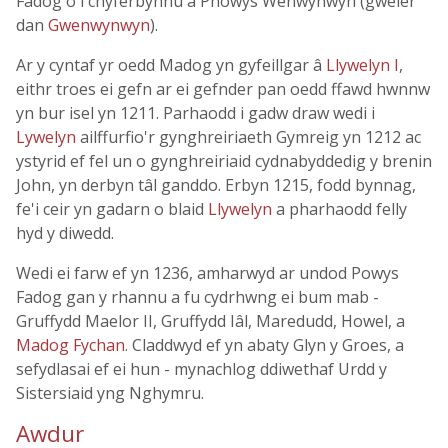
Fadog o'i chyferbynnu â Phowys Wenwynwyn (gweler
dan
Gwenwynwyn
).
Ar y cyntaf yr oedd Madog yn gyfeillgar â
Llywelyn I
,
eithr troes ei gefn ar ei gefnder pan oedd ffawd hwnnw
yn bur isel yn 1211. Parhaodd i gadw draw wedi i
Lywelyn
ailffurfio'r gynghreiriaeth Gymreig yn 1212 ac
ystyrid ef fel un o gynghreiriaid cydnabyddedig y brenin
John, yn derbyn tâl ganddo. Erbyn 1215, fodd bynnag,
fe'i ceir yn gadarn o blaid
Llywelyn
a pharhaodd felly
hyd y diwedd.
Wedi ei farw ef yn 1236, amharwyd ar undod Powys
Fadog gan y rhannu a fu cydrhwng ei bum mab -
Gruffydd Maelor II, Gruffydd Iâl, Maredudd, Howel, a
Madog Fychan
. Claddwyd ef yn abaty Glyn y Groes, a
sefydlasai ef ei hun - mynachlog ddiwethaf Urdd y
Sistersiaid yng Nghymru.
Awdur