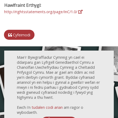
Hawlfraint Erthygl:
http://rightsstatements.org/page/InC/1.0/
Cyfeirnodi
Mae'r Bywgraffiadur Cymreig yn cael ei
ddarparu gan Lyfrgell Genedlaethol Cymru a
Chanolfan Uwchefrydiau Cymreig a Cheltaidd
Prifysgol Cymru. Mae ar gael am ddim ac nid
yw'n derbyn cymorth grant. Byddai cyfraniad
ariannol yn ein helpu i gynnal a gwella'r wefan er
mwyn i ni fedru parhau i gydnabod Cymry sydd
wedi gwneud cyfraniad nodedig i fywyd yng
Nghymru a thu hwnt.
Ewch i'n
tudalen codi arian
am ragor o
wybodaeth.