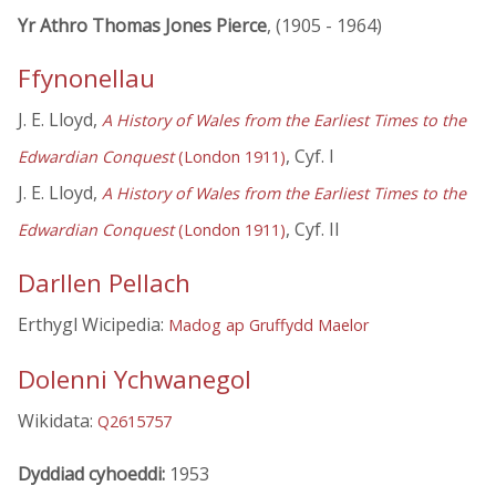
Yr Athro Thomas Jones Pierce
, (1905 - 1964)
Ffynonellau
J. E. Lloyd,
A History of Wales from the Earliest Times to the
, Cyf. I
Edwardian Conquest
(London 1911)
J. E. Lloyd,
A History of Wales from the Earliest Times to the
, Cyf. II
Edwardian Conquest
(London 1911)
Darllen Pellach
Erthygl Wicipedia:
Madog ap Gruffydd Maelor
Dolenni Ychwanegol
Wikidata:
Q2615757
Dyddiad cyhoeddi:
1953