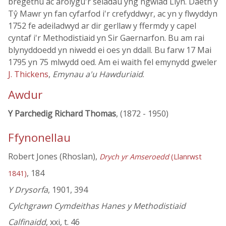
bregethu ac arolygu'r seiadau yng ngwlad Llŷn. Daeth y
Tŷ Mawr yn fan cyfarfod i'r crefyddwyr, ac yn y flwyddyn
1752 fe adeiladwyd ar dir gerllaw y ffermdy y capel
cyntaf i'r Methodistiaid yn Sir Gaernarfon. Bu am rai
blynyddoedd yn niwedd ei oes yn ddall. Bu farw 17 Mai
1795 yn 75 mlwydd oed. Am ei waith fel emynydd gweler
J. Thickens
,
Emynau a'u Hawduriaid
.
Awdur
Y Parchedig Richard Thomas
, (1872 - 1950)
Ffynonellau
Robert Jones (Rhoslan),
Drych yr Amseroedd
(Llanrwst
, 184
1841)
Y Drysorfa
, 1901, 394
Cylchgrawn Cymdeithas Hanes y Methodistiaid
Calfinaidd
, xxi, t. 46