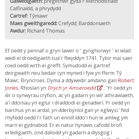
Galwedigaeth:
pregethwr gyda'r Methodistiaid
Calfinaidd, a phrydydd
Cartref:
Tŷmawr
Maes gweithgaredd:
Crefydd; Barddoniaeth
Awdur:
Richard Thomas
Ef oedd y pennaf o gryn lawer o ' gynghorwyr ' ei wlad
wedi ei dröedigaeth tua'r flwyddyn 1741. Tybir mai saer
coed oedd wrth ei grefft. Symudodd ei gartref
deirgwaith neu bedair cyn myned i fyw yn fferm Tŷ
Mawr, Bryncroes. Dyma a ddywedir amdano gan
Robert
Jones
, Rhoslan yn
Drych yr Amseroedd
: 'Yr oedd yn
ŵr o synwyrau cryfion, ac yn gadarn yn wir athrawiaeth,
a'i ddoniau yn eglur i draddodi ei genadwri. Yr oedd yn
barchus yn ei ardal, yn dderbyniol gan yr eglwysi.' Nid
rhyfedd oedd i'r fath un ennill iddo'i hun le amlwg ym
marn ei gydnabod. Er ei natur hynaws cafodd brofi
erledigaeth, ond daliodd yn gadarn a diysgog i