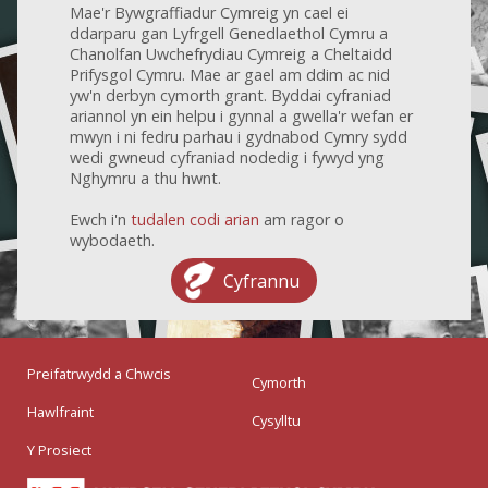
Mae'r Bywgraffiadur Cymreig yn cael ei
ddarparu gan Lyfrgell Genedlaethol Cymru a
Chanolfan Uwchefrydiau Cymreig a Cheltaidd
Prifysgol Cymru. Mae ar gael am ddim ac nid
yw'n derbyn cymorth grant. Byddai cyfraniad
ariannol yn ein helpu i gynnal a gwella'r wefan er
mwyn i ni fedru parhau i gydnabod Cymry sydd
wedi gwneud cyfraniad nodedig i fywyd yng
Nghymru a thu hwnt.
Ewch i'n
tudalen codi arian
am ragor o
wybodaeth.
Cyfrannu
Preifatrwydd a Chwcis
Cymorth
Hawlfraint
Cysylltu
Y Prosiect