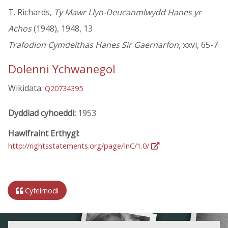
T. Richards,
Ty Mawr Llyn-Deucanmlwydd Hanes yr
Achos
(1948), 1948, 13
Trafodion Cymdeithas Hanes Sir Gaernarfon
, xxvi, 65-7
Dolenni Ychwanegol
Wikidata:
Q20734395
Dyddiad cyhoeddi:
1953
Hawlfraint Erthygl:
http://rightsstatements.org/page/InC/1.0/
Cyfeirnodi