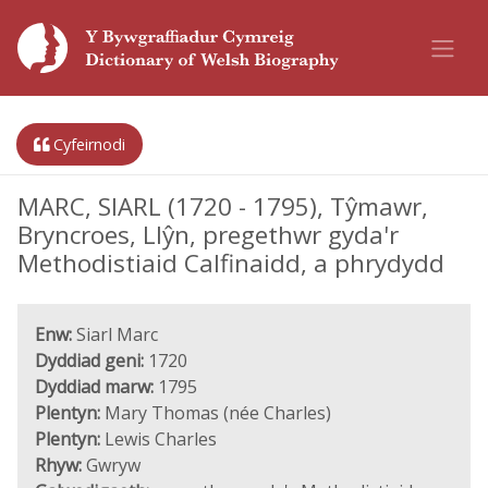
Cyfeirnodi
MARC, SIARL (1720 - 1795), Tŷmawr,
Bryncroes, Llŷn, pregethwr gyda'r
Methodistiaid Calfinaidd, a phrydydd
Enw:
Siarl Marc
Dyddiad geni:
1720
Dyddiad marw:
1795
Plentyn:
Mary Thomas (née Charles)
Plentyn:
Lewis Charles
Rhyw:
Gwryw