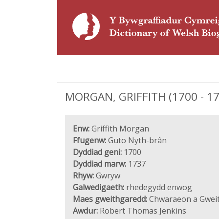
MORGAN, GRIFFITH (1700 - 17
Enw:
Griffith Morgan
Ffugenw:
Guto Nyth-brân
Dyddiad geni:
1700
Dyddiad marw:
1737
Rhyw:
Gwryw
Galwedigaeth:
rhedegydd enwog
Maes gweithgaredd:
Chwaraeon a Gwei
Awdur:
Robert Thomas Jenkins